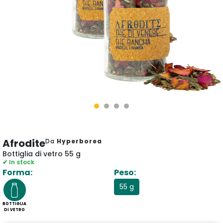
Afrodite
Da
Hyperborea
Bottiglia di vetro 55 g
✔ In stock
Forma:
Peso:
55 g
BOTTIGLIA
DI VETRO