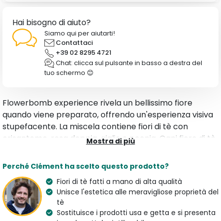
Hai bisogno di aiuto?
Siamo qui per aiutarti!
Contattaci
+39 02 8295 4721
Chat: clicca sul pulsante in basso a destra del
tuo schermo 😊
Flowerbomb experience rivela un bellissimo fiore
quando viene preparato, offrendo un'esperienza visiva
stupefacente. La miscela contiene fiori di tè con
crisantemo, rosa doppia, giglio e peonia. Ogni fiore di tè
Mostra di più
dona un sapore unico. I fiori di tè sono presentati in
contenitori di vetro che possono essere riutilizzati.
Perché Clément ha scelto questo prodotto?
Fiori di tè fatti a mano di alta qualità
Caratteristiche
Unisce l'estetica alle meravigliose proprietà del
Tipologia
Aroma
tè
Tè Verde
Rosa e Crisantemo
Sostituisce i prodotti usa e getta e si presenta