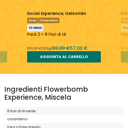
Social Experience, Gelsomini
Rel
Rosa
Crisantemo
Ro
TÈ VERDE
TÈ 
Pack 2 × 8 Fiori di tè
Pack
60,00 €
57,00 €
(50,00 €/100g)
(50
AGGIUNTA AL CARRELLO
Ingredienti Flowerbomb
Experience, Miscela
8 fiori di tè verde
crisantemo
rosa a fiore doppio