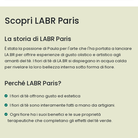
Scopri LABR Paris
La storia di LABR Paris
È stata la passione di Paula per l'arte che l'ha portata a lanciare
LA.BR per offrire esperienze di gusto olistico e artistico agli
amanti del tè. I fiori di tè di LA.BR si dispiegano in acqua calda
per rivelare la loro bellezza interna sotto forma di fiore.
Perché LABR Paris?
I fiori di tè offrono gusto ed estetica
I fiori di tè sono interamente fatti a mano da artigiani.
Ogni fiore ha i suoi benefici e le sue proprietà
terapeutiche che completano gli effetti del tè verde.