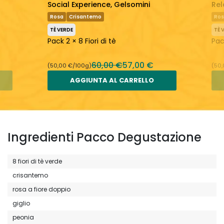
Social Experience, Gelsomini
Rel
Rosa
Crisantemo
Ro
TÈ VERDE
TÈ 
Pack 2 × 8 Fiori di tè
Pack
60,00 €
57,00 €
(50,00 €/100g)
(50
AGGIUNTA AL CARRELLO
Ingredienti Pacco Degustazione
8 fiori di tè verde
crisantemo
rosa a fiore doppio
giglio
peonia