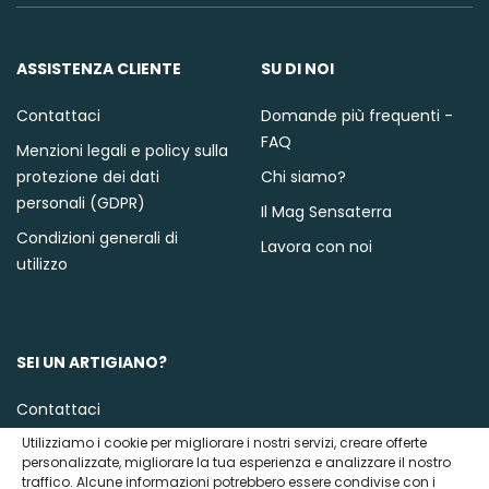
ASSISTENZA CLIENTE
SU DI NOI
Contattaci
Domande più frequenti -
FAQ
Menzioni legali e policy sulla
protezione dei dati
Chi siamo?
personali (GDPR)
Il Mag Sensaterra
Condizioni generali di
Lavora con noi
utilizzo
SEI UN ARTIGIANO?
Contattaci
Utilizziamo i cookie per migliorare i nostri servizi, creare offerte
personalizzate, migliorare la tua esperienza e analizzare il nostro
traffico. Alcune informazioni potrebbero essere condivise con i