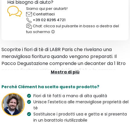
Hai bisogno di aiuto?
Siamo qui per aiutarti!
Contattaci
+39 02 8295 4721
Chat: clicca sul pulsante in basso a destra del
tuo schermo 😊
Scoprite i fiori di tè di LABR Paris che rivelano una
meravigliosa fioritura quando vengono preparati. Il
Pacco Degustazione comprende un decanter da 1 litro
per una fioritura ottimale dei fiori di tè e la gamma
Mostra di più
Flowerbomb Experience, una miscela di diversi gusti di
fiori di tè: Giglio, Peonia e Gelsomino.
Perché Clément ha scelto questo prodotto?
Fiori di tè fatti a mano di alta qualità
Caratteristiche
Unisce l'estetica alle meravigliose proprietà del
Tipologia
Aroma
tè
Tè Verde
Rosa e Crisantemo
Sostituisce i prodotti usa e getta e si presenta
in un barattolo riutilizzabile
Origine
Proprietà
Cina
Antiossidante, Calmante,