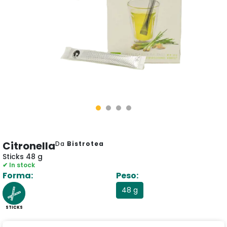
Citronella
Da
Bistrotea
Sticks 48 g
✔ In stock
Forma:
Peso:
48 g
STICKS