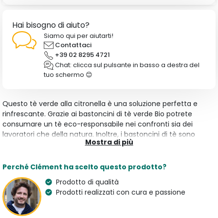
Hai bisogno di aiuto?
Siamo qui per aiutarti!
Contattaci
+39 02 8295 4721
Chat: clicca sul pulsante in basso a destra del
tuo schermo 😊
Questo tè verde alla citronella è una soluzione perfetta e
rinfrescante. Grazie ai bastoncini di tè verde Bio potrete
consumare un tè eco-responsabile nei confronti sia dei
lavoratori che della natura. Inoltre, i bastoncini di tè sono
Mostra di più
infinitamente riciclabili e, una volta che l'infusione sarà
completa, potrete rimettere il bastoncino nella sua apposita
bustina di carta.
Perché Clément ha scelto questo prodotto?
Prodotto di qualità
Caratteristiche
Prodotti realizzati con cura e passione
Tipologia
Aroma
Tè Verde
Citronella e Tè Verde