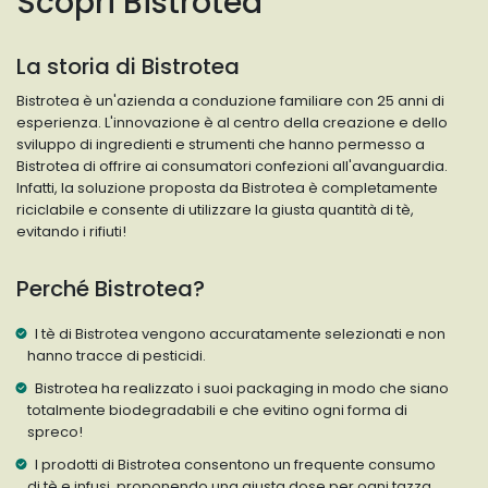
Scopri Bistrotea
La storia di Bistrotea
Bistrotea è un'azienda a conduzione familiare con 25 anni di
esperienza. L'innovazione è al centro della creazione e dello
sviluppo di ingredienti e strumenti che hanno permesso a
Bistrotea di offrire ai consumatori confezioni all'avanguardia.
Infatti, la soluzione proposta da Bistrotea è completamente
riciclabile e consente di utilizzare la giusta quantità di tè,
evitando i rifiuti!
Perché Bistrotea?
I tè di Bistrotea vengono accuratamente selezionati e non
hanno tracce di pesticidi.
Bistrotea ha realizzato i suoi packaging in modo che siano
totalmente biodegradabili e che evitino ogni forma di
spreco!
I prodotti di Bistrotea consentono un frequente consumo
di tè e infusi, proponendo una giusta dose per ogni tazza.