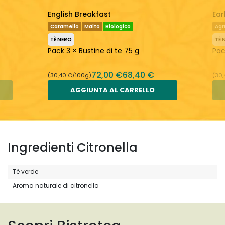
English Breakfast
Ear
Caramello
Malto
Biologico
Agr
TÈ NERO
TÈ 
Pack 3 × Bustine di te 75 g
Pac
72,00 €
68,40 €
(30,40 €/100g)
(30,
AGGIUNTA AL CARRELLO
Ingredienti Citronella
Tè verde
Aroma naturale di citronella