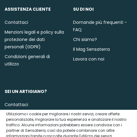
ASSISTENZA CLIENTE
SU DI NOI
Contattaci
Domande più frequenti -
FAQ
Menzioni legali e policy sulla
protezione dei dati
Chi siamo?
personali (GDPR)
Il Mag Sensaterra
Condizioni generali di
Lavora con noi
utilizzo
SEI UN ARTIGIANO?
Contattaci
Utilizziamo i cookie per migliorare i nostri servizi, creare offerte
personalizzate, migliorare la tua esperienza e analizzare il nostro
traffico. Alcune informazioni potrebbero essere condivise con i
partner di Sensaterra, così da poterle combinare con altre
informazioni fornite o raccolte durante l'utilizzo dei servizi.