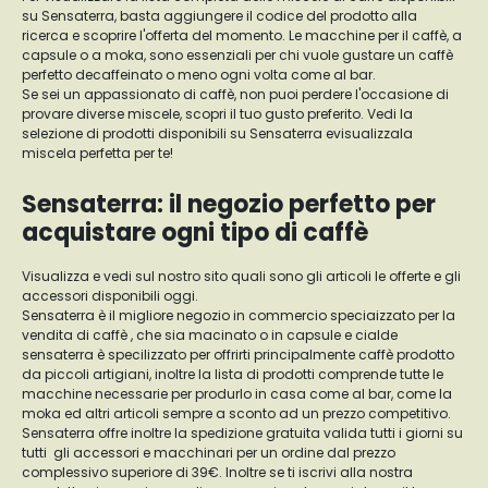
su Sensaterra, basta aggiungere il codice del prodotto alla
ricerca e scoprire l'offerta del momento. Le macchine per il caffè, a
capsule o a moka, sono essenziali per chi vuole gustare un caffè
perfetto decaffeinato o meno ogni volta come al bar.
Se sei un appassionato di caffè, non puoi perdere l'occasione di
provare diverse miscele, scopri il tuo gusto preferito. Vedi la
selezione di prodotti disponibili su Sensaterra evisualizzala
miscela perfetta per te!
Sensaterra: il negozio perfetto per
acquistare ogni tipo di caffè
Visualizza e vedi sul nostro sito quali sono gli articoli le offerte e gli
accessori disponibili oggi.
Sensaterra è il migliore negozio in commercio speciaizzato per la
vendita di caffè , che sia macinato o in capsule e cialde
sensaterra è specilizzato per offrirti principalmente caffè prodotto
da piccoli artigiani, inoltre la lista di prodotti comprende tutte le
macchine necessarie per produrlo in casa come al bar, come la
moka ed altri articoli sempre a sconto ad un prezzo competitivo.
Sensaterra offre inoltre la spedizione gratuita valida tutti i giorni su
tutti gli accessori e macchinari per un ordine dal prezzo
complessivo superiore di 39€. Inoltre se ti iscrivi alla nostra