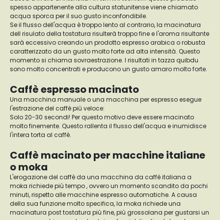
spesso appartenente alla cultura statunitense viene chiamato
acqua sporca per il suo gusto inconfondibile.
Se il flusso dell'acqua è troppo lento al contrario, la macinatura
dell risulato della tostatura risulterà troppo fine e l'aroma risultante
sarà eccessivo creando un prodotto espresso arabica o robusta
caratterizzato da un gusto molto forte ad alta intensità. Questo
momento si chiama sovraestrazione. I risultati in tazza quibdu
sono molto concentrati e producono un gusto amaro molto forte.
Caffè espresso macinato
Una macchina manuale o una macchina per espresso esegue
l'estrazione del caffè più veloce:
Solo 20-30 secondi! Per questo motivo deve essere macinato
molto finemente. Questo rallenta il flusso dell'acqua e inumidisce
l'intera torta al caffè.
Caffè macinato per macchine italiane
o moka
L'erogazione del caffè da una macchina da caffè italiana a
moka richiede più tempo , ovvero un momento scandito da pochi
minuti, rispetto alle macchine espresso automatiche. A causa
della sua funzione molto specifica, la moka richiede una
macinatura post tostatura più fine, più grossolana per gustarsi un