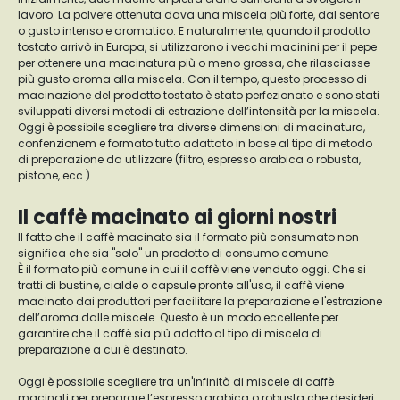
lavoro. La polvere ottenuta dava una miscela più forte, dal sentore
o gusto intenso e aromatico. E naturalmente, quando il prodotto
tostato arrivò in Europa, si utilizzarono i vecchi macinini per il pepe
per ottenere una macinatura più o meno grossa, che rilasciasse
più gusto aroma alla miscela. Con il tempo, questo processo di
macinazione del prodotto tostato è stato perfezionato e sono stati
sviluppati diversi metodi di estrazione dell’intensità per la miscela.
Oggi è possibile scegliere tra diverse dimensioni di macinatura,
confenzionem e formato tutto adattato in base al tipo di metodo
di preparazione da utilizzare (filtro, espresso arabica o robusta,
pistone, ecc.).
Il caffè macinato ai giorni nostri
Il fatto che il caffè macinato sia il formato più consumato non
significa che sia "solo" un prodotto di consumo comune.
È il formato più comune in cui il caffè viene venduto oggi. Che si
tratti di bustine, cialde o capsule pronte all'uso, il caffè viene
macinato dai produttori per facilitare la preparazione e l'estrazione
dell’aroma dalle miscele. Questo è un modo eccellente per
garantire che il caffè sia più adatto al tipo di miscela di
preparazione a cui è destinato.
Oggi è possibile scegliere tra un'infinità di miscele di caffè
macinati per preparare l’espresso arabica o robusta che desideri