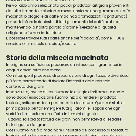
Per voi, abbiamo selezionato piccoli produttori artigiani provenienti
da tutto il mondo e abbiamo messo insieme una gamma di caffè
macinati biologici e di caffè macinati aromatizzati (o profumati)
per soddisfare le richieste di tutti gli amanti del caffè arabica,
mantenendo la nostra parola d'ordine "selezione di qualità
artigianale " e non industriale.
È possibile trovare tutti i caffè anche per "tipologia", come il 100%
arabica o le miscele arabica/robusta.
Storia della miscela macinata
In origine era sufficiente preparare un infuso con i grani interi in
acqua calda altro che moka.
Con il tempo, il processo di preparazione di ogni tazza è diventato
più forte, permettendo di rivelare l’intensita della miscela
contenuta dai grani.
Innanzitutto, invece di consumare le ciliegie direttamente come
sono dopo l'essiccazione, l'uomo iniziò a rendere il prodotto
tostato , sviluppando la pratica della tostatura. Questo è stato il
primo passo per far emergere tutti gli aromi e i sapori che ogni
varietà di miscela ha in offerta in termini di gusto.
Tuttavia, la sola tostatura dei grani non permetteva di estrarre
tutto il gusto dai grani.
Così l'uomo iniziò a macinare il risultato del processo di tostatura.
Inizialmente, due macine di pietra erano sufficienti a svolgere il