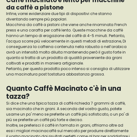
Caffè macinato e lento per macchine
da caffè a pistone
Infine, vorrei evidenziare due tipi di dispositivi che stanno
diventando sempre più popolari.
Macchina da caffè a pistoni che viene anche rinominata French
press e una caraffa per caffè lento. Queste macchine da caffè
hanno un tempo di erogazione del caffè di 4-5 minuti. Pertanto,
l'acqua scorre più velocemente in questi metodi di estrazione, Di
conseguenza la caffeina contenuta nella robusta o nell’arabica
avrà un intensità molto diluita mantenendo però il gusto forte in
quanto si tratta di un prodotto di qualitò proveniente da grani
coltivati e prodotti in maniera artigianale.
Pertanto, per questo prodotto poco intenso si consiglia di utilizzare
una macinatura post tostatura abbastanza grossa.
Quanto Caffè Macinato c'è in una
tazza?
Si dice che una tipica tazza di caffè richieda 7 grammi di caffè,
sia macinato che in grani. A seconda del vostro gusto, potete
usarne un po' meno se preferite un caffè più sofisticato, o un po' di
più se preferite un caffè più forte e deciso.
Inoltre, se preferisci il caffè in formato in grani, offriamo oltre ad
essi i migliori macinacaffè sul mercato per produrre direttamente
il vostro macinato dai risultati perfetti come al bar per soddisfare i