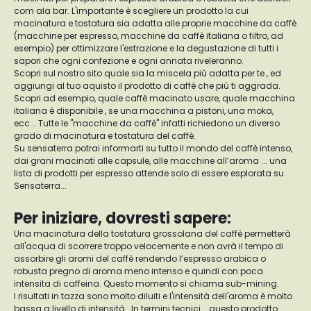
com ala bar. L'importante è scegliere un prodotto la cui
macinatura e tostatura sia adatta alle proprie macchine da caffè
(macchine per espresso, macchine da caffè italiana o filtro, ad
esempio) per ottimizzare l'estrazione e la degustazione di tutti i
sapori che ogni confezione e ogni annata riveleranno.
Scopri sul nostro sito quale sia la miscela più adatta per te , ed
aggiungi al tuo aquisto il prodotto di caffè che più ti aggrada.
Scopri ad esempio, quale caffè macinato usare, quale macchina
italiana è disponibile , se una macchina a pistoni, una moka,
ecc... Tutte le "macchine da caffè" infatti richiedono un diverso
grado di macinatura e tostatura del caffè.
Su sensaterra potrai informarti su tutto il mondo del caffè intenso,
dai grani macinati alle capsule, alle macchine all’aroma ... una
lista di prodotti per espresso attende solo di essere esplorata su
Sensaterra...
Per iniziare, dovresti sapere:
Una macinatura della tostatura grossolana del caffè permetterà
all'acqua di scorrere troppo velocemente e non avrà il tempo di
assorbire gli aromi del caffè rendendo l’espresso arabica o
robusta pregno di aroma meno intenso e quindi con poca
intensita di caffeina. Questo momento si chiama sub-mining.
I risultati in tazza sono molto diluiti e l'intensità dell'aroma è molto
bassa a livello di intensità . In termini tecnici... questo prodotto