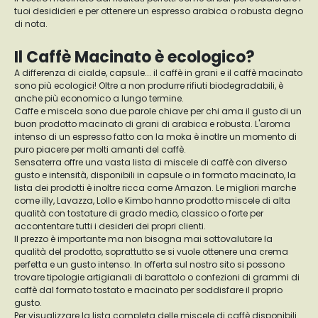
tuoi desidideri e per ottenere un espresso arabica o robusta degno
di nota.
Il Caffè Macinato è ecologico?
A differenza di cialde, capsule... il caffè in grani e il caffè macinato
sono più ecologici! Oltre a non produrre rifiuti biodegradabili, è
anche più economico a lungo termine.
Caffe e miscela sono due parole chiave per chi ama il gusto di un
buon prodotto macinato di grani di arabica e robusta. L'aroma
intenso di un espresso fatto con la moka è inotlre un momento di
puro piacere per molti amanti del caffè.
Sensaterra offre una vasta lista di miscele di caffè con diverso
gusto e intensità, disponibili in capsule o in formato macinato, la
lista dei prodotti è inoltre ricca come Amazon. Le migliori marche
come illy, Lavazza, Lollo e Kimbo hanno prodotto miscele di alta
qualità con tostature di grado medio, classico o forte per
accontentare tutti i desideri dei propri clienti.
Il prezzo è importante ma non bisogna mai sottovalutare la
qualità del prodotto, soprattutto se si vuole ottenere una crema
perfetta e un gusto intenso. In offerta sul nostro sito si possono
trovare tipologie artigianali di barattolo o confezioni di grammi di
caffè dal formato tostato e macinato per soddisfare il proprio
gusto.
Per visualizzare la lista completa delle miscele di caffè disponibili