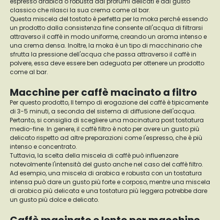
espresso arabica o robusta dai profumi delicati e dal gusto
classico che rilasci la sua crema come al bar.
Questa miscela del tostato è perfetta per la moka perché essendo
un prodotto dalla consistenza fine consente all'acqua di filtrarsi
attraverso il caffè in modo uniforme, creando un aroma intenso e
una crema densa. Inoltre, la moka è un tipo di macchinario che
sfrutta la pressione dell'acqua che passa attraverso il caffè in
polvere, essa deve essere ben adeguata per ottenere un prodotto
come al bar.
Macchine per caffè macinato a filtro
Per questo prodotto, Il tempo di erogazione del caffè è tipicamente
di 3-5 minuti, a seconda del sistema di diffusione dell'acqua.
Pertanto, si consiglia di scegliere una macinatura post tostatura
medio-fine. In genere, il caffè filtro è noto per avere un gusto più
delicato rispetto ad altre preparazioni come l'espresso, che è più
intenso e concentrato.
Tuttavia, la scelta della miscela di caffè può influenzare
notevolmente l'intensità del gusto anche nel caso del caffè filtro.
Ad esempio, una miscela di arabica e robusta con un tostatura
intensa può dare un gusto più forte e corposo, mentre una miscela
di arabica più delicata e una tostatura più leggera potrebbe dare
un gusto più dolce e delicato.