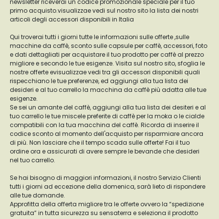
newsletter riceverai un codice promozionale speciale per il tuo
primo acquisto.visualizzae vedi sul nostro sito la lista dei nostri
articoli degli accessori disponibili in Italia
Qui troverai tutti i giorni tutte le informazioni sulle offerte ,sulle
macchine da caffè, sconto sulle capsule per caffè, accessori, foto
e dati dettagliati per acquistare il tuo prodotto per caffè al prezzo
migliore e secondo le tue esigenze. Visita sul nostro sito, sfoglia le
nostre offerte evisualizzae vedi tra gli accessori disponibili quali
rispecchiano le tue preferenze, ed aggiungi alla tua lista dei
desideri e al tuo carrello la macchina da caffè più adatta alle tue
esigenze.
Se sei un amante del caffè, aggiungi alla tua lista dei desiteri e al
tuo carrello le tue miscele preferite di caffè per la moka o le cialde
compatibili con la tua macchina del caffè. Ricorda di inserire il
codice sconto al momento dell'acquisto per risparmiare ancora
di più. Non lasciare che il tempo scada sulle offerte! Fai il tuo
ordine ora e assicurati di avere sempre le bevande che desideri
nel tuo carrello.
Se hai bisogno di maggiori informazioni, il nostro Servizio Clienti
tutti i giorni ad eccezione della domenica, sarà lieto di rispondere
alle tue domande.
Approfitta della offerta migliore tra le offerte ovvero la “spedizione
gratuita” in tutta sicurezza su sensaterra e seleziona il prodotto