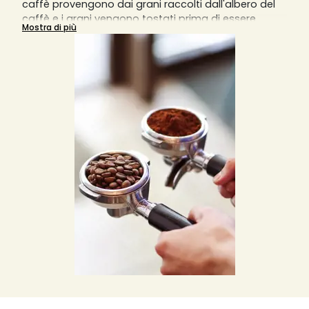
caffè provengono dai grani raccolti dall'albero del
caffè e i grani vengono tostati prima di essere
Mostra di più
macinati in particelle sottili per estrarre il massimo
dell'aroma. È possibile trovare diversi tipi di caffè
macinato, come biologico o aromatizzato, e ogni
tipologia di tazza o caffè che si rispetti richiede una
diversa macinatura del caffè.
Una macinatura grossa darà un risultato in tazza
diluito, mentre una macinatura fine darà un risultato
sovraccarico di aromi. La macchina da caffè
manuale richiede una macinatura molto fine,
mentre la macchina da caffè italiana
sovradeonominata Moka richiede una macinatura
più grossolana e meno fine. Le macchine da caffè a
filtro invece richiedono una macinatura medio-fine
e le macchine da caffè a pistone o slow coffee
richiedono invece una macinatura piuttosto grossa.
Solitamente, per una tazzina di caffè, si usano 7
grammi di caffè macinato o in grani, ma si può
variare la quantità in base ai propri gusti.