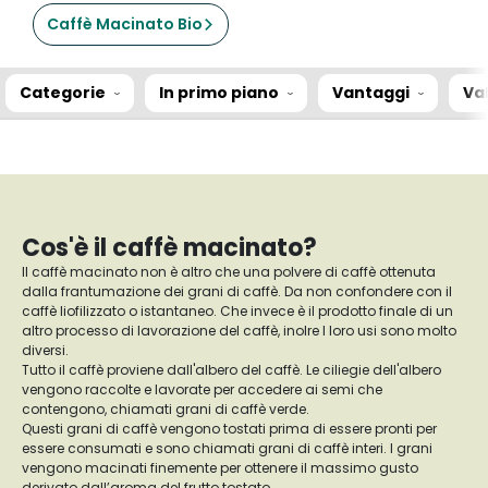
Caffè Macinato Bio
Categorie
In primo piano
Vantaggi
Va
Cos'è il caffè macinato?
Il caffè macinato non è altro che una polvere di caffè ottenuta
dalla frantumazione dei grani di caffè. Da non confondere con il
caffè liofilizzato o istantaneo. Che invece è il prodotto finale di un
altro processo di lavorazione del caffè, inolre I loro usi sono molto
diversi.
Tutto il caffè proviene dall'albero del caffè. Le ciliegie dell'albero
vengono raccolte e lavorate per accedere ai semi che
contengono, chiamati grani di caffè verde.
Questi grani di caffè vengono tostati prima di essere pronti per
essere consumati e sono chiamati grani di caffè interi. I grani
vengono macinati finemente per ottenere il massimo gusto
derivato dall’aroma del frutto tostato.