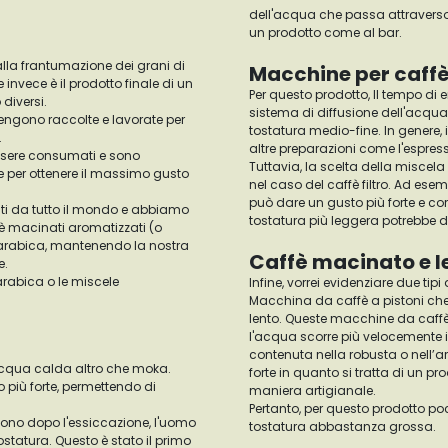
dell'acqua che passa attraverso 
un prodotto come al bar.
alla frantumazione dei grani di
Macchine per caffè
 invece è il prodotto finale di un
Per questo prodotto, Il tempo di
 diversi.
sistema di diffusione dell'acqua
o vengono raccolte e lavorate per
tostatura medio-fine. In genere, i
.
altre preparazioni come l'espress
essere consumati e sono
Tuttavia, la scelta della miscela
e per ottenere il massimo gusto
nel caso del caffè filtro. Ad es
può dare un gusto più forte e c
enti da tutto il mondo e abbiamo
tostatura più leggera potrebbe d
è macinati aromatizzati (o
fè arabica, mantenendo la nostra
Caffè macinato e l
e.
 arabica o le miscele
Infine, vorrei evidenziare due ti
Macchina da caffè a pistoni che
lento. Queste macchine da caffè
l'acqua scorre più velocemente i
contenuta nella robusta o nell’a
n acqua calda altro che moka.
forte in quanto si tratta di un pr
o più forte, permettendo di
maniera artigianale.
Pertanto, per questo prodotto po
sono dopo l'essiccazione, l'uomo
tostatura abbastanza grossa.
tostatura. Questo è stato il primo