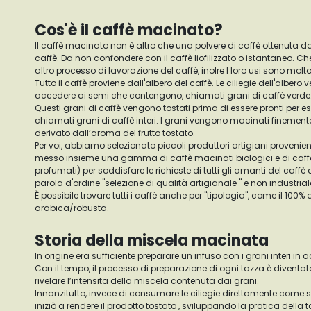
Cos'è il caffè macinato?
Il caffè macinato non è altro che una polvere di caffè ottenuta d
caffè. Da non confondere con il caffè liofilizzato o istantaneo. Che
altro processo di lavorazione del caffè, inolre I loro usi sono molto
Tutto il caffè proviene dall'albero del caffè. Le ciliegie dell'alber
accedere ai semi che contengono, chiamati grani di caffè verde
Questi grani di caffè vengono tostati prima di essere pronti per 
chiamati grani di caffè interi. I grani vengono macinati finement
derivato dall’aroma del frutto tostato.
Per voi, abbiamo selezionato piccoli produttori artigiani proveni
messo insieme una gamma di caffè macinati biologici e di caff
profumati) per soddisfare le richieste di tutti gli amanti del caf
parola d'ordine "selezione di qualità artigianale " e non industrial
È possibile trovare tutti i caffè anche per "tipologia", come il 100%
arabica/robusta.
Storia della miscela macinata
In origine era sufficiente preparare un infuso con i grani interi i
Con il tempo, il processo di preparazione di ogni tazza è diventat
rivelare l’intensita della miscela contenuta dai grani.
Innanzitutto, invece di consumare le ciliegie direttamente come 
iniziò a rendere il prodotto tostato , sviluppando la pratica della 