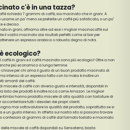
inato c'è in una tazza?
caffè richieda 7 grammi di caffè, sia macinato che in grani. A
usarne un po' meno se preferite un caffè più sofisticato, o un po'
rte e deciso.
formato in grani, offriamo oltre ad essi i migliori macinacaffè sul
 il vostro macinato dai risultati perfetti come al bar per
er ottenere un espresso arabica o robusta degno di nota.
 è ecologico?
 il caffè in grani e il caffè macinato sono più ecologici! Oltre a non
 è anche più economico a lungo termine.
 chiave per chi ama il gusto di un buon prodotto macinato di
oma intenso di un espresso fatto con la moka è inotlre un
ti amanti del caffè.
i miscele di caffè con diverso gusto e intensità, disponibili in
 lista dei prodotti è inoltre ricca come Amazon. Le migliori
 e Kimbo hanno prodotto miscele di alta qualità con tostature di
accontentare tutti i desideri dei propri clienti.
sogna mai sottovalutare la qualità del prodotto, soprattutto se si
 e un gusto intenso. In offerta sul nostro sito si possono trovare
lo o confezioni di grammi di caffè dal formato tostato e macinato
a delle miscele di caffè disponibili su Sensaterra, basta