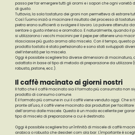
passo per far emergere tutti gli aromi e i sapori che ogni varietà d
di gusto.
Tuttavia, la sola tostatura dei grani non permetteva di estrarre tut
Così l'uomo iniziò a macinare il risultato del processo di tostatu
pietra erano sufficienti a svolgere il lavoro. La polvere ottenuta d
sentore o gusto intenso e aromatico. E naturalmente, quando il pr
si utilizzarono i vecchi macinini per il pepe per ottenere una ma
rilasciasse più gusto aroma alla miscela. Con il tempo, questo 
prodotto tostato è stato perfezionato e sono stati sviluppati diver
dell’intensità per la miscela.
Oggi è possibile scegliere tra diverse dimensioni di macinatura,
adattato in base al tipo di metodo di preparazione da utilizzare (f
robusta, pistone, ecc.).
Il caffè macinato ai giorni nostri
Il fatto che il caffè macinato sia il formato più consumato non si
prodotto di consumo comune.
È il formato più comune in cui il caffè viene venduto oggi. Che si t
pronte all'uso, il caffè viene macinato dai produttori per facilitare
dell’aroma dalle miscele. Questo è un modo eccellente per garanti
tipo di miscela di preparazione a cui è destinato.
Oggi è possibile scegliere tra un'infinità di miscele di caffè maci
arabica o robusta che desideri com ala bar. L'importante è scegli