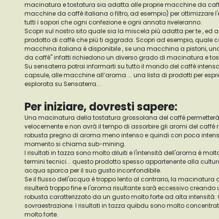
macinatura e tostatura sia adatta alle proprie macchine da caf
macchine da caffè italiana o filtro, ad esempio) per ottimizzare l
tutti i sapori che ogni confezione e ogni annata riveleranno.
Scopri sul nostro sito quale sia la miscela più adatta per te , ed a
prodotto di caffè che più ti aggrada. Scopri ad esempio, quale 
macchina italiana è disponibile , se una macchina a pistoni, una
da caffè" infatti richiedono un diverso grado di macinatura e tos
Su sensaterra potrai informarti su tutto il mondo del caffè intenso
capsule, alle macchine all’aroma ... una lista di prodotti per esp
esplorata su Sensaterra...
Per iniziare, dovresti sapere:
Una macinatura della tostatura grossolana del caffè permetterà 
velocemente e non avrà il tempo di assorbire gli aromi del caffè
robusta pregno di aroma meno intenso e quindi con poca intensi
momento si chiama sub-mining.
I risultati in tazza sono molto diluiti e l'intensità dell'aroma è molto
termini tecnici... questo prodotto spesso appartenente alla cult
acqua sporca per il suo gusto inconfondibile.
Se il flusso dell'acqua è troppo lento al contrario, la macinatura d
risulterà troppo fine e l'aroma risultante sarà eccessivo creand
robusta caratterizzato da un gusto molto forte ad alta intensit
sovraestrazione. I risultati in tazza quibdu sono molto concent
molto forte.