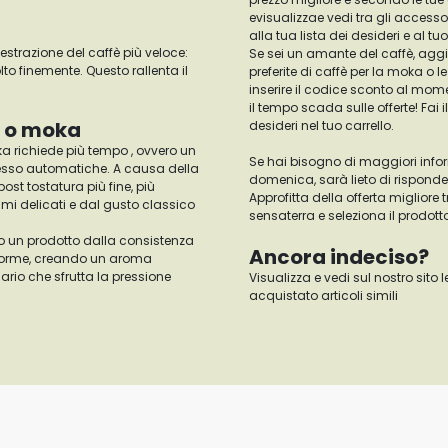
evisualizzae vedi tra gli accesso
alla tua lista dei desideri e al 
razione del caffè più veloce:
Se sei un amante del caffè, aggiun
o finemente. Questo rallenta il
preferite di caffè per la moka o 
inserire il codice sconto al mom
il tempo scada sulle offerte! Fai
e o moka
desideri nel tuo carrello.
a richiede più tempo , ovvero un
Se hai bisogno di maggiori informa
esso automatiche. A causa della
domenica, sarà lieto di rispond
st tostatura più fine, più
Approfitta della offerta migliore 
mi delicati e dal gusto classico
sensaterra e seleziona il prodotto
o un prodotto dalla consistenza
Ancora indeciso?
uniforme, creando un aroma
rio che sfrutta la pressione
Visualizza e vedi sul nostro sito l
acquistato articoli simili