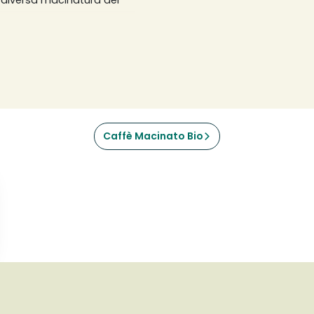
na diversa macinatura del
o, mentre una macinatura
na da caffè manuale
da caffè italiana
ssolana e meno fine. Le
tura medio-fine e le
invece una macinatura
si usano 7 grammi di caffè
ai propri gusti.
Caffè Macinato Bio