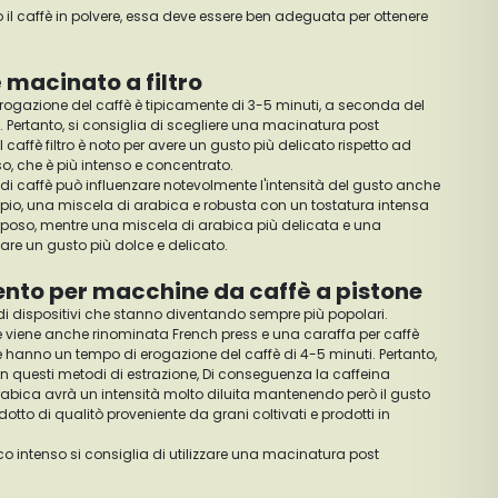
il caffè in polvere, essa deve essere ben adeguata per ottenere
 macinato a filtro
 erogazione del caffè è tipicamente di 3-5 minuti, a seconda del
. Pertanto, si consiglia di scegliere una macinatura post
l caffè filtro è noto per avere un gusto più delicato rispetto ad
o, che è più intenso e concentrato.
 di caffè può influenzare notevolmente l'intensità del gusto anche
empio, una miscela di arabica e robusta con un tostatura intensa
orposo, mentre una miscela di arabica più delicata e una
are un gusto più dolce e delicato.
ento per macchine da caffè a pistone
pi di dispositivi che stanno diventando sempre più popolari.
 viene anche rinominata French press e una caraffa per caffè
 hanno un tempo di erogazione del caffè di 4-5 minuti. Pertanto,
n questi metodi di estrazione, Di conseguenza la caffeina
rabica avrà un intensità molto diluita mantenendo però il gusto
odotto di qualitò proveniente da grani coltivati e prodotti in
co intenso si consiglia di utilizzare una macinatura post