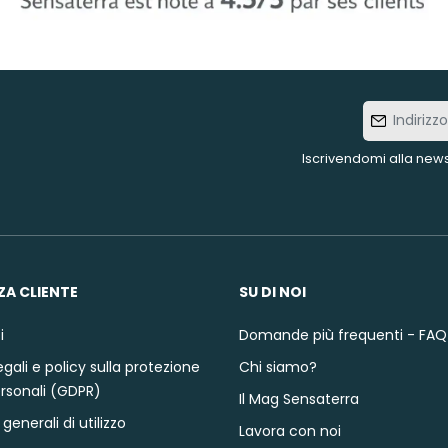
Indirizzo
e-mail
Iscrivendomi alla news
ZA CLIENTE
SU DI NOI
i
Domande più frequenti - FAQ
gali e policy sulla protezione
Chi siamo?
ersonali (GDPR)
Il Mag Sensaterra
generali di utilizzo
Lavora con noi