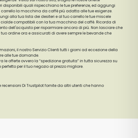
ri disponibili quali rispecchiano le tue preferenze, ed aggiungi
tuo carrello la macchina da caffè più adatta alle tue esigenze.
gi alla tua lista dei desiteri e al tuo carrello le tue miscele
le cialde compatibili con la tua macchina del caffè. Ricorda di
ento dell'acquisto per risparmiare ancora di più. Non lasciare che
 il tuo ordine ora e assicurati di avere sempre le bevande che
zioni, il nostro Servizio Clienti tutti i giorni ad eccezione della
ere alle tue domande.
tra le offerte ovvero la “spedizione gratuita” in tutta sicurezza su
 perfetto per il tuo negozio al prezzo migliore.
e recensioni Di Trustpilot fornite da altri utenti che hanno