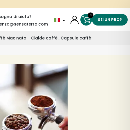
0
sogno di aiuto?
SEI UN PRO?
tenza@sensaterra.com
affè Macinato
Cialde caffè , Capsule caffè