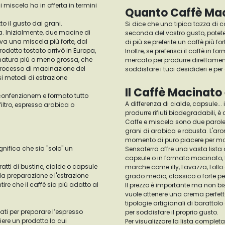
i miscela ha in offerta in termini
Quanto Caffè Mac
to il gusto dai grani.
Si dice che una tipica tazza di 
ra. Inizialmente, due macine di
seconda del vostro gusto, potete 
ava una miscela più forte, dal
di più se preferite un caffè più fo
odotto tostato arrivò in Europa,
Inoltre, se preferisci il caffè in 
cinatura più o meno grossa, che
mercato per produrre direttamente
processo di macinazione del
soddisfare i tuoi desidideri e p
si metodi di estrazione
Il Caffè Macinato
 confenzionem e formato tutto
A differenza di cialde, capsule...
iltro, espresso arabica o
produrre rifiuti biodegradabili,
Caffe e miscela sono due parole
grani di arabica e robusta. L'ar
momento di puro piacere per mol
gnifica che sia "solo" un
Sensaterra offre una vasta lista d
capsule o in formato macinato, la
ratti di bustine, cialde o capsule
marche come illy, Lavazza, Lollo
 la preparazione e l'estrazione
grado medio, classico o forte per 
re che il caffè sia più adatto al
Il prezzo è importante ma non bi
vuole ottenere una crema perfetta
tipologie artigianali di baratto
nati per preparare l’espresso
per soddisfare il proprio gusto.
ere un prodotto la cui
Per visualizzare la lista complet