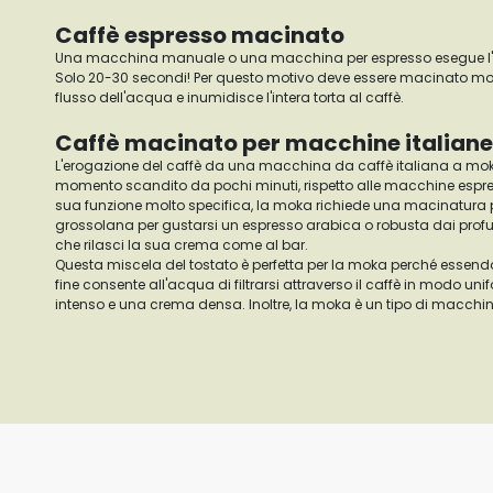
Caffè espresso macinato
Una macchina manuale o una macchina per espresso esegue l'est
Solo 20-30 secondi! Per questo motivo deve essere macinato molt
flusso dell'acqua e inumidisce l'intera torta al caffè.
Caffè macinato per macchine italian
L'erogazione del caffè da una macchina da caffè italiana a mok
momento scandito da pochi minuti, rispetto alle macchine espr
sua funzione molto specifica, la moka richiede una macinatura po
grossolana per gustarsi un espresso arabica o robusta dai profu
che rilasci la sua crema come al bar.
Questa miscela del tostato è perfetta per la moka perché essend
fine consente all'acqua di filtrarsi attraverso il caffè in modo 
intenso e una crema densa. Inoltre, la moka è un tipo di macchina