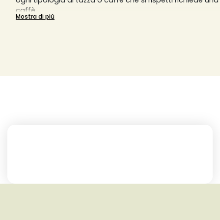
ogni tipologia di tazza o caffè che si rispetti richiede u
caffè.
Mostra di più
Una macinatura grossa darà un risultato in tazza diluit
fine darà un risultato sovraccarico di aromi. La macchi
richiede una macinatura molto fine, mentre la macchina 
sovradeonominata Moka richiede una macinatura più gro
macchine da caffè a filtro invece richiedono una macina
macchine da caffè a pistone o slow coffee richiedono 
piuttosto grossa. Solitamente, per una tazzina di caffè, 
macinato o in grani, ma si può variare la quantità in base 