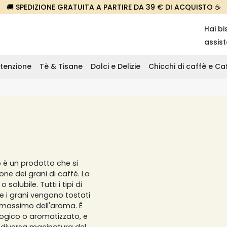
🚚 SPEDIZIONE GRATUITA A PARTIRE DA 39 € DI ACQUISTO ☕
Hai bi
assis
tenzione
Tè & Tisane
Dolci e Delizie
Chicchi di caffè e C
o è un prodotto che si
ne dei grani di caffè. La
solubile. Tutti i tipi di
e i grani vengono tostati
il massimo dell'aroma. È
ologico o aromatizzato, e