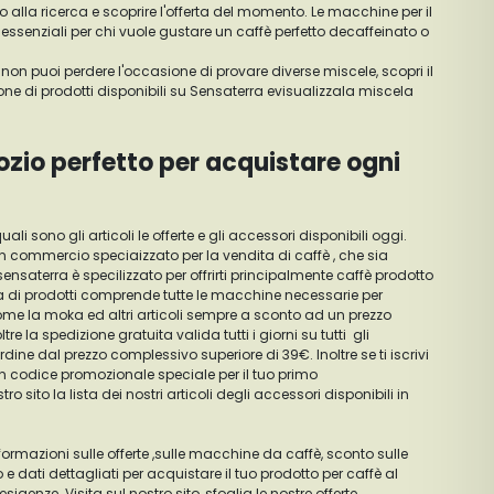
 alla ricerca e scoprire l'offerta del momento. Le macchine per il
essenziali per chi vuole gustare un caffè perfetto decaffeinato o
non puoi perdere l'occasione di provare diverse miscele, scopri il
zione di prodotti disponibili su Sensaterra evisualizzala miscela
ozio perfetto per acquistare ogni
uali sono gli articoli le offerte e gli accessori disponibili oggi.
in commercio speciaizzato per la vendita di caffè , che sia
nsaterra è specilizzato per offrirti principalmente caffè prodotto
lista di prodotti comprende tutte le macchine necessarie per
ome la moka ed altri articoli sempre a sconto ad un prezzo
re la spedizione gratuita valida tutti i giorni su tutti gli
ine dal prezzo complessivo superiore di 39€. Inoltre se ti iscrivi
un codice promozionale speciale per il tuo primo
o sito la lista dei nostri articoli degli accessori disponibili in
e informazioni sulle offerte ,sulle macchine da caffè, sconto sulle
 e dati dettagliati per acquistare il tuo prodotto per caffè al
igenze. Visita sul nostro sito, sfoglia le nostre offerte