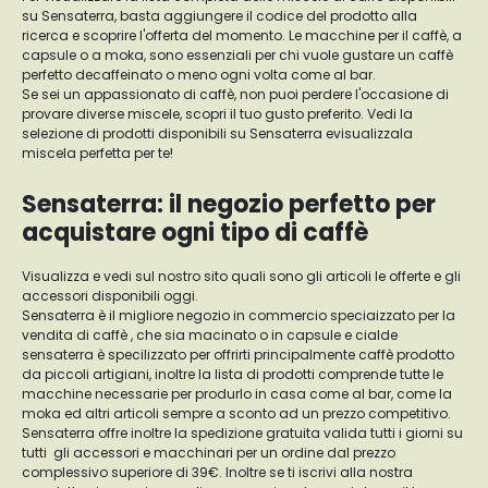
su Sensaterra, basta aggiungere il codice del prodotto alla
ricerca e scoprire l'offerta del momento. Le macchine per il caffè, a
capsule o a moka, sono essenziali per chi vuole gustare un caffè
perfetto decaffeinato o meno ogni volta come al bar.
Se sei un appassionato di caffè, non puoi perdere l'occasione di
provare diverse miscele, scopri il tuo gusto preferito. Vedi la
selezione di prodotti disponibili su Sensaterra evisualizzala
miscela perfetta per te!
Sensaterra: il negozio perfetto per
acquistare ogni tipo di caffè
Visualizza e vedi sul nostro sito quali sono gli articoli le offerte e gli
accessori disponibili oggi.
Sensaterra è il migliore negozio in commercio speciaizzato per la
vendita di caffè , che sia macinato o in capsule e cialde
sensaterra è specilizzato per offrirti principalmente caffè prodotto
da piccoli artigiani, inoltre la lista di prodotti comprende tutte le
macchine necessarie per produrlo in casa come al bar, come la
moka ed altri articoli sempre a sconto ad un prezzo competitivo.
Sensaterra offre inoltre la spedizione gratuita valida tutti i giorni su
tutti gli accessori e macchinari per un ordine dal prezzo
complessivo superiore di 39€. Inoltre se ti iscrivi alla nostra