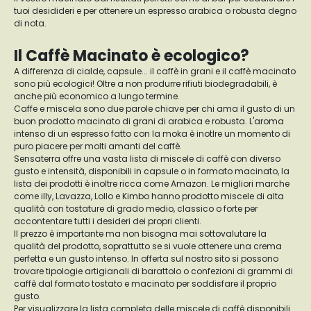
tuoi desidideri e per ottenere un espresso arabica o robusta degno
di nota.
Il Caffè Macinato è ecologico?
A differenza di cialde, capsule... il caffè in grani e il caffè macinato
sono più ecologici! Oltre a non produrre rifiuti biodegradabili, è
anche più economico a lungo termine.
Caffe e miscela sono due parole chiave per chi ama il gusto di un
buon prodotto macinato di grani di arabica e robusta. L'aroma
intenso di un espresso fatto con la moka è inotlre un momento di
puro piacere per molti amanti del caffè.
Sensaterra offre una vasta lista di miscele di caffè con diverso
gusto e intensità, disponibili in capsule o in formato macinato, la
lista dei prodotti è inoltre ricca come Amazon. Le migliori marche
come illy, Lavazza, Lollo e Kimbo hanno prodotto miscele di alta
qualità con tostature di grado medio, classico o forte per
accontentare tutti i desideri dei propri clienti.
Il prezzo è importante ma non bisogna mai sottovalutare la
qualità del prodotto, soprattutto se si vuole ottenere una crema
perfetta e un gusto intenso. In offerta sul nostro sito si possono
trovare tipologie artigianali di barattolo o confezioni di grammi di
caffè dal formato tostato e macinato per soddisfare il proprio
gusto.
Per visualizzare la lista completa delle miscele di caffè disponibili