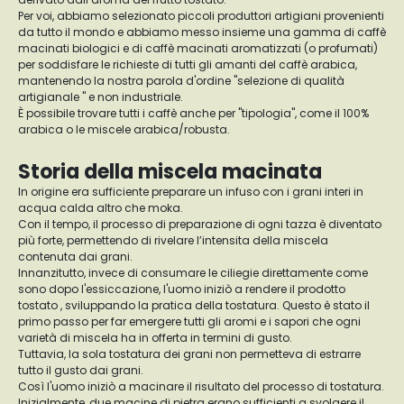
Per voi, abbiamo selezionato piccoli produttori artigiani provenienti
da tutto il mondo e abbiamo messo insieme una gamma di caffè
macinati biologici e di caffè macinati aromatizzati (o profumati)
per soddisfare le richieste di tutti gli amanti del caffè arabica,
mantenendo la nostra parola d'ordine "selezione di qualità
artigianale " e non industriale.
È possibile trovare tutti i caffè anche per "tipologia", come il 100%
arabica o le miscele arabica/robusta.
Storia della miscela macinata
In origine era sufficiente preparare un infuso con i grani interi in
acqua calda altro che moka.
Con il tempo, il processo di preparazione di ogni tazza è diventato
più forte, permettendo di rivelare l’intensita della miscela
contenuta dai grani.
Innanzitutto, invece di consumare le ciliegie direttamente come
sono dopo l'essiccazione, l'uomo iniziò a rendere il prodotto
tostato , sviluppando la pratica della tostatura. Questo è stato il
primo passo per far emergere tutti gli aromi e i sapori che ogni
varietà di miscela ha in offerta in termini di gusto.
Tuttavia, la sola tostatura dei grani non permetteva di estrarre
tutto il gusto dai grani.
Così l'uomo iniziò a macinare il risultato del processo di tostatura.
Inizialmente, due macine di pietra erano sufficienti a svolgere il