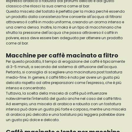
espresso arabica o robusta dai profumi delicati e dal gusto
classico che rilasci la sua crema come al bar.
Questa miscela del tostato è perfetta per la moka perché essendo
un prodotto dalla consistenza fine consente all'acqua di filtrarsi
attraverso il caffè in modo uniforme, creando un aroma intenso e
una crema densa. Inoltre, la moka è un tipo di macchinario che
sfrutta la pressione dell'acqua che passa attraverso il caffè in
polvere, essa deve essere ben adeguata per ottenere un prodotto
come al bar.
Macchine per caffè macinato a filtro
Per questo prodotto, Il tempo di erogazione del caffè è tipicamente
di 3-5 minuti, a seconda del sistema di diffusione dell'acqua.
Pertanto, si consiglia di scegliere una macinatura post tostatura
medio-fine. In genere, il caffè filtro è noto per avere un gusto più
delicato rispetto ad altre preparazioni come l'espresso, che è più
intenso e concentrato.
Tuttavia, la scelta della miscela di caffè può influenzare
notevolmente l'intensità del gusto anche nel caso del caffè filtro.
Ad esempio, una miscela di arabica e robusta con un tostatura
intensa può dare un gusto più forte e corposo, mentre una miscela
di arabica più delicata e una tostatura più leggera potrebbe dare
un gusto più dolce e delicato.