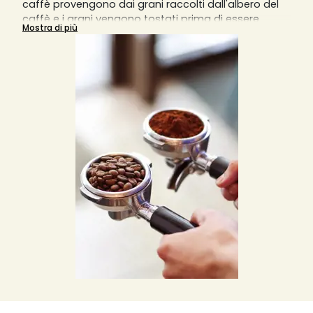
caffè provengono dai grani raccolti dall'albero del
caffè e i grani vengono tostati prima di essere
Mostra di più
macinati in particelle sottili per estrarre il massimo
dell'aroma. È possibile trovare diversi tipi di caffè
macinato, come biologico o aromatizzato, e ogni
tipologia di tazza o caffè che si rispetti richiede una
diversa macinatura del caffè.
Una macinatura grossa darà un risultato in tazza
diluito, mentre una macinatura fine darà un risultato
sovraccarico di aromi. La macchina da caffè
manuale richiede una macinatura molto fine,
mentre la macchina da caffè italiana
sovradeonominata Moka richiede una macinatura
più grossolana e meno fine. Le macchine da caffè a
filtro invece richiedono una macinatura medio-fine
e le macchine da caffè a pistone o slow coffee
richiedono invece una macinatura piuttosto grossa.
Solitamente, per una tazzina di caffè, si usano 7
grammi di caffè macinato o in grani, ma si può
variare la quantità in base ai propri gusti.