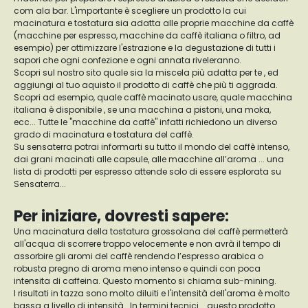
com ala bar. L'importante è scegliere un prodotto la cui
macinatura e tostatura sia adatta alle proprie macchine da caffè
(macchine per espresso, macchine da caffè italiana o filtro, ad
esempio) per ottimizzare l'estrazione e la degustazione di tutti i
sapori che ogni confezione e ogni annata riveleranno.
Scopri sul nostro sito quale sia la miscela più adatta per te , ed
aggiungi al tuo aquisto il prodotto di caffè che più ti aggrada.
Scopri ad esempio, quale caffè macinato usare, quale macchina
italiana è disponibile , se una macchina a pistoni, una moka,
ecc... Tutte le "macchine da caffè" infatti richiedono un diverso
grado di macinatura e tostatura del caffè.
Su sensaterra potrai informarti su tutto il mondo del caffè intenso,
dai grani macinati alle capsule, alle macchine all’aroma ... una
lista di prodotti per espresso attende solo di essere esplorata su
Sensaterra...
Per iniziare, dovresti sapere:
Una macinatura della tostatura grossolana del caffè permetterà
all'acqua di scorrere troppo velocemente e non avrà il tempo di
assorbire gli aromi del caffè rendendo l’espresso arabica o
robusta pregno di aroma meno intenso e quindi con poca
intensita di caffeina. Questo momento si chiama sub-mining.
I risultati in tazza sono molto diluiti e l'intensità dell'aroma è molto
bassa a livello di intensità . In termini tecnici... questo prodotto