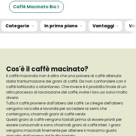
Caffè Macinato Bio
Categorie
In primo piano
Vantaggi
Va
Cos'è il caffè macinato?
Il caffè macinato non è altro che una polvere di caffè ottenuta
dalla frantumazione dei grani di caffè. Da non confondere con il
caffè liofilizzato o istantaneo. Che invece è il prodotto finale di un
altro processo di lavorazione del caffè, inolre I loro usi sono molto
diversi.
Tutto il caffè proviene dall'albero del caffè. Le ciliegie dell'albero
vengono raccolte e lavorate per accedere ai semi che
contengono, chiamati grani di caffè verde.
Questi grani di caffè vengono tostati prima di essere pronti per
essere consumati e sono chiamati grani di caffè interi. I grani
vengono macinati finemente per ottenere il massimo gusto
derivato dall’aroma del frutto tostato.