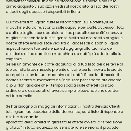
newsletter riceverai un codice promozionale speciale per il tuo
primo acquisto.visualizzae vedi sul nostro sito la lista dei nostri
articoli degli accessori disponibili in Italia
Qui troverai tutti i giorni tutte le informazioni sulle offerte ,sulle
macchine da caffè, sconto sulle capsule per caffè, accessori, foto
e dati dettagliati per acquistare il tuo prodotto per caffè al prezzo
migliore e secondo le tue esigenze. Visita sul nostro sito, sfoglia le
nostre offerte evisualizzae vedi tra gli accessori disponibili quali
rispecchiano le tue preferenze, ed aggiungi alla tua lista dei
desideri e al tuo carrello la macchina da caffè più adatta alle tue
esigenze.
Se sei un amante del caffè, aggiungi alla tua lista dei desiteri e al
tuo carrello le tue miscele preferite di caffè per la moka o le cialde
compatibili con la tua macchina del caffè. Ricorda di inserire il
codice sconto al momento dell'acquisto per risparmiare ancora
di più. Non lasciare che il tempo scada sulle offerte! Fai il tuo
ordine ora e assicurati di avere sempre le bevande che desideri
nel tuo carrello.
Se hai bisogno di maggiori informazioni, il nostro Servizio Clienti
tutti i giorni ad eccezione della domenica, sarà lieto di rispondere
alle tue domande.
Approfitta della offerta migliore tra le offerte ovvero la “spedizione
gratuita” in tutta sicurezza su sensaterra e seleziona il prodotto