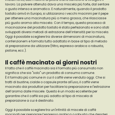
lavoro. La polvere ottenuta dava una miscela più forte, dal sentore
o gusto intenso e aromatico. E naturalmente, quando il prodotto
tostato arrivò in Europa, si utilizzarono i vecchi macinini per il pepe
per ottenere una macinatura più o meno grossa, che rilasciasse
più gusto aroma alla miscela. Con il tempo, questo processo di
macinazione del prodotto tostato è stato perfezionato e sono stati
sviluppati diversi metodi di estrazione dell’intensità per la miscela.
Oggi è possibile scegliere tra diverse dimensioni di macinatura,
confenzionem e formato tutto adattato in base al tipo di metodo
di preparazione da utilizzare (filtro, espresso arabica o robusta,
pistone, ecc.).
Il caffè macinato ai giorni nostri
Il fatto che il caffè macinato sia il formato più consumato non
significa che sia "solo" un prodotto di consumo comune.
È il formato più comune in cui il caffè viene venduto oggi. Che si
tratti di bustine, cialde o capsule pronte all'uso, il caffè viene
macinato dai produttori per facilitare la preparazione e l'estrazione
dell’aroma dalle miscele. Questo è un modo eccellente per
garantire che il caffè sia più adatto al tipo di miscela di
preparazione a cui è destinato.
Oggi è possibile scegliere tra un'infinità di miscele di caffè
macinati per preparare l’espresso arabica o robusta che desideri