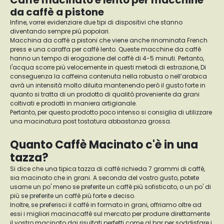
Caffè macinato e lento per macchine
da caffè a pistone
Infine, vorrei evidenziare due tipi di dispositivi che stanno
diventando sempre più popolari.
Macchina da caffè a pistoni che viene anche rinominata French
press e una caraffa per caffè lento. Queste macchine da caffè
hanno un tempo di erogazione del caffè di 4-5 minuti. Pertanto,
l'acqua scorre più velocemente in questi metodi di estrazione, Di
conseguenza la caffeina contenuta nella robusta o nell’arabica
avrà un intensità molto diluita mantenendo però il gusto forte in
quanto si tratta di un prodotto di qualitò proveniente da grani
coltivati e prodotti in maniera artigianale.
Pertanto, per questo prodotto poco intenso si consiglia di utilizzare
una macinatura post tostatura abbastanza grossa.
Quanto Caffè Macinato c'è in una
tazza?
Si dice che una tipica tazza di caffè richieda 7 grammi di caffè,
sia macinato che in grani. A seconda del vostro gusto, potete
usarne un po' meno se preferite un caffè più sofisticato, o un po' di
più se preferite un caffè più forte e deciso.
Inoltre, se preferisci il caffè in formato in grani, offriamo oltre ad
essi i migliori macinacaffè sul mercato per produrre direttamente
il vostro macinato dai risultati perfetti come al bar per soddisfare i