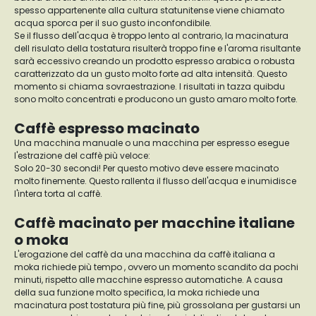
spesso appartenente alla cultura statunitense viene chiamato
acqua sporca per il suo gusto inconfondibile.
Se il flusso dell'acqua è troppo lento al contrario, la macinatura
dell risulato della tostatura risulterà troppo fine e l'aroma risultante
sarà eccessivo creando un prodotto espresso arabica o robusta
caratterizzato da un gusto molto forte ad alta intensità. Questo
momento si chiama sovraestrazione. I risultati in tazza quibdu
sono molto concentrati e producono un gusto amaro molto forte.
Caffè espresso macinato
Una macchina manuale o una macchina per espresso esegue
l'estrazione del caffè più veloce:
Solo 20-30 secondi! Per questo motivo deve essere macinato
molto finemente. Questo rallenta il flusso dell'acqua e inumidisce
l'intera torta al caffè.
Caffè macinato per macchine italiane
o moka
L'erogazione del caffè da una macchina da caffè italiana a
moka richiede più tempo , ovvero un momento scandito da pochi
minuti, rispetto alle macchine espresso automatiche. A causa
della sua funzione molto specifica, la moka richiede una
macinatura post tostatura più fine, più grossolana per gustarsi un