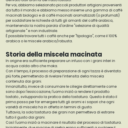
Per voi, abbiamo selezionato piccoli produttori artigiani provenienti
da tutto il mondo e abbiamo messo insieme una gamma di caffè
macinati biologici e di caffè macinati aromatizzati (o profumati)
per soddisfare le richieste di tutti gli amanti del caffè arabica,
mantenendo la nostra parola d'ordine "selezione di qualità
artigianale " e non industriale.
È possibile trovare tutti i caffè anche per "tipologia", come il 100%
arabica o le miscele arabica/robusta.
Storia della miscela macinata
In origine era sufficiente preparare un infuso con i grani interi in
acqua calda altro che moka.
Con il tempo, il processo di preparazione di ogni tazza è diventato
più forte, permettendo di rivelare l’intensita della miscela
contenuta dai grani.
Innanzitutto, invece di consumare le ciliegie direttamente come
sono dopo l'essiccazione, l'uomo iniziò a rendere il prodotto
tostato , sviluppando la pratica della tostatura. Questo è stato il
primo passo per far emergere tutti gli aromi e i sapori che ogni
varietà di miscela ha in offerta in termini di gusto.
Tuttavia, la sola tostatura dei grani non permetteva di estrarre
tutto il gusto dai grani.
Così l'uomo iniziò a macinare il risultato del processo di tostatura.
Inizialmente, due macine di pietra erano sufficienti a svolgere il