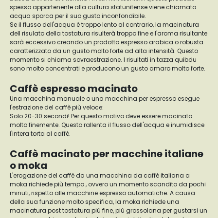
spesso appartenente alla cultura statunitense viene chiamato
acqua sporca per il suo gusto inconfondibile.
Se il flusso dell'acqua è troppo lento al contrario, la macinatura
dell risulato della tostatura risulterà troppo fine e l'aroma risultante
sarà eccessivo creando un prodotto espresso arabica o robusta
caratterizzato da un gusto molto forte ad alta intensità. Questo
momento si chiama sovraestrazione. I risultati in tazza quibdu
sono molto concentrati e producono un gusto amaro molto forte.
Caffè espresso macinato
Una macchina manuale o una macchina per espresso esegue
l'estrazione del caffè più veloce:
Solo 20-30 secondi! Per questo motivo deve essere macinato
molto finemente. Questo rallenta il flusso dell'acqua e inumidisce
l'intera torta al caffè.
Caffè macinato per macchine italiane
o moka
L'erogazione del caffè da una macchina da caffè italiana a
moka richiede più tempo , ovvero un momento scandito da pochi
minuti, rispetto alle macchine espresso automatiche. A causa
della sua funzione molto specifica, la moka richiede una
macinatura post tostatura più fine, più grossolana per gustarsi un