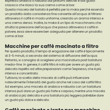
espresso arabica o robusta dai profumi delicati e dal gusto
classico che rilasci la sua crema come al bar.
Questa miscela del tostato è perfetta per la moka perché essendo
un prodotto dalla consistenza fine consente all'acqua di filtrarsi
attraverso il caffè in modo uniforme, creando un aroma intenso e
una crema densa. Inoltre, la moka è un tipo di macchinario che
sfrutta la pressione dell'acqua che passa attraverso il caffè in
polvere, essa deve essere ben adeguata per ottenere un prodotto
come al bar.
Macchine per caffè macinato a filtro
Per questo prodotto, Il tempo di erogazione del caffè è tipicamente
di 3-5 minuti, a seconda del sistema di diffusione dell'acqua.
Pertanto, si consiglia di scegliere una macinatura post tostatura
medio-fine. In genere, il caffè filtro è noto per avere un gusto più
delicato rispetto ad altre preparazioni come l'espresso, che è più
intenso e concentrato.
Tuttavia, la scelta della miscela di caffè può influenzare
notevolmente l'intensità del gusto anche nel caso del caffè filtro.
Ad esempio, una miscela di arabica e robusta con un tostatura
intensa può dare un gusto più forte e corposo, mentre una miscela
di arabica più delicata e una tostatura più leggera potrebbe dare
un gusto più dolce e delicato.