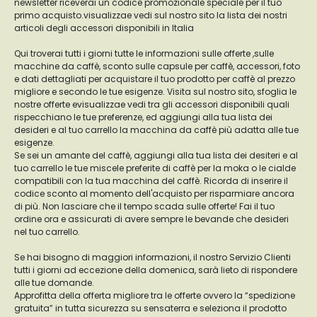
newsletter riceverai un codice promozionale speciale per il tuo
primo acquisto.visualizzae vedi sul nostro sito la lista dei nostri
articoli degli accessori disponibili in Italia
Qui troverai tutti i giorni tutte le informazioni sulle offerte ,sulle
macchine da caffè, sconto sulle capsule per caffè, accessori, foto
e dati dettagliati per acquistare il tuo prodotto per caffè al prezzo
migliore e secondo le tue esigenze. Visita sul nostro sito, sfoglia le
nostre offerte evisualizzae vedi tra gli accessori disponibili quali
rispecchiano le tue preferenze, ed aggiungi alla tua lista dei
desideri e al tuo carrello la macchina da caffè più adatta alle tue
esigenze.
Se sei un amante del caffè, aggiungi alla tua lista dei desiteri e al
tuo carrello le tue miscele preferite di caffè per la moka o le cialde
compatibili con la tua macchina del caffè. Ricorda di inserire il
codice sconto al momento dell'acquisto per risparmiare ancora
di più. Non lasciare che il tempo scada sulle offerte! Fai il tuo
ordine ora e assicurati di avere sempre le bevande che desideri
nel tuo carrello.
Se hai bisogno di maggiori informazioni, il nostro Servizio Clienti
tutti i giorni ad eccezione della domenica, sarà lieto di rispondere
alle tue domande.
Approfitta della offerta migliore tra le offerte ovvero la “spedizione
gratuita” in tutta sicurezza su sensaterra e seleziona il prodotto