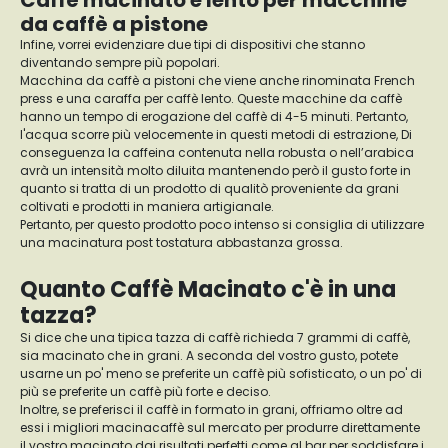
Caffè macinato e lento per macchine
da caffè a pistone
Infine, vorrei evidenziare due tipi di dispositivi che stanno
diventando sempre più popolari.
Macchina da caffè a pistoni che viene anche rinominata French
press e una caraffa per caffè lento. Queste macchine da caffè
hanno un tempo di erogazione del caffè di 4-5 minuti. Pertanto,
l'acqua scorre più velocemente in questi metodi di estrazione, Di
conseguenza la caffeina contenuta nella robusta o nell’arabica
avrà un intensità molto diluita mantenendo però il gusto forte in
quanto si tratta di un prodotto di qualitò proveniente da grani
coltivati e prodotti in maniera artigianale.
Pertanto, per questo prodotto poco intenso si consiglia di utilizzare
una macinatura post tostatura abbastanza grossa.
Quanto Caffè Macinato c'è in una
tazza?
Si dice che una tipica tazza di caffè richieda 7 grammi di caffè,
sia macinato che in grani. A seconda del vostro gusto, potete
usarne un po' meno se preferite un caffè più sofisticato, o un po' di
più se preferite un caffè più forte e deciso.
Inoltre, se preferisci il caffè in formato in grani, offriamo oltre ad
essi i migliori macinacaffè sul mercato per produrre direttamente
il vostro macinato dai risultati perfetti come al bar per soddisfare i