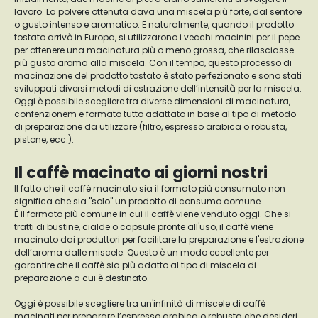
lavoro. La polvere ottenuta dava una miscela più forte, dal sentore
o gusto intenso e aromatico. E naturalmente, quando il prodotto
tostato arrivò in Europa, si utilizzarono i vecchi macinini per il pepe
per ottenere una macinatura più o meno grossa, che rilasciasse
più gusto aroma alla miscela. Con il tempo, questo processo di
macinazione del prodotto tostato è stato perfezionato e sono stati
sviluppati diversi metodi di estrazione dell’intensità per la miscela.
Oggi è possibile scegliere tra diverse dimensioni di macinatura,
confenzionem e formato tutto adattato in base al tipo di metodo
di preparazione da utilizzare (filtro, espresso arabica o robusta,
pistone, ecc.).
Il caffè macinato ai giorni nostri
Il fatto che il caffè macinato sia il formato più consumato non
significa che sia "solo" un prodotto di consumo comune.
È il formato più comune in cui il caffè viene venduto oggi. Che si
tratti di bustine, cialde o capsule pronte all'uso, il caffè viene
macinato dai produttori per facilitare la preparazione e l'estrazione
dell’aroma dalle miscele. Questo è un modo eccellente per
garantire che il caffè sia più adatto al tipo di miscela di
preparazione a cui è destinato.
Oggi è possibile scegliere tra un'infinità di miscele di caffè
macinati per preparare l’espresso arabica o robusta che desideri