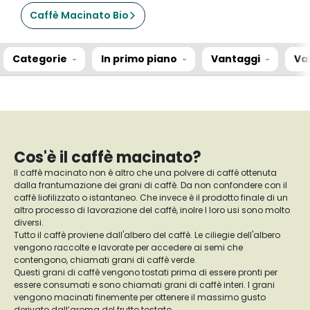
Caffè Macinato Bio
Categorie
In primo piano
Vantaggi
Va
Cos'è il caffè macinato?
Il caffè macinato non è altro che una polvere di caffè ottenuta
dalla frantumazione dei grani di caffè. Da non confondere con il
caffè liofilizzato o istantaneo. Che invece è il prodotto finale di un
altro processo di lavorazione del caffè, inolre I loro usi sono molto
diversi.
Tutto il caffè proviene dall'albero del caffè. Le ciliegie dell'albero
vengono raccolte e lavorate per accedere ai semi che
contengono, chiamati grani di caffè verde.
Questi grani di caffè vengono tostati prima di essere pronti per
essere consumati e sono chiamati grani di caffè interi. I grani
vengono macinati finemente per ottenere il massimo gusto
derivato dall’aroma del frutto tostato.