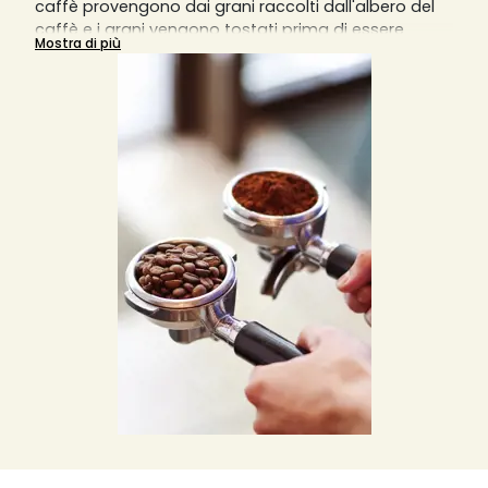
caffè provengono dai grani raccolti dall'albero del
caffè e i grani vengono tostati prima di essere
Mostra di più
macinati in particelle sottili per estrarre il massimo
dell'aroma. È possibile trovare diversi tipi di caffè
macinato, come biologico o aromatizzato, e ogni
tipologia di tazza o caffè che si rispetti richiede una
diversa macinatura del caffè.
Una macinatura grossa darà un risultato in tazza
diluito, mentre una macinatura fine darà un risultato
sovraccarico di aromi. La macchina da caffè
manuale richiede una macinatura molto fine,
mentre la macchina da caffè italiana
sovradeonominata Moka richiede una macinatura
più grossolana e meno fine. Le macchine da caffè a
filtro invece richiedono una macinatura medio-fine
e le macchine da caffè a pistone o slow coffee
richiedono invece una macinatura piuttosto grossa.
Solitamente, per una tazzina di caffè, si usano 7
grammi di caffè macinato o in grani, ma si può
variare la quantità in base ai propri gusti.