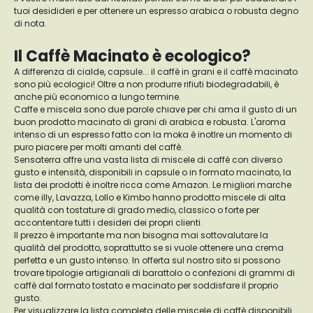
tuoi desidideri e per ottenere un espresso arabica o robusta degno
di nota.
Il Caffè Macinato è ecologico?
A differenza di cialde, capsule... il caffè in grani e il caffè macinato
sono più ecologici! Oltre a non produrre rifiuti biodegradabili, è
anche più economico a lungo termine.
Caffe e miscela sono due parole chiave per chi ama il gusto di un
buon prodotto macinato di grani di arabica e robusta. L'aroma
intenso di un espresso fatto con la moka è inotlre un momento di
puro piacere per molti amanti del caffè.
Sensaterra offre una vasta lista di miscele di caffè con diverso
gusto e intensità, disponibili in capsule o in formato macinato, la
lista dei prodotti è inoltre ricca come Amazon. Le migliori marche
come illy, Lavazza, Lollo e Kimbo hanno prodotto miscele di alta
qualità con tostature di grado medio, classico o forte per
accontentare tutti i desideri dei propri clienti.
Il prezzo è importante ma non bisogna mai sottovalutare la
qualità del prodotto, soprattutto se si vuole ottenere una crema
perfetta e un gusto intenso. In offerta sul nostro sito si possono
trovare tipologie artigianali di barattolo o confezioni di grammi di
caffè dal formato tostato e macinato per soddisfare il proprio
gusto.
Per visualizzare la lista completa delle miscele di caffè disponibili