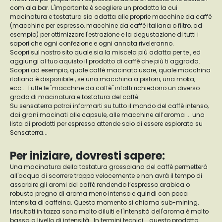
com ala bar. L'importante è scegliere un prodotto la cui
macinatura e tostatura sia adatta alle proprie macchine da caffè
(macchine per espresso, macchine da caffè italiana o filtro, ad
esempio) per ottimizzare l'estrazione e la degustazione di tutti i
sapori che ogni confezione e ogni annata riveleranno.
Scopri sul nostro sito quale sia la miscela più adatta per te , ed
aggiungi al tuo aquisto il prodotto di caffè che più ti aggrada.
Scopri ad esempio, quale caffè macinato usare, quale macchina
italiana è disponibile , se una macchina a pistoni, una moka,
ecc... Tutte le "macchine da caffè" infatti richiedono un diverso
grado di macinatura e tostatura del caffè.
Su sensaterra potrai informarti su tutto il mondo del caffè intenso,
dai grani macinati alle capsule, alle macchine all’aroma ... una
lista di prodotti per espresso attende solo di essere esplorata su
Sensaterra...
Per iniziare, dovresti sapere:
Una macinatura della tostatura grossolana del caffè permetterà
all'acqua di scorrere troppo velocemente e non avrà il tempo di
assorbire gli aromi del caffè rendendo l’espresso arabica o
robusta pregno di aroma meno intenso e quindi con poca
intensita di caffeina. Questo momento si chiama sub-mining.
I risultati in tazza sono molto diluiti e l'intensità dell'aroma è molto
bassa a livello di intensità . In termini tecnici... questo prodotto