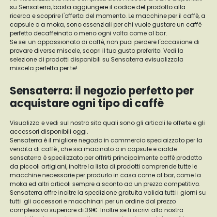
su Sensaterra, basta aggiungere il codice del prodotto alla
ricerca e scoprire l'offerta del momento. Le macchine per il caffè, a
capsule o a moka, sono essenziali per chi vuole gustare un caffè
perfetto decaffeinato o meno ogni volta come al bar.
Se sei un appassionato di caffè, non puoi perdere l'occasione di
provare diverse miscele, scopri il tuo gusto preferito. Vedi la
selezione di prodotti disponibili su Sensaterra evisualizzala
miscela perfetta per te!
Sensaterra: il negozio perfetto per
acquistare ogni tipo di caffè
Visualizza e vedi sul nostro sito quali sono gli articoli le offerte e gli
accessori disponibili oggi.
Sensaterra è il migliore negozio in commercio speciaizzato per la
vendita di caffè , che sia macinato o in capsule e cialde
sensaterra è specilizzato per offrirti principalmente caffè prodotto
da piccoli artigiani, inoltre la lista di prodotti comprende tutte le
macchine necessarie per produrlo in casa come al bar, come la
moka ed altri articoli sempre a sconto ad un prezzo competitivo.
Sensaterra offre inoltre la spedizione gratuita valida tutti i giorni su
tutti gli accessori e macchinari per un ordine dal prezzo
complessivo superiore di 39€. Inoltre se ti iscrivi alla nostra