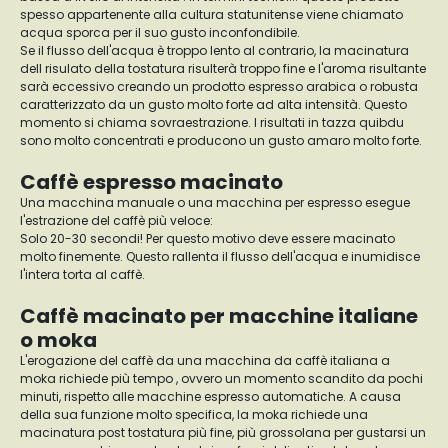
spesso appartenente alla cultura statunitense viene chiamato
acqua sporca per il suo gusto inconfondibile.
Se il flusso dell'acqua è troppo lento al contrario, la macinatura
dell risulato della tostatura risulterà troppo fine e l'aroma risultante
sarà eccessivo creando un prodotto espresso arabica o robusta
caratterizzato da un gusto molto forte ad alta intensità. Questo
momento si chiama sovraestrazione. I risultati in tazza quibdu
sono molto concentrati e producono un gusto amaro molto forte.
Caffè espresso macinato
Una macchina manuale o una macchina per espresso esegue
l'estrazione del caffè più veloce:
Solo 20-30 secondi! Per questo motivo deve essere macinato
molto finemente. Questo rallenta il flusso dell'acqua e inumidisce
l'intera torta al caffè.
Caffè macinato per macchine italiane
o moka
L'erogazione del caffè da una macchina da caffè italiana a
moka richiede più tempo , ovvero un momento scandito da pochi
minuti, rispetto alle macchine espresso automatiche. A causa
della sua funzione molto specifica, la moka richiede una
macinatura post tostatura più fine, più grossolana per gustarsi un