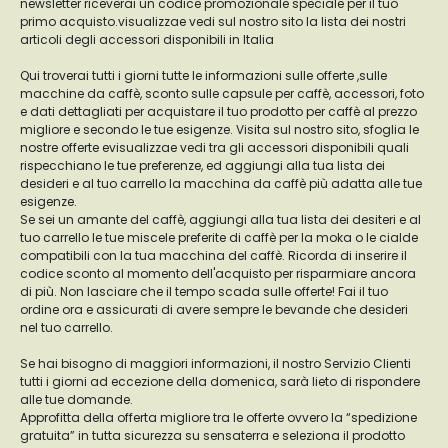
newsletter riceverai un codice promozionale speciale per il tuo
primo acquisto.visualizzae vedi sul nostro sito la lista dei nostri
articoli degli accessori disponibili in Italia
Qui troverai tutti i giorni tutte le informazioni sulle offerte ,sulle
macchine da caffè, sconto sulle capsule per caffè, accessori, foto
e dati dettagliati per acquistare il tuo prodotto per caffè al prezzo
migliore e secondo le tue esigenze. Visita sul nostro sito, sfoglia le
nostre offerte evisualizzae vedi tra gli accessori disponibili quali
rispecchiano le tue preferenze, ed aggiungi alla tua lista dei
desideri e al tuo carrello la macchina da caffè più adatta alle tue
esigenze.
Se sei un amante del caffè, aggiungi alla tua lista dei desiteri e al
tuo carrello le tue miscele preferite di caffè per la moka o le cialde
compatibili con la tua macchina del caffè. Ricorda di inserire il
codice sconto al momento dell'acquisto per risparmiare ancora
di più. Non lasciare che il tempo scada sulle offerte! Fai il tuo
ordine ora e assicurati di avere sempre le bevande che desideri
nel tuo carrello.
Se hai bisogno di maggiori informazioni, il nostro Servizio Clienti
tutti i giorni ad eccezione della domenica, sarà lieto di rispondere
alle tue domande.
Approfitta della offerta migliore tra le offerte ovvero la “spedizione
gratuita” in tutta sicurezza su sensaterra e seleziona il prodotto