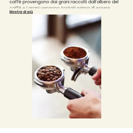
caffè provengono dai grani raccolti dall'albero del
caffè e i grani vengono tostati prima di essere
Mostra di più
macinati in particelle sottili per estrarre il massimo
dell'aroma. È possibile trovare diversi tipi di caffè
macinato, come biologico o aromatizzato, e ogni
tipologia di tazza o caffè che si rispetti richiede una
diversa macinatura del caffè.
Una macinatura grossa darà un risultato in tazza
diluito, mentre una macinatura fine darà un risultato
sovraccarico di aromi. La macchina da caffè
manuale richiede una macinatura molto fine,
mentre la macchina da caffè italiana
sovradeonominata Moka richiede una macinatura
più grossolana e meno fine. Le macchine da caffè a
filtro invece richiedono una macinatura medio-fine
e le macchine da caffè a pistone o slow coffee
richiedono invece una macinatura piuttosto grossa.
Solitamente, per una tazzina di caffè, si usano 7
grammi di caffè macinato o in grani, ma si può
variare la quantità in base ai propri gusti.