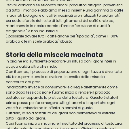
Per voi, abbiamo selezionato piccoli produttori artigiani provenienti
da tutto il mondo e abbiamo messo insieme una gamma di caffè
macinati biologici e di caffè macinati aromatizzati (o profumati)
per soddisfare le richieste di tutti gli amanti del caffè arabica,
mantenendo la nostra parola d'ordine "selezione di qualità
artigianale " e non industriale.
È possibile trovare tutti i caffè anche per "tipologia", come il 100%
arabica o le miscele arabica/robusta.
Storia della miscela macinata
In origine era sufficiente preparare un infuso con i grani interi in
acqua calda altro che moka.
Con il tempo, il processo di preparazione di ogni tazza è diventato
più forte, permettendo di rivelare l’intensita della miscela
contenuta dai grani.
Innanzitutto, invece di consumare le ciliegie direttamente come
sono dopo l'essiccazione, l'uomo iniziò a rendere il prodotto
tostato , sviluppando la pratica della tostatura. Questo è stato il
primo passo per far emergere tutti gli aromi e i sapori che ogni
varietà di miscela ha in offerta in termini di gusto.
Tuttavia, la sola tostatura dei grani non permetteva di estrarre
tutto il gusto dai grani.
Così l'uomo iniziò a macinare il risultato del processo di tostatura.
Inizialmente, due macine di pietra erano sufficienti a svolgere il