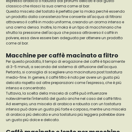
espresso arabica o robusta dai profumi delicati e dal gusto
classico che rilasci la sua crema come al bar.
Questa miscela del tostato è perfetta per la moka perché essendo
un prodotto dalla consistenza fine consente all'acqua di filtrarsi
attraverso il caffè in modo uniforme, creando un aroma intenso e
una crema densa. Inoltre, la moka è un tipo di macchinario che
sfrutta la pressione dell'acqua che passa attraverso il caffè in
polvere, essa deve essere ben adeguata per ottenere un prodotto
come al bar.
Macchine per caffè macinato a filtro
Per questo prodotto, Il tempo di erogazione del caffè è tipicamente
di 3-5 minuti, a seconda del sistema di diffusione dell'acqua.
Pertanto, si consiglia di scegliere una macinatura post tostatura
medio-fine. In genere, il caffè filtro è noto per avere un gusto più
delicato rispetto ad altre preparazioni come l'espresso, che è più
intenso e concentrato.
Tuttavia, la scelta della miscela di caffè può influenzare
notevolmente l'intensità del gusto anche nel caso del caffè filtro.
Ad esempio, una miscela di arabica e robusta con un tostatura
intensa può dare un gusto più forte e corposo, mentre una miscela
di arabica più delicata e una tostatura più leggera potrebbe dare
un gusto più dolce e delicato.