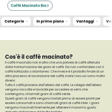
Caffè Macinato Bio
Categorie
In primo piano
Vantaggi
Va
Cos'è il caffè macinato?
Il caffè macinato non è altro che una polvere di caffè ottenuta
dalla frantumazione dei grani di caffè. Da non confondere con il
caffè liofilizzato o istantaneo. Che invece è il prodotto finale di un
altro processo di lavorazione del caffè, inolre I loro usi sono molto
diversi.
Tutto il caffè proviene dall'albero del caffè. Le ciliegie dell'albero
vengono raccolte e lavorate per accedere ai semi che
contengono, chiamati grani di caffè verde.
Questi grani di caffè vengono tostati prima di essere pronti per
essere consumati e sono chiamati grani di caffè interi. I grani
vengono macinati finemente per ottenere il massimo gusto
derivato dall’aroma del frutto tostato.