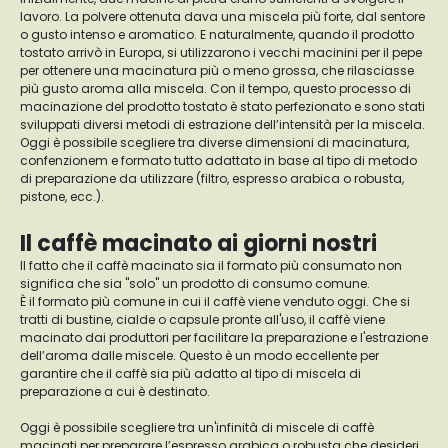
lavoro. La polvere ottenuta dava una miscela più forte, dal sentore
o gusto intenso e aromatico. E naturalmente, quando il prodotto
tostato arrivò in Europa, si utilizzarono i vecchi macinini per il pepe
per ottenere una macinatura più o meno grossa, che rilasciasse
più gusto aroma alla miscela. Con il tempo, questo processo di
macinazione del prodotto tostato è stato perfezionato e sono stati
sviluppati diversi metodi di estrazione dell’intensità per la miscela.
Oggi è possibile scegliere tra diverse dimensioni di macinatura,
confenzionem e formato tutto adattato in base al tipo di metodo
di preparazione da utilizzare (filtro, espresso arabica o robusta,
pistone, ecc.).
Il caffè macinato ai giorni nostri
Il fatto che il caffè macinato sia il formato più consumato non
significa che sia "solo" un prodotto di consumo comune.
È il formato più comune in cui il caffè viene venduto oggi. Che si
tratti di bustine, cialde o capsule pronte all'uso, il caffè viene
macinato dai produttori per facilitare la preparazione e l'estrazione
dell’aroma dalle miscele. Questo è un modo eccellente per
garantire che il caffè sia più adatto al tipo di miscela di
preparazione a cui è destinato.
Oggi è possibile scegliere tra un'infinità di miscele di caffè
macinati per preparare l’espresso arabica o robusta che desideri