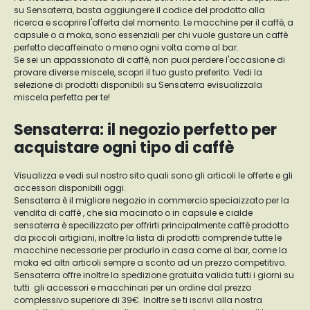
su Sensaterra, basta aggiungere il codice del prodotto alla
ricerca e scoprire l'offerta del momento. Le macchine per il caffè, a
capsule o a moka, sono essenziali per chi vuole gustare un caffè
perfetto decaffeinato o meno ogni volta come al bar.
Se sei un appassionato di caffè, non puoi perdere l'occasione di
provare diverse miscele, scopri il tuo gusto preferito. Vedi la
selezione di prodotti disponibili su Sensaterra evisualizzala
miscela perfetta per te!
Sensaterra: il negozio perfetto per
acquistare ogni tipo di caffè
Visualizza e vedi sul nostro sito quali sono gli articoli le offerte e gli
accessori disponibili oggi.
Sensaterra è il migliore negozio in commercio speciaizzato per la
vendita di caffè , che sia macinato o in capsule e cialde
sensaterra è specilizzato per offrirti principalmente caffè prodotto
da piccoli artigiani, inoltre la lista di prodotti comprende tutte le
macchine necessarie per produrlo in casa come al bar, come la
moka ed altri articoli sempre a sconto ad un prezzo competitivo.
Sensaterra offre inoltre la spedizione gratuita valida tutti i giorni su
tutti gli accessori e macchinari per un ordine dal prezzo
complessivo superiore di 39€. Inoltre se ti iscrivi alla nostra