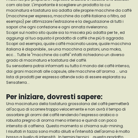
com ala bar. L'importante è scegliere un prodotto la cui
macinatura e tostatura sia adatta alle proprie macchine da caffè
(macchine per espresso, macchine da caffè italiana o filtro, ad
esempio) per ottimizzare l'estrazione e la degustazione di tutti i
sapori che ogni confezione e ogni annata riveleranno.
Scopri sul nostro sito quale sia la miscela più adatta per te , ed
aggiungi al tuo aquisto il prodotto di caffè che più ti aggrada.
Scopri ad esempio, quale caffè macinato usare, quale macchina
italiana è disponibile , se una macchina a pistoni, una moka,
ecc... Tutte le "macchine da caffè" infatti richiedono un diverso
grado di macinatura e tostatura del caffè.
Su sensaterra potrai informarti su tutto il mondo del caffè intenso,
dai grani macinati alle capsule, alle macchine all’aroma ... una
lista di prodotti per espresso attende solo di essere esplorata su
Sensaterra...
Per iniziare, dovresti sapere:
Una macinatura della tostatura grossolana del caffè permetterà
all'acqua di scorrere troppo velocemente e non avrà il tempo di
assorbire gli aromi del caffè rendendo l’espresso arabica o
robusta pregno di aroma meno intenso e quindi con poca
intensita di caffeina. Questo momento si chiama sub-mining.
I risultati in tazza sono molto diluiti e l'intensità dell'aroma è molto
bassa a livello di intensità . In termini tecnici... questo prodotto