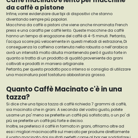
Caffè macinato e lento per macchine
da caffè a pistone
Infine, vorrei evidenziare due tipi di dispositivi che stanno
diventando sempre più popolari.
Macchina da caffè a pistoni che viene anche rinominata French
press e una caraffa per caffè lento. Queste macchine da caffè
hanno un tempo di erogazione del caffè di 4-5 minuti. Pertanto,
l'acqua scorre più velocemente in questi metodi di estrazione, Di
conseguenza la caffeina contenuta nella robusta o nell’arabica
avrà un intensità molto diluita mantenendo però il gusto forte in
quanto si tratta di un prodotto di qualitò proveniente da grani
coltivati e prodotti in maniera artigianale.
Pertanto, per questo prodotto poco intenso si consiglia di utilizzare
una macinatura post tostatura abbastanza grossa.
Quanto Caffè Macinato c'è in una
tazza?
Si dice che una tipica tazza di caffè richieda 7 grammi di caffè,
sia macinato che in grani. A seconda del vostro gusto, potete
usarne un po' meno se preferite un caffè più sofisticato, o un po' di
più se preferite un caffè più forte e deciso.
Inoltre, se preferisci il caffè in formato in grani, offriamo oltre ad
essi i migliori macinacaffè sul mercato per produrre direttamente
il vostro macinato dai risultati perfetti come al bar per soddisfare i