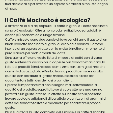
tuoi desidideri e per ottenere un espresso arabica o robusta degno
di nota.
Il Caffè Macinato è ecologico?
A differenza di cialde, capsule... il caffè in grani e il caffè macinato
sono più ecologici! Oltre a non produrre rifiuti biodegradabili, è
anche più economico a lungo termine.
Caffe e miscela sono due parole chiave per chi ama il gusto di un
buon prodotto macinato di grani di arabica e robusta. L'aroma
intenso di un espresso fatto con la moka è inotlre un momento di
puro piacere per molti amanti del caffè.
Sensaterra offre una vasta lista di miscele di caffè con diverso
gusto e intensità, disponibili in capsule o in formato macinato, la
lista dei prodotti è inoltre ricca come Amazon. Le migliori marche
come illy, Lavazza, Lollo e Kimbo hanno prodotto miscele di alta
qualità con tostature di grado medio, classico o forte per
accontentare tutti i desideri dei propri clienti.
Il prezzo è importante ma non bisogna mai sottovalutare la
qualità del prodotto, soprattutto se si vuole ottenere una crema
perfetta e un gusto intenso. In offerta sul nostro sito si possono
trovare tipologie artigianali di barattolo o confezioni di grammi di
caffè dal formato tostato e macinato per soddisfare il proprio
gusto.
Per visualizzare la lista completa delle miscele di caffè disponibili