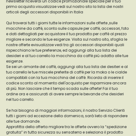
newsletter riceverai un codice promozionale speciale per il tuo
primo acquisto.visualizzae vedi sul nostro sito la lista dei nostri
articoli degli accessori disponibili in Italia
Qui troverai tutti i giorni tutte le informazioni sulle offerte ,sulle
macchine da caffè, sconto sulle capsule per caffè, accessori, foto
e dati dettagliati per acquistare il tuo prodotto per caffè al prezzo
migliore e secondo le tue esigenze. Visita sul nostro sito, sfoglia le
nostre offerte evisualizzae vedi tra gli accessori disponibili quali
rispecchiano le tue preferenze, ed aggiungi alla tua lista dei
desideri e al tuo carrello la macchina da caffè più adatta alle tue
esigenze.
Se sei un amante del caffè, aggiungi alla tua lista dei desiteri e al
tuo carrello le tue miscele preferite di caffè per la moka o le cialde
compatibili con la tua macchina del caffè. Ricorda di inserire il
codice sconto al momento dell'acquisto per risparmiare ancora
di più. Non lasciare che il tempo scada sulle offerte! Fai il tuo
ordine ora e assicurati di avere sempre le bevande che desideri
nel tuo carrello.
Se hai bisogno di maggiori informazioni, il nostro Servizio Clienti
tutti i giorni ad eccezione della domenica, sarà lieto di rispondere
alle tue domande.
Approfitta della offerta migliore tra le offerte ovvero la “spedizione
gratuita” in tutta sicurezza su sensaterra e seleziona il prodotto