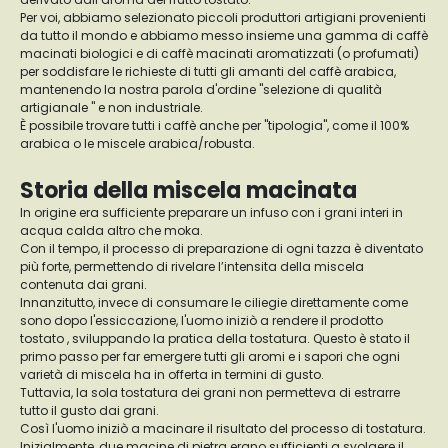
Per voi, abbiamo selezionato piccoli produttori artigiani provenienti
da tutto il mondo e abbiamo messo insieme una gamma di caffè
macinati biologici e di caffè macinati aromatizzati (o profumati)
per soddisfare le richieste di tutti gli amanti del caffè arabica,
mantenendo la nostra parola d'ordine "selezione di qualità
artigianale " e non industriale.
È possibile trovare tutti i caffè anche per "tipologia", come il 100%
arabica o le miscele arabica/robusta.
Storia della miscela macinata
In origine era sufficiente preparare un infuso con i grani interi in
acqua calda altro che moka.
Con il tempo, il processo di preparazione di ogni tazza è diventato
più forte, permettendo di rivelare l’intensita della miscela
contenuta dai grani.
Innanzitutto, invece di consumare le ciliegie direttamente come
sono dopo l'essiccazione, l'uomo iniziò a rendere il prodotto
tostato , sviluppando la pratica della tostatura. Questo è stato il
primo passo per far emergere tutti gli aromi e i sapori che ogni
varietà di miscela ha in offerta in termini di gusto.
Tuttavia, la sola tostatura dei grani non permetteva di estrarre
tutto il gusto dai grani.
Così l'uomo iniziò a macinare il risultato del processo di tostatura.
Inizialmente, due macine di pietra erano sufficienti a svolgere il