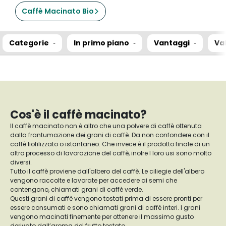
Caffè Macinato Bio
Categorie
In primo piano
Vantaggi
Va
Cos'è il caffè macinato?
Il caffè macinato non è altro che una polvere di caffè ottenuta
dalla frantumazione dei grani di caffè. Da non confondere con il
caffè liofilizzato o istantaneo. Che invece è il prodotto finale di un
altro processo di lavorazione del caffè, inolre I loro usi sono molto
diversi.
Tutto il caffè proviene dall'albero del caffè. Le ciliegie dell'albero
vengono raccolte e lavorate per accedere ai semi che
contengono, chiamati grani di caffè verde.
Questi grani di caffè vengono tostati prima di essere pronti per
essere consumati e sono chiamati grani di caffè interi. I grani
vengono macinati finemente per ottenere il massimo gusto
derivato dall’aroma del frutto tostato.