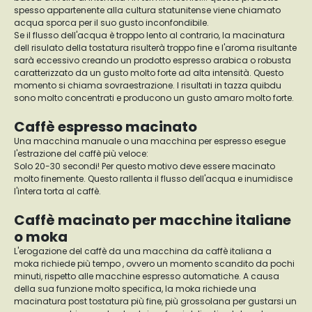
spesso appartenente alla cultura statunitense viene chiamato
acqua sporca per il suo gusto inconfondibile.
Se il flusso dell'acqua è troppo lento al contrario, la macinatura
dell risulato della tostatura risulterà troppo fine e l'aroma risultante
sarà eccessivo creando un prodotto espresso arabica o robusta
caratterizzato da un gusto molto forte ad alta intensità. Questo
momento si chiama sovraestrazione. I risultati in tazza quibdu
sono molto concentrati e producono un gusto amaro molto forte.
Caffè espresso macinato
Una macchina manuale o una macchina per espresso esegue
l'estrazione del caffè più veloce:
Solo 20-30 secondi! Per questo motivo deve essere macinato
molto finemente. Questo rallenta il flusso dell'acqua e inumidisce
l'intera torta al caffè.
Caffè macinato per macchine italiane
o moka
L'erogazione del caffè da una macchina da caffè italiana a
moka richiede più tempo , ovvero un momento scandito da pochi
minuti, rispetto alle macchine espresso automatiche. A causa
della sua funzione molto specifica, la moka richiede una
macinatura post tostatura più fine, più grossolana per gustarsi un