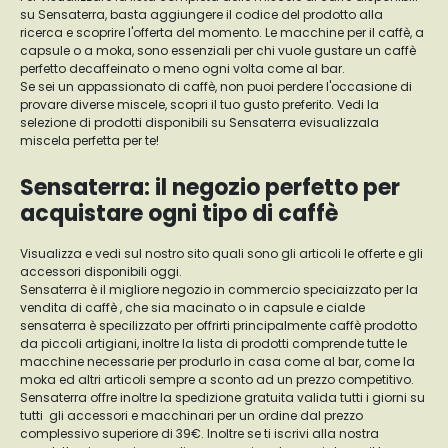
su Sensaterra, basta aggiungere il codice del prodotto alla
ricerca e scoprire l'offerta del momento. Le macchine per il caffè, a
capsule o a moka, sono essenziali per chi vuole gustare un caffè
perfetto decaffeinato o meno ogni volta come al bar.
Se sei un appassionato di caffè, non puoi perdere l'occasione di
provare diverse miscele, scopri il tuo gusto preferito. Vedi la
selezione di prodotti disponibili su Sensaterra evisualizzala
miscela perfetta per te!
Sensaterra: il negozio perfetto per
acquistare ogni tipo di caffè
Visualizza e vedi sul nostro sito quali sono gli articoli le offerte e gli
accessori disponibili oggi.
Sensaterra è il migliore negozio in commercio speciaizzato per la
vendita di caffè , che sia macinato o in capsule e cialde
sensaterra è specilizzato per offrirti principalmente caffè prodotto
da piccoli artigiani, inoltre la lista di prodotti comprende tutte le
macchine necessarie per produrlo in casa come al bar, come la
moka ed altri articoli sempre a sconto ad un prezzo competitivo.
Sensaterra offre inoltre la spedizione gratuita valida tutti i giorni su
tutti gli accessori e macchinari per un ordine dal prezzo
complessivo superiore di 39€. Inoltre se ti iscrivi alla nostra