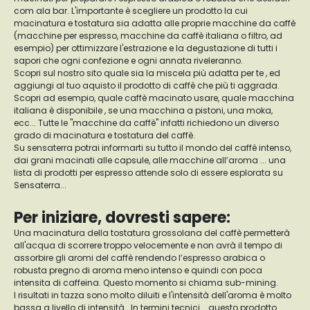
com ala bar. L'importante è scegliere un prodotto la cui
macinatura e tostatura sia adatta alle proprie macchine da caffè
(macchine per espresso, macchine da caffè italiana o filtro, ad
esempio) per ottimizzare l'estrazione e la degustazione di tutti i
sapori che ogni confezione e ogni annata riveleranno.
Scopri sul nostro sito quale sia la miscela più adatta per te , ed
aggiungi al tuo aquisto il prodotto di caffè che più ti aggrada.
Scopri ad esempio, quale caffè macinato usare, quale macchina
italiana è disponibile , se una macchina a pistoni, una moka,
ecc... Tutte le "macchine da caffè" infatti richiedono un diverso
grado di macinatura e tostatura del caffè.
Su sensaterra potrai informarti su tutto il mondo del caffè intenso,
dai grani macinati alle capsule, alle macchine all’aroma ... una
lista di prodotti per espresso attende solo di essere esplorata su
Sensaterra...
Per iniziare, dovresti sapere:
Una macinatura della tostatura grossolana del caffè permetterà
all'acqua di scorrere troppo velocemente e non avrà il tempo di
assorbire gli aromi del caffè rendendo l’espresso arabica o
robusta pregno di aroma meno intenso e quindi con poca
intensita di caffeina. Questo momento si chiama sub-mining.
I risultati in tazza sono molto diluiti e l'intensità dell'aroma è molto
bassa a livello di intensità . In termini tecnici... questo prodotto