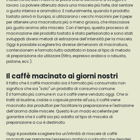
lavoro. La polvere ottenuta dava una miscela più forte, dal sentore
o gusto intenso e aromatico. E naturalmente, quando il prodotto
tostato arrivò in Europa, si utilizzarono i vecchi macinini per il pepe
per ottenere una macinatura più o meno grossa, che rilasciasse
più gusto aroma alla miscela. Con il tempo, questo processo di
macinazione del prodotto tostato è stato perfezionato e sono stati
sviluppati diversi metodi di estrazione dell’intensità per la miscela.
Oggi è possibile scegliere tra diverse dimensioni di macinatura,
confenzionem e formato tutto adattato in base al tipo di metodo
di preparazione da utilizzare (filtro, espresso arabica o robusta,
pistone, ecc.).
Il caffè macinato ai giorni nostri
Il fatto che il caffè macinato sia il formato più consumato non
significa che sia "solo" un prodotto di consumo comune.
È il formato più comune in cui il caffè viene venduto oggi. Che si
tratti di bustine, cialde o capsule pronte all'uso, il caffè viene
macinato dai produttori per facilitare la preparazione e l'estrazione
dell’aroma dalle miscele. Questo è un modo eccellente per
garantire che il caffè sia più adatto al tipo di miscela di
preparazione a cui è destinato.
Oggi è possibile scegliere tra un'infinità di miscele di caffè
macinati per preparare l’espresso arabica o robusta che desideri