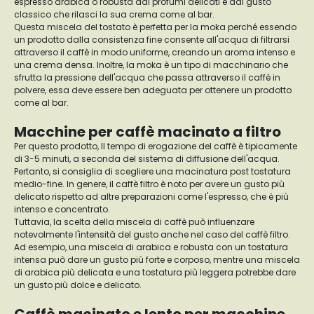
espresso arabica o robusta dai profumi delicati e dal gusto
classico che rilasci la sua crema come al bar.
Questa miscela del tostato è perfetta per la moka perché essendo
un prodotto dalla consistenza fine consente all'acqua di filtrarsi
attraverso il caffè in modo uniforme, creando un aroma intenso e
una crema densa. Inoltre, la moka è un tipo di macchinario che
sfrutta la pressione dell'acqua che passa attraverso il caffè in
polvere, essa deve essere ben adeguata per ottenere un prodotto
come al bar.
Macchine per caffè macinato a filtro
Per questo prodotto, Il tempo di erogazione del caffè è tipicamente
di 3-5 minuti, a seconda del sistema di diffusione dell'acqua.
Pertanto, si consiglia di scegliere una macinatura post tostatura
medio-fine. In genere, il caffè filtro è noto per avere un gusto più
delicato rispetto ad altre preparazioni come l'espresso, che è più
intenso e concentrato.
Tuttavia, la scelta della miscela di caffè può influenzare
notevolmente l'intensità del gusto anche nel caso del caffè filtro.
Ad esempio, una miscela di arabica e robusta con un tostatura
intensa può dare un gusto più forte e corposo, mentre una miscela
di arabica più delicata e una tostatura più leggera potrebbe dare
un gusto più dolce e delicato.