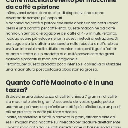
Caffè macinato e lento per macchine
da caffè a pistone
Infine, vorrei evidenziare due tipi di dispositivi che stanno
diventando sempre più popolari.
Macchina da caffè a pistoni che viene anche rinominata French
press e una caraffa per caffè lento. Queste macchine da caffè
hanno un tempo di erogazione del caffè di 4-5 minuti. Pertanto,
l'acqua scorre più velocemente in questi metodi di estrazione, Di
conseguenza la caffeina contenuta nella robusta o nell’arabica
avrà un intensità molto diluita mantenendo però il gusto forte in
quanto si tratta di un prodotto di qualitò proveniente da grani
coltivati e prodotti in maniera artigianale.
Pertanto, per questo prodotto poco intenso si consiglia di utilizzare
una macinatura post tostatura abbastanza grossa.
Quanto Caffè Macinato c'è in una
tazza?
Si dice che una tipica tazza di caffè richieda 7 grammi di caffè,
sia macinato che in grani. A seconda del vostro gusto, potete
usarne un po' meno se preferite un caffè più sofisticato, o un po' di
più se preferite un caffè più forte e deciso.
Inoltre, se preferisci il caffè in formato in grani, offriamo oltre ad
essi i migliori macinacaffè sul mercato per produrre direttamente
il vostro macinato dai risultati perfetti come al bar per soddisfare i