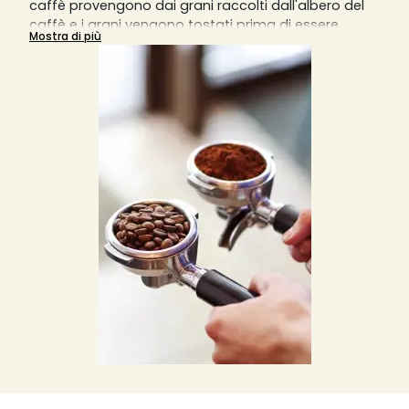
caffè provengono dai grani raccolti dall'albero del
caffè e i grani vengono tostati prima di essere
Mostra di più
macinati in particelle sottili per estrarre il massimo
dell'aroma. È possibile trovare diversi tipi di caffè
macinato, come biologico o aromatizzato, e ogni
tipologia di tazza o caffè che si rispetti richiede una
diversa macinatura del caffè.
Una macinatura grossa darà un risultato in tazza
diluito, mentre una macinatura fine darà un risultato
sovraccarico di aromi. La macchina da caffè
manuale richiede una macinatura molto fine,
mentre la macchina da caffè italiana
sovradeonominata Moka richiede una macinatura
più grossolana e meno fine. Le macchine da caffè a
filtro invece richiedono una macinatura medio-fine
e le macchine da caffè a pistone o slow coffee
richiedono invece una macinatura piuttosto grossa.
Solitamente, per una tazzina di caffè, si usano 7
grammi di caffè macinato o in grani, ma si può
variare la quantità in base ai propri gusti.