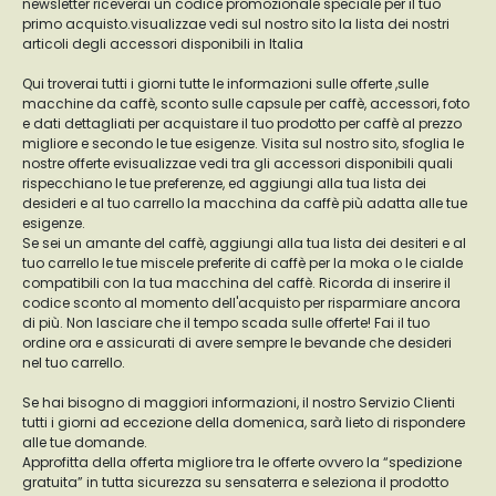
newsletter riceverai un codice promozionale speciale per il tuo
primo acquisto.visualizzae vedi sul nostro sito la lista dei nostri
articoli degli accessori disponibili in Italia
Qui troverai tutti i giorni tutte le informazioni sulle offerte ,sulle
macchine da caffè, sconto sulle capsule per caffè, accessori, foto
e dati dettagliati per acquistare il tuo prodotto per caffè al prezzo
migliore e secondo le tue esigenze. Visita sul nostro sito, sfoglia le
nostre offerte evisualizzae vedi tra gli accessori disponibili quali
rispecchiano le tue preferenze, ed aggiungi alla tua lista dei
desideri e al tuo carrello la macchina da caffè più adatta alle tue
esigenze.
Se sei un amante del caffè, aggiungi alla tua lista dei desiteri e al
tuo carrello le tue miscele preferite di caffè per la moka o le cialde
compatibili con la tua macchina del caffè. Ricorda di inserire il
codice sconto al momento dell'acquisto per risparmiare ancora
di più. Non lasciare che il tempo scada sulle offerte! Fai il tuo
ordine ora e assicurati di avere sempre le bevande che desideri
nel tuo carrello.
Se hai bisogno di maggiori informazioni, il nostro Servizio Clienti
tutti i giorni ad eccezione della domenica, sarà lieto di rispondere
alle tue domande.
Approfitta della offerta migliore tra le offerte ovvero la “spedizione
gratuita” in tutta sicurezza su sensaterra e seleziona il prodotto