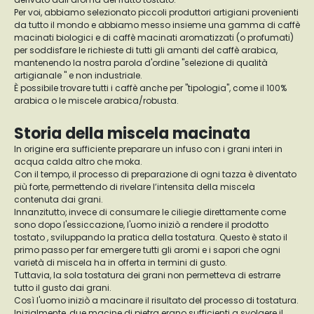
Per voi, abbiamo selezionato piccoli produttori artigiani provenienti
da tutto il mondo e abbiamo messo insieme una gamma di caffè
macinati biologici e di caffè macinati aromatizzati (o profumati)
per soddisfare le richieste di tutti gli amanti del caffè arabica,
mantenendo la nostra parola d'ordine "selezione di qualità
artigianale " e non industriale.
È possibile trovare tutti i caffè anche per "tipologia", come il 100%
arabica o le miscele arabica/robusta.
Storia della miscela macinata
In origine era sufficiente preparare un infuso con i grani interi in
acqua calda altro che moka.
Con il tempo, il processo di preparazione di ogni tazza è diventato
più forte, permettendo di rivelare l’intensita della miscela
contenuta dai grani.
Innanzitutto, invece di consumare le ciliegie direttamente come
sono dopo l'essiccazione, l'uomo iniziò a rendere il prodotto
tostato , sviluppando la pratica della tostatura. Questo è stato il
primo passo per far emergere tutti gli aromi e i sapori che ogni
varietà di miscela ha in offerta in termini di gusto.
Tuttavia, la sola tostatura dei grani non permetteva di estrarre
tutto il gusto dai grani.
Così l'uomo iniziò a macinare il risultato del processo di tostatura.
Inizialmente, due macine di pietra erano sufficienti a svolgere il