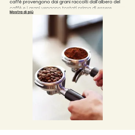
caffè provengono dai grani raccolti dall'albero del
caffè e i grani vengono tostati prima di essere
Mostra di più
macinati in particelle sottili per estrarre il massimo
dell'aroma. È possibile trovare diversi tipi di caffè
macinato, come biologico o aromatizzato, e ogni
tipologia di tazza o caffè che si rispetti richiede una
diversa macinatura del caffè.
Una macinatura grossa darà un risultato in tazza
diluito, mentre una macinatura fine darà un risultato
sovraccarico di aromi. La macchina da caffè
manuale richiede una macinatura molto fine,
mentre la macchina da caffè italiana
sovradeonominata Moka richiede una macinatura
più grossolana e meno fine. Le macchine da caffè a
filtro invece richiedono una macinatura medio-fine
e le macchine da caffè a pistone o slow coffee
richiedono invece una macinatura piuttosto grossa.
Solitamente, per una tazzina di caffè, si usano 7
grammi di caffè macinato o in grani, ma si può
variare la quantità in base ai propri gusti.