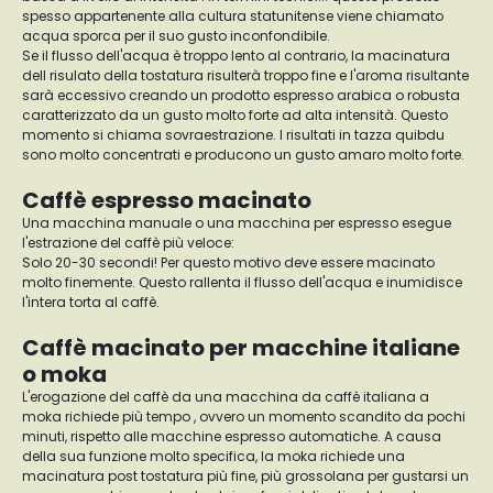
spesso appartenente alla cultura statunitense viene chiamato
acqua sporca per il suo gusto inconfondibile.
Se il flusso dell'acqua è troppo lento al contrario, la macinatura
dell risulato della tostatura risulterà troppo fine e l'aroma risultante
sarà eccessivo creando un prodotto espresso arabica o robusta
caratterizzato da un gusto molto forte ad alta intensità. Questo
momento si chiama sovraestrazione. I risultati in tazza quibdu
sono molto concentrati e producono un gusto amaro molto forte.
Caffè espresso macinato
Una macchina manuale o una macchina per espresso esegue
l'estrazione del caffè più veloce:
Solo 20-30 secondi! Per questo motivo deve essere macinato
molto finemente. Questo rallenta il flusso dell'acqua e inumidisce
l'intera torta al caffè.
Caffè macinato per macchine italiane
o moka
L'erogazione del caffè da una macchina da caffè italiana a
moka richiede più tempo , ovvero un momento scandito da pochi
minuti, rispetto alle macchine espresso automatiche. A causa
della sua funzione molto specifica, la moka richiede una
macinatura post tostatura più fine, più grossolana per gustarsi un