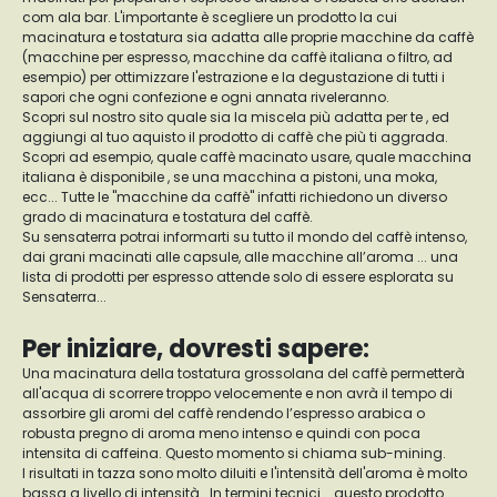
com ala bar. L'importante è scegliere un prodotto la cui
macinatura e tostatura sia adatta alle proprie macchine da caffè
(macchine per espresso, macchine da caffè italiana o filtro, ad
esempio) per ottimizzare l'estrazione e la degustazione di tutti i
sapori che ogni confezione e ogni annata riveleranno.
Scopri sul nostro sito quale sia la miscela più adatta per te , ed
aggiungi al tuo aquisto il prodotto di caffè che più ti aggrada.
Scopri ad esempio, quale caffè macinato usare, quale macchina
italiana è disponibile , se una macchina a pistoni, una moka,
ecc... Tutte le "macchine da caffè" infatti richiedono un diverso
grado di macinatura e tostatura del caffè.
Su sensaterra potrai informarti su tutto il mondo del caffè intenso,
dai grani macinati alle capsule, alle macchine all’aroma ... una
lista di prodotti per espresso attende solo di essere esplorata su
Sensaterra...
Per iniziare, dovresti sapere:
Una macinatura della tostatura grossolana del caffè permetterà
all'acqua di scorrere troppo velocemente e non avrà il tempo di
assorbire gli aromi del caffè rendendo l’espresso arabica o
robusta pregno di aroma meno intenso e quindi con poca
intensita di caffeina. Questo momento si chiama sub-mining.
I risultati in tazza sono molto diluiti e l'intensità dell'aroma è molto
bassa a livello di intensità . In termini tecnici... questo prodotto