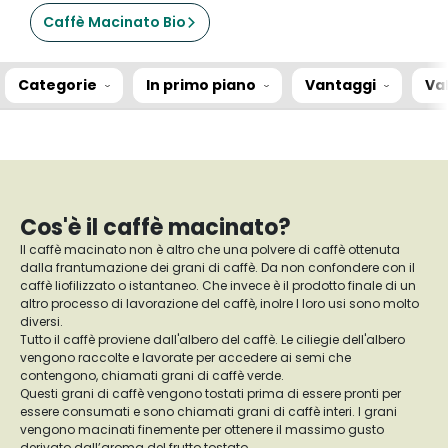
Caffè Macinato Bio
Categorie
In primo piano
Vantaggi
Va
Cos'è il caffè macinato?
Il caffè macinato non è altro che una polvere di caffè ottenuta
dalla frantumazione dei grani di caffè. Da non confondere con il
caffè liofilizzato o istantaneo. Che invece è il prodotto finale di un
altro processo di lavorazione del caffè, inolre I loro usi sono molto
diversi.
Tutto il caffè proviene dall'albero del caffè. Le ciliegie dell'albero
vengono raccolte e lavorate per accedere ai semi che
contengono, chiamati grani di caffè verde.
Questi grani di caffè vengono tostati prima di essere pronti per
essere consumati e sono chiamati grani di caffè interi. I grani
vengono macinati finemente per ottenere il massimo gusto
derivato dall’aroma del frutto tostato.