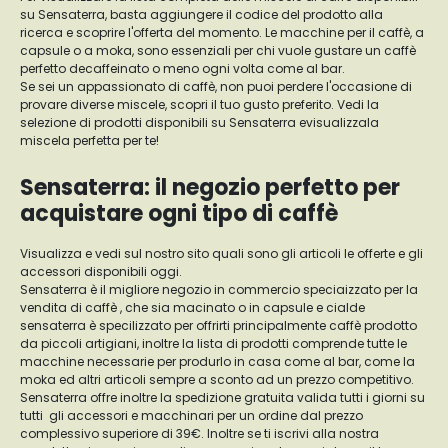
su Sensaterra, basta aggiungere il codice del prodotto alla
ricerca e scoprire l'offerta del momento. Le macchine per il caffè, a
capsule o a moka, sono essenziali per chi vuole gustare un caffè
perfetto decaffeinato o meno ogni volta come al bar.
Se sei un appassionato di caffè, non puoi perdere l'occasione di
provare diverse miscele, scopri il tuo gusto preferito. Vedi la
selezione di prodotti disponibili su Sensaterra evisualizzala
miscela perfetta per te!
Sensaterra: il negozio perfetto per
acquistare ogni tipo di caffè
Visualizza e vedi sul nostro sito quali sono gli articoli le offerte e gli
accessori disponibili oggi.
Sensaterra è il migliore negozio in commercio speciaizzato per la
vendita di caffè , che sia macinato o in capsule e cialde
sensaterra è specilizzato per offrirti principalmente caffè prodotto
da piccoli artigiani, inoltre la lista di prodotti comprende tutte le
macchine necessarie per produrlo in casa come al bar, come la
moka ed altri articoli sempre a sconto ad un prezzo competitivo.
Sensaterra offre inoltre la spedizione gratuita valida tutti i giorni su
tutti gli accessori e macchinari per un ordine dal prezzo
complessivo superiore di 39€. Inoltre se ti iscrivi alla nostra