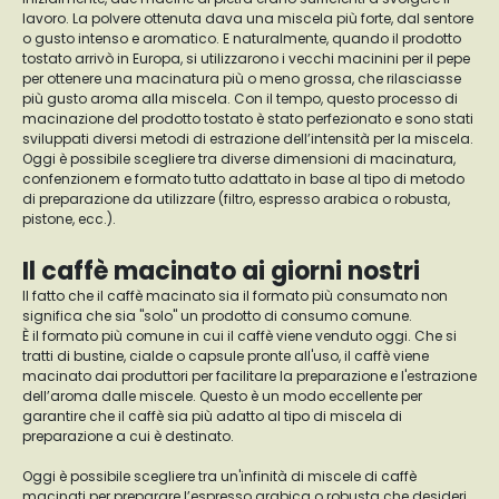
lavoro. La polvere ottenuta dava una miscela più forte, dal sentore
o gusto intenso e aromatico. E naturalmente, quando il prodotto
tostato arrivò in Europa, si utilizzarono i vecchi macinini per il pepe
per ottenere una macinatura più o meno grossa, che rilasciasse
più gusto aroma alla miscela. Con il tempo, questo processo di
macinazione del prodotto tostato è stato perfezionato e sono stati
sviluppati diversi metodi di estrazione dell’intensità per la miscela.
Oggi è possibile scegliere tra diverse dimensioni di macinatura,
confenzionem e formato tutto adattato in base al tipo di metodo
di preparazione da utilizzare (filtro, espresso arabica o robusta,
pistone, ecc.).
Il caffè macinato ai giorni nostri
Il fatto che il caffè macinato sia il formato più consumato non
significa che sia "solo" un prodotto di consumo comune.
È il formato più comune in cui il caffè viene venduto oggi. Che si
tratti di bustine, cialde o capsule pronte all'uso, il caffè viene
macinato dai produttori per facilitare la preparazione e l'estrazione
dell’aroma dalle miscele. Questo è un modo eccellente per
garantire che il caffè sia più adatto al tipo di miscela di
preparazione a cui è destinato.
Oggi è possibile scegliere tra un'infinità di miscele di caffè
macinati per preparare l’espresso arabica o robusta che desideri