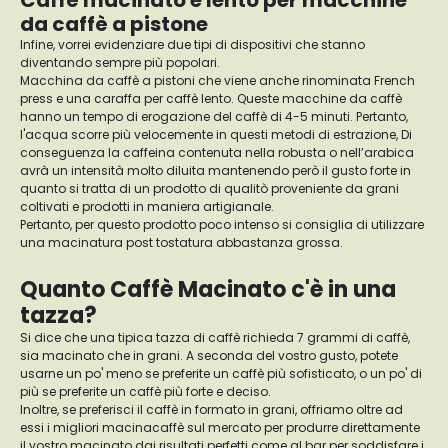
Caffè macinato e lento per macchine
da caffè a pistone
Infine, vorrei evidenziare due tipi di dispositivi che stanno
diventando sempre più popolari.
Macchina da caffè a pistoni che viene anche rinominata French
press e una caraffa per caffè lento. Queste macchine da caffè
hanno un tempo di erogazione del caffè di 4-5 minuti. Pertanto,
l'acqua scorre più velocemente in questi metodi di estrazione, Di
conseguenza la caffeina contenuta nella robusta o nell’arabica
avrà un intensità molto diluita mantenendo però il gusto forte in
quanto si tratta di un prodotto di qualitò proveniente da grani
coltivati e prodotti in maniera artigianale.
Pertanto, per questo prodotto poco intenso si consiglia di utilizzare
una macinatura post tostatura abbastanza grossa.
Quanto Caffè Macinato c'è in una
tazza?
Si dice che una tipica tazza di caffè richieda 7 grammi di caffè,
sia macinato che in grani. A seconda del vostro gusto, potete
usarne un po' meno se preferite un caffè più sofisticato, o un po' di
più se preferite un caffè più forte e deciso.
Inoltre, se preferisci il caffè in formato in grani, offriamo oltre ad
essi i migliori macinacaffè sul mercato per produrre direttamente
il vostro macinato dai risultati perfetti come al bar per soddisfare i