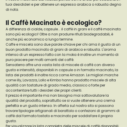
tuoi desidideri e per ottenere un espresso arabica o robusta degno
di nota.
Il Caffè Macinato è ecologico?
A differenza di cialde, capsule... il caffè in grani e il caffè macinato
sono più ecologici! Oltre a non produrre rifiuti biodegradabili, è
anche più economico a lungo termine.
Caffe e miscela sono due parole chiave per chi ama il gusto di un
buon prodotto macinato di grani di arabica e robusta. L'aroma
intenso di un espresso fatto con la moka è inotlre un momento di
puro piacere per molti amanti del caffè.
Sensaterra offre una vasta lista di miscele di caffè con diverso
gusto e intensità, disponibili in capsule o in formato macinato, la
lista dei prodotti è inoltre ricca come Amazon. Le migliori marche
come illy, Lavazza, Lollo e Kimbo hanno prodotto miscele di alta
qualità con tostature di grado medio, classico o forte per
accontentare tutti i desideri dei propri clienti.
Il prezzo è importante ma non bisogna mai sottovalutare la
qualità del prodotto, soprattutto se si vuole ottenere una crema
perfetta e un gusto intenso. In offerta sul nostro sito si possono
trovare tipologie artigianali di barattolo o confezioni di grammi di
caffè dal formato tostato e macinato per soddisfare il proprio
gusto.
Per visualizzare la lista completa delle miscele di caffè disponibili