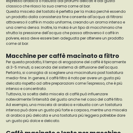
espresso arabica o robusta dai profumi delicati e dal gusto
classico che rilasci la sua crema come al bar.
Questa miscela del tostato è perfetta per la moka perché essendo
un prodotto dalla consistenza fine consente all'acqua di filtrarsi
attraverso il caffè in modo uniforme, creando un aroma intenso e
una crema densa. Inoltre, la moka è un tipo di macchinario che
sfrutta la pressione dell'acqua che passa attraverso il caffè in
polvere, essa deve essere ben adeguata per ottenere un prodotto
come al bar.
Macchine per caffè macinato a filtro
Per questo prodotto, Il tempo di erogazione del caffè è tipicamente
di 3-5 minuti, a seconda del sistema di diffusione dell'acqua.
Pertanto, si consiglia di scegliere una macinatura post tostatura
medio-fine. In genere, il caffè filtro è noto per avere un gusto più
delicato rispetto ad altre preparazioni come l'espresso, che è più
intenso e concentrato.
Tuttavia, la scelta della miscela di caffè può influenzare
notevolmente l'intensità del gusto anche nel caso del caffè filtro.
Ad esempio, una miscela di arabica e robusta con un tostatura
intensa può dare un gusto più forte e corposo, mentre una miscela
di arabica più delicata e una tostatura più leggera potrebbe dare
un gusto più dolce e delicato.