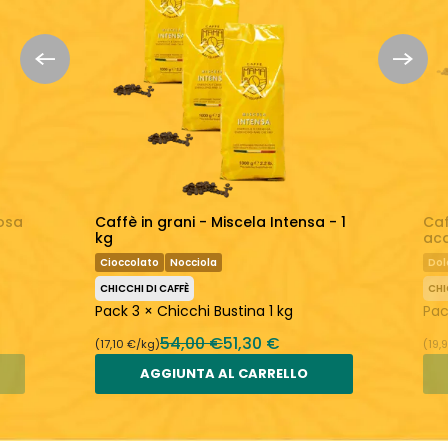
Torrefatto fresco
Scopri di più:
M'ama Caffè
Caffè Macinato
losa
Caffè in grani - Miscela Intensa - 1
Caf
kg
acq
Cioccolato
Nocciola
Dol
CHICCHI DI CAFFÈ
CHI
Pack 3 × Chicchi Bustina 1 kg
Pac
54,00 €
51,30 €
(17,10 €/kg)
(19,
AGGIUNTA AL CARRELLO