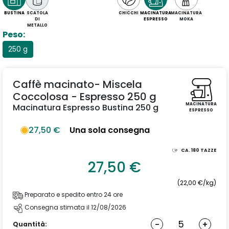
BUSTINA
SCATOLA
CHICCHI
MACINATURA
MACINATURA
DI
ESPRESSO
MOKA
METALLO
Peso:
250 g
Caffè macinato- Miscela
Coccolosa - Espresso 250 g
MACINATURA
Macinatura Espresso Bustina 250 g
ESPRESSO
27,50 €
Una sola consegna
CA.
180
TAZZE
27,50 €
(22,00 €/kg)
Preparato e spedito entro 24 ore
Consegna stimata il 12/08/2026
-
+
Quantità: