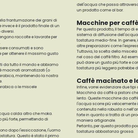
dell'acqua che passa attraverso 
un prodotto come al bar.
alla frantumazione dei grani di
Macchine per caffè
 invece è il prodotto finale di un
Per questo prodotto, Il tempo di
 diversi.
sistema di diffusione dell'acqua
o vengono raccolte e lavorate per
tostatura medio-fine. In genere, i
.
altre preparazioni come l'espress
essere consumati e sono
Tuttavia, la scelta della miscela
e per ottenere il massimo gusto
nel caso del caffè filtro. Ad es
può dare un gusto più forte e c
enti da tutto il mondo e abbiamo
tostatura più leggera potrebbe d
è macinati aromatizzati (o
fè arabica, mantenendo la nostra
Caffè macinato e l
e.
 arabica o le miscele
Infine, vorrei evidenziare due ti
Macchina da caffè a pistoni che
lento. Queste macchine da caffè
l'acqua scorre più velocemente i
contenuta nella robusta o nell’a
n acqua calda altro che moka.
forte in quanto si tratta di un pr
o più forte, permettendo di
maniera artigianale.
Pertanto, per questo prodotto po
sono dopo l'essiccazione, l'uomo
tostatura abbastanza grossa.
tostatura. Questo è stato il primo