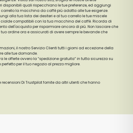
ri disponibili quali rispecchiano le tue preferenze, ed aggiungi
tuo carrello la macchina da caffè più adatta alle tue esigenze.
gi alla tua lista dei desiteri e al tuo carrello le tue miscele
le cialde compatibili con la tua macchina del caffè. Ricorda di
ento dell'acquisto per risparmiare ancora di più. Non lasciare che
 il tuo ordine ora e assicurati di avere sempre le bevande che
zioni, il nostro Servizio Clienti tutti i giorni ad eccezione della
ere alle tue domande.
tra le offerte ovvero la “spedizione gratuita” in tutta sicurezza su
 perfetto per il tuo negozio al prezzo migliore.
e recensioni Di Trustpilot fornite da altri utenti che hanno