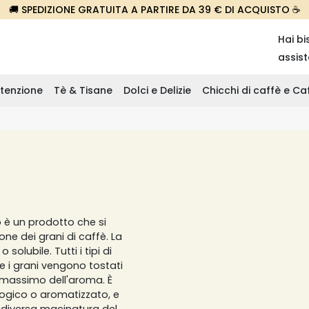
🚚 SPEDIZIONE GRATUITA A PARTIRE DA 39 € DI ACQUISTO ☕
Hai bi
assis
tenzione
Tè & Tisane
Dolci e Delizie
Chicchi di caffè e C
o è un prodotto che si
ne dei grani di caffè. La
solubile. Tutti i tipi di
e i grani vengono tostati
il massimo dell'aroma. È
ologico o aromatizzato, e