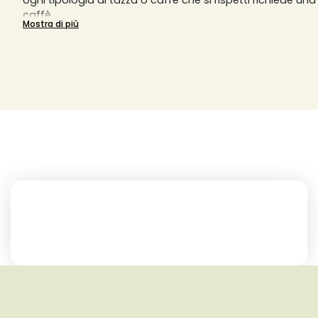
ogni tipologia di tazza o caffè che si rispetti richiede u
caffè.
Mostra di più
Una macinatura grossa darà un risultato in tazza diluit
fine darà un risultato sovraccarico di aromi. La macchi
richiede una macinatura molto fine, mentre la macchina 
sovradeonominata Moka richiede una macinatura più gro
macchine da caffè a filtro invece richiedono una macina
macchine da caffè a pistone o slow coffee richiedono 
piuttosto grossa. Solitamente, per una tazzina di caffè, 
macinato o in grani, ma si può variare la quantità in base 