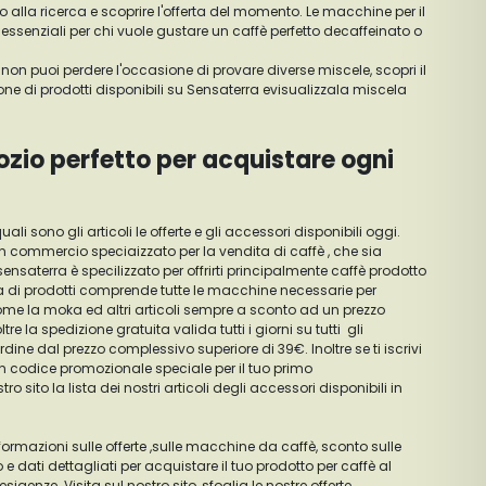
 alla ricerca e scoprire l'offerta del momento. Le macchine per il
essenziali per chi vuole gustare un caffè perfetto decaffeinato o
non puoi perdere l'occasione di provare diverse miscele, scopri il
zione di prodotti disponibili su Sensaterra evisualizzala miscela
ozio perfetto per acquistare ogni
uali sono gli articoli le offerte e gli accessori disponibili oggi.
in commercio speciaizzato per la vendita di caffè , che sia
nsaterra è specilizzato per offrirti principalmente caffè prodotto
lista di prodotti comprende tutte le macchine necessarie per
ome la moka ed altri articoli sempre a sconto ad un prezzo
re la spedizione gratuita valida tutti i giorni su tutti gli
ine dal prezzo complessivo superiore di 39€. Inoltre se ti iscrivi
un codice promozionale speciale per il tuo primo
o sito la lista dei nostri articoli degli accessori disponibili in
e informazioni sulle offerte ,sulle macchine da caffè, sconto sulle
 e dati dettagliati per acquistare il tuo prodotto per caffè al
igenze. Visita sul nostro sito, sfoglia le nostre offerte