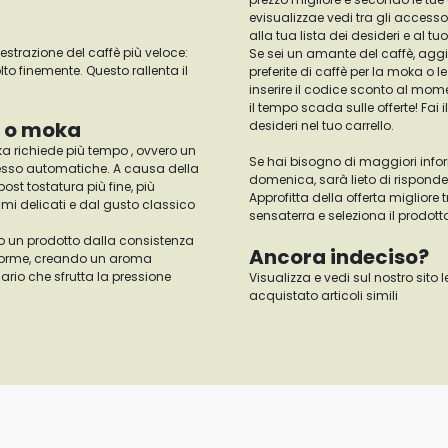
evisualizzae vedi tra gli accesso
alla tua lista dei desideri e al 
razione del caffè più veloce:
Se sei un amante del caffè, aggiun
o finemente. Questo rallenta il
preferite di caffè per la moka o 
inserire il codice sconto al mom
il tempo scada sulle offerte! Fai
e o moka
desideri nel tuo carrello.
a richiede più tempo , ovvero un
Se hai bisogno di maggiori informa
esso automatiche. A causa della
domenica, sarà lieto di rispond
st tostatura più fine, più
Approfitta della offerta migliore 
mi delicati e dal gusto classico
sensaterra e seleziona il prodotto
o un prodotto dalla consistenza
Ancora indeciso?
uniforme, creando un aroma
rio che sfrutta la pressione
Visualizza e vedi sul nostro sito l
acquistato articoli simili