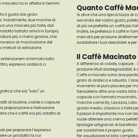
i miscela ha in offerta in termini
Quanto Caffè Mac
to il gusto dai grani.
Si dice che una tipica tazza di 
ra. Inizialmente, due macine di
seconda del vostro gusto, potete 
ava una miscela più forte, dal
di più se preferite un caffè più fo
odotto tostato arrivò in Europa,
Inoltre, se preferisci il caffè in 
cinatura più o meno grossa, che
mercato per produrre direttamente
processo di macinazione del
soddisfare i tuoi desidideri e p
si metodi di estrazione
Il Caffè Macinato
 confenzionem e formato tutto
A differenza di cialde, capsule...
iltro, espresso arabica o
produrre rifiuti biodegradabili,
Caffe e miscela sono due parole
grani di arabica e robusta. L'ar
momento di puro piacere per mol
gnifica che sia "solo" un
Sensaterra offre una vasta lista d
capsule o in formato macinato, la
ratti di bustine, cialde o capsule
marche come illy, Lavazza, Lollo
 la preparazione e l'estrazione
grado medio, classico o forte per 
re che il caffè sia più adatto al
Il prezzo è importante ma non bi
vuole ottenere una crema perfetta
tipologie artigianali di baratto
nati per preparare l’espresso
per soddisfare il proprio gusto.
ere un prodotto la cui
Per visualizzare la lista complet