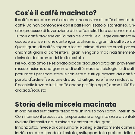
Cos'è il caffè macinato?
Il caffè macinato non è altro che una polvere di caffè ottenuta d
caffè. Da non confondere con il caffè liofilizzato o istantaneo. Che
altro processo di lavorazione del caffè, inolre I loro usi sono molto
Tutto il caffè proviene dall'albero del caffè. Le ciliegie dell'alber
accedere ai semi che contengono, chiamati grani di caffè verde
Questi grani di caffè vengono tostati prima di essere pronti per 
chiamati grani di caffè interi. I grani vengono macinati finement
derivato dall’aroma del frutto tostato.
Per voi, abbiamo selezionato piccoli produttori artigiani proveni
messo insieme una gamma di caffè macinati biologici e di caff
profumati) per soddisfare le richieste di tutti gli amanti del caf
parola d'ordine "selezione di qualità artigianale " e non industrial
È possibile trovare tutti i caffè anche per "tipologia", come il 100%
arabica/robusta.
Storia della miscela macinata
In origine era sufficiente preparare un infuso con i grani interi i
Con il tempo, il processo di preparazione di ogni tazza è diventat
rivelare l’intensita della miscela contenuta dai grani.
Innanzitutto, invece di consumare le ciliegie direttamente come 
iniziò a rendere il prodotto tostato , sviluppando la pratica della 