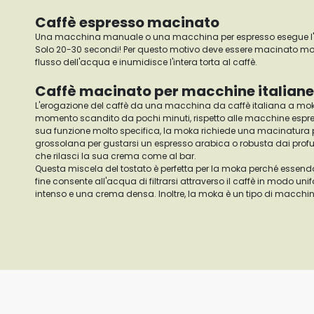
Caffè espresso macinato
Una macchina manuale o una macchina per espresso esegue l'est
Solo 20-30 secondi! Per questo motivo deve essere macinato molt
flusso dell'acqua e inumidisce l'intera torta al caffè.
Caffè macinato per macchine italian
L'erogazione del caffè da una macchina da caffè italiana a mok
momento scandito da pochi minuti, rispetto alle macchine espr
sua funzione molto specifica, la moka richiede una macinatura po
grossolana per gustarsi un espresso arabica o robusta dai profu
che rilasci la sua crema come al bar.
Questa miscela del tostato è perfetta per la moka perché essend
fine consente all'acqua di filtrarsi attraverso il caffè in modo 
intenso e una crema densa. Inoltre, la moka è un tipo di macchina