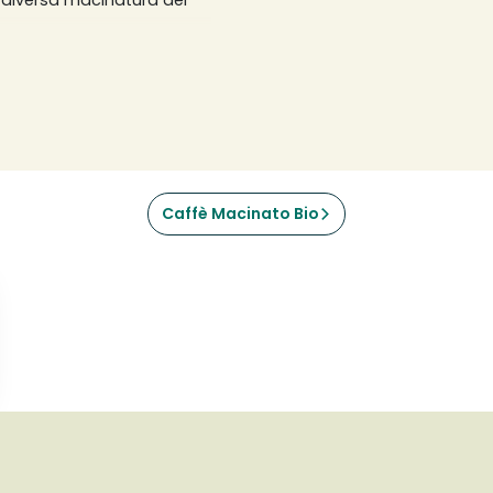
na diversa macinatura del
o, mentre una macinatura
na da caffè manuale
da caffè italiana
ssolana e meno fine. Le
tura medio-fine e le
invece una macinatura
si usano 7 grammi di caffè
ai propri gusti.
Caffè Macinato Bio