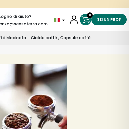
0
sogno di aiuto?
SEI UN PRO?
tenza@sensaterra.com
affè Macinato
Cialde caffè , Capsule caffè