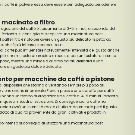
il caffè in polvere, essa deve essere ben adeguata per ottenere
 macinato a filtro
 erogazione del caffè è tipicamente di 3-5 minuti, a seconda del
. Pertanto, si consiglia di scegliere una macinatura post
l caffè filtro è noto per avere un gusto più delicato rispetto ad
o, che è più intenso e concentrato.
 di caffè può influenzare notevolmente l'intensità del gusto anche
empio, una miscela di arabica e robusta con un tostatura intensa
orposo, mentre una miscela di arabica più delicata e una
are un gusto più dolce e delicato.
ento per macchine da caffè a pistone
pi di dispositivi che stanno diventando sempre più popolari.
 viene anche rinominata French press e una caraffa per caffè
 hanno un tempo di erogazione del caffè di 4-5 minuti. Pertanto,
n questi metodi di estrazione, Di conseguenza la caffeina
rabica avrà un intensità molto diluita mantenendo però il gusto
odotto di qualitò proveniente da grani coltivati e prodotti in
co intenso si consiglia di utilizzare una macinatura post