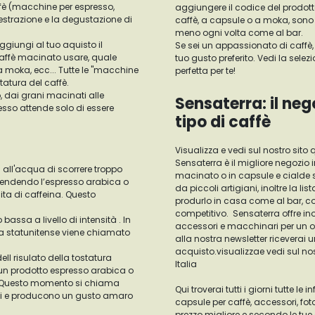
fè (macchine per espresso,
aggiungere il codice del prodotto
'estrazione e la degustazione di
caffè, a capsule o a moka, sono 
meno ogni volta come al bar.
ggiungi al tuo aquisto il
Se sei un appassionato di caffè, 
caffè macinato usare, quale
tuo gusto preferito. Vedi la sele
 moka, ecc... Tutte le "macchine
perfetta per te!
tatura del caffè.
, dai grani macinati alle
Sensaterra: il neg
resso attende solo di essere
tipo di caffè
Visualizza e vedi sul nostro sito q
Sensaterra è il migliore negozio 
all'acqua di scorrere troppo
macinato o in capsule e cialde se
 rendendo l’espresso arabica o
da piccoli artigiani, inoltre la 
ta di caffeina. Questo
produrlo in casa come al bar, c
competitivo. Sensaterra offre inolt
 bassa a livello di intensità . In
accessori e macchinari per un ord
ura statunitense viene chiamato
alla nostra newsletter riceverai 
acquisto.visualizzae vedi sul nostr
ell risulato della tostatura
Italia
o un prodotto espresso arabica o
à. Questo momento si chiama
Qui troverai tutti i giorni tutte l
rati e producono un gusto amaro
capsule per caffè, accessori, foto
prezzo migliore e secondo le tue es