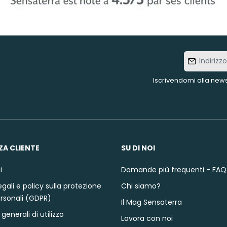
Indirizzo
e-mail
Iscrivendomi alla news
ZA CLIENTE
SU DI NOI
i
Domande più frequenti - FAQ
gali e policy sulla protezione
Chi siamo?
ersonali (GDPR)
Il Mag Sensaterra
generali di utilizzo
Lavora con noi