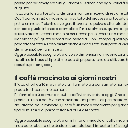
passo per far emergere tutti gli aromi e i sapori che ogni varietà d
di gusto.
Tuttavia, la sola tostatura dei grani non permetteva di estrarre tut
Così l'uomo iniziò a macinare il risultato del processo di tostatu
pietra erano sufficienti a svolgere il lavoro. La polvere ottenuta d
sentore o gusto intenso e aromatico. E naturalmente, quando il pr
si utilizzarono i vecchi macinini per il pepe per ottenere una ma
rilasciasse più gusto aroma alla miscela. Con il tempo, questo 
prodotto tostato è stato perfezionato e sono stati sviluppati diver
dell’intensità per la miscela.
Oggi è possibile scegliere tra diverse dimensioni di macinatura,
adattato in base al tipo di metodo di preparazione da utilizzare (f
robusta, pistone, ecc.).
Il caffè macinato ai giorni nostri
Il fatto che il caffè macinato sia il formato più consumato non si
prodotto di consumo comune.
È il formato più comune in cui il caffè viene venduto oggi. Che si t
pronte all'uso, il caffè viene macinato dai produttori per facilitare
dell’aroma dalle miscele. Questo è un modo eccellente per garanti
tipo di miscela di preparazione a cui è destinato.
Oggi è possibile scegliere tra un'infinità di miscele di caffè maci
arabica o robusta che desideri com ala bar. L'importante è scegli