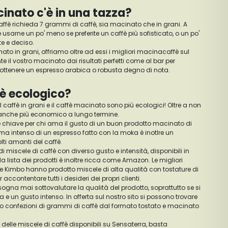
inato c'è in una tazza?
caffè richieda 7 grammi di caffè, sia macinato che in grani. A
usarne un po' meno se preferite un caffè più sofisticato, o un po'
rte e deciso.
formato in grani, offriamo oltre ad essi i migliori macinacaffè sul
 il vostro macinato dai risultati perfetti come al bar per
er ottenere un espresso arabica o robusta degno di nota.
 è ecologico?
 il caffè in grani e il caffè macinato sono più ecologici! Oltre a non
 è anche più economico a lungo termine.
 chiave per chi ama il gusto di un buon prodotto macinato di
oma intenso di un espresso fatto con la moka è inotlre un
ti amanti del caffè.
i miscele di caffè con diverso gusto e intensità, disponibili in
 lista dei prodotti è inoltre ricca come Amazon. Le migliori
 e Kimbo hanno prodotto miscele di alta qualità con tostature di
accontentare tutti i desideri dei propri clienti.
sogna mai sottovalutare la qualità del prodotto, soprattutto se si
 e un gusto intenso. In offerta sul nostro sito si possono trovare
lo o confezioni di grammi di caffè dal formato tostato e macinato
a delle miscele di caffè disponibili su Sensaterra, basta