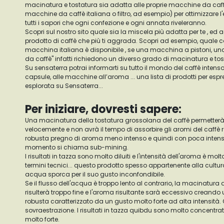
macinatura e tostatura sia adatta alle proprie macchine da caf
macchine da caffè italiana o filtro, ad esempio) per ottimizzare l
tutti i sapori che ogni confezione e ogni annata riveleranno.
Scopri sul nostro sito quale sia la miscela più adatta per te , ed a
prodotto di caffè che più ti aggrada. Scopri ad esempio, quale 
macchina italiana è disponibile , se una macchina a pistoni, una
da caffè" infatti richiedono un diverso grado di macinatura e tos
Su sensaterra potrai informarti su tutto il mondo del caffè intenso
capsule, alle macchine all’aroma ... una lista di prodotti per esp
esplorata su Sensaterra...
Per iniziare, dovresti sapere:
Una macinatura della tostatura grossolana del caffè permetterà 
velocemente e non avrà il tempo di assorbire gli aromi del caffè
robusta pregno di aroma meno intenso e quindi con poca intensi
momento si chiama sub-mining.
I risultati in tazza sono molto diluiti e l'intensità dell'aroma è molto
termini tecnici... questo prodotto spesso appartenente alla cult
acqua sporca per il suo gusto inconfondibile.
Se il flusso dell'acqua è troppo lento al contrario, la macinatura d
risulterà troppo fine e l'aroma risultante sarà eccessivo creand
robusta caratterizzato da un gusto molto forte ad alta intensit
sovraestrazione. I risultati in tazza quibdu sono molto concent
molto forte.