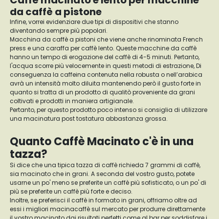
Caffè macinato e lento per macchine
da caffè a pistone
Infine, vorrei evidenziare due tipi di dispositivi che stanno
diventando sempre più popolari.
Macchina da caffè a pistoni che viene anche rinominata French
press e una caraffa per caffè lento. Queste macchine da caffè
hanno un tempo di erogazione del caffè di 4-5 minuti. Pertanto,
l'acqua scorre più velocemente in questi metodi di estrazione, Di
conseguenza la caffeina contenuta nella robusta o nell’arabica
avrà un intensità molto diluita mantenendo però il gusto forte in
quanto si tratta di un prodotto di qualitò proveniente da grani
coltivati e prodotti in maniera artigianale.
Pertanto, per questo prodotto poco intenso si consiglia di utilizzare
una macinatura post tostatura abbastanza grossa.
Quanto Caffè Macinato c'è in una
tazza?
Si dice che una tipica tazza di caffè richieda 7 grammi di caffè,
sia macinato che in grani. A seconda del vostro gusto, potete
usarne un po' meno se preferite un caffè più sofisticato, o un po' di
più se preferite un caffè più forte e deciso.
Inoltre, se preferisci il caffè in formato in grani, offriamo oltre ad
essi i migliori macinacaffè sul mercato per produrre direttamente
il vostro macinato dai risultati perfetti come al bar per soddisfare i