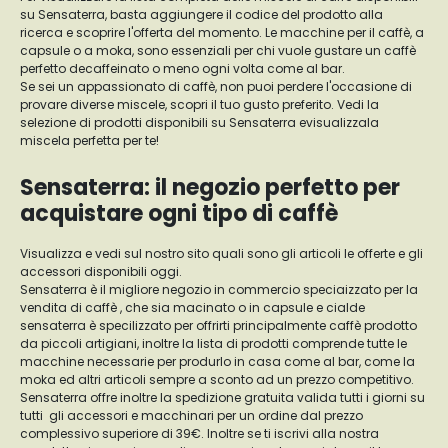
su Sensaterra, basta aggiungere il codice del prodotto alla
ricerca e scoprire l'offerta del momento. Le macchine per il caffè, a
capsule o a moka, sono essenziali per chi vuole gustare un caffè
perfetto decaffeinato o meno ogni volta come al bar.
Se sei un appassionato di caffè, non puoi perdere l'occasione di
provare diverse miscele, scopri il tuo gusto preferito. Vedi la
selezione di prodotti disponibili su Sensaterra evisualizzala
miscela perfetta per te!
Sensaterra: il negozio perfetto per
acquistare ogni tipo di caffè
Visualizza e vedi sul nostro sito quali sono gli articoli le offerte e gli
accessori disponibili oggi.
Sensaterra è il migliore negozio in commercio speciaizzato per la
vendita di caffè , che sia macinato o in capsule e cialde
sensaterra è specilizzato per offrirti principalmente caffè prodotto
da piccoli artigiani, inoltre la lista di prodotti comprende tutte le
macchine necessarie per produrlo in casa come al bar, come la
moka ed altri articoli sempre a sconto ad un prezzo competitivo.
Sensaterra offre inoltre la spedizione gratuita valida tutti i giorni su
tutti gli accessori e macchinari per un ordine dal prezzo
complessivo superiore di 39€. Inoltre se ti iscrivi alla nostra