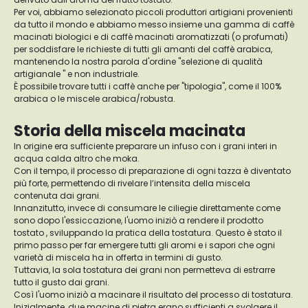
Per voi, abbiamo selezionato piccoli produttori artigiani provenienti
da tutto il mondo e abbiamo messo insieme una gamma di caffè
macinati biologici e di caffè macinati aromatizzati (o profumati)
per soddisfare le richieste di tutti gli amanti del caffè arabica,
mantenendo la nostra parola d'ordine "selezione di qualità
artigianale " e non industriale.
È possibile trovare tutti i caffè anche per "tipologia", come il 100%
arabica o le miscele arabica/robusta.
Storia della miscela macinata
In origine era sufficiente preparare un infuso con i grani interi in
acqua calda altro che moka.
Con il tempo, il processo di preparazione di ogni tazza è diventato
più forte, permettendo di rivelare l’intensita della miscela
contenuta dai grani.
Innanzitutto, invece di consumare le ciliegie direttamente come
sono dopo l'essiccazione, l'uomo iniziò a rendere il prodotto
tostato , sviluppando la pratica della tostatura. Questo è stato il
primo passo per far emergere tutti gli aromi e i sapori che ogni
varietà di miscela ha in offerta in termini di gusto.
Tuttavia, la sola tostatura dei grani non permetteva di estrarre
tutto il gusto dai grani.
Così l'uomo iniziò a macinare il risultato del processo di tostatura.
Inizialmente, due macine di pietra erano sufficienti a svolgere il