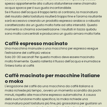
spesso appartenente alla cultura statunitense viene chiamato
acqua sporca per il suo gusto inconfondibile.
Se il flusso dell'acqua è troppo lento al contrario, la macinatura
dell risulato della tostatura risulterà troppo fine e l'aroma risultante
sarà eccessivo creando un prodotto espresso arabica o robusta
caratterizzato da un gusto molto forte ad alta intensità. Questo
momento si chiama sovraestrazione. I risultati in tazza quibdu
sono molto concentrati e producono un gusto amaro molto forte.
Caffè espresso macinato
Una macchina manuale o una macchina per espresso esegue
l'estrazione del caffè più veloce:
Solo 20-30 secondi! Per questo motivo deve essere macinato
molto finemente. Questo rallenta il flusso dell'acqua e inumidisce
l'intera torta al caffè.
Caffè macinato per macchine italiane
o moka
L'erogazione del caffè da una macchina da caffè italiana a
moka richiede più tempo , ovvero un momento scandito da pochi
minuti, rispetto alle macchine espresso automatiche. A causa
della sua funzione molto specifica, la moka richiede una
macinatura post tostatura più fine, più grossolana per gustarsi un