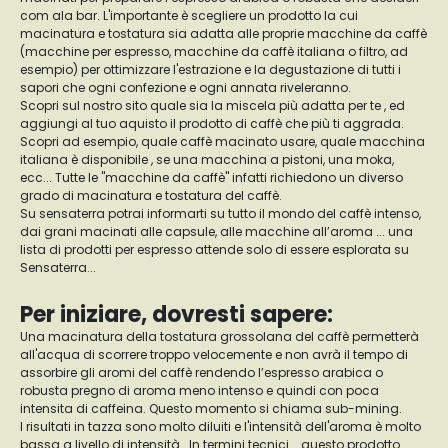
com ala bar. L'importante è scegliere un prodotto la cui
macinatura e tostatura sia adatta alle proprie macchine da caffè
(macchine per espresso, macchine da caffè italiana o filtro, ad
esempio) per ottimizzare l'estrazione e la degustazione di tutti i
sapori che ogni confezione e ogni annata riveleranno.
Scopri sul nostro sito quale sia la miscela più adatta per te , ed
aggiungi al tuo aquisto il prodotto di caffè che più ti aggrada.
Scopri ad esempio, quale caffè macinato usare, quale macchina
italiana è disponibile , se una macchina a pistoni, una moka,
ecc... Tutte le "macchine da caffè" infatti richiedono un diverso
grado di macinatura e tostatura del caffè.
Su sensaterra potrai informarti su tutto il mondo del caffè intenso,
dai grani macinati alle capsule, alle macchine all’aroma ... una
lista di prodotti per espresso attende solo di essere esplorata su
Sensaterra...
Per iniziare, dovresti sapere:
Una macinatura della tostatura grossolana del caffè permetterà
all'acqua di scorrere troppo velocemente e non avrà il tempo di
assorbire gli aromi del caffè rendendo l’espresso arabica o
robusta pregno di aroma meno intenso e quindi con poca
intensita di caffeina. Questo momento si chiama sub-mining.
I risultati in tazza sono molto diluiti e l'intensità dell'aroma è molto
bassa a livello di intensità . In termini tecnici... questo prodotto