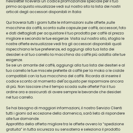
newsletter riceverai un codice promozionale speciale per il tuo
primo acquisto.visualizzae vedi sul nostro sito la lista dei nostri
articoli degli accessori disponibili in Italia
Qui troverai tutti i giorni tutte le informazioni sulle offerte ,sulle
macchine da caffè, sconto sulle capsule per caffè, accessori, foto
e dati dettagliati per acquistare il tuo prodotto per caffè al prezzo
migliore e secondo le tue esigenze. Visita sul nostro sito, sfoglia le
nostre offerte evisualizzae vedi tra gli accessori disponibili quali
rispecchiano le tue preferenze, ed aggiungi alla tua lista dei
desideri e al tuo carrello la macchina da caffè più adatta alle tue
esigenze.
Se sei un amante del caffè, aggiungi alla tua lista dei desiteri e al
tuo carrello le tue miscele preferite di caffè per la moka o le cialde
compatibili con la tua macchina del caffè. Ricorda di inserire il
codice sconto al momento dell'acquisto per risparmiare ancora
di più. Non lasciare che il tempo scada sulle offerte! Fai il tuo
ordine ora e assicurati di avere sempre le bevande che desideri
nel tuo carrello.
Se hai bisogno di maggiori informazioni, il nostro Servizio Clienti
tutti i giorni ad eccezione della domenica, sarà lieto di rispondere
alle tue domande.
Approfitta della offerta migliore tra le offerte ovvero la “spedizione
gratuita” in tutta sicurezza su sensaterra e seleziona il prodotto