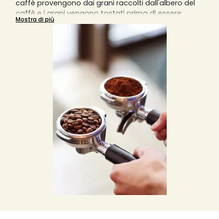
caffè provengono dai grani raccolti dall'albero del
caffè e i grani vengono tostati prima di essere
Mostra di più
macinati in particelle sottili per estrarre il massimo
dell'aroma. È possibile trovare diversi tipi di caffè
macinato, come biologico o aromatizzato, e ogni
tipologia di tazza o caffè che si rispetti richiede una
diversa macinatura del caffè.
Una macinatura grossa darà un risultato in tazza
diluito, mentre una macinatura fine darà un risultato
sovraccarico di aromi. La macchina da caffè
manuale richiede una macinatura molto fine,
mentre la macchina da caffè italiana
sovradeonominata Moka richiede una macinatura
più grossolana e meno fine. Le macchine da caffè a
filtro invece richiedono una macinatura medio-fine
e le macchine da caffè a pistone o slow coffee
richiedono invece una macinatura piuttosto grossa.
Solitamente, per una tazzina di caffè, si usano 7
grammi di caffè macinato o in grani, ma si può
variare la quantità in base ai propri gusti.