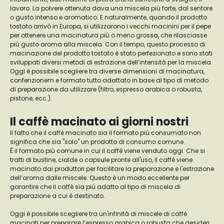
lavoro. La polvere ottenuta dava una miscela più forte, dal sentore
o gusto intenso e aromatico. E naturalmente, quando il prodotto
tostato arrivò in Europa, si utilizzarono i vecchi macinini per il pepe
per ottenere una macinatura più o meno grossa, che rilasciasse
più gusto aroma alla miscela. Con il tempo, questo processo di
macinazione del prodotto tostato è stato perfezionato e sono stati
sviluppati diversi metodi di estrazione dell’intensità per la miscela.
Oggi è possibile scegliere tra diverse dimensioni di macinatura,
confenzionem e formato tutto adattato in base al tipo di metodo
di preparazione da utilizzare (filtro, espresso arabica o robusta,
pistone, ecc.).
Il caffè macinato ai giorni nostri
Il fatto che il caffè macinato sia il formato più consumato non
significa che sia "solo" un prodotto di consumo comune.
È il formato più comune in cui il caffè viene venduto oggi. Che si
tratti di bustine, cialde o capsule pronte all'uso, il caffè viene
macinato dai produttori per facilitare la preparazione e l'estrazione
dell’aroma dalle miscele. Questo è un modo eccellente per
garantire che il caffè sia più adatto al tipo di miscela di
preparazione a cui è destinato.
Oggi è possibile scegliere tra un'infinità di miscele di caffè
macinati per preparare l’espresso arabica o robusta che desideri