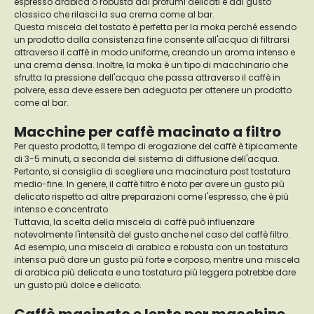
espresso arabica o robusta dai profumi delicati e dal gusto
classico che rilasci la sua crema come al bar.
Questa miscela del tostato è perfetta per la moka perché essendo
un prodotto dalla consistenza fine consente all'acqua di filtrarsi
attraverso il caffè in modo uniforme, creando un aroma intenso e
una crema densa. Inoltre, la moka è un tipo di macchinario che
sfrutta la pressione dell'acqua che passa attraverso il caffè in
polvere, essa deve essere ben adeguata per ottenere un prodotto
come al bar.
Macchine per caffè macinato a filtro
Per questo prodotto, Il tempo di erogazione del caffè è tipicamente
di 3-5 minuti, a seconda del sistema di diffusione dell'acqua.
Pertanto, si consiglia di scegliere una macinatura post tostatura
medio-fine. In genere, il caffè filtro è noto per avere un gusto più
delicato rispetto ad altre preparazioni come l'espresso, che è più
intenso e concentrato.
Tuttavia, la scelta della miscela di caffè può influenzare
notevolmente l'intensità del gusto anche nel caso del caffè filtro.
Ad esempio, una miscela di arabica e robusta con un tostatura
intensa può dare un gusto più forte e corposo, mentre una miscela
di arabica più delicata e una tostatura più leggera potrebbe dare
un gusto più dolce e delicato.