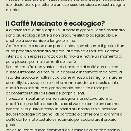
tuoi desidideri e per ottenere un espresso arabica o robusta degno
di nota.
Il Caffè Macinato è ecologico?
A differenza di cialde, capsule... il caffè in grani e il caffè macinato
sono più ecologici! Oltre a non produrre rifiuti biodegradabili, è
anche più economico a lungo termine.
Caffe e miscela sono due parole chiave per chi ama il gusto di un
buon prodotto macinato di grani di arabica e robusta. L'aroma
intenso di un espresso fatto con la moka è inotlre un momento di
puro piacere per molti amanti del caffè.
Sensaterra offre una vasta lista di miscele di caffè con diverso
gusto e intensità, disponibili in capsule o in formato macinato, la
lista dei prodotti è inoltre ricca come Amazon. Le migliori marche
come illy, Lavazza, Lollo e Kimbo hanno prodotto miscele di alta
qualità con tostature di grado medio, classico o forte per
accontentare tutti i desideri dei propri clienti.
Il prezzo è importante ma non bisogna mai sottovalutare la
qualità del prodotto, soprattutto se si vuole ottenere una crema
perfetta e un gusto intenso. In offerta sul nostro sito si possono
trovare tipologie artigianali di barattolo o confezioni di grammi di
caffè dal formato tostato e macinato per soddisfare il proprio
gusto.
Per visualizzare la lista completa delle miscele di caffè disponibili