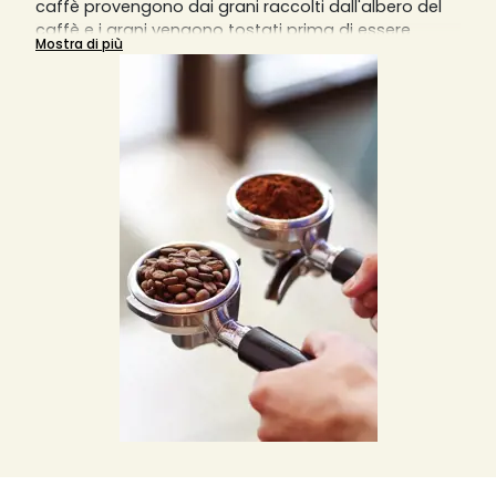
caffè provengono dai grani raccolti dall'albero del
caffè e i grani vengono tostati prima di essere
Mostra di più
macinati in particelle sottili per estrarre il massimo
dell'aroma. È possibile trovare diversi tipi di caffè
macinato, come biologico o aromatizzato, e ogni
tipologia di tazza o caffè che si rispetti richiede una
diversa macinatura del caffè.
Una macinatura grossa darà un risultato in tazza
diluito, mentre una macinatura fine darà un risultato
sovraccarico di aromi. La macchina da caffè
manuale richiede una macinatura molto fine,
mentre la macchina da caffè italiana
sovradeonominata Moka richiede una macinatura
più grossolana e meno fine. Le macchine da caffè a
filtro invece richiedono una macinatura medio-fine
e le macchine da caffè a pistone o slow coffee
richiedono invece una macinatura piuttosto grossa.
Solitamente, per una tazzina di caffè, si usano 7
grammi di caffè macinato o in grani, ma si può
variare la quantità in base ai propri gusti.