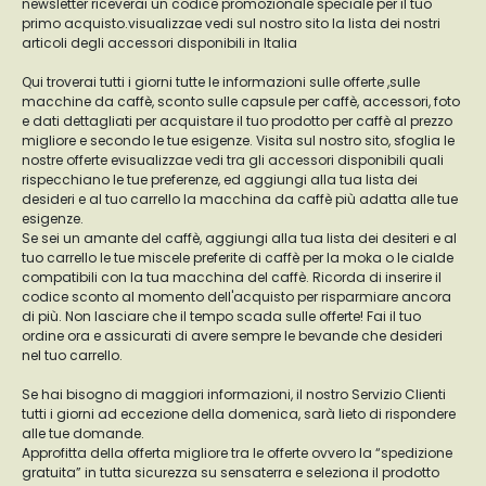
newsletter riceverai un codice promozionale speciale per il tuo
primo acquisto.visualizzae vedi sul nostro sito la lista dei nostri
articoli degli accessori disponibili in Italia
Qui troverai tutti i giorni tutte le informazioni sulle offerte ,sulle
macchine da caffè, sconto sulle capsule per caffè, accessori, foto
e dati dettagliati per acquistare il tuo prodotto per caffè al prezzo
migliore e secondo le tue esigenze. Visita sul nostro sito, sfoglia le
nostre offerte evisualizzae vedi tra gli accessori disponibili quali
rispecchiano le tue preferenze, ed aggiungi alla tua lista dei
desideri e al tuo carrello la macchina da caffè più adatta alle tue
esigenze.
Se sei un amante del caffè, aggiungi alla tua lista dei desiteri e al
tuo carrello le tue miscele preferite di caffè per la moka o le cialde
compatibili con la tua macchina del caffè. Ricorda di inserire il
codice sconto al momento dell'acquisto per risparmiare ancora
di più. Non lasciare che il tempo scada sulle offerte! Fai il tuo
ordine ora e assicurati di avere sempre le bevande che desideri
nel tuo carrello.
Se hai bisogno di maggiori informazioni, il nostro Servizio Clienti
tutti i giorni ad eccezione della domenica, sarà lieto di rispondere
alle tue domande.
Approfitta della offerta migliore tra le offerte ovvero la “spedizione
gratuita” in tutta sicurezza su sensaterra e seleziona il prodotto