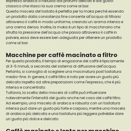
espresso arabica o robusta dai profumi delicati e dal gusto
classico che rilasci la sua crema come al bar.
Questa miscela del tostato è perfetta per la moka perché essendo
un prodotto dalla consistenza fine consente all'acqua di filtrarsi
attraverso il caffè in modo uniforme, creando un aroma intenso e
una crema densa. Inoltre, la moka è un tipo di macchinario che
sfrutta la pressione dell'acqua che passa attraverso il caffè in
polvere, essa deve essere ben adeguata per ottenere un prodotto
come al bar.
Macchine per caffè macinato a filtro
Per questo prodotto, Il tempo di erogazione del caffè è tipicamente
di 3-5 minuti, a seconda del sistema di diffusione dell'acqua.
Pertanto, si consiglia di scegliere una macinatura post tostatura
medio-fine. In genere, il caffè filtro è noto per avere un gusto più
delicato rispetto ad altre preparazioni come l'espresso, che è più
intenso e concentrato.
Tuttavia, la scelta della miscela di caffè può influenzare
notevolmente l'intensità del gusto anche nel caso del caffè filtro.
Ad esempio, una miscela di arabica e robusta con un tostatura
intensa può dare un gusto più forte e corposo, mentre una miscela
di arabica più delicata e una tostatura più leggera potrebbe dare
un gusto più dolce e delicato.