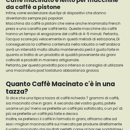
Caffè macinato e lento per macchine
da caffè a pistone
Infine, vorrei evidenziare due tipi di dispositivi che stanno
diventando sempre più popolari.
Macchina da caffè a pistoni che viene anche rinominata French
press e una caraffa per caffè lento. Queste macchine da caffè
hanno un tempo di erogazione del caffè di 4-5 minuti. Pertanto,
l'acqua scorre più velocemente in questi metodi di estrazione, Di
conseguenza la caffeina contenuta nella robusta o nell’arabica
avrà un intensità molto diluita mantenendo però il gusto forte in
quanto si tratta di un prodotto di qualitò proveniente da grani
coltivati e prodotti in maniera artigianale.
Pertanto, per questo prodotto poco intenso si consiglia di utilizzare
una macinatura post tostatura abbastanza grossa.
Quanto Caffè Macinato c'è in una
tazza?
Si dice che una tipica tazza di caffè richieda 7 grammi di caffè,
sia macinato che in grani. A seconda del vostro gusto, potete
usarne un po' meno se preferite un caffè più sofisticato, o un po' di
più se preferite un caffè più forte e deciso.
Inoltre, se preferisci il caffè in formato in grani, offriamo oltre ad
essi i migliori macinacaffè sul mercato per produrre direttamente
il vostro macinato dai risultati perfetti come al bar per soddisfare i