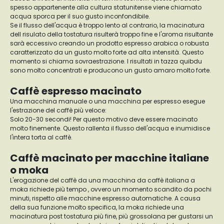
spesso appartenente alla cultura statunitense viene chiamato
acqua sporca per il suo gusto inconfondibile.
Se il flusso dell'acqua è troppo lento al contrario, la macinatura
dell risulato della tostatura risulterà troppo fine e l'aroma risultante
sarà eccessivo creando un prodotto espresso arabica o robusta
caratterizzato da un gusto molto forte ad alta intensità. Questo
momento si chiama sovraestrazione. I risultati in tazza quibdu
sono molto concentrati e producono un gusto amaro molto forte.
Caffè espresso macinato
Una macchina manuale o una macchina per espresso esegue
l'estrazione del caffè più veloce:
Solo 20-30 secondi! Per questo motivo deve essere macinato
molto finemente. Questo rallenta il flusso dell'acqua e inumidisce
l'intera torta al caffè.
Caffè macinato per macchine italiane
o moka
L'erogazione del caffè da una macchina da caffè italiana a
moka richiede più tempo , ovvero un momento scandito da pochi
minuti, rispetto alle macchine espresso automatiche. A causa
della sua funzione molto specifica, la moka richiede una
macinatura post tostatura più fine, più grossolana per gustarsi un