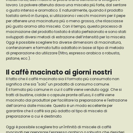
lavoro. La polvere ottenuta dava una miscela più forte, dal sentore
o gusto intenso e aromatico. E naturalmente, quando il prodotto
tostato arrivò in Europa, si utilizzarono i vecchi macinini per il pepe
per ottenere una macinatura più o meno grossa, che rilasciasse
più gusto aroma alla miscela. Con il tempo, questo processo di
macinazione del prodotto tostato è stato perfezionato e sono stati
sviluppati diversi metodi di estrazione dell’intensità per la miscela.
Oggi è possibile scegliere tra diverse dimensioni di macinatura,
confenzionem e formato tutto adattato in base al tipo di metodo
di preparazione da utilizzare (filtro, espresso arabica o robusta,
pistone, ecc.).
Il caffè macinato ai giorni nostri
Il fatto che il caffè macinato sia il formato più consumato non
significa che sia "solo" un prodotto di consumo comune.
È il formato più comune in cui il caffè viene venduto oggi. Che si
tratti di bustine, cialde o capsule pronte all'uso, il caffè viene
macinato dai produttori per facilitare la preparazione e l'estrazione
dell’aroma dalle miscele. Questo è un modo eccellente per
garantire che il caffè sia più adatto al tipo di miscela di
preparazione a cui è destinato.
Oggi è possibile scegliere tra un'infinità di miscele di caffè
macinati per preparare l’espresso arabica o robusta che desideri