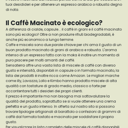
tuoi desidideri e per ottenere un espresso arabica o robusta degno
di nota.
Il Caffè Macinato è ecologico?
A differenza di cialde, capsule... il caffè in grani e il caffè macinato
sono più ecologici! Oltre a non produrre rifiuti biodegradabili, è
anche più economico a lungo termine.
Caffe e miscela sono due parole chiave per chi ama il gusto di un
buon prodotto macinato di grani di arabica e robusta. L'aroma
intenso di un espresso fatto con la moka è inotlre un momento di
puro piacere per molti amanti del caffè.
Sensaterra offre una vasta lista di miscele di caffè con diverso
gusto e intensità, disponibili in capsule o in formato macinato, la
lista dei prodotti è inoltre ricca come Amazon. Le migliori marche
come illy, Lavazza, Lollo e Kimbo hanno prodotto miscele di alta
qualità con tostature di grado medio, classico o forte per
accontentare tutti i desideri dei propri clienti.
Il prezzo è importante ma non bisogna mai sottovalutare la
qualità del prodotto, soprattutto se si vuole ottenere una crema
perfetta e un gusto intenso. In offerta sul nostro sito si possono
trovare tipologie artigianali di barattolo o confezioni di grammi di
caffè dal formato tostato e macinato per soddisfare il proprio
gusto.
Per visualizzare la lista completa delle miscele di caffè disponibili