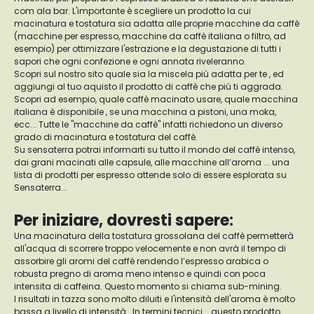
com ala bar. L'importante è scegliere un prodotto la cui
macinatura e tostatura sia adatta alle proprie macchine da caffè
(macchine per espresso, macchine da caffè italiana o filtro, ad
esempio) per ottimizzare l'estrazione e la degustazione di tutti i
sapori che ogni confezione e ogni annata riveleranno.
Scopri sul nostro sito quale sia la miscela più adatta per te , ed
aggiungi al tuo aquisto il prodotto di caffè che più ti aggrada.
Scopri ad esempio, quale caffè macinato usare, quale macchina
italiana è disponibile , se una macchina a pistoni, una moka,
ecc... Tutte le "macchine da caffè" infatti richiedono un diverso
grado di macinatura e tostatura del caffè.
Su sensaterra potrai informarti su tutto il mondo del caffè intenso,
dai grani macinati alle capsule, alle macchine all’aroma ... una
lista di prodotti per espresso attende solo di essere esplorata su
Sensaterra...
Per iniziare, dovresti sapere:
Una macinatura della tostatura grossolana del caffè permetterà
all'acqua di scorrere troppo velocemente e non avrà il tempo di
assorbire gli aromi del caffè rendendo l’espresso arabica o
robusta pregno di aroma meno intenso e quindi con poca
intensita di caffeina. Questo momento si chiama sub-mining.
I risultati in tazza sono molto diluiti e l'intensità dell'aroma è molto
bassa a livello di intensità . In termini tecnici... questo prodotto