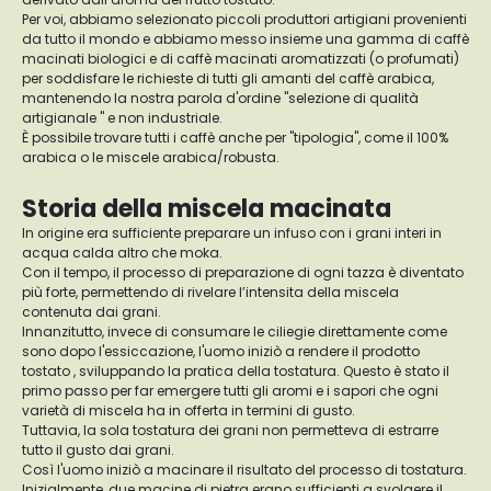
Per voi, abbiamo selezionato piccoli produttori artigiani provenienti
da tutto il mondo e abbiamo messo insieme una gamma di caffè
macinati biologici e di caffè macinati aromatizzati (o profumati)
per soddisfare le richieste di tutti gli amanti del caffè arabica,
mantenendo la nostra parola d'ordine "selezione di qualità
artigianale " e non industriale.
È possibile trovare tutti i caffè anche per "tipologia", come il 100%
arabica o le miscele arabica/robusta.
Storia della miscela macinata
In origine era sufficiente preparare un infuso con i grani interi in
acqua calda altro che moka.
Con il tempo, il processo di preparazione di ogni tazza è diventato
più forte, permettendo di rivelare l’intensita della miscela
contenuta dai grani.
Innanzitutto, invece di consumare le ciliegie direttamente come
sono dopo l'essiccazione, l'uomo iniziò a rendere il prodotto
tostato , sviluppando la pratica della tostatura. Questo è stato il
primo passo per far emergere tutti gli aromi e i sapori che ogni
varietà di miscela ha in offerta in termini di gusto.
Tuttavia, la sola tostatura dei grani non permetteva di estrarre
tutto il gusto dai grani.
Così l'uomo iniziò a macinare il risultato del processo di tostatura.
Inizialmente, due macine di pietra erano sufficienti a svolgere il