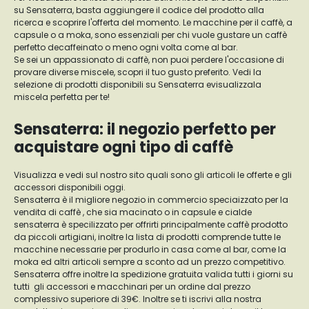
su Sensaterra, basta aggiungere il codice del prodotto alla
ricerca e scoprire l'offerta del momento. Le macchine per il caffè, a
capsule o a moka, sono essenziali per chi vuole gustare un caffè
perfetto decaffeinato o meno ogni volta come al bar.
Se sei un appassionato di caffè, non puoi perdere l'occasione di
provare diverse miscele, scopri il tuo gusto preferito. Vedi la
selezione di prodotti disponibili su Sensaterra evisualizzala
miscela perfetta per te!
Sensaterra: il negozio perfetto per
acquistare ogni tipo di caffè
Visualizza e vedi sul nostro sito quali sono gli articoli le offerte e gli
accessori disponibili oggi.
Sensaterra è il migliore negozio in commercio speciaizzato per la
vendita di caffè , che sia macinato o in capsule e cialde
sensaterra è specilizzato per offrirti principalmente caffè prodotto
da piccoli artigiani, inoltre la lista di prodotti comprende tutte le
macchine necessarie per produrlo in casa come al bar, come la
moka ed altri articoli sempre a sconto ad un prezzo competitivo.
Sensaterra offre inoltre la spedizione gratuita valida tutti i giorni su
tutti gli accessori e macchinari per un ordine dal prezzo
complessivo superiore di 39€. Inoltre se ti iscrivi alla nostra