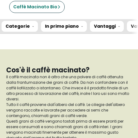
Caffè Macinato Bio
Categorie
In primo piano
Vantaggi
Va
Cos'è il caffè macinato?
Il caffè macinato non è altro che una polvere di caffè ottenuta
dalla frantumazione dei grani di caffè. Da non confondere con il
caffè liofilizzato o istantaneo. Che invece è il prodotto finale di un
altro processo di lavorazione del caffè, inolre I loro usi sono molto
diversi.
Tutto il caffè proviene dall'albero del caffè. Le ciliegie dell'albero
vengono raccolte e lavorate per accedere ai semi che
contengono, chiamati grani di caffè verde.
Questi grani di caffè vengono tostati prima di essere pronti per
essere consumati e sono chiamati grani di caffè interi. I grani
vengono macinati finemente per ottenere il massimo gusto
derivato dall’aroma del frutto tostato.