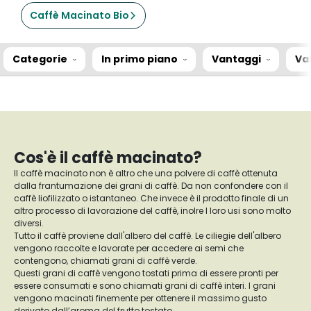
Caffè Macinato Bio
Categorie
In primo piano
Vantaggi
Va
Cos'è il caffè macinato?
Il caffè macinato non è altro che una polvere di caffè ottenuta
dalla frantumazione dei grani di caffè. Da non confondere con il
caffè liofilizzato o istantaneo. Che invece è il prodotto finale di un
altro processo di lavorazione del caffè, inolre I loro usi sono molto
diversi.
Tutto il caffè proviene dall'albero del caffè. Le ciliegie dell'albero
vengono raccolte e lavorate per accedere ai semi che
contengono, chiamati grani di caffè verde.
Questi grani di caffè vengono tostati prima di essere pronti per
essere consumati e sono chiamati grani di caffè interi. I grani
vengono macinati finemente per ottenere il massimo gusto
derivato dall’aroma del frutto tostato.