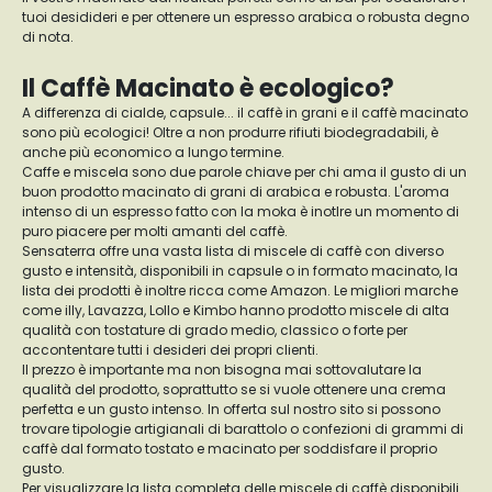
tuoi desidideri e per ottenere un espresso arabica o robusta degno
di nota.
Il Caffè Macinato è ecologico?
A differenza di cialde, capsule... il caffè in grani e il caffè macinato
sono più ecologici! Oltre a non produrre rifiuti biodegradabili, è
anche più economico a lungo termine.
Caffe e miscela sono due parole chiave per chi ama il gusto di un
buon prodotto macinato di grani di arabica e robusta. L'aroma
intenso di un espresso fatto con la moka è inotlre un momento di
puro piacere per molti amanti del caffè.
Sensaterra offre una vasta lista di miscele di caffè con diverso
gusto e intensità, disponibili in capsule o in formato macinato, la
lista dei prodotti è inoltre ricca come Amazon. Le migliori marche
come illy, Lavazza, Lollo e Kimbo hanno prodotto miscele di alta
qualità con tostature di grado medio, classico o forte per
accontentare tutti i desideri dei propri clienti.
Il prezzo è importante ma non bisogna mai sottovalutare la
qualità del prodotto, soprattutto se si vuole ottenere una crema
perfetta e un gusto intenso. In offerta sul nostro sito si possono
trovare tipologie artigianali di barattolo o confezioni di grammi di
caffè dal formato tostato e macinato per soddisfare il proprio
gusto.
Per visualizzare la lista completa delle miscele di caffè disponibili