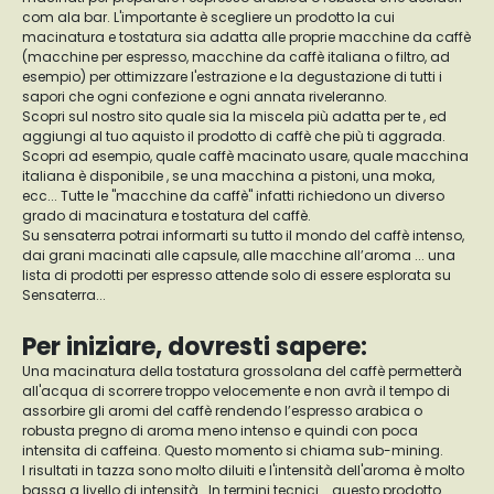
com ala bar. L'importante è scegliere un prodotto la cui
macinatura e tostatura sia adatta alle proprie macchine da caffè
(macchine per espresso, macchine da caffè italiana o filtro, ad
esempio) per ottimizzare l'estrazione e la degustazione di tutti i
sapori che ogni confezione e ogni annata riveleranno.
Scopri sul nostro sito quale sia la miscela più adatta per te , ed
aggiungi al tuo aquisto il prodotto di caffè che più ti aggrada.
Scopri ad esempio, quale caffè macinato usare, quale macchina
italiana è disponibile , se una macchina a pistoni, una moka,
ecc... Tutte le "macchine da caffè" infatti richiedono un diverso
grado di macinatura e tostatura del caffè.
Su sensaterra potrai informarti su tutto il mondo del caffè intenso,
dai grani macinati alle capsule, alle macchine all’aroma ... una
lista di prodotti per espresso attende solo di essere esplorata su
Sensaterra...
Per iniziare, dovresti sapere:
Una macinatura della tostatura grossolana del caffè permetterà
all'acqua di scorrere troppo velocemente e non avrà il tempo di
assorbire gli aromi del caffè rendendo l’espresso arabica o
robusta pregno di aroma meno intenso e quindi con poca
intensita di caffeina. Questo momento si chiama sub-mining.
I risultati in tazza sono molto diluiti e l'intensità dell'aroma è molto
bassa a livello di intensità . In termini tecnici... questo prodotto