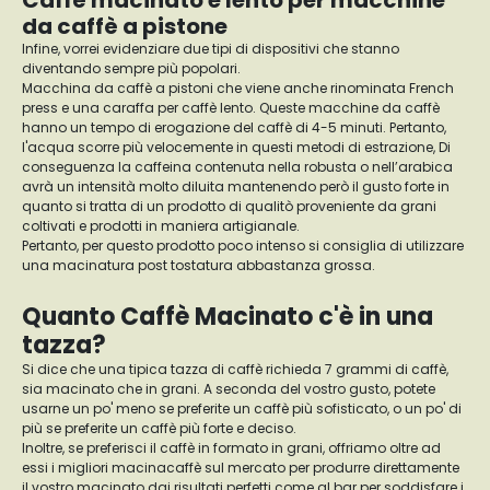
Caffè macinato e lento per macchine
da caffè a pistone
Infine, vorrei evidenziare due tipi di dispositivi che stanno
diventando sempre più popolari.
Macchina da caffè a pistoni che viene anche rinominata French
press e una caraffa per caffè lento. Queste macchine da caffè
hanno un tempo di erogazione del caffè di 4-5 minuti. Pertanto,
l'acqua scorre più velocemente in questi metodi di estrazione, Di
conseguenza la caffeina contenuta nella robusta o nell’arabica
avrà un intensità molto diluita mantenendo però il gusto forte in
quanto si tratta di un prodotto di qualitò proveniente da grani
coltivati e prodotti in maniera artigianale.
Pertanto, per questo prodotto poco intenso si consiglia di utilizzare
una macinatura post tostatura abbastanza grossa.
Quanto Caffè Macinato c'è in una
tazza?
Si dice che una tipica tazza di caffè richieda 7 grammi di caffè,
sia macinato che in grani. A seconda del vostro gusto, potete
usarne un po' meno se preferite un caffè più sofisticato, o un po' di
più se preferite un caffè più forte e deciso.
Inoltre, se preferisci il caffè in formato in grani, offriamo oltre ad
essi i migliori macinacaffè sul mercato per produrre direttamente
il vostro macinato dai risultati perfetti come al bar per soddisfare i