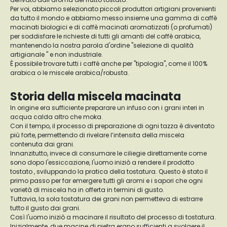
Per voi, abbiamo selezionato piccoli produttori artigiani provenienti
da tutto il mondo e abbiamo messo insieme una gamma di caffè
macinati biologici e di caffè macinati aromatizzati (o profumati)
per soddisfare le richieste di tutti gli amanti del caffè arabica,
mantenendo la nostra parola d'ordine "selezione di qualità
artigianale " e non industriale.
È possibile trovare tutti i caffè anche per "tipologia", come il 100%
arabica o le miscele arabica/robusta.
Storia della miscela macinata
In origine era sufficiente preparare un infuso con i grani interi in
acqua calda altro che moka.
Con il tempo, il processo di preparazione di ogni tazza è diventato
più forte, permettendo di rivelare l’intensita della miscela
contenuta dai grani.
Innanzitutto, invece di consumare le ciliegie direttamente come
sono dopo l'essiccazione, l'uomo iniziò a rendere il prodotto
tostato , sviluppando la pratica della tostatura. Questo è stato il
primo passo per far emergere tutti gli aromi e i sapori che ogni
varietà di miscela ha in offerta in termini di gusto.
Tuttavia, la sola tostatura dei grani non permetteva di estrarre
tutto il gusto dai grani.
Così l'uomo iniziò a macinare il risultato del processo di tostatura.
Inizialmente, due macine di pietra erano sufficienti a svolgere il