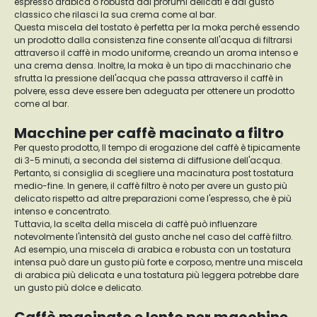
espresso arabica o robusta dai profumi delicati e dal gusto
classico che rilasci la sua crema come al bar.
Questa miscela del tostato è perfetta per la moka perché essendo
un prodotto dalla consistenza fine consente all'acqua di filtrarsi
attraverso il caffè in modo uniforme, creando un aroma intenso e
una crema densa. Inoltre, la moka è un tipo di macchinario che
sfrutta la pressione dell'acqua che passa attraverso il caffè in
polvere, essa deve essere ben adeguata per ottenere un prodotto
come al bar.
Macchine per caffè macinato a filtro
Per questo prodotto, Il tempo di erogazione del caffè è tipicamente
di 3-5 minuti, a seconda del sistema di diffusione dell'acqua.
Pertanto, si consiglia di scegliere una macinatura post tostatura
medio-fine. In genere, il caffè filtro è noto per avere un gusto più
delicato rispetto ad altre preparazioni come l'espresso, che è più
intenso e concentrato.
Tuttavia, la scelta della miscela di caffè può influenzare
notevolmente l'intensità del gusto anche nel caso del caffè filtro.
Ad esempio, una miscela di arabica e robusta con un tostatura
intensa può dare un gusto più forte e corposo, mentre una miscela
di arabica più delicata e una tostatura più leggera potrebbe dare
un gusto più dolce e delicato.