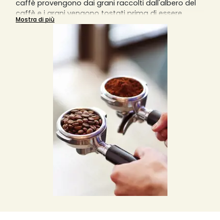
caffè provengono dai grani raccolti dall'albero del
caffè e i grani vengono tostati prima di essere
Mostra di più
macinati in particelle sottili per estrarre il massimo
dell'aroma. È possibile trovare diversi tipi di caffè
macinato, come biologico o aromatizzato, e ogni
tipologia di tazza o caffè che si rispetti richiede una
diversa macinatura del caffè.
Una macinatura grossa darà un risultato in tazza
diluito, mentre una macinatura fine darà un risultato
sovraccarico di aromi. La macchina da caffè
manuale richiede una macinatura molto fine,
mentre la macchina da caffè italiana
sovradeonominata Moka richiede una macinatura
più grossolana e meno fine. Le macchine da caffè a
filtro invece richiedono una macinatura medio-fine
e le macchine da caffè a pistone o slow coffee
richiedono invece una macinatura piuttosto grossa.
Solitamente, per una tazzina di caffè, si usano 7
grammi di caffè macinato o in grani, ma si può
variare la quantità in base ai propri gusti.