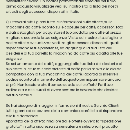
newsletter riceverai un codice promozionale speciale per il tuo
primo acquisto.visualizzae vedi sul nostro sito la lista dei nostri
articoli degli accessori disponibili in Italia
Qui troverai tutti i giorni tutte le informazioni sulle offerte ,sulle
macchine da caffè, sconto sulle capsule per caffè, accessori, foto
e dati dettagliati per acquistare il tuo prodotto per caffè al prezzo
migliore e secondo le tue esigenze. Visita sul nostro sito, sfoglia le
nostre offerte evisualizzae vedi tra gli accessori disponibili quali
rispecchiano le tue preferenze, ed aggiungi alla tua lista dei
desideri e al tuo carrello la macchina da caffè più adatta alle tue
esigenze.
Se sei un amante del caffè, aggiungi alla tua lista dei desiteri e al
tuo carrello le tue miscele preferite di caffè per la moka o le cialde
compatibili con la tua macchina del caffè. Ricorda di inserire il
codice sconto al momento dell'acquisto per risparmiare ancora
di più. Non lasciare che il tempo scada sulle offerte! Fai il tuo
ordine ora e assicurati di avere sempre le bevande che desideri
nel tuo carrello.
Se hai bisogno di maggiori informazioni, il nostro Servizio Clienti
tutti i giorni ad eccezione della domenica, sarà lieto di rispondere
alle tue domande.
Approfitta della offerta migliore tra le offerte ovvero la “spedizione
gratuita” in tutta sicurezza su sensaterra e seleziona il prodotto