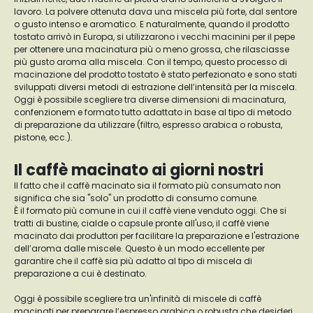
lavoro. La polvere ottenuta dava una miscela più forte, dal sentore
o gusto intenso e aromatico. E naturalmente, quando il prodotto
tostato arrivò in Europa, si utilizzarono i vecchi macinini per il pepe
per ottenere una macinatura più o meno grossa, che rilasciasse
più gusto aroma alla miscela. Con il tempo, questo processo di
macinazione del prodotto tostato è stato perfezionato e sono stati
sviluppati diversi metodi di estrazione dell’intensità per la miscela.
Oggi è possibile scegliere tra diverse dimensioni di macinatura,
confenzionem e formato tutto adattato in base al tipo di metodo
di preparazione da utilizzare (filtro, espresso arabica o robusta,
pistone, ecc.).
Il caffè macinato ai giorni nostri
Il fatto che il caffè macinato sia il formato più consumato non
significa che sia "solo" un prodotto di consumo comune.
È il formato più comune in cui il caffè viene venduto oggi. Che si
tratti di bustine, cialde o capsule pronte all'uso, il caffè viene
macinato dai produttori per facilitare la preparazione e l'estrazione
dell’aroma dalle miscele. Questo è un modo eccellente per
garantire che il caffè sia più adatto al tipo di miscela di
preparazione a cui è destinato.
Oggi è possibile scegliere tra un'infinità di miscele di caffè
macinati per preparare l’espresso arabica o robusta che desideri