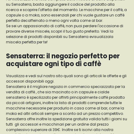
su Sensaterra, basta aggiungere il codice del prodotto alla
ricerca e scoprire l'offerta del momento. Le macchine per il caffè, a
capsule o a moka, sono essenziali per chi vuole gustare un caffè
perfetto decaffeinato o meno ogni volta come al bar.
Se sei un appassionato di caffè, non puoi perdere l'occasione di
provare diverse miscele, scopri il tuo gusto preferito. Vedi la
selezione di prodotti disponibili su Sensaterra evisualizzala
miscela perfetta per te!
Sensaterra: il negozio perfetto per
acquistare ogni tipo di caffè
Visualizza e vedi sul nostro sito quali sono gli articoli le offerte e gli
accessori disponibili oggi.
Sensaterra è il migliore negozio in commercio speciaizzato per la
vendita di caffè , che sia macinato o in capsule e cialde
sensaterra è specilizzato per offrirti principalmente caffè prodotto
da piccoli artigiani, inoltre la lista di prodotti comprende tutte le
macchine necessarie per produrlo in casa come al bar, come la
moka ed altri articoli sempre a sconto ad un prezzo competitivo.
Sensaterra offre inoltre la spedizione gratuita valida tutti i giorni su
tutti gli accessori e macchinari per un ordine dal prezzo
complessivo superiore di 39€. Inoltre se ti iscrivi alla nostra