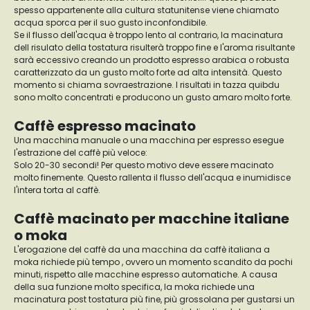
spesso appartenente alla cultura statunitense viene chiamato
acqua sporca per il suo gusto inconfondibile.
Se il flusso dell'acqua è troppo lento al contrario, la macinatura
dell risulato della tostatura risulterà troppo fine e l'aroma risultante
sarà eccessivo creando un prodotto espresso arabica o robusta
caratterizzato da un gusto molto forte ad alta intensità. Questo
momento si chiama sovraestrazione. I risultati in tazza quibdu
sono molto concentrati e producono un gusto amaro molto forte.
Caffè espresso macinato
Una macchina manuale o una macchina per espresso esegue
l'estrazione del caffè più veloce:
Solo 20-30 secondi! Per questo motivo deve essere macinato
molto finemente. Questo rallenta il flusso dell'acqua e inumidisce
l'intera torta al caffè.
Caffè macinato per macchine italiane
o moka
L'erogazione del caffè da una macchina da caffè italiana a
moka richiede più tempo , ovvero un momento scandito da pochi
minuti, rispetto alle macchine espresso automatiche. A causa
della sua funzione molto specifica, la moka richiede una
macinatura post tostatura più fine, più grossolana per gustarsi un