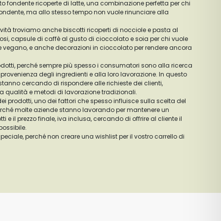
to fondente ricoperte di latte, una combinazione perfetta per chi
 fondente, ma allo stesso tempo non vuole rinunciare alla
vità troviamo anche biscotti ricoperti di nocciole e pasta al
osi, capsule di caffè al gusto di cioccolato e soia per chi vuole
 vegano, e anche decorazioni in cioccolato per rendere ancora
rodotti, perché sempre più spesso i consumatori sono alla ricerca
la provenienza degli ingredienti e alla loro lavorazione. In questo
stanno cercando di rispondere alle richieste dei clienti,
ta qualità e metodi di lavorazione tradizionali.
i prodotti, uno dei fattori che spesso influisce sulla scelta del
perché molte aziende stanno lavorando per mantenere un
ti e il prezzo finale, iva inclusa, cercando di offrire al cliente il
ossibile.
speciale, perché non creare una wishlist per il vostro carrello di