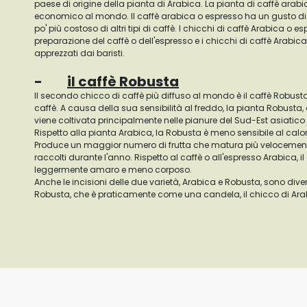
paese di origine della pianta di Arabica. La pianta di caffè arabica
economico al mondo. Il caffè arabica o espresso ha un gusto di fr
po' più costoso di altri tipi di caffè. I chicchi di caffè Arabica o es
preparazione del caffè o dell'espresso e i chicchi di caffè Arab
apprezzati dai baristi.
-
il caffè Robusta
Il secondo chicco di caffè più diffuso al mondo è il caffè Robusta,
caffè. A causa della sua sensibilità al freddo, la pianta Robusta, 
viene coltivata principalmente nelle pianure del Sud-Est asiatico 
Rispetto alla pianta Arabica, la Robusta è meno sensibile al calore
Produce un maggior numero di frutta che matura più velocement
raccolti durante l'anno. Rispetto al caffè o all'espresso Arabica, 
leggermente amaro e meno corposo.
Anche le incisioni delle due varietà, Arabica e Robusta, sono diver
Robusta, che è praticamente come una candela, il chicco di Ara