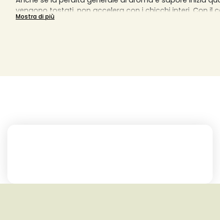
Anche se la perdita generale di aroma e sapore inizia qua
vengono tostati, non accelera con i chicchi interi. Con il ca
Mostra di più
verifica.
Inoltre, i grani interi sono spesso di qualità migliore, poic
solo quelli integri.
Se si macinano i chicchi direttamente in anteprima dell'e
macchina completamente automatica, a mano o con un m
otterrà il miglior caffè possibile.
Leggete qui tutte le informazioni importanti da tenere in
l'acquisto di caffè intero e di caffè in grani e sfogliate
caffè di diverse piccole torrefazioni artigianali. E aggiungi
wishlist il prodotto più adatto alle tue esigenze ad un pre
iva inclusa.