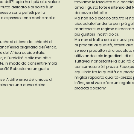
 dell'Etiopia ha il più alto valore
troviamo le tavolette di cioccola
utta delicato e di solito è un
ama il gusto forte e intenso del
presso sono perfetti per la
dolcezza del latte.
ica o espresso sono anche molto
Ma non solo cioccolato, tra le no
cioccolato fondente per i più gol
mantenere un regime alimentare
più gustosi i nostri dolci.
Ma non si tratta solo di nuovi p
 che si ottiene dai chicchi di
di prodotti di qualità, attenti al
anch'essa originaria dell'Africa,
senso, i produttori di cioccolato 
e dell'Africa occidentale.
utilizzando solo ingredienti di al
, all'umidità e alle malattie.
Tuttavia, nonostante la qualità de
e, in modo da consentire molti
consumatore è il prezzo. Ecco 
il caffè Robusta ha un gusto
equilibrio tra la qualità dei prodot
miglior rapporto qualità-prezzo p
se. A differenza del chicco di
Infine, se si vuole fare un regalo 
bica ha una curva dolce.
prodotti dolciari?