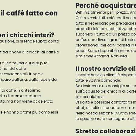
Perché acquistare 
 fatto con
Beh inizialmente per il prezzo. Ama
Qui troverete tutto ciò che il vos
tutto il necessario per preparare i
prodotti dolciari ricchi di zucche
n i chicchi interi?
zucchero il tutto ad un prezzo con
coffee con diversi gradi di tost
duzione, ci si rende subito conto
professionali per ogni barista i
casa. Sono disponibili anche caf
ffida anche ai chicchi di caffè o
e miscele Arbaica-Robusta.
 di caffè , per cui ci si può
Il nostro servizio cl
indi del caffè.
onservazione più lunga e
Il nostro servizio clienti è dispon
paro dall'aria, dalla luce e dal
tutte le vostre domande.
Se desiderate un consiglio sul c
i di caffè in anteprima
sull'acquisto dei chicchi di caff
dita di aroma e sapore.
qui per aiutarvi.
tato, ma non viene accelerata
Di solito è possibile contattarci
chat, di solito rispondiamo immed
ore e hanno aromi più complessi
Nella nostra sezione FAQ trover
la spedizione, la consegna e alt
Stretta collaborazi