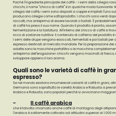
Poiché l'ingrediente principale del caffè - i semi della ciliegia ros
chicchi, il nome "chicco di caffè" è in qualche modo fuorviante. 
ciliegia del caffè, i semi sono disposti a coppie e impilati l'uno sull'
producono ciliegie come sottoprodotto. I chicchi sono verdi dopo
raccolti, ma anteprima di essere lavorati o tostati. È probabilment
di caffè ha preso il suo nome. Quando il prodotto è pronto, asso
fermentazione e la tostatura. All'interno del chicco di caffè si tr
ricco di sostanze nutritive. Il contenuto di caffeina del prodotto è 
I semi delle drupe vengono essiccati, fermentati e poi tostati per o
espresso destinati al mercato mondiale. Per la preparazione dei c
adatte sono le macchine portafiltro o le macchine completamen
anteprima dell'erogazione i chicchi vengono macinati di fresco
sviluppare appieno il loro aroma.
Quali sono le varietà di caffè in gran
espresso?
Se nel mondo esistono innumerevoli varianti di caffè in grani, oltr
Germania sono soprattutto le varietà Arabica e Robusta a prevaler
Arabica e Robusta, sono popolari perché si avvicinano maggiorm
-
Il caffè arabica
che è talvolta chiamato anche caffè di montagna degli altipiani
l'arabica è solitamente coltivata ad altitudini superiori ai 1.000 metri