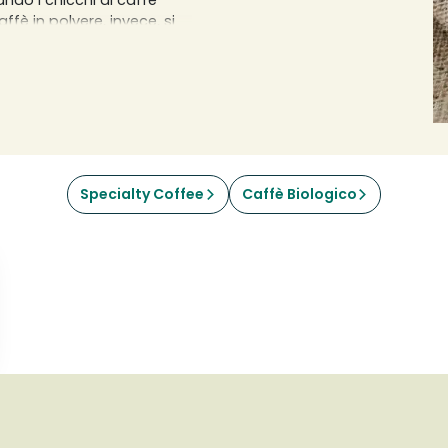
ndo i chicchi di caffè
ffè in polvere, invece, si
hé possono essere utilizzati
rogazione del caffè, in una
acinino elettrico, si
 considerazione per
 la nostra vasta gamma di
Specialty Coffee
Caffè Biologico
 al tuo carrello e alla tua
zzo di mercato invidiabile,