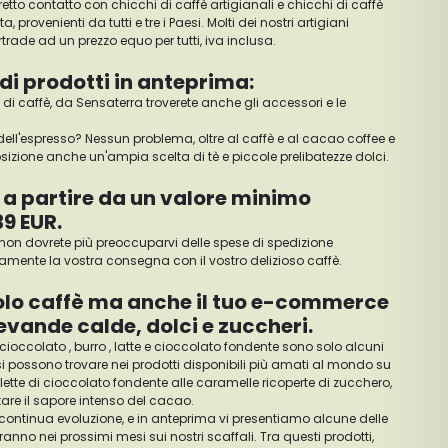
etto contatto con chicchi di caffè artigianali e chicchi di caffè
provenienti da tutti e tre i Paesi. Molti dei nostri artigiani
rade ad un prezzo equo per tutti, iva inclusa.
 prodotti in anteprima:
à di caffè, da Sensaterra troverete anche gli accessori e le
dell'espresso? Nessun problema, oltre al caffè e al cacao coffee e
sizione anche un'ampia scelta di tè e piccole prelibatezze dolci.
a partire da un valore minimo
39 EUR.
, non dovrete più preoccuparvi delle spese di spedizione
amente la vostra consegna con il vostro delizioso caffè.
olo caffè ma anche il tuo e-commerce
bevande calde, dolci e zuccheri.
cioccolato , burro , latte e cioccolato fondente sono solo alcuni
si possono trovare nei prodotti disponibili più amati al mondo su
lette di cioccolato fondente alle caramelle ricoperte di zucchero,
stare il sapore intenso del cacao.
n continua evoluzione, e in anteprima vi presentiamo alcune delle
ranno nei prossimi mesi sui nostri scaffali. Tra questi prodotti,