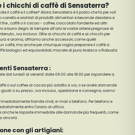
i chicchi di caffè di Sensaterra?
te il caffè e il coffee? Allora Sensaterra è il posto che fa per voi!
tro carrello e wishlist di prodotti alimentari e bevande desidera e
l the , caffè o il cacao - coffee, cioccolato fondente ed altri
ro e burro degni di riempire all’orlo le vostre arterie pregnose di
tenuto , iva inclusa. Oltre ai chicchi di caffè e ai chicchi per
atura e aroma, offriamo anche accessori, come quelli
n un caffè, ma anche per chiunque voglia preparare il caffè a
fè biologici ed equosolidali, miscele di pura Arabica o Robusta
ienti Sensaterra :
ibile dal lunedì al venerdì dalle 09:00 alle 18:00 per rispondere a
affè o sul coffee al cacao più adatto a voi, o se avete domande
è giusti o su prezzo , iva inclusa , spedizione e consegna, siamo
 immediatamente tramite chat, e-mail o telefono. Per telefono e
iatamente entro l'orario di ufficio.
ete anche le risposte immediate alle domande più frequenti, come
ro ancora.
one con gli artigiani: