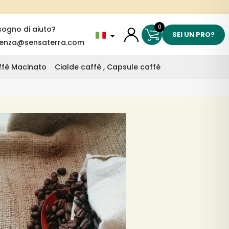
0
sogno di aiuto?
SEI UN PRO?
tenza@sensaterra.com
affè Macinato
Cialde caffè , Capsule caffè