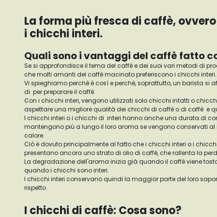
La forma più fresca di caffè, ovvero il caffè
i chicchi interi.
Quali sono i vantaggi del caffè fatto co
Se si approfondisce il tema del caffè e dei suoi vari metodi di pro
che molti amanti del caffè macinato preferiscono i chicchi interi.
Vi spieghiamo perché è così e perché, soprattutto, un barista si a
di per preparare il caffè.
Con i chicchi interi, vengono utilizzati solo chicchi intatti o chicchi
aspettare una migliore qualità dei chicchi di caffè o di caffè e qu
I chicchi interi o i chicchi di interi hanno anche una durata di c
mantengono più a lungo il loro aroma se vengono conservati al ri
calore.
Ciò è dovuto principalmente al fatto che i chicchi interi o i chicch
presentano ancora uno strato di olio di caffè, che rallenta la per
La degradazione dell'aroma inizia già quando il caffè viene tos
quando i chicchi sono interi.
I chicchi interi conservano quindi la maggior parte del loro sap
rispetto
I chicchi di caffè: Cosa sono?