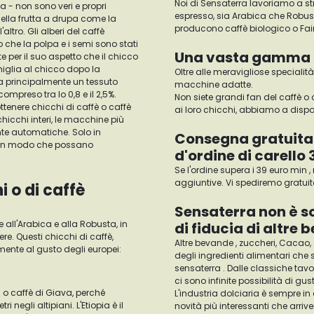
Noi di Sensaterra lavoriamo a str
sa - non sono veri e propri
espresso, sia Arabica che Robusta, 
Nella frutta a drupa come la
producono caffè biologico o Fairt
altro. Gli alberi del caffè
 che la polpa e i semi sono stati
Una vasta gamma di
e per il suo aspetto che il chicco
miglia al chicco dopo la
Oltre alle meravigliose specialit
ova principalmente un tessuto
macchine adatte.
compreso tra lo 0,8 e il 2,5%.
Non siete grandi fan del caffè o 
ttenere chicchi di caffè o caffè
ai loro chicchi, abbiamo a dispo
hicchi interi, le macchine più
te automatiche. Solo in
Consegna gratuita 
, in modo che possano
d'ordine di carello 
Se l'ordine supera i 39 euro min 
aggiuntive. Vi spediremo gratuit
i o di caffè
Sensaterra non è s
e all'Arabica e alla Robusta, in
di fiducia di altre 
e. Questi chicchi di caffè,
Altre bevande , zuccheri, Cacao, 
ente al gusto degli europei:
degli ingredienti alimentari che 
sensaterra . Dalle classiche tavo
ci sono infinite possibilità di gu
 o caffè di Giava, perché
L'industria dolciaria è sempre i
 negli altipiani. L'Etiopia è il
novità più interessanti che arrive