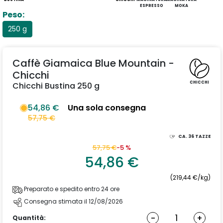
ESPRESSO
MOKA
Peso:
250 g
Caffè Giamaica Blue Mountain -
Chicchi
CHICCHI
Chicchi Bustina 250 g
54,86 €
Una sola consegna
57,75 €
CA.
36
TAZZE
57,75 €
-5 %
54,86 €
(219,44 €/kg)
Preparato e spedito entro 24 ore
Consegna stimata il 12/08/2026
-
+
Quantità: