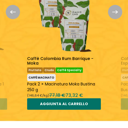
Un caffè perfettamente equilibrato
Torrefatto fresco
Scopri di più:
CaffèLab
Chicchi di Caffè
Caffè Colombia Rum Barrique -
Caf
Moka
Esp
Fruttato
Crudo
Caffè Specialty
Fru
CAFFÈ MACINATO
CAF
 1
Pack 2 × Macinatura Moka Bustina
Pac
250 g
Bus
77,18 €
73,32 €
(146,64 €/kg)
(146
AGGIUNTA AL CARRELLO