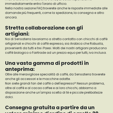
immediatamente entro l'orario di ufficio.
Nella nostra sezione FAQ troverete anche le risposte immediate alle
domande più frequenti, come la spedizione, la consegna e altro
ancora.
Stretta collaborazione con gli
artigiani:
Noi di Sensaterra lavoriamo a stretto contatto con chicchi di caffè
artigianali e chicchi di caffè espresso, sia Arabica che Robusta,
provenienti da tutti e tre i Paesi. Molti dei nostri artigiani producono
caffè biologico o Fairtrade ad un prezzo equo per tutti, iva inclusa.
Una vasta gamma di prodotti in
anteprima:
Oltre alle meravigliose specialità di caffè, da Sensaterra troverete
anche gli accessori e le macchine adatte.
Non siete grandi fan del caffè o dell'espresso? Nessun problema,
oltre al caffè e al cacao coffee e ai loro chicchi, abbiamo a
disposizione anche un'ampia scelta di tè e piccole prelibatezze
dolci.
Consegna gratuita a partire da un