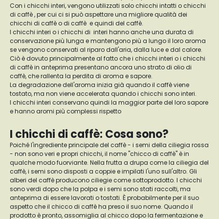
Con i chicchi interi, vengono utilizzati solo chicchi intatti o chicchi
di caffè , per cui ci si può aspettare una migliore qualità dei
chicchi di caffè o di caffè e quindi del caffè.
I chicchi interi o i chicchi di interi hanno anche una durata di
conservazione più lunga e mantengono più a lungo il loro aroma
se vengono conservati al riparo dall'aria, dalla luce e dal calore.
Ciò è dovuto principalmente al fatto che i chicchi interi o i chicchi
di caffè in anteprima presentano ancora uno strato di olio di
caffè, che rallenta la perdita di aroma e sapore.
La degradazione dell'aroma inizia già quando il caffè viene
tostato, ma non viene accelerata quando i chicchi sono interi.
I chicchi interi conservano quindi la maggior parte del loro sapore
e hanno aromi più complessi rispetto
I chicchi di caffè: Cosa sono?
Poiché l'ingrediente principale del caffè - i semi della ciliegia rossa
- non sono veri e propri chicchi, il nome "chicco di caffè" è in
qualche modo fuorviante. Nella frutta a drupa come la ciliegia del
caffè, i semi sono disposti a coppie e impilati l'uno sull'altro. Gli
alberi del caffè producono ciliegie come sottoprodotto. I chicchi
sono verdi dopo che la polpa e i semi sono stati raccolti, ma
anteprima di essere lavorati o tostati. È probabilmente per il suo
aspetto che il chicco di caffè ha preso il suo nome. Quando il
prodotto è pronto, assomiglia al chicco dopo la fermentazione e