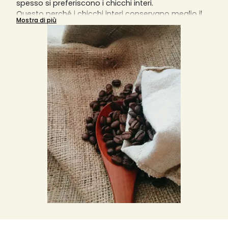
spesso si preferiscono i chicchi interi.
Questo perché i chicchi interi conservano meglio il
Mostra di più
sapore e l'aroma rispetto ai chicchi già macinati.
Pertanto, i chicchi di caffè sono un must per ogni
barista.
Anche se la perdita generale di aroma e sapore
inizia quando i chicchi di caffè vengono tostati, non
accelera con i chicchi interi. Con il caffè in polvere,
invece, si verifica.
Inoltre, i grani interi sono spesso di qualità migliore,
poiché possono essere utilizzati solo quelli integri.
Se si macinano i chicchi direttamente in anteprima
dell'erogazione del caffè, in una macchina
completamente automatica, a mano o con un
macinino elettrico, si otterrà il miglior caffè possibile.
Leggete qui tutte le informazioni importanti da
tenere in considerazione per l'acquisto di caffè
intero e di caffè in grani e sfogliate la nostra vasta
gamma di caffè di diverse piccole torrefazioni
artigianali. E aggiungi al tuo carrello e alla tua
wishlist il prodotto più adatto alle tue esigenze ad
un prezzo di mercato invidiabile, iva inclusa.