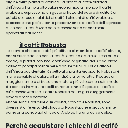
origine della pianta di Arabica. La pianta di caffè arabica
dell'Etiopia ha il più alto valore economico al mondo. Il caffè
arabica o espresso ha un gusto di frutta delicato e di solito è un
po' più costoso di altri tipi di caffè. I chicchi di caffè Arabica o
espresso sono perfetti per la preparazione del caffè o dell'espresso
e i chicchi di caffè Arabica o espresso sono anche molto
apprezzati dai baristi.
-
il caffè Robusta
Il secondo chicco di caffè più diffuso al mondo è il caffè Robusta,
che si ottiene dai chicchi di caffè. A causa della sua sensibilità al
freddo, la pianta Robusta, anch'essa originaria dell'Africa, viene
coltivata principalmente nelle pianure del Sud-Est asiatico e
dell'Africa occidentale. Rispetto alla pianta Arabica, la Robusta è
meno sensibile al calore, all'umidità e alle malattie. Produce un
maggior numero di frutta che matura più velocemente, in modo
da consentire molti raccolti durante l'anno. Rispetto al caffè o
all'espresso Arabica, il caffè Robusta ha un gusto leggermente
amaro e meno corposo.
Anche le incisioni delle due varietà, Arabica e Robusta, sono
diverse. A differenza del chicco di Robusta, che è praticamente
come una candela, il chicco di Arabica ha una curva dolce.
Perché acquistare i chicchi di caffè