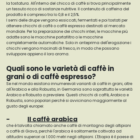
la tostatura. All'interno del chicco di caffè si trova principalmente
un tessuto ricco di sostanze nutritive. Il contenuto di caffeina del
prodotto è compreso tra lo 0,8 e il 2,5%.
I semi delle drupe vengono essiccati, fermentati e poi tostati per
ottenere chicchi di caffè o caffè espresso destinati al mercato
mondiale. Per la preparazione dei chicchi interi, le macchine più
adatte sono le macchine portafiltro o le macchine
completamente automatiche. Solo in anteprima dell'erogazione i
chicchi vengono macinati di fresco, in modo che possano
sviluppare appieno il loro aroma.
Quali sono le varietà di caffè in
grani o di caffè espresso?
Se nel mondo esistono innumerevoli varianti di caffè in grani, oltre
all'Arabica e alla Robusta, in Germania sono soprattutto le varietà
Arabica e Robusta a prevalere. Questi chicchi di caffè, Arabica e
Robusta, sono popolari perché si avvicinano maggiormente al
gusto degli europei:
-
Il caffè arabica
che è talvolta chiamato anche caffè di montagna degli altipiani
o caffè di Giava, perché l'arabica è solitamente coltivata ad
altitudini superiori ai 1.000 metri negli altipiani. L'Etiopia è il paese di