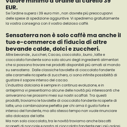
valore minimo d'ordine di carello 39
EUR.
Se l'ordine supera i 39 euro min , non dovrete più preoccuparvi
delle spese di spedizione aggiuntive. Vi spediremo gratuitamente
la vostra consegna con il vostro delizioso caffè.
Sensaterra non è solo caffè ma anche il
tuo e-commerce di fiducia di altre
bevande calde, dolci e zuccheri.
Altre bevande , zuccheri, Cacao, cioccolato , burro , latte e
cioccolato fondente sono solo alcuni degli ingredienti alimentari
che si possono trovare nei prodotti disponibili più amati al mondo
su sensaterra . Dalle classiche tavolette di cioccolato fondente
alle caramelle ricoperte di zucchero, ci sono infinite possibilità di
gustare il sapore intenso del cacao.
L'industria dolciaria è sempre in continua evoluzione, e in
anteprima vi presentiamo alcune delle novità più interessanti che
arriveranno nei prossimi mesi sui nostri scaffali. Tra questi
prodotti, troviamo le tavolette di cioccolato fondente ricoperte di
latte, una combinazione perfetta per chi ama il gusto forte e
intenso del fondente, ma allo stesso tempo non vuole rinunciare
alla dolcezza del latte.
Ma non solo cioccolato, tra le novità troviamo anche biscotti
ricoperti di nocciole e pasta al cioccolato fondente per i più golosi,