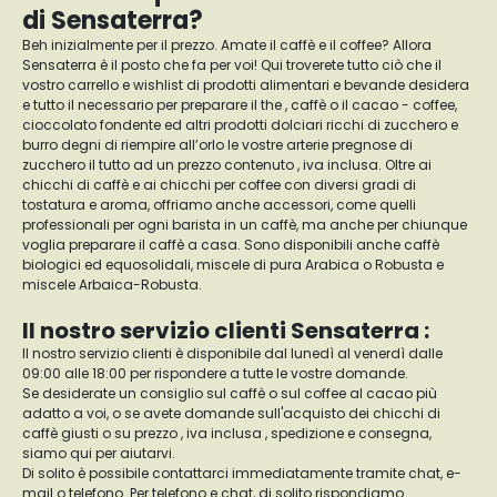
di Sensaterra?
Beh inizialmente per il prezzo. Amate il caffè e il coffee? Allora
Sensaterra è il posto che fa per voi! Qui troverete tutto ciò che il
vostro carrello e wishlist di prodotti alimentari e bevande desidera
e tutto il necessario per preparare il the , caffè o il cacao - coffee,
cioccolato fondente ed altri prodotti dolciari ricchi di zucchero e
burro degni di riempire all’orlo le vostre arterie pregnose di
zucchero il tutto ad un prezzo contenuto , iva inclusa. Oltre ai
chicchi di caffè e ai chicchi per coffee con diversi gradi di
tostatura e aroma, offriamo anche accessori, come quelli
professionali per ogni barista in un caffè, ma anche per chiunque
voglia preparare il caffè a casa. Sono disponibili anche caffè
biologici ed equosolidali, miscele di pura Arabica o Robusta e
miscele Arbaica-Robusta.
Il nostro servizio clienti Sensaterra :
Il nostro servizio clienti è disponibile dal lunedì al venerdì dalle
09:00 alle 18:00 per rispondere a tutte le vostre domande.
Se desiderate un consiglio sul caffè o sul coffee al cacao più
adatto a voi, o se avete domande sull'acquisto dei chicchi di
caffè giusti o su prezzo , iva inclusa , spedizione e consegna,
siamo qui per aiutarvi.
Di solito è possibile contattarci immediatamente tramite chat, e-
mail o telefono. Per telefono e chat, di solito rispondiamo