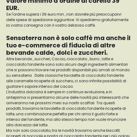
valore minimo d'ordine di carello 39
EUR.
Se l'ordine supera i 39 euro min , non dovrete più preoccuparvi
delle spese di spedizione aggiuntive. Vi spediremo gratuitamente
la vostra consegna con il vostro delizioso caffè.
Sensaterra non è solo caffè ma anche il
tuo e-commerce di fiducia di altre
bevande calde, dolci e zuccheri.
Altre bevande , zuccheri, Cacao, cioccolato , burro , latte e
cioccolato fondente sono solo alcuni degli ingredienti alimentari
che si possono trovare nei prodotti disponibili più amati al mondo
su sensaterra . Dalle classiche tavolette di cioccolato fondente
alle caramelle ricoperte di zucchero, ci sono infinite possibilità di
gustare il sapore intenso del cacao.
L'industria dolciaria è sempre in continua evoluzione, e in
anteprima vi presentiamo alcune delle novità più interessanti che
arriveranno nei prossimi mesi sui nostri scaffali. Tra questi
prodotti, troviamo le tavolette di cioccolato fondente ricoperte di
latte, una combinazione perfetta per chi ama il gusto forte e
intenso del fondente, ma allo stesso tempo non vuole rinunciare
alla dolcezza del latte.
Ma non solo cioccolato, tra le novità troviamo anche biscotti
ricoperti di nocciole e pasta al cioccolato fondente per i più golosi,