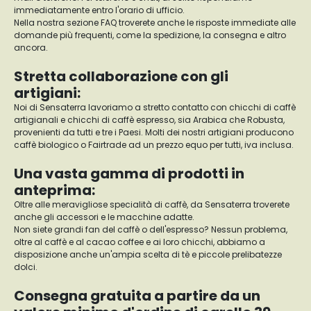
immediatamente entro l'orario di ufficio.
Nella nostra sezione FAQ troverete anche le risposte immediate alle
domande più frequenti, come la spedizione, la consegna e altro
ancora.
Stretta collaborazione con gli
artigiani:
Noi di Sensaterra lavoriamo a stretto contatto con chicchi di caffè
artigianali e chicchi di caffè espresso, sia Arabica che Robusta,
provenienti da tutti e tre i Paesi. Molti dei nostri artigiani producono
caffè biologico o Fairtrade ad un prezzo equo per tutti, iva inclusa.
Una vasta gamma di prodotti in
anteprima:
Oltre alle meravigliose specialità di caffè, da Sensaterra troverete
anche gli accessori e le macchine adatte.
Non siete grandi fan del caffè o dell'espresso? Nessun problema,
oltre al caffè e al cacao coffee e ai loro chicchi, abbiamo a
disposizione anche un'ampia scelta di tè e piccole prelibatezze
dolci.
Consegna gratuita a partire da un