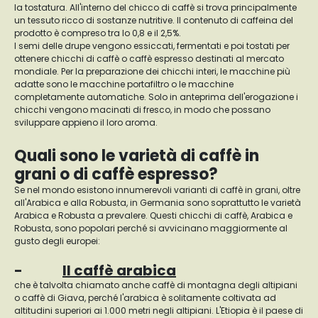
la tostatura. All'interno del chicco di caffè si trova principalmente
un tessuto ricco di sostanze nutritive. Il contenuto di caffeina del
prodotto è compreso tra lo 0,8 e il 2,5%.
I semi delle drupe vengono essiccati, fermentati e poi tostati per
ottenere chicchi di caffè o caffè espresso destinati al mercato
mondiale. Per la preparazione dei chicchi interi, le macchine più
adatte sono le macchine portafiltro o le macchine
completamente automatiche. Solo in anteprima dell'erogazione i
chicchi vengono macinati di fresco, in modo che possano
sviluppare appieno il loro aroma.
Quali sono le varietà di caffè in
grani o di caffè espresso?
Se nel mondo esistono innumerevoli varianti di caffè in grani, oltre
all'Arabica e alla Robusta, in Germania sono soprattutto le varietà
Arabica e Robusta a prevalere. Questi chicchi di caffè, Arabica e
Robusta, sono popolari perché si avvicinano maggiormente al
gusto degli europei:
-
Il caffè arabica
che è talvolta chiamato anche caffè di montagna degli altipiani
o caffè di Giava, perché l'arabica è solitamente coltivata ad
altitudini superiori ai 1.000 metri negli altipiani. L'Etiopia è il paese di