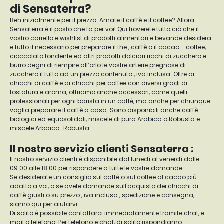
di Sensaterra?
Beh inizialmente per il prezzo. Amate il caffè e il coffee? Allora
Sensaterra è il posto che fa per voi! Qui troverete tutto ciò che il
vostro carrello e wishlist di prodotti alimentari e bevande desidera
e tutto il necessario per preparare il the , caffè o il cacao - coffee,
cioccolato fondente ed altri prodotti dolciari ricchi di zucchero e
burro degni di riempire all’orlo le vostre arterie pregnose di
zucchero il tutto ad un prezzo contenuto , iva inclusa. Oltre ai
chicchi di caffè e ai chicchi per coffee con diversi gradi di
tostatura e aroma, offriamo anche accessori, come quelli
professionali per ogni barista in un caffè, ma anche per chiunque
voglia preparare il caffè a casa. Sono disponibili anche caffè
biologici ed equosolidali, miscele di pura Arabica o Robusta e
miscele Arbaica-Robusta.
Il nostro servizio clienti Sensaterra :
Il nostro servizio clienti è disponibile dal lunedì al venerdì dalle
09:00 alle 18:00 per rispondere a tutte le vostre domande.
Se desiderate un consiglio sul caffè o sul coffee al cacao più
adatto a voi, o se avete domande sull'acquisto dei chicchi di
caffè giusti o su prezzo , iva inclusa , spedizione e consegna,
siamo qui per aiutarvi.
Di solito è possibile contattarci immediatamente tramite chat, e-
mail o telefono. Per telefono e chat, di solito rispondiamo