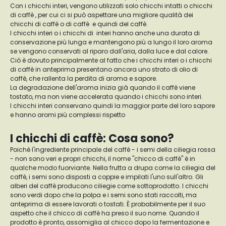
Con i chicchi interi, vengono utilizzati solo chicchi intatti o chicchi
di caffè , per cui ci si può aspettare una migliore qualità dei
chicchi di caffè o di caffè e quindi del caffè.
I chicchi interi o i chicchi di interi hanno anche una durata di
conservazione più lunga e mantengono più a lungo il loro aroma
se vengono conservati al riparo dall'aria, dalla luce e dal calore.
Ciò è dovuto principalmente al fatto che i chicchi interi o i chicchi
di caffè in anteprima presentano ancora uno strato di olio di
caffè, che rallenta la perdita di aroma e sapore.
La degradazione dell'aroma inizia già quando il caffè viene
tostato, ma non viene accelerata quando i chicchi sono interi.
I chicchi interi conservano quindi la maggior parte del loro sapore
e hanno aromi più complessi rispetto
I chicchi di caffè: Cosa sono?
Poiché l'ingrediente principale del caffè - i semi della ciliegia rossa
- non sono veri e propri chicchi, il nome "chicco di caffè" è in
qualche modo fuorviante. Nella frutta a drupa come la ciliegia del
caffè, i semi sono disposti a coppie e impilati l'uno sull'altro. Gli
alberi del caffè producono ciliegie come sottoprodotto. I chicchi
sono verdi dopo che la polpa e i semi sono stati raccolti, ma
anteprima di essere lavorati o tostati. È probabilmente per il suo
aspetto che il chicco di caffè ha preso il suo nome. Quando il
prodotto è pronto, assomiglia al chicco dopo la fermentazione e