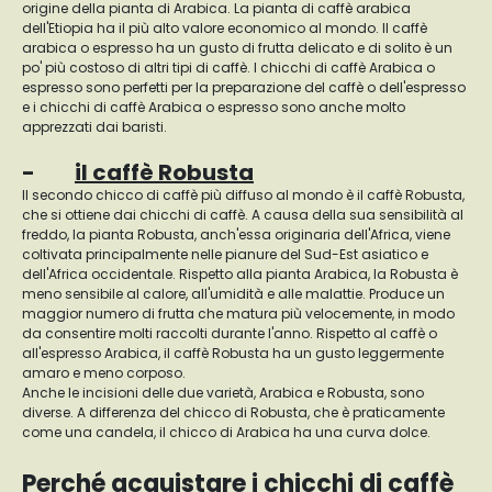
origine della pianta di Arabica. La pianta di caffè arabica
dell'Etiopia ha il più alto valore economico al mondo. Il caffè
arabica o espresso ha un gusto di frutta delicato e di solito è un
po' più costoso di altri tipi di caffè. I chicchi di caffè Arabica o
espresso sono perfetti per la preparazione del caffè o dell'espresso
e i chicchi di caffè Arabica o espresso sono anche molto
apprezzati dai baristi.
-
il caffè Robusta
Il secondo chicco di caffè più diffuso al mondo è il caffè Robusta,
che si ottiene dai chicchi di caffè. A causa della sua sensibilità al
freddo, la pianta Robusta, anch'essa originaria dell'Africa, viene
coltivata principalmente nelle pianure del Sud-Est asiatico e
dell'Africa occidentale. Rispetto alla pianta Arabica, la Robusta è
meno sensibile al calore, all'umidità e alle malattie. Produce un
maggior numero di frutta che matura più velocemente, in modo
da consentire molti raccolti durante l'anno. Rispetto al caffè o
all'espresso Arabica, il caffè Robusta ha un gusto leggermente
amaro e meno corposo.
Anche le incisioni delle due varietà, Arabica e Robusta, sono
diverse. A differenza del chicco di Robusta, che è praticamente
come una candela, il chicco di Arabica ha una curva dolce.
Perché acquistare i chicchi di caffè