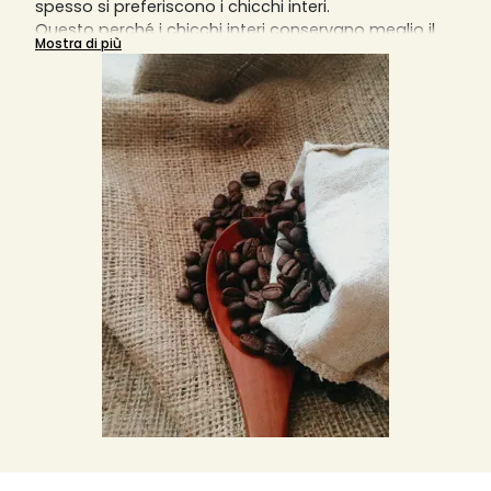
spesso si preferiscono i chicchi interi.
Questo perché i chicchi interi conservano meglio il
Mostra di più
sapore e l'aroma rispetto ai chicchi già macinati.
Pertanto, i chicchi di caffè sono un must per ogni
barista.
Anche se la perdita generale di aroma e sapore
inizia quando i chicchi di caffè vengono tostati, non
accelera con i chicchi interi. Con il caffè in polvere,
invece, si verifica.
Inoltre, i grani interi sono spesso di qualità migliore,
poiché possono essere utilizzati solo quelli integri.
Se si macinano i chicchi direttamente in anteprima
dell'erogazione del caffè, in una macchina
completamente automatica, a mano o con un
macinino elettrico, si otterrà il miglior caffè possibile.
Leggete qui tutte le informazioni importanti da
tenere in considerazione per l'acquisto di caffè
intero e di caffè in grani e sfogliate la nostra vasta
gamma di caffè di diverse piccole torrefazioni
artigianali. E aggiungi al tuo carrello e alla tua
wishlist il prodotto più adatto alle tue esigenze ad
un prezzo di mercato invidiabile, iva inclusa.