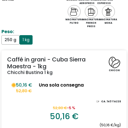
AEROPRESS
ESPRESSO
MACINATURA
MACINATURA
MACINATURA
FILTRO
FRENCH
MOKA
PRESS
Peso:
250 g
1 kg
Caffé in grani - Cuba Sierra
Maestra - 1kg
CHICCHI
Chicchi Bustina 1 kg
50,16 €
Una sola consegna
52,80 €
CA.
143
TAZZE
52,80 €
-5 %
50,16 €
(50,16 €/kg)