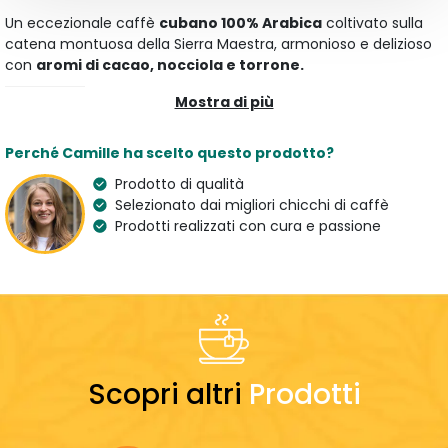
Un eccezionale caffè
cubano 100% Arabica
coltivato sulla
catena montuosa della Sierra Maestra, armonioso e delizioso
con
aromi di cacao, nocciola e torrone.
Mostra di più
Caratteristiche
Tipologia
Aroma
Perché Camille ha scelto questo prodotto?
Chicchi di Caffè
Cacao, Nocciola e
Torrone
Prodotto di qualità
Selezionato dai migliori chicchi di caffè
Varietà
Origine
Prodotti realizzati con cura e passione
100 % Arabica
Cuba
Caffè Specialty
Paese dell'artigiano
France
Preparazione
Dosaggio
Scopri altri
Prodotti
7 g
LEGGERO
EQUILIBRATO
FORTE
ACIDO
EQUILIBRATO
AMARO