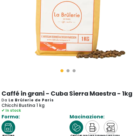
Caffé in grani - Cuba Sierra Maestra - 1kg
Da
La Brûlerie de Paris
Chicchi Bustina 1 kg
✔ In stock
Forma:
Macinazione:
BUSTINA
CHICCHI
MACINATURA
MACINATURA