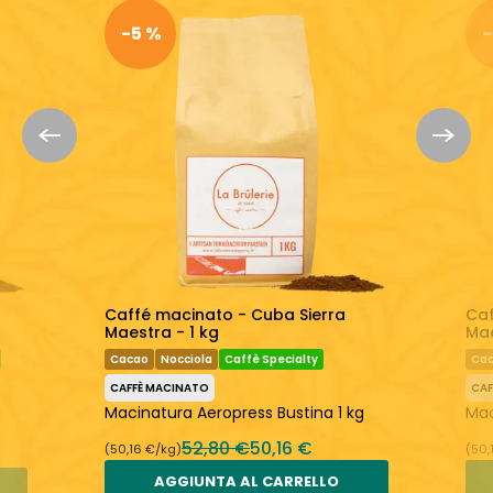
-5 %
-
Un caffè perfettamente equilibrato
Torrefatto fresco
Scopri di più:
La Brûlerie de Paris
Chicchi di Caffè
Caffé macinato - Cuba Sierra
Caf
Maestra - 1 kg
Mae
Cacao
Nocciola
Caffè Specialty
Ca
CAFFÈ MACINATO
CAF
Macinatura Aeropress Bustina 1 kg
Mac
52,80 €
50,16 €
(50,16 €/kg)
(50,
AGGIUNTA AL CARRELLO