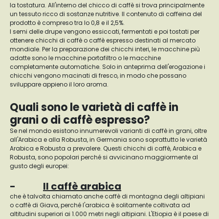
la tostatura. All'interno del chicco di caffè si trova principalmente
un tessuto ricco di sostanze nutritive. Il contenuto di caffeina del
prodotto è compreso tra lo 0,8 e il 2,5%.
I semi delle drupe vengono essiccati, fermentati e poi tostati per
ottenere chicchi di caffè o caffè espresso destinati al mercato
mondiale. Per la preparazione dei chicchi interi, le macchine più
adatte sono le macchine portafiltro o le macchine
completamente automatiche. Solo in anteprima dell'erogazione i
chicchi vengono macinati di fresco, in modo che possano
sviluppare appieno il loro aroma.
Quali sono le varietà di caffè in
grani o di caffè espresso?
Se nel mondo esistono innumerevoli varianti di caffè in grani, oltre
all'Arabica e alla Robusta, in Germania sono soprattutto le varietà
Arabica e Robusta a prevalere. Questi chicchi di caffè, Arabica e
Robusta, sono popolari perché si avvicinano maggiormente al
gusto degli europei:
-
Il caffè arabica
che è talvolta chiamato anche caffè di montagna degli altipiani
o caffè di Giava, perché l'arabica è solitamente coltivata ad
altitudini superiori ai 1.000 metri negli altipiani. L'Etiopia è il paese di