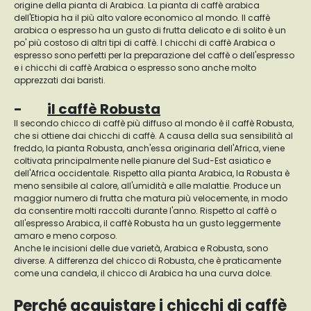
origine della pianta di Arabica. La pianta di caffè arabica
dell'Etiopia ha il più alto valore economico al mondo. Il caffè
arabica o espresso ha un gusto di frutta delicato e di solito è un
po' più costoso di altri tipi di caffè. I chicchi di caffè Arabica o
espresso sono perfetti per la preparazione del caffè o dell'espresso
e i chicchi di caffè Arabica o espresso sono anche molto
apprezzati dai baristi.
-
il caffè Robusta
Il secondo chicco di caffè più diffuso al mondo è il caffè Robusta,
che si ottiene dai chicchi di caffè. A causa della sua sensibilità al
freddo, la pianta Robusta, anch'essa originaria dell'Africa, viene
coltivata principalmente nelle pianure del Sud-Est asiatico e
dell'Africa occidentale. Rispetto alla pianta Arabica, la Robusta è
meno sensibile al calore, all'umidità e alle malattie. Produce un
maggior numero di frutta che matura più velocemente, in modo
da consentire molti raccolti durante l'anno. Rispetto al caffè o
all'espresso Arabica, il caffè Robusta ha un gusto leggermente
amaro e meno corposo.
Anche le incisioni delle due varietà, Arabica e Robusta, sono
diverse. A differenza del chicco di Robusta, che è praticamente
come una candela, il chicco di Arabica ha una curva dolce.
Perché acquistare i chicchi di caffè