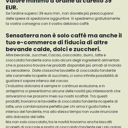
valore minimo d'ordine di carello 39
EUR.
Se l'ordine supera i 39 euro min , non dovrete più preoccuparvi
delle spese di spedizione aggiuntive. Vi spediremo gratuitamente
la vostra consegna con il vostro delizioso caffè.
Sensaterra non è solo caffè ma anche il
tuo e-commerce di fiducia di altre
bevande calde, dolci e zuccheri.
Altre bevande , zuccheri, Cacao, cioccolato , burro , latte e
cioccolato fondente sono solo alcuni degli ingredienti alimentari
che si possono trovare nei prodotti disponibili più amati al mondo
su sensaterra . Dalle classiche tavolette di cioccolato fondente
alle caramelle ricoperte di zucchero, ci sono infinite possibilità di
gustare il sapore intenso del cacao.
L'industria dolciaria è sempre in continua evoluzione, e in
anteprima vi presentiamo alcune delle novità più interessanti che
arriveranno nei prossimi mesi sui nostri scaffali. Tra questi
prodotti, troviamo le tavolette di cioccolato fondente ricoperte di
latte, una combinazione perfetta per chi ama il gusto forte e
intenso del fondente, ma allo stesso tempo non vuole rinunciare
alla dolcezza del latte.
Ma non solo cioccolato, tra le novità troviamo anche biscotti
ricoperti di nocciole e pasta al cioccolato fondente per i più golosi,