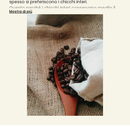
spesso si preferiscono i chicchi interi.
Questo perché i chicchi interi conservano meglio il
Mostra di più
sapore e l'aroma rispetto ai chicchi già macinati.
Pertanto, i chicchi di caffè sono un must per ogni
barista.
Anche se la perdita generale di aroma e sapore
inizia quando i chicchi di caffè vengono tostati, non
accelera con i chicchi interi. Con il caffè in polvere,
invece, si verifica.
Inoltre, i grani interi sono spesso di qualità migliore,
poiché possono essere utilizzati solo quelli integri.
Se si macinano i chicchi direttamente in anteprima
dell'erogazione del caffè, in una macchina
completamente automatica, a mano o con un
macinino elettrico, si otterrà il miglior caffè possibile.
Leggete qui tutte le informazioni importanti da
tenere in considerazione per l'acquisto di caffè
intero e di caffè in grani e sfogliate la nostra vasta
gamma di caffè di diverse piccole torrefazioni
artigianali. E aggiungi al tuo carrello e alla tua
wishlist il prodotto più adatto alle tue esigenze ad
un prezzo di mercato invidiabile, iva inclusa.