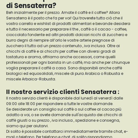
di Sensaterra?
Beh inizialmente per il prezzo. Amate il caffè e il coffee? Allora
Sensaterra è il posto che fa per voi! Qui troverete tutto ciò che il
vostro carrello e wishlist di prodotti alimentari e bevande desidera
e tutto il necessario per preparare il the , caffè o il cacao - coffee,
cioccolato fondente ed altri prodotti dolciari ricchi di zucchero e
burro degni di riempire all’orlo le vostre arterie pregnose di
zucchero il tutto ad un prezzo contenuto , iva inclusa. Oltre ai
chicchi di caffè e ai chicchi per coffee con diversi gradi di
tostatura e aroma, offriamo anche accessori, come quelli
professionali per ogni barista in un caffè, ma anche per chiunque
voglia preparare il caffè a casa. Sono disponibili anche caffè
biologici ed equosolidali, miscele di pura Arabica o Robusta e
miscele Arbaica-Robusta.
Il nostro servizio clienti Sensaterra :
Il nostro servizio clienti è disponibile dal lunedì al venerdì dalle
09:00 alle 18:00 per rispondere a tutte le vostre domande.
Se desiderate un consiglio sul caffè o sul coffee al cacao più
adatto a voi, o se avete domande sull'acquisto dei chicchi di
caffè giusti o su prezzo , iva inclusa , spedizione e consegna,
siamo qui per aiutarvi.
Di solito è possibile contattarci immediatamente tramite chat, e-
mail o telefono. Per telefono e chat, di solito rispondiamo