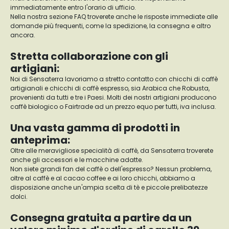
immediatamente entro l'orario di ufficio.
Nella nostra sezione FAQ troverete anche le risposte immediate alle
domande più frequenti, come la spedizione, la consegna e altro
ancora.
Stretta collaborazione con gli
artigiani:
Noi di Sensaterra lavoriamo a stretto contatto con chicchi di caffè
artigianali e chicchi di caffè espresso, sia Arabica che Robusta,
provenienti da tutti e tre i Paesi. Molti dei nostri artigiani producono
caffè biologico o Fairtrade ad un prezzo equo per tutti, iva inclusa.
Una vasta gamma di prodotti in
anteprima:
Oltre alle meravigliose specialità di caffè, da Sensaterra troverete
anche gli accessori e le macchine adatte.
Non siete grandi fan del caffè o dell'espresso? Nessun problema,
oltre al caffè e al cacao coffee e ai loro chicchi, abbiamo a
disposizione anche un'ampia scelta di tè e piccole prelibatezze
dolci.
Consegna gratuita a partire da un