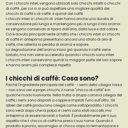
Con i chicchi interi, vengono utilizzati solo chicchi intatti o chicchi
di caffè , per cui ci si può aspettare una migliore qualità dei
chicchi di caffè o di caffè e quindi del caffè.
I chicchi interi o i chicchi di interi hanno anche una durata di
conservazione più lunga e mantengono più a lungo il loro aroma
se vengono conservati al riparo dall'aria, dalla luce e dal calore.
Ciò è dovuto principalmente al fatto che i chicchi interi o i chicchi
di caffè in anteprima presentano ancora uno strato di olio di
caffè, che rallenta la perdita di aroma e sapore.
La degradazione dell'aroma inizia già quando il caffè viene
tostato, ma non viene accelerata quando i chicchi sono interi.
I chicchi interi conservano quindi la maggior parte del loro sapore
e hanno aromi più complessi rispetto
I chicchi di caffè: Cosa sono?
Poiché l'ingrediente principale del caffè - i semi della ciliegia rossa
- non sono veri e propri chicchi, il nome "chicco di caffè" è in
qualche modo fuorviante. Nella frutta a drupa come la ciliegia del
caffè, i semi sono disposti a coppie e impilati l'uno sull'altro. Gli
alberi del caffè producono ciliegie come sottoprodotto. I chicchi
sono verdi dopo che la polpa e i semi sono stati raccolti, ma
anteprima di essere lavorati o tostati. È probabilmente per il suo
aspetto che il chicco di caffè ha preso il suo nome. Quando il
prodotto è pronto, assomiglia al chicco dopo la fermentazione e