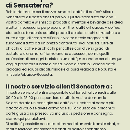
di Sensaterra?
Beh inizialmente per il prezzo. Amate il caffè e il coffee? Allora
Sensaterra è il posto che fa per voi! Qui troverete tutto ciò che il
vostro carrello e wishlist di prodotti alimentari e bevande desidera
e tutto il necessario per preparare il the , caffè o il cacao - coffee,
cioccolato fondente ed altri prodotti dolciari ricchi di zucchero e
burro degni di riempire all’orlo le vostre arterie pregnose di
zucchero il tutto ad un prezzo contenuto , iva inclusa. Oltre ai
chicchi di caffè e ai chicchi per coffee con diversi gradi di
tostatura e aroma, offriamo anche accessori, come quelli
professionali per ogni barista in un caffè, ma anche per chiunque
voglia preparare il caffè a casa. Sono disponibili anche caffè
biologici ed equosolidali, miscele di pura Arabica o Robusta e
miscele Arbaica-Robusta.
Il nostro servizio clienti Sensaterra :
Il nostro servizio clienti è disponibile dal lunedì al venerdì dalle
09:00 alle 18:00 per rispondere a tutte le vostre domande.
Se desiderate un consiglio sul caffè o sul coffee al cacao più
adatto a voi, o se avete domande sull'acquisto dei chicchi di
caffè giusti o su prezzo , iva inclusa , spedizione e consegna,
siamo qui per aiutarvi.
Di solito è possibile contattarci immediatamente tramite chat, e-
mail o telefono. Per telefono e chat, di solito rispondiamo