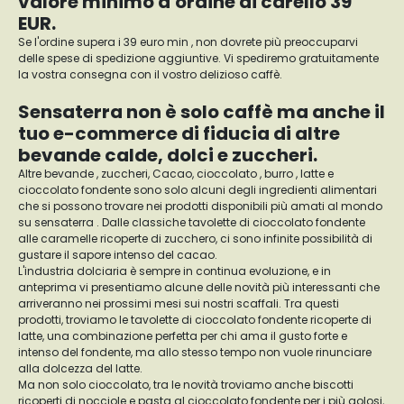
valore minimo d'ordine di carello 39
EUR.
Se l'ordine supera i 39 euro min , non dovrete più preoccuparvi
delle spese di spedizione aggiuntive. Vi spediremo gratuitamente
la vostra consegna con il vostro delizioso caffè.
Sensaterra non è solo caffè ma anche il
tuo e-commerce di fiducia di altre
bevande calde, dolci e zuccheri.
Altre bevande , zuccheri, Cacao, cioccolato , burro , latte e
cioccolato fondente sono solo alcuni degli ingredienti alimentari
che si possono trovare nei prodotti disponibili più amati al mondo
su sensaterra . Dalle classiche tavolette di cioccolato fondente
alle caramelle ricoperte di zucchero, ci sono infinite possibilità di
gustare il sapore intenso del cacao.
L'industria dolciaria è sempre in continua evoluzione, e in
anteprima vi presentiamo alcune delle novità più interessanti che
arriveranno nei prossimi mesi sui nostri scaffali. Tra questi
prodotti, troviamo le tavolette di cioccolato fondente ricoperte di
latte, una combinazione perfetta per chi ama il gusto forte e
intenso del fondente, ma allo stesso tempo non vuole rinunciare
alla dolcezza del latte.
Ma non solo cioccolato, tra le novità troviamo anche biscotti
ricoperti di nocciole e pasta al cioccolato fondente per i più golosi,