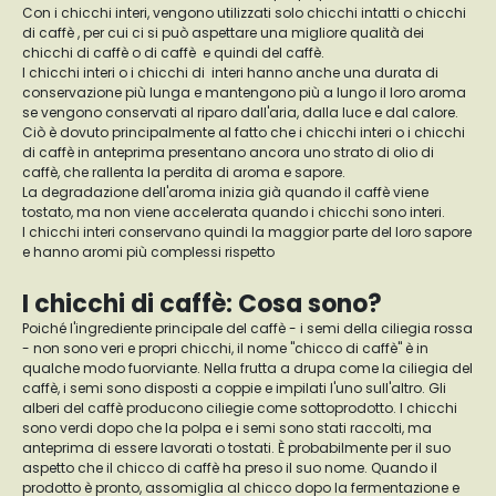
Con i chicchi interi, vengono utilizzati solo chicchi intatti o chicchi
di caffè , per cui ci si può aspettare una migliore qualità dei
chicchi di caffè o di caffè e quindi del caffè.
I chicchi interi o i chicchi di interi hanno anche una durata di
conservazione più lunga e mantengono più a lungo il loro aroma
se vengono conservati al riparo dall'aria, dalla luce e dal calore.
Ciò è dovuto principalmente al fatto che i chicchi interi o i chicchi
di caffè in anteprima presentano ancora uno strato di olio di
caffè, che rallenta la perdita di aroma e sapore.
La degradazione dell'aroma inizia già quando il caffè viene
tostato, ma non viene accelerata quando i chicchi sono interi.
I chicchi interi conservano quindi la maggior parte del loro sapore
e hanno aromi più complessi rispetto
I chicchi di caffè: Cosa sono?
Poiché l'ingrediente principale del caffè - i semi della ciliegia rossa
- non sono veri e propri chicchi, il nome "chicco di caffè" è in
qualche modo fuorviante. Nella frutta a drupa come la ciliegia del
caffè, i semi sono disposti a coppie e impilati l'uno sull'altro. Gli
alberi del caffè producono ciliegie come sottoprodotto. I chicchi
sono verdi dopo che la polpa e i semi sono stati raccolti, ma
anteprima di essere lavorati o tostati. È probabilmente per il suo
aspetto che il chicco di caffè ha preso il suo nome. Quando il
prodotto è pronto, assomiglia al chicco dopo la fermentazione e