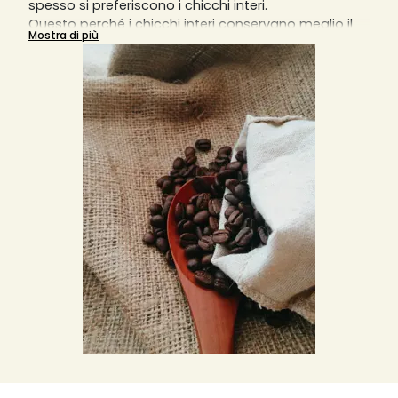
spesso si preferiscono i chicchi interi.
Questo perché i chicchi interi conservano meglio il
Mostra di più
sapore e l'aroma rispetto ai chicchi già macinati.
Pertanto, i chicchi di caffè sono un must per ogni
barista.
Anche se la perdita generale di aroma e sapore
inizia quando i chicchi di caffè vengono tostati, non
accelera con i chicchi interi. Con il caffè in polvere,
invece, si verifica.
Inoltre, i grani interi sono spesso di qualità migliore,
poiché possono essere utilizzati solo quelli integri.
Se si macinano i chicchi direttamente in anteprima
dell'erogazione del caffè, in una macchina
completamente automatica, a mano o con un
macinino elettrico, si otterrà il miglior caffè possibile.
Leggete qui tutte le informazioni importanti da
tenere in considerazione per l'acquisto di caffè
intero e di caffè in grani e sfogliate la nostra vasta
gamma di caffè di diverse piccole torrefazioni
artigianali. E aggiungi al tuo carrello e alla tua
wishlist il prodotto più adatto alle tue esigenze ad
un prezzo di mercato invidiabile, iva inclusa.