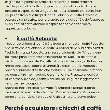
origine della pianta di Arabica. La pianta di caffè arabica
dell'Etiopia ha il più alto valore economico al mondo. Il caffè
arabica o espresso ha un gusto di frutta delicato e di solito è un
po' più costoso di altri tipi di caffè. I chicchi di caffè Arabica o
espresso sono perfetti per la preparazione del caffè o dell'espresso
e i chicchi di caffè Arabica o espresso sono anche molto
apprezzati dai baristi.
-
il caffè Robusta
Il secondo chicco di caffè più diffuso al mondo è il caffè Robusta,
che si ottiene dai chicchi di caffè. A causa della sua sensibilità al
freddo, la pianta Robusta, anch'essa originaria dell'Africa, viene
coltivata principalmente nelle pianure del Sud-Est asiatico e
dell'Africa occidentale. Rispetto alla pianta Arabica, la Robusta è
meno sensibile al calore, all'umidità e alle malattie. Produce un
maggior numero di frutta che matura più velocemente, in modo
da consentire molti raccolti durante l'anno. Rispetto al caffè o
all'espresso Arabica, il caffè Robusta ha un gusto leggermente
amaro e meno corposo.
Anche le incisioni delle due varietà, Arabica e Robusta, sono
diverse. A differenza del chicco di Robusta, che è praticamente
come una candela, il chicco di Arabica ha una curva dolce.
Perché acquistare i chicchi di caffè