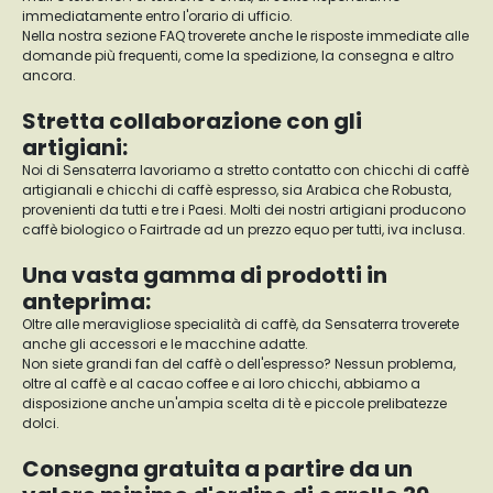
immediatamente entro l'orario di ufficio.
Nella nostra sezione FAQ troverete anche le risposte immediate alle
domande più frequenti, come la spedizione, la consegna e altro
ancora.
Stretta collaborazione con gli
artigiani:
Noi di Sensaterra lavoriamo a stretto contatto con chicchi di caffè
artigianali e chicchi di caffè espresso, sia Arabica che Robusta,
provenienti da tutti e tre i Paesi. Molti dei nostri artigiani producono
caffè biologico o Fairtrade ad un prezzo equo per tutti, iva inclusa.
Una vasta gamma di prodotti in
anteprima:
Oltre alle meravigliose specialità di caffè, da Sensaterra troverete
anche gli accessori e le macchine adatte.
Non siete grandi fan del caffè o dell'espresso? Nessun problema,
oltre al caffè e al cacao coffee e ai loro chicchi, abbiamo a
disposizione anche un'ampia scelta di tè e piccole prelibatezze
dolci.
Consegna gratuita a partire da un