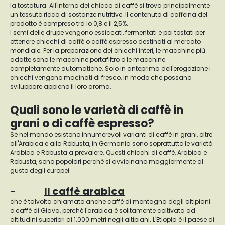
la tostatura. All'interno del chicco di caffè si trova principalmente
un tessuto ricco di sostanze nutritive. Il contenuto di caffeina del
prodotto è compreso tra lo 0,8 e il 2,5%.
I semi delle drupe vengono essiccati, fermentati e poi tostati per
ottenere chicchi di caffè o caffè espresso destinati al mercato
mondiale. Per la preparazione dei chicchi interi, le macchine più
adatte sono le macchine portafiltro o le macchine
completamente automatiche. Solo in anteprima dell'erogazione i
chicchi vengono macinati di fresco, in modo che possano
sviluppare appieno il loro aroma.
Quali sono le varietà di caffè in
grani o di caffè espresso?
Se nel mondo esistono innumerevoli varianti di caffè in grani, oltre
all'Arabica e alla Robusta, in Germania sono soprattutto le varietà
Arabica e Robusta a prevalere. Questi chicchi di caffè, Arabica e
Robusta, sono popolari perché si avvicinano maggiormente al
gusto degli europei:
-
Il caffè arabica
che è talvolta chiamato anche caffè di montagna degli altipiani
o caffè di Giava, perché l'arabica è solitamente coltivata ad
altitudini superiori ai 1.000 metri negli altipiani. L'Etiopia è il paese di