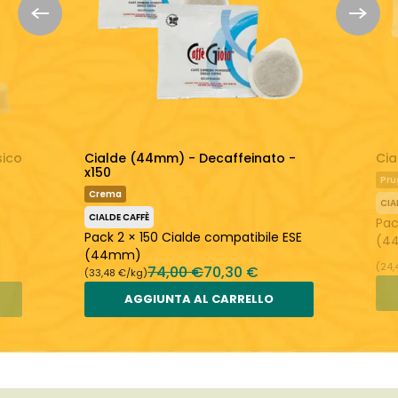
sico
Cialde (44mm) - Decaffeinato -
Cia
x150
Pru
Crema
CIA
CIALDE CAFFÈ
Pac
Pack 2 × 150 Cialde compatibile ESE
(4
(44mm)
(24,
74,00 €
70,30 €
(33,48 €/kg)
AGGIUNTA AL CARRELLO