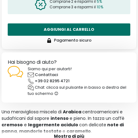
Comprane 2 e risparmi il
5%
Comprane 3 e risparmi il
10%
AGGIUNGI AL CARRELLO
Pagamento sicuro
Hai bisogno di aiuto?
Siamo qui per aiutarti!
Contattaci
+39 02 8295 4721
Chat: clicca sul pulsante in basso a destra del
tuo schermo 😊
Una meravigliosa miscela di
Arabica
centroamericani e
sudafricani dal sapore
intenso
e pieno. In tazza un caffè
cremoso
e
leggermente acidulo
con delicate
note di
panna
,
mandorle
tostate
e
caramello
.
Mostra di più