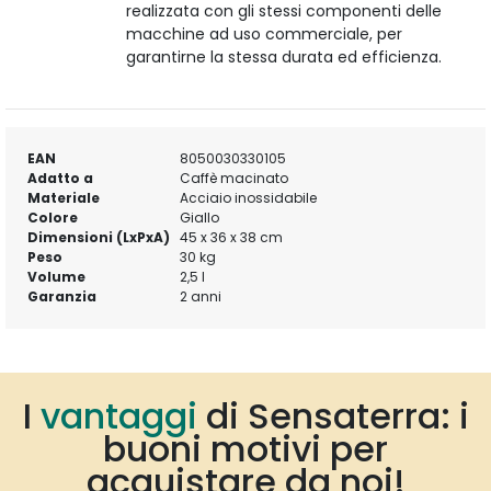
realizzata con gli stessi componenti delle
macchine ad uso commerciale, per
garantirne la stessa durata ed efficienza.
EAN
8050030330105
Adatto a
Caffè macinato
Materiale
Acciaio inossidabile
Colore
Giallo
Dimensioni (LxPxA)
45 x 36 x 38 cm
Peso
30 kg
Volume
2,5 l
Garanzia
2 anni
I
vantaggi
di Sensaterra: i
buoni motivi per
acquistare da noi!