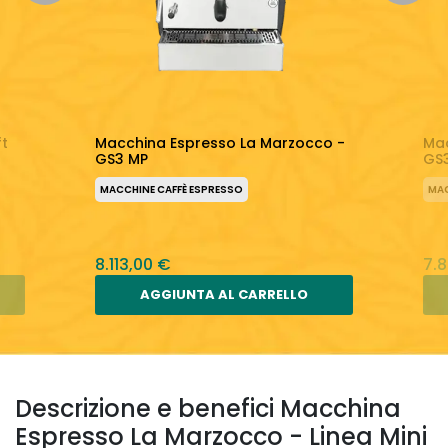
ft
Macchina Espresso La Marzocco -
Mac
GS3 MP
GS
MACCHINE CAFFÈ ESPRESSO
MAC
8.113,00 €
7.
AGGIUNTA AL CARRELLO
Descrizione e benefici Macchina
Espresso La Marzocco - Linea Mini