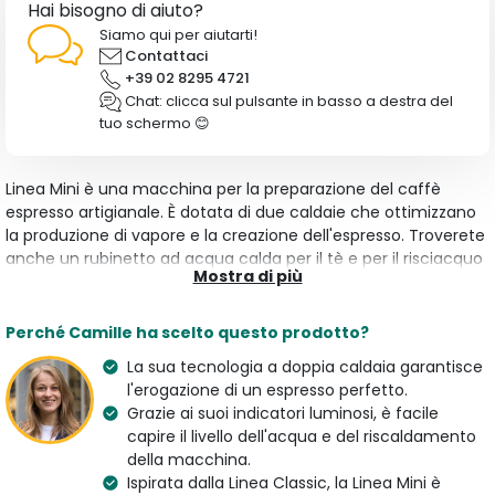
Hai bisogno di aiuto?
Siamo qui per aiutarti!
Contattaci
+39 02 8295 4721
Chat: clicca sul pulsante in basso a destra del
tuo schermo 😊
Linea Mini è una macchina per la preparazione del caffè
espresso artigianale. È dotata di due caldaie che ottimizzano
la produzione di vapore e la creazione dell'espresso. Troverete
anche un rubinetto ad acqua calda per il tè e per il risciacquo
Mostra di più
dei portafiltri. Inoltre, l'illuminazione a LED vi permetterà di
concentrarvi sulla preparazione del vostro caffè. Gli indicatori
luminosi forniscono informazioni sul livello dell'acqua e del
Perché Camille ha scelto questo prodotto?
riscaldamento. La macchina può essere controllata grazie
La sua tecnologia a doppia caldaia garantisce
all'App La Marzocco Home.
l'erogazione di un espresso perfetto.
Scopri di più:
La Marzocco Italia
Macchine Caffè Espresso
Grazie ai suoi indicatori luminosi, è facile
capire il livello dell'acqua e del riscaldamento
della macchina.
Ispirata dalla Linea Classic, la Linea Mini è