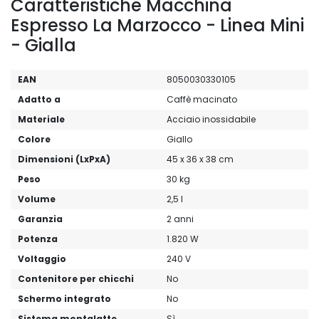
Caratteristiche Macchina
Espresso La Marzocco - Linea Mini
- Gialla
EAN
8050030330105
Adatto a
Caffè macinato
Materiale
Acciaio inossidabile
Colore
Giallo
Dimensioni (LxPxA)
45 x 36 x 38 cm
Peso
30 kg
Volume
2,5 l
Garanzia
2 anni
Potenza
1.820 W
Voltaggio
240 V
Contenitore per chicchi
No
Schermo integrato
No
Sistema montalatte
Sì