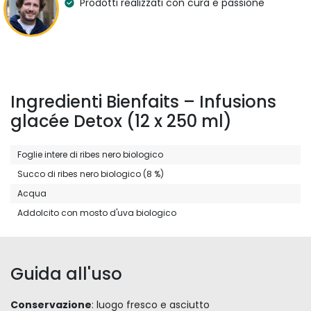
Prodotti realizzati con cura e passione
Origine
Biologico
Francia
Proprietà
Paese dell'artigiano
Detox
France
Ingredienti
Ingredienti Bienfaits – Infusions
Foglie intere di ribes nero biologico, Succo di ribes nero
glacée Detox (12 x 250 ml)
biologico, Acqua e Addolcito con mosto d'uva biologico
Foglie intere di ribes nero biologico
Preparazione
Succo di ribes nero biologico (8 %)
Momento della
Acqua
giornata
Tutta la giornata
Addolcito con mosto d'uva biologico
Scopri di più:
Tis'up
Infusioni a Freddo
Guida all'uso
Conservazione
: luogo fresco e asciutto