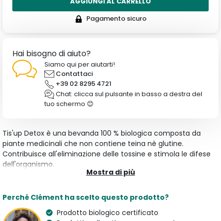
AGGIUNGI AL CARRELLO
Pagamento sicuro
Hai bisogno di aiuto?
Siamo qui per aiutarti!
Contattaci
+39 02 8295 4721
Chat: clicca sul pulsante in basso a destra del
tuo schermo 😊
Tis'up Detox è una bevanda 100 % biologica composta da
piante medicinali che non contiene teina nè glutine.
Contribuisce all'eliminazione delle tossine e stimola le difese
dell'organismo.
Mostra di più
Caratteristiche
Perché Clément ha scelto questo prodotto?
Tipologia
Aroma
Infusioni a Freddo
Ribes Nero
Prodotto biologico certificato