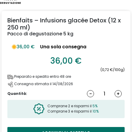
DEGUSTAZIONE
Bienfaits – Infusions glacée Detox (12 x
250 ml)
Pacco di degustazione 5 kg
36,00 €
Una sola consegna
36,00 €
(0,72 €/100g)
Preparato e spedito entro 48 ore
Consegna stimata il 14/08/2026
-
+
Quantità:
Comprane 2 e risparmi il
5%
Comprane 3 e risparmi il
10%