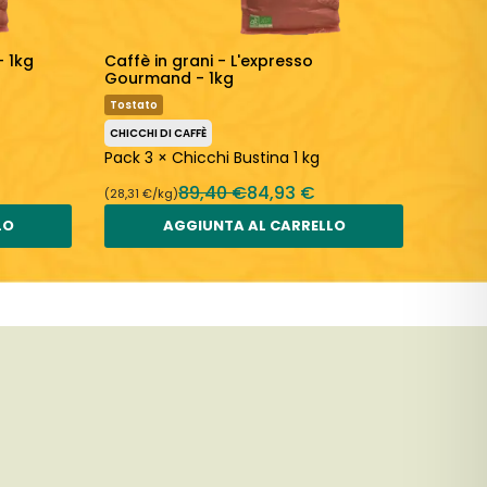
- 1kg
Caffè in grani - L'expresso
Caffè 
Gourmand - 1kg
Fruttat
Tostato
CHICCHI
CHICCHI DI CAFFÈ
Pack 3
Pack 3 × Chicchi Bustina 1 kg
89,40 €
84,93 €
(28,31 €/kg)
(28,31 €
LO
AGGIUNTA AL CARRELLO