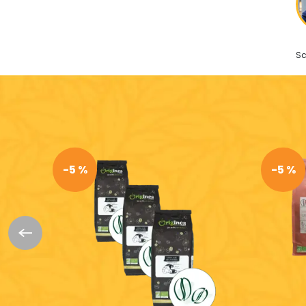
Sc
-5 %
-5 %