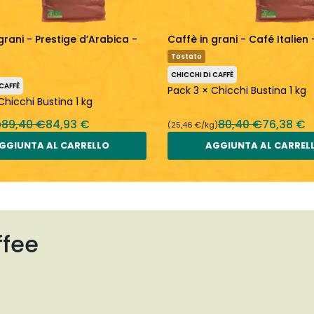
grani - Prestige d’Arabica -
Caffè in grani - Café Italien 
Tostato
CHICCHI DI CAFFÈ
 CAFFÈ
Pack 3 × Chicchi Bustina 1 kg
Chicchi Bustina 1 kg
89,40 €
84,93 €
80,40 €
76,38 €
)
(25,46 €/kg)
GGIUNTA AL CARRELLO
AGGIUNTA AL CARREL
ffee