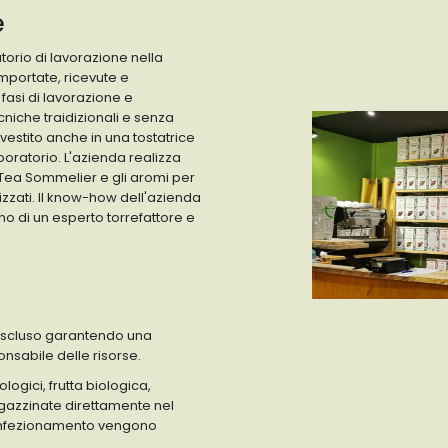
e
torio di lavorazione nella
mportate, ricevute e
fasi di lavorazione e
niche traidizionali e senza
investito anche in una tostatrice
boratorio. L'azienda realizza
 Tea Sommelier e gli aromi per
izzati. Il know-how dell'azienda
no di un esperto torrefattore e
escluso garantendo una
nsabile delle risorse.
logici, frutta biologica,
gazzinate direttamente nel
 confezionamento vengono