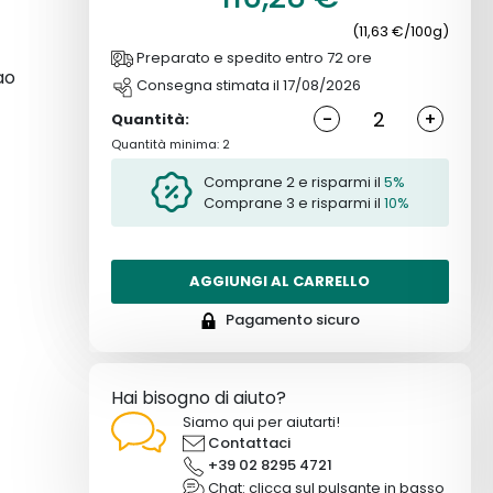
sia
(11,63 €/100g)
Preparato e spedito entro 72 ore
glie
ao
Consegna stimata il 17/08/2026
i,
-
+
Quantità:
in
Quantità minima: 2
are
i
Comprane 2 e risparmi il
5%
Comprane 3 e risparmi il
10%
AGGIUNGI AL CARRELLO
Pagamento sicuro
Hai bisogno di aiuto?
Siamo qui per aiutarti!
Contattaci
+39 02 8295 4721
Chat: clicca sul pulsante in basso