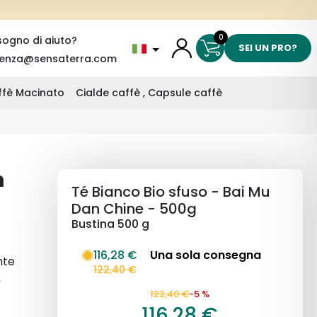
0
sogno di aiuto?
SEI UN PRO?
tenza@sensaterra.com
affè Macinato
Cialde caffè , Capsule caffè
n
Té Bianco Bio sfuso - Bai Mu
Dan Chine - 500g
Bustina 500 g
116,28 €
Una sola consegna
nte
122,40 €
,
he è
122,40 €
-5 %
116,28 €