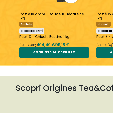
aféiné
Caffè in grani - Douceur Décaféiné -
Caffè in 
1kg
1kg
Fruttato
Nocciola
CHICCHI DI CAFFÈ
CHICCHI DI
a 1 kg
Pack 3 × Chicchi Bustina 1 kg
Pack 3 × 
104,40 €
99,18 €
(33,06 €/kg)
(28,31 €/kg
AGGIUNTA AL CARRELLO
A
Scopri Origines Tea&Co