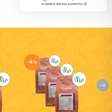
a destra del tuo schermo 😊
-5 %
-5 