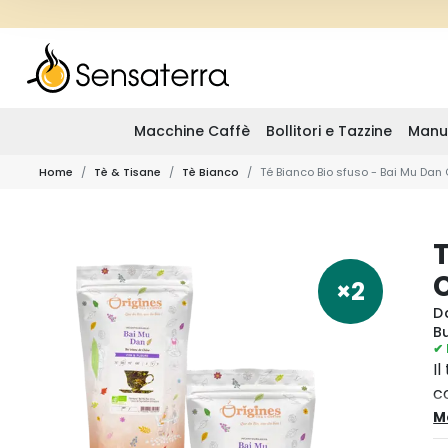
Macchine Caffè
Bollitori e Tazzine
Manu
Home
Tè & Tisane
Tè Bianco
Té Bianco Bio sfuso - Bai Mu Dan
T
×2
D
B
✔ 
I
c
n
M
m