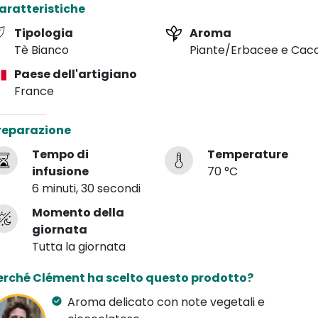
aratteristiche
ttrezzature poco sofisticate, fa ipotizzare che il tè bianco 
tato uno dei primi tè inventati dall'uomo. Il té Bai Mu Dan
Tipologia
Aroma
resenta una miscela omogenea di germogli argentati e fo
Tè Bianco
Piante/Erbacee e Cac
rigio-verdi. Dal gusto vellutato e corposo con note vegetal
Paese dell'artigiano
ave di cacao fermentate, questo té può essere degustato 
France
ualsiasi momento della giornata. Perfetto da accompagn
on frutta secca, piatti dall'aroma delicato, prodotti casear
reparazione
lati o dolci.
Tempo di
Temperature
infusione
70 °C
6 minuti, 30 secondi
Momento della
giornata
Tutta la giornata
erché Clément ha scelto questo prodotto?
Aroma delicato con note vegetali e