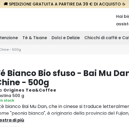
🚚 SPEDIZIONE GRATUITA A PARTIRE DA 39 € DI ACQUISTO ☕
Hai bi
assis
tenzione
Tè & Tisane
Dolci e Delizie
Chicchi di caffè e C
 Chine - 500g
é Bianco Bio sfuso - Bai Mu Da
Chine - 500g
a
Origines Tea&Coffee
ustina 500 g
In stock
l tè bianco Bai Mu Dan, che in cinese si traduce letteralme
ome "peonia bianca", è originario della provincia del Fujian
ella Cina orientale. Il processo di essiccazione naturale, c
ostra di più
olto simile a quello delle nostre tisane e richiede