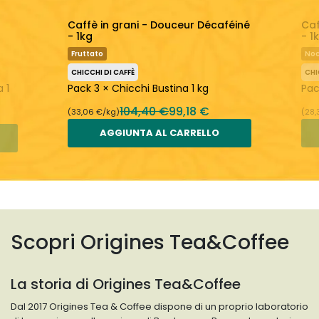
Caffè in grani - Douceur Décaféiné
Caf
- 1kg
- 1
Fruttato
Noc
CHICCHI DI CAFFÈ
CHI
 1
Pack 3 × Chicchi Bustina 1 kg
Pac
104,40 €
99,18 €
(33,06 €/kg)
(28,
AGGIUNTA AL CARRELLO
Scopri Origines Tea&Coffee
La storia di Origines Tea&Coffee
Dal 2017 Origines Tea & Coffee dispone di un proprio laboratorio