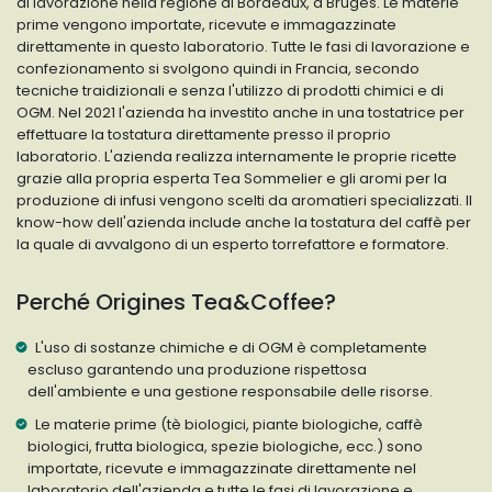
di lavorazione nella regione di Bordeaux, a Bruges. Le materie
prime vengono importate, ricevute e immagazzinate
direttamente in questo laboratorio. Tutte le fasi di lavorazione e
confezionamento si svolgono quindi in Francia, secondo
tecniche traidizionali e senza l'utilizzo di prodotti chimici e di
OGM. Nel 2021 l'azienda ha investito anche in una tostatrice per
effettuare la tostatura direttamente presso il proprio
laboratorio. L'azienda realizza internamente le proprie ricette
grazie alla propria esperta Tea Sommelier e gli aromi per la
produzione di infusi vengono scelti da aromatieri specializzati. Il
know-how dell'azienda include anche la tostatura del caffè per
la quale di avvalgono di un esperto torrefattore e formatore.
Perché Origines Tea&Coffee?
L'uso di sostanze chimiche e di OGM è completamente
escluso garantendo una produzione rispettosa
dell'ambiente e una gestione responsabile delle risorse.
Le materie prime (tè biologici, piante biologiche, caffè
biologici, frutta biologica, spezie biologiche, ecc.) sono
importate, ricevute e immagazzinate direttamente nel
laboratorio dell'azienda e tutte le fasi di lavorazione e