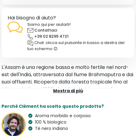
Hai bisogno di aiuto?
Siamo qui per aiutarti!
Contattaci
+39 02 8295 4721
Chat: clicca sul pulsante in basso a destra del
tuo schermo 😊
L'Assam è una regione bassa e molto fertile nel nord-
est dell'India, attraversata dal fiume Brahmaputra e dai
suoi affluenti. Ricoperta dalla foresta tropicale fino al
XIX secolo. Fu nel 1850 che gli inglesi, in cerca di
Mostra di più
indipendenza per la produzione di tè, scoprirono piante
di tè selvatiche mentre disboscavano la giungla
Perché Clément ha scelto questo prodotto?
dell'Assam. Caratterizzato da un aroma morbido e
Aroma morbido e corposo
corposo ed un sapore di legno secco, tabacco biondo,
100 % biologico
frutta stufata, è un té perfetto per la prima colazione o
Té nero indiano
come tè delle 4, da abbinare ad un brunch, alla frutta