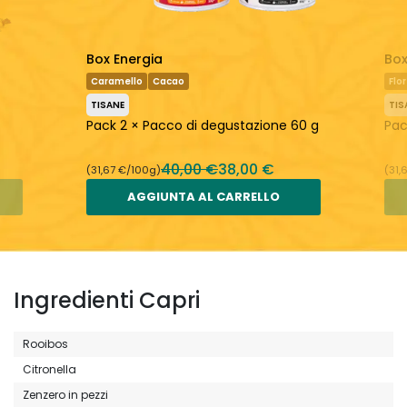
Box Energia
Box
Caramello
Cacao
Flo
TISANE
TIS
Pack 2 × Pacco di degustazione 60 g
Pac
40,00 €
38,00 €
(31,67 €/100g)
(31,
AGGIUNTA AL CARRELLO
Ingredienti Capri
Rooibos
Citronella
Zenzero in pezzi