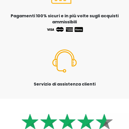
Pagamenti 100% sicuri e in più volte sugli acquisti
ammissibili
Servizio di assistenza clienti