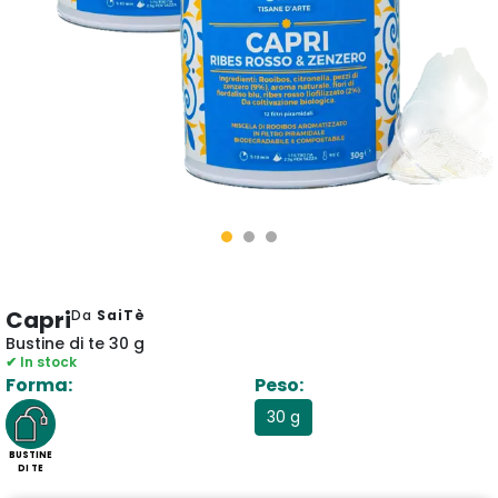
Capri
Da
SaiTè
Bustine di te 30 g
✔ In stock
Forma:
Peso:
30 g
BUSTINE
DI TE