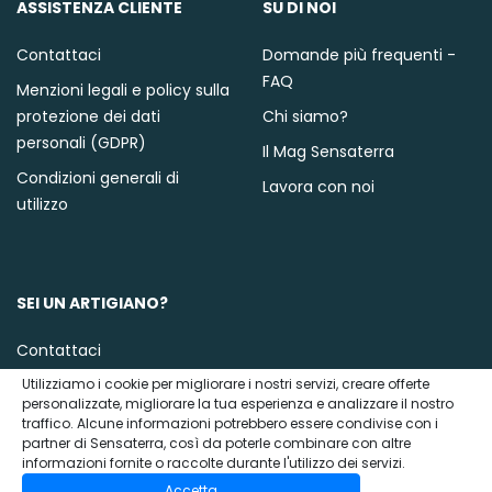
ASSISTENZA CLIENTE
SU DI NOI
Contattaci
Domande più frequenti -
FAQ
Menzioni legali e policy sulla
protezione dei dati
Chi siamo?
personali (GDPR)
Il Mag Sensaterra
Condizioni generali di
Lavora con noi
utilizzo
SEI UN ARTIGIANO?
Contattaci
Utilizziamo i cookie per migliorare i nostri servizi, creare offerte
personalizzate, migliorare la tua esperienza e analizzare il nostro
traffico. Alcune informazioni potrebbero essere condivise con i
partner di Sensaterra, così da poterle combinare con altre
informazioni fornite o raccolte durante l'utilizzo dei servizi.
Accetta