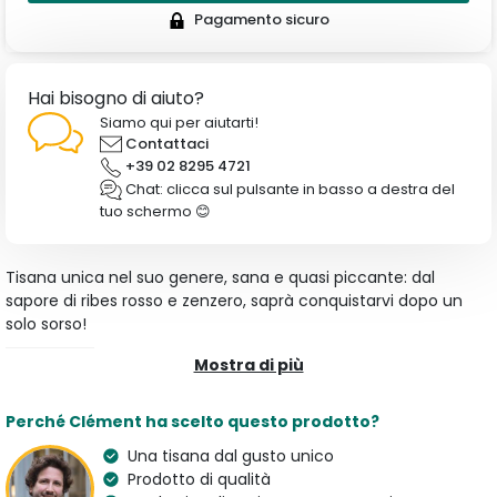
Pagamento sicuro
Hai bisogno di aiuto?
Siamo qui per aiutarti!
Contattaci
+39 02 8295 4721
Chat: clicca sul pulsante in basso a destra del
tuo schermo 😊
Tisana unica nel suo genere, sana e quasi piccante: dal
sapore di ribes rosso e zenzero, saprà conquistarvi dopo un
solo sorso!
Mostra di più
Caratteristiche
Tipologia
Aroma
Perché Clément ha scelto questo prodotto?
Tisane
Ribes Rosso e Zenzero
Una tisana dal gusto unico
Origine
Paese dell'artigiano
Prodotto di qualità
Italia
Italy