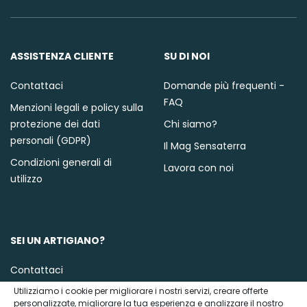
ASSISTENZA CLIENTE
SU DI NOI
Contattaci
Domande più frequenti -
FAQ
Menzioni legali e policy sulla
protezione dei dati
Chi siamo?
personali (GDPR)
Il Mag Sensaterra
Condizioni generali di
Lavora con noi
utilizzo
SEI UN ARTIGIANO?
Contattaci
Utilizziamo i cookie per migliorare i nostri servizi, creare offerte
personalizzate, migliorare la tua esperienza e analizzare il nostro