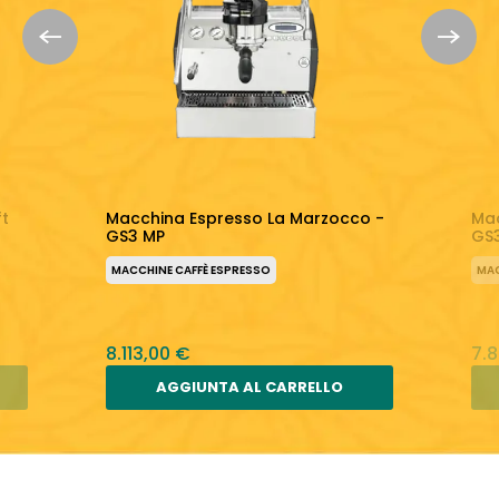
ft
Macchina Espresso La Marzocco -
Mac
GS3 MP
GS
MACCHINE CAFFÈ ESPRESSO
MAC
8.113,00 €
7.
AGGIUNTA AL CARRELLO