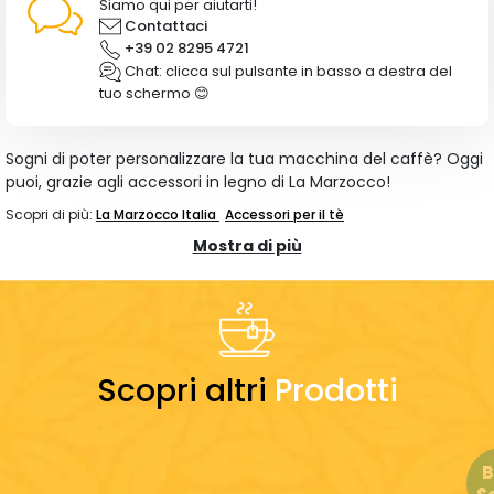
Siamo qui per aiutarti!
Contattaci
+39 02 8295 4721
Chat: clicca sul pulsante in basso a destra del
tuo schermo 😊
Sogni di poter personalizzare la tua macchina del caffè? Oggi
puoi, grazie agli accessori in legno di La Marzocco!
Scopri di più:
La Marzocco Italia
Accessori per il tè
Mostra di più
Scopri altri
Prodotti
B