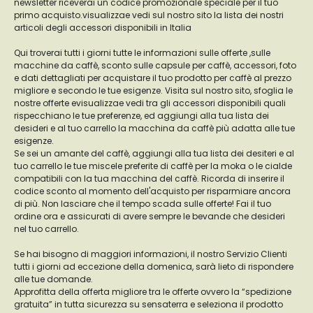
newsletter riceverai un codice promozionale speciale per il tuo
primo acquisto.visualizzae vedi sul nostro sito la lista dei nostri
articoli degli accessori disponibili in Italia
Qui troverai tutti i giorni tutte le informazioni sulle offerte ,sulle
macchine da caffè, sconto sulle capsule per caffè, accessori, foto
e dati dettagliati per acquistare il tuo prodotto per caffè al prezzo
migliore e secondo le tue esigenze. Visita sul nostro sito, sfoglia le
nostre offerte evisualizzae vedi tra gli accessori disponibili quali
rispecchiano le tue preferenze, ed aggiungi alla tua lista dei
desideri e al tuo carrello la macchina da caffè più adatta alle tue
esigenze.
Se sei un amante del caffè, aggiungi alla tua lista dei desiteri e al
tuo carrello le tue miscele preferite di caffè per la moka o le cialde
compatibili con la tua macchina del caffè. Ricorda di inserire il
codice sconto al momento dell'acquisto per risparmiare ancora
di più. Non lasciare che il tempo scada sulle offerte! Fai il tuo
ordine ora e assicurati di avere sempre le bevande che desideri
nel tuo carrello.
Se hai bisogno di maggiori informazioni, il nostro Servizio Clienti
tutti i giorni ad eccezione della domenica, sarà lieto di rispondere
alle tue domande.
Approfitta della offerta migliore tra le offerte ovvero la “spedizione
gratuita” in tutta sicurezza su sensaterra e seleziona il prodotto