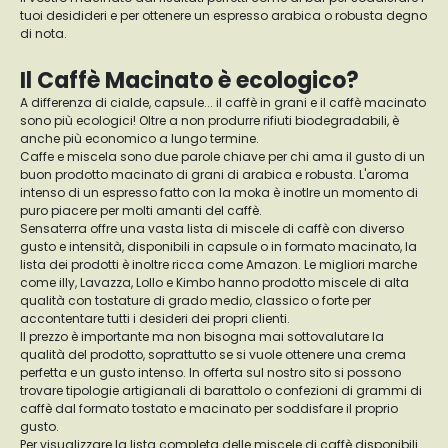
tuoi desidideri e per ottenere un espresso arabica o robusta degno
di nota.
Il Caffè Macinato è ecologico?
A differenza di cialde, capsule... il caffè in grani e il caffè macinato
sono più ecologici! Oltre a non produrre rifiuti biodegradabili, è
anche più economico a lungo termine.
Caffe e miscela sono due parole chiave per chi ama il gusto di un
buon prodotto macinato di grani di arabica e robusta. L'aroma
intenso di un espresso fatto con la moka è inotlre un momento di
puro piacere per molti amanti del caffè.
Sensaterra offre una vasta lista di miscele di caffè con diverso
gusto e intensità, disponibili in capsule o in formato macinato, la
lista dei prodotti è inoltre ricca come Amazon. Le migliori marche
come illy, Lavazza, Lollo e Kimbo hanno prodotto miscele di alta
qualità con tostature di grado medio, classico o forte per
accontentare tutti i desideri dei propri clienti.
Il prezzo è importante ma non bisogna mai sottovalutare la
qualità del prodotto, soprattutto se si vuole ottenere una crema
perfetta e un gusto intenso. In offerta sul nostro sito si possono
trovare tipologie artigianali di barattolo o confezioni di grammi di
caffè dal formato tostato e macinato per soddisfare il proprio
gusto.
Per visualizzare la lista completa delle miscele di caffè disponibili