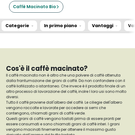
Caffè Macinato Bio
Categorie
In primo piano
Vantaggi
Va
Cos'è il caffè macinato?
Il caffè macinato non è altro che una polvere di caffè ottenuta
dalla frantumazione dei grani di caffè. Da non confondere con il
caffè liofilizzato o istantaneo. Che invece è il prodotto finale di un
altro processo di lavorazione del caffè, inolre I loro usi sono molto
diversi.
Tutto il caffè proviene dall'albero del caffè. Le ciliegie dell'albero
vengono raccolte e lavorate per accedere ai semi che
contengono, chiamati grani di caffè verde.
Questi grani di caffè vengono tostati prima di essere pronti per
essere consumati e sono chiamati grani di caffè interi. I grani
vengono macinati finemente per ottenere il massimo gusto
derivato dall’aroma del frutto tostato.