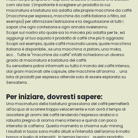
com ala bar. L'importante è scegliere un prodotto la cui
macinatura e tostatura sia adatta alle proprie macchine da caffè
(macchine per espresso, macchine da caffè italiana o filtro, ad
esempio) per ottimizzare l'estrazione e la degustazione di tutti i
sapori che ogni confezione e ogni annata riveleranno.
Scopri sul nostro sito quale sia la miscela più adatta per te , ed
aggiungi al tuo aquisto il prodotto di caffè che più ti aggrada.
Scopri ad esempio, quale caffè macinato usare, quale macchina
italiana è disponibile , se una macchina a pistoni, una moka,
ecc... Tutte le "macchine da caffè" infatti richiedono un diverso
grado di macinatura e tostatura del caffè.
Su sensaterra potrai informarti su tutto il mondo del caffè intenso,
dai grani macinati alle capsule, alle macchine all’aroma ... una
lista di prodotti per espresso attende solo di essere esplorata su
Sensaterra...
Per iniziare, dovresti sapere:
Una macinatura della tostatura grossolana del caffè permetterà
all'acqua di scorrere troppo velocemente e non avrà il tempo di
assorbire gli aromi del caffè rendendo l’espresso arabica o
robusta pregno di aroma meno intenso e quindi con poca
intensita di caffeina. Questo momento si chiama sub-mining.
I risultati in tazza sono molto diluiti e l'intensità dell'aroma è molto
bassa a livello di intensità . In termini tecnici... questo prodotto