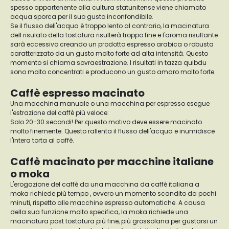
spesso appartenente alla cultura statunitense viene chiamato
acqua sporca per il suo gusto inconfondibile.
Se il flusso dell'acqua è troppo lento al contrario, la macinatura
dell risulato della tostatura risulterà troppo fine e l'aroma risultante
sarà eccessivo creando un prodotto espresso arabica o robusta
caratterizzato da un gusto molto forte ad alta intensità. Questo
momento si chiama sovraestrazione. I risultati in tazza quibdu
sono molto concentrati e producono un gusto amaro molto forte.
Caffè espresso macinato
Una macchina manuale o una macchina per espresso esegue
l'estrazione del caffè più veloce:
Solo 20-30 secondi! Per questo motivo deve essere macinato
molto finemente. Questo rallenta il flusso dell'acqua e inumidisce
l'intera torta al caffè.
Caffè macinato per macchine italiane
o moka
L'erogazione del caffè da una macchina da caffè italiana a
moka richiede più tempo , ovvero un momento scandito da pochi
minuti, rispetto alle macchine espresso automatiche. A causa
della sua funzione molto specifica, la moka richiede una
macinatura post tostatura più fine, più grossolana per gustarsi un