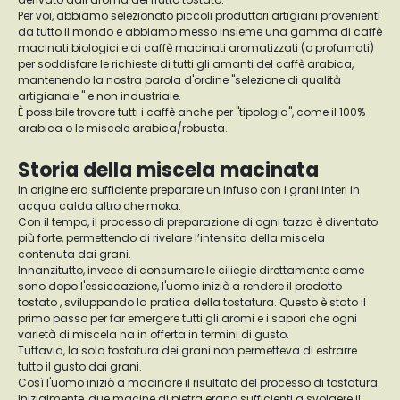
Per voi, abbiamo selezionato piccoli produttori artigiani provenienti
da tutto il mondo e abbiamo messo insieme una gamma di caffè
macinati biologici e di caffè macinati aromatizzati (o profumati)
per soddisfare le richieste di tutti gli amanti del caffè arabica,
mantenendo la nostra parola d'ordine "selezione di qualità
artigianale " e non industriale.
È possibile trovare tutti i caffè anche per "tipologia", come il 100%
arabica o le miscele arabica/robusta.
Storia della miscela macinata
In origine era sufficiente preparare un infuso con i grani interi in
acqua calda altro che moka.
Con il tempo, il processo di preparazione di ogni tazza è diventato
più forte, permettendo di rivelare l’intensita della miscela
contenuta dai grani.
Innanzitutto, invece di consumare le ciliegie direttamente come
sono dopo l'essiccazione, l'uomo iniziò a rendere il prodotto
tostato , sviluppando la pratica della tostatura. Questo è stato il
primo passo per far emergere tutti gli aromi e i sapori che ogni
varietà di miscela ha in offerta in termini di gusto.
Tuttavia, la sola tostatura dei grani non permetteva di estrarre
tutto il gusto dai grani.
Così l'uomo iniziò a macinare il risultato del processo di tostatura.
Inizialmente, due macine di pietra erano sufficienti a svolgere il