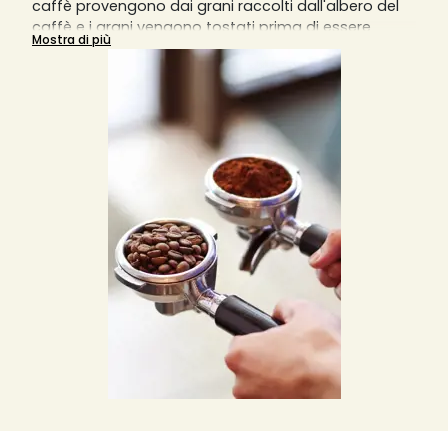
caffè provengono dai grani raccolti dall'albero del
caffè e i grani vengono tostati prima di essere
Mostra di più
macinati in particelle sottili per estrarre il massimo
dell'aroma. È possibile trovare diversi tipi di caffè
macinato, come biologico o aromatizzato, e ogni
tipologia di tazza o caffè che si rispetti richiede una
diversa macinatura del caffè.
Una macinatura grossa darà un risultato in tazza
diluito, mentre una macinatura fine darà un risultato
sovraccarico di aromi. La macchina da caffè
manuale richiede una macinatura molto fine,
mentre la macchina da caffè italiana
sovradeonominata Moka richiede una macinatura
più grossolana e meno fine. Le macchine da caffè a
filtro invece richiedono una macinatura medio-fine
e le macchine da caffè a pistone o slow coffee
richiedono invece una macinatura piuttosto grossa.
Solitamente, per una tazzina di caffè, si usano 7
grammi di caffè macinato o in grani, ma si può
variare la quantità in base ai propri gusti.