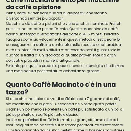
Caffè macinato e lento per macchine
da caffè a pistone
Infine, vorrei evidenziare due tipi di dispositivi che stanno
diventando sempre più popolari.
Macchina da caffè a pistoni che viene anche rinominata French
press e una caraffa per caffè lento. Queste macchine da caffè
hanno un tempo di erogazione del caffè di 4-5 minuti. Pertanto,
l'acqua scorre più velocemente in questi metodi di estrazione, Di
conseguenza la caffeina contenuta nella robusta o nell’arabica
avrà un intensità molto diluita mantenendo però il gusto forte in
quanto si tratta di un prodotto di qualitò proveniente da grani
coltivati e prodotti in maniera artigianale.
Pertanto, per questo prodotto poco intenso si consiglia di utilizzare
una macinatura post tostatura abbastanza grossa.
Quanto Caffè Macinato c'è in una
tazza?
Si dice che una tipica tazza di caffè richieda 7 grammi di caffè,
sia macinato che in grani. A seconda del vostro gusto, potete
usarne un po' meno se preferite un caffè più sofisticato, o un po' di
più se preferite un caffè più forte e deciso.
Inoltre, se preferisci il caffè in formato in grani, offriamo oltre ad
essi i migliori macinacaffè sul mercato per produrre direttamente
il vostro macinato dai risultati perfetti come al bar per soddisfare i