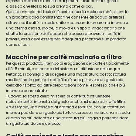
espresso arabica o robusta dai profumi delicati e dal gusto
classico che rilasci la sua crema come al bar.
Questa miscela del tostato è perfetta per la moka perché essendo
un prodotto dalla consistenza fine consente all'acqua di filtrarsi
attraverso il caffè in modo uniforme, creando un aroma intenso e
una crema densa. Inoltre, la moka è un tipo di macchinario che
sfrutta la pressione dell'acqua che passa attraverso il caffè in
polvere, essa deve essere ben adeguata per ottenere un prodotto
come al bar.
Macchine per caffè macinato a filtro
Per questo prodotto, Il tempo di erogazione del caffè è tipicamente
di 3-5 minuti, a seconda del sistema di diffusione dell'acqua.
Pertanto, si consiglia di scegliere una macinatura post tostatura
medio-fine. In genere, il caffè filtro è noto per avere un gusto più
delicato rispetto ad altre preparazioni come l'espresso, che è più
intenso e concentrato.
Tuttavia, la scelta della miscela di caffè può influenzare
notevolmente l'intensità del gusto anche nel caso del caffè filtro.
Ad esempio, una miscela di arabica e robusta con un tostatura
intensa può dare un gusto più forte e corposo, mentre una miscela
di arabica più delicata e una tostatura più leggera potrebbe dare
un gusto più dolce e delicato.