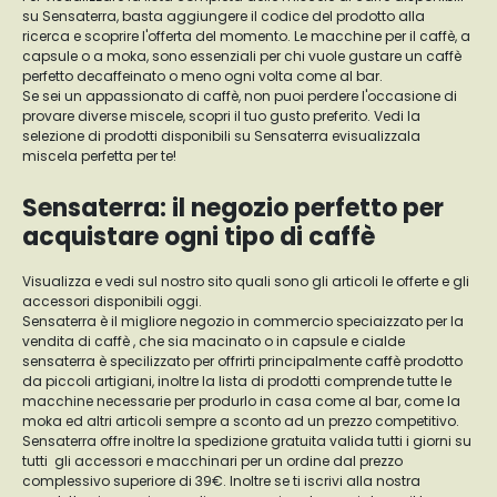
su Sensaterra, basta aggiungere il codice del prodotto alla
ricerca e scoprire l'offerta del momento. Le macchine per il caffè, a
capsule o a moka, sono essenziali per chi vuole gustare un caffè
perfetto decaffeinato o meno ogni volta come al bar.
Se sei un appassionato di caffè, non puoi perdere l'occasione di
provare diverse miscele, scopri il tuo gusto preferito. Vedi la
selezione di prodotti disponibili su Sensaterra evisualizzala
miscela perfetta per te!
Sensaterra: il negozio perfetto per
acquistare ogni tipo di caffè
Visualizza e vedi sul nostro sito quali sono gli articoli le offerte e gli
accessori disponibili oggi.
Sensaterra è il migliore negozio in commercio speciaizzato per la
vendita di caffè , che sia macinato o in capsule e cialde
sensaterra è specilizzato per offrirti principalmente caffè prodotto
da piccoli artigiani, inoltre la lista di prodotti comprende tutte le
macchine necessarie per produrlo in casa come al bar, come la
moka ed altri articoli sempre a sconto ad un prezzo competitivo.
Sensaterra offre inoltre la spedizione gratuita valida tutti i giorni su
tutti gli accessori e macchinari per un ordine dal prezzo
complessivo superiore di 39€. Inoltre se ti iscrivi alla nostra