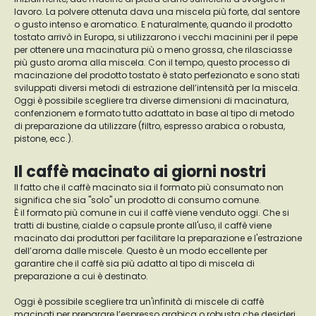
lavoro. La polvere ottenuta dava una miscela più forte, dal sentore
o gusto intenso e aromatico. E naturalmente, quando il prodotto
tostato arrivò in Europa, si utilizzarono i vecchi macinini per il pepe
per ottenere una macinatura più o meno grossa, che rilasciasse
più gusto aroma alla miscela. Con il tempo, questo processo di
macinazione del prodotto tostato è stato perfezionato e sono stati
sviluppati diversi metodi di estrazione dell’intensità per la miscela.
Oggi è possibile scegliere tra diverse dimensioni di macinatura,
confenzionem e formato tutto adattato in base al tipo di metodo
di preparazione da utilizzare (filtro, espresso arabica o robusta,
pistone, ecc.).
Il caffè macinato ai giorni nostri
Il fatto che il caffè macinato sia il formato più consumato non
significa che sia "solo" un prodotto di consumo comune.
È il formato più comune in cui il caffè viene venduto oggi. Che si
tratti di bustine, cialde o capsule pronte all'uso, il caffè viene
macinato dai produttori per facilitare la preparazione e l'estrazione
dell’aroma dalle miscele. Questo è un modo eccellente per
garantire che il caffè sia più adatto al tipo di miscela di
preparazione a cui è destinato.
Oggi è possibile scegliere tra un'infinità di miscele di caffè
macinati per preparare l’espresso arabica o robusta che desideri