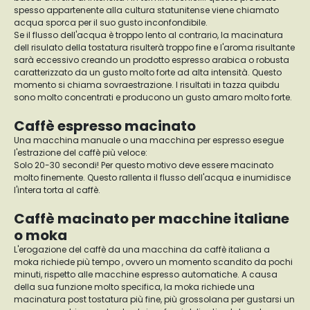
spesso appartenente alla cultura statunitense viene chiamato
acqua sporca per il suo gusto inconfondibile.
Se il flusso dell'acqua è troppo lento al contrario, la macinatura
dell risulato della tostatura risulterà troppo fine e l'aroma risultante
sarà eccessivo creando un prodotto espresso arabica o robusta
caratterizzato da un gusto molto forte ad alta intensità. Questo
momento si chiama sovraestrazione. I risultati in tazza quibdu
sono molto concentrati e producono un gusto amaro molto forte.
Caffè espresso macinato
Una macchina manuale o una macchina per espresso esegue
l'estrazione del caffè più veloce:
Solo 20-30 secondi! Per questo motivo deve essere macinato
molto finemente. Questo rallenta il flusso dell'acqua e inumidisce
l'intera torta al caffè.
Caffè macinato per macchine italiane
o moka
L'erogazione del caffè da una macchina da caffè italiana a
moka richiede più tempo , ovvero un momento scandito da pochi
minuti, rispetto alle macchine espresso automatiche. A causa
della sua funzione molto specifica, la moka richiede una
macinatura post tostatura più fine, più grossolana per gustarsi un