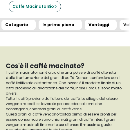
Caffè Macinato Bio
Categorie
In primo piano
Vantaggi
Va
Cos'è il caffè macinato?
Il caffè macinato non è altro che una polvere di caffè ottenuta
dalla frantumazione dei grani di caffè. Da non confondere con il
caffè liofilizzato o istantaneo. Che invece è il prodotto finale di un
altro processo di lavorazione del caffè, inolre I loro usi sono molto
diversi.
Tutto il caffè proviene dall'albero del caffè. Le ciliegie dell'albero
vengono raccolte e lavorate per accedere ai semi che
contengono, chiamati grani di caffè verde.
Questi grani di caffè vengono tostati prima di essere pronti per
essere consumati e sono chiamati grani di caffè interi. I grani
vengono macinati finemente per ottenere il massimo gusto
derivato dall’aroma del frutto tostato.