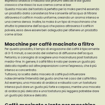
espresso arabica o robusta dai profumi delicati e dal gusto
classico che rilasci la sua crema come al bar.
Questa miscela del tostato è perfetta per la moka perché essendo
un prodotto dalla consistenza fine consente all'acqua di filtrarsi
attraverso il caffè in modo uniforme, creando un aroma intenso e
una crema densa. Inoltre, la moka è un tipo di macchinario che
sfrutta la pressione dell'acqua che passa attraverso il caffè in
polvere, essa deve essere ben adeguata per ottenere un prodotto
come al bar.
Macchine per caffè macinato a filtro
Per questo prodotto, Il tempo di erogazione del caffè è tipicamente
di 3-5 minuti, a seconda del sistema di diffusione dell'acqua.
Pertanto, si consiglia di scegliere una macinatura post tostatura
medio-fine. In genere, il caffè filtro è noto per avere un gusto più
delicato rispetto ad altre preparazioni come l'espresso, che è più
intenso e concentrato.
Tuttavia, la scelta della miscela di caffè può influenzare
notevolmente l'intensità del gusto anche nel caso del caffè filtro.
Ad esempio, una miscela di arabica e robusta con un tostatura
intensa può dare un gusto più forte e corposo, mentre una miscela
di arabica più delicata e una tostatura più leggera potrebbe dare
un gusto più dolce e delicato.