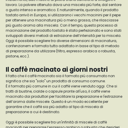
lavoro. La polvere ottenuta dava una miscela più forte, dal sentore
o gusto intenso e aromatico. E naturalmente, quando il prodotto
tostato arrivò in Europa, si utilizzarono i vecchi macinini per il pepe
per ottenere una macinatura più o meno grossa, che rilasciasse
più gusto aroma alla miscela. Con il tempo, questo processo di
macinazione del prodotto tostato è stato perfezionato e sono stati
sviluppati diversi metodi di estrazione dell’intensità per la miscela.
Oggi è possibile scegliere tra diverse dimensioni di macinatura,
confenzionem e formato tutto adattato in base al tipo di metodo
di preparazione da utilizzare (filtro, espresso arabica o robusta,
pistone, ecc.).
Il caffè macinato ai giorni nostri
Il fatto che il caffè macinato sia il formato più consumato non
significa che sia "solo" un prodotto di consumo comune.
È il formato più comune in cui il caffè viene venduto oggi. Che si
tratti di bustine, cialde o capsule pronte all'uso, il caffè viene
macinato dai produttori per facilitare la preparazione e l'estrazione
dell’aroma dalle miscele. Questo è un modo eccellente per
garantire che il caffè sia più adatto al tipo di miscela di
preparazione a cui è destinato.
Oggi è possibile scegliere tra un'infinità di miscele di caffè
macinati per preparare l’espresso arabica o robusta che desideri