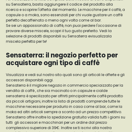
su Sensaterra, basta aggiungere il codice del prodotto alla
ricerca e scoprire l'offerta del momento. Le macchine per il caffè, a
capsule o a moka, sono essenziali per chi vuole gustare un caffè
perfetto decaffeinato o meno ogni volta come al bar.
Se sei un appassionato di caffè, non puoi perdere l'occasione di
provare diverse miscele, scopri il tuo gusto preferito. Vedi la
selezione di prodotti disponibili su Sensaterra evisualizzala
miscela perfetta per te!
Sensaterra: il negozio perfetto per
acquistare ogni tipo di caffè
Visualizza e vedi sul nostro sito quali sono gli articoli le offerte e gli
accessori disponibili oggi.
Sensaterra è il migliore negozio in commercio speciaizzato per la
vendita di caffè , che sia macinato o in capsule e cialde
sensaterra è specilizzato per offrirti principalmente caffè prodotto
da piccoli artigiani, inoltre la lista di prodotti comprende tutte le
macchine necessarie per produrlo in casa come al bar, come la
moka ed altri articoli sempre a sconto ad un prezzo competitivo.
Sensaterra offre inoltre la spedizione gratuita valida tutti i giorni su
tutti gli accessori e macchinari per un ordine dal prezzo
complessivo superiore di 39€. Inoltre se ti iscrivi alla nostra