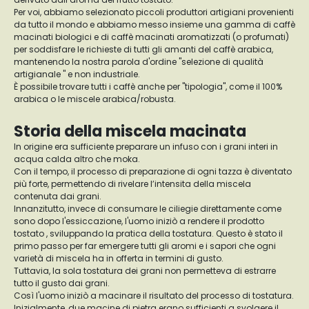
Per voi, abbiamo selezionato piccoli produttori artigiani provenienti
da tutto il mondo e abbiamo messo insieme una gamma di caffè
macinati biologici e di caffè macinati aromatizzati (o profumati)
per soddisfare le richieste di tutti gli amanti del caffè arabica,
mantenendo la nostra parola d'ordine "selezione di qualità
artigianale " e non industriale.
È possibile trovare tutti i caffè anche per "tipologia", come il 100%
arabica o le miscele arabica/robusta.
Storia della miscela macinata
In origine era sufficiente preparare un infuso con i grani interi in
acqua calda altro che moka.
Con il tempo, il processo di preparazione di ogni tazza è diventato
più forte, permettendo di rivelare l’intensita della miscela
contenuta dai grani.
Innanzitutto, invece di consumare le ciliegie direttamente come
sono dopo l'essiccazione, l'uomo iniziò a rendere il prodotto
tostato , sviluppando la pratica della tostatura. Questo è stato il
primo passo per far emergere tutti gli aromi e i sapori che ogni
varietà di miscela ha in offerta in termini di gusto.
Tuttavia, la sola tostatura dei grani non permetteva di estrarre
tutto il gusto dai grani.
Così l'uomo iniziò a macinare il risultato del processo di tostatura.
Inizialmente, due macine di pietra erano sufficienti a svolgere il