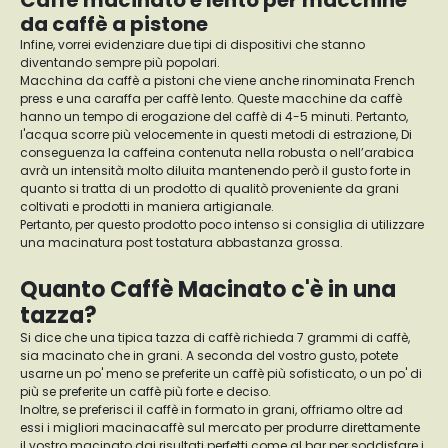
Caffè macinato e lento per macchine
da caffè a pistone
Infine, vorrei evidenziare due tipi di dispositivi che stanno
diventando sempre più popolari.
Macchina da caffè a pistoni che viene anche rinominata French
press e una caraffa per caffè lento. Queste macchine da caffè
hanno un tempo di erogazione del caffè di 4-5 minuti. Pertanto,
l'acqua scorre più velocemente in questi metodi di estrazione, Di
conseguenza la caffeina contenuta nella robusta o nell’arabica
avrà un intensità molto diluita mantenendo però il gusto forte in
quanto si tratta di un prodotto di qualitò proveniente da grani
coltivati e prodotti in maniera artigianale.
Pertanto, per questo prodotto poco intenso si consiglia di utilizzare
una macinatura post tostatura abbastanza grossa.
Quanto Caffè Macinato c'è in una
tazza?
Si dice che una tipica tazza di caffè richieda 7 grammi di caffè,
sia macinato che in grani. A seconda del vostro gusto, potete
usarne un po' meno se preferite un caffè più sofisticato, o un po' di
più se preferite un caffè più forte e deciso.
Inoltre, se preferisci il caffè in formato in grani, offriamo oltre ad
essi i migliori macinacaffè sul mercato per produrre direttamente
il vostro macinato dai risultati perfetti come al bar per soddisfare i