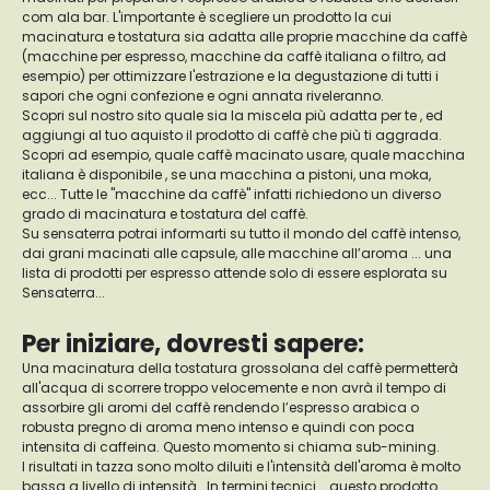
com ala bar. L'importante è scegliere un prodotto la cui
macinatura e tostatura sia adatta alle proprie macchine da caffè
(macchine per espresso, macchine da caffè italiana o filtro, ad
esempio) per ottimizzare l'estrazione e la degustazione di tutti i
sapori che ogni confezione e ogni annata riveleranno.
Scopri sul nostro sito quale sia la miscela più adatta per te , ed
aggiungi al tuo aquisto il prodotto di caffè che più ti aggrada.
Scopri ad esempio, quale caffè macinato usare, quale macchina
italiana è disponibile , se una macchina a pistoni, una moka,
ecc... Tutte le "macchine da caffè" infatti richiedono un diverso
grado di macinatura e tostatura del caffè.
Su sensaterra potrai informarti su tutto il mondo del caffè intenso,
dai grani macinati alle capsule, alle macchine all’aroma ... una
lista di prodotti per espresso attende solo di essere esplorata su
Sensaterra...
Per iniziare, dovresti sapere:
Una macinatura della tostatura grossolana del caffè permetterà
all'acqua di scorrere troppo velocemente e non avrà il tempo di
assorbire gli aromi del caffè rendendo l’espresso arabica o
robusta pregno di aroma meno intenso e quindi con poca
intensita di caffeina. Questo momento si chiama sub-mining.
I risultati in tazza sono molto diluiti e l'intensità dell'aroma è molto
bassa a livello di intensità . In termini tecnici... questo prodotto