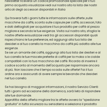
newsletter riceverai un codice promozionale speciale per il tuo
primo acquisto.visualizzae vedi sul nostro sito la lista dei nostri
articoli degli accessori disponibili in Italia
Qui troverai tutti i giorni tutte le informazioni sulle offerte ,sulle
macchine da caffè, sconto sulle capsule per caffè, accessori, foto
e dati dettagliati per acquistare il tuo prodotto per caffè al prezzo
migliore e secondo le tue esigenze. Visita sul nostro sito, sfoglia le
nostre offerte evisualizzae vedi tra gli accessori disponibili quali
rispecchiano le tue preferenze, ed aggiungi alla tua lista dei
desideri e al tuo carrello la macchina da caffè più adatta alle tue
esigenze.
Se sei un amante del caffè, aggiungi alla tua lista dei desiteri e al
tuo carrello le tue miscele preferite di caffè per la moka o le cialde
compatibili con la tua macchina del caffè. Ricorda di inserire il
codice sconto al momento dell'acquisto per risparmiare ancora
di più. Non lasciare che il tempo scada sulle offerte! Fai il tuo
ordine ora e assicurati di avere sempre le bevande che desideri
nel tuo carrello.
Se hai bisogno di maggiori informazioni, il nostro Servizio Clienti
tutti i giorni ad eccezione della domenica, sarà lieto di rispondere
alle tue domande.
Approfitta della offerta migliore tra le offerte ovvero la “spedizione
gratuita” in tutta sicurezza su sensaterra e seleziona il prodotto