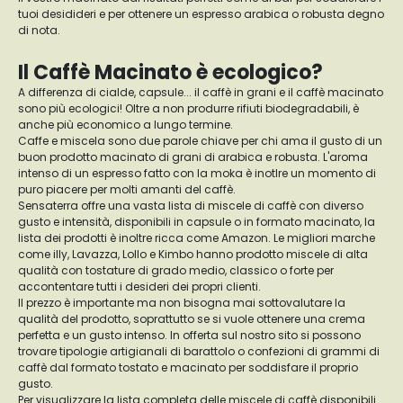
tuoi desidideri e per ottenere un espresso arabica o robusta degno
di nota.
Il Caffè Macinato è ecologico?
A differenza di cialde, capsule... il caffè in grani e il caffè macinato
sono più ecologici! Oltre a non produrre rifiuti biodegradabili, è
anche più economico a lungo termine.
Caffe e miscela sono due parole chiave per chi ama il gusto di un
buon prodotto macinato di grani di arabica e robusta. L'aroma
intenso di un espresso fatto con la moka è inotlre un momento di
puro piacere per molti amanti del caffè.
Sensaterra offre una vasta lista di miscele di caffè con diverso
gusto e intensità, disponibili in capsule o in formato macinato, la
lista dei prodotti è inoltre ricca come Amazon. Le migliori marche
come illy, Lavazza, Lollo e Kimbo hanno prodotto miscele di alta
qualità con tostature di grado medio, classico o forte per
accontentare tutti i desideri dei propri clienti.
Il prezzo è importante ma non bisogna mai sottovalutare la
qualità del prodotto, soprattutto se si vuole ottenere una crema
perfetta e un gusto intenso. In offerta sul nostro sito si possono
trovare tipologie artigianali di barattolo o confezioni di grammi di
caffè dal formato tostato e macinato per soddisfare il proprio
gusto.
Per visualizzare la lista completa delle miscele di caffè disponibili