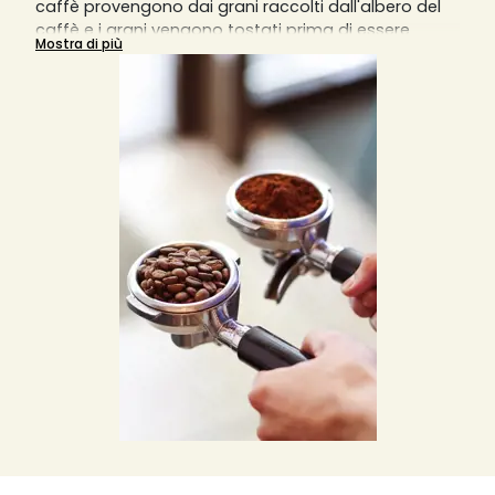
caffè provengono dai grani raccolti dall'albero del
caffè e i grani vengono tostati prima di essere
Mostra di più
macinati in particelle sottili per estrarre il massimo
dell'aroma. È possibile trovare diversi tipi di caffè
macinato, come biologico o aromatizzato, e ogni
tipologia di tazza o caffè che si rispetti richiede una
diversa macinatura del caffè.
Una macinatura grossa darà un risultato in tazza
diluito, mentre una macinatura fine darà un risultato
sovraccarico di aromi. La macchina da caffè
manuale richiede una macinatura molto fine,
mentre la macchina da caffè italiana
sovradeonominata Moka richiede una macinatura
più grossolana e meno fine. Le macchine da caffè a
filtro invece richiedono una macinatura medio-fine
e le macchine da caffè a pistone o slow coffee
richiedono invece una macinatura piuttosto grossa.
Solitamente, per una tazzina di caffè, si usano 7
grammi di caffè macinato o in grani, ma si può
variare la quantità in base ai propri gusti.