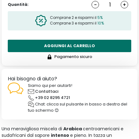
-
+
Quantità:
Comprane 2 e risparmi il
5%
Comprane 3 e risparmi il
10%
AGGIUNGI AL CARRELLO
Pagamento sicuro
Hai bisogno di aiuto?
Siamo qui per aiutarti!
Contattaci
+39 02 8295 4721
Chat: clicca sul pulsante in basso a destra del
tuo schermo 😊
Una meravigliosa miscela di
Arabica
centroamericani e
sudafricani dal sapore
intenso
e pieno. In tazza un