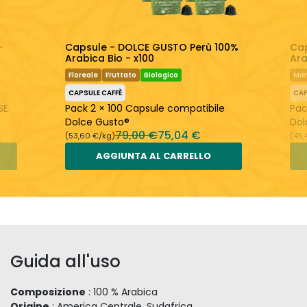
-
Capsule - DOLCE GUSTO Perù 100%
Ca
Arabica Bio - x100
Ara
Floreale
Fruttato
Biologico
Man
CAPSULE CAFFÈ
CAP
SE
Pack 2 × 100 Capsule compatibile
Pac
Dolce Gusto®
Dol
79,00 €
75,04 €
(53,60 €/kg)
(45,
AGGIUNTA AL CARRELLO
Guida all'uso
Composizione
: 100 % Arabica
Origine
: America Centrale, Sudafrica