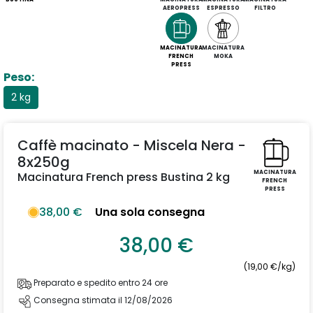
AEROPRESS
ESPRESSO
FILTRO
MACINATURA
MACINATURA
FRENCH
MOKA
PRESS
Peso:
2 kg
Caffè macinato - Miscela Nera -
8x250g
MACINATURA
Macinatura French press Bustina 2 kg
FRENCH
PRESS
38,00 €
Una sola consegna
38,00 €
(19,00 €/kg)
Preparato e spedito entro 24 ore
Consegna stimata il 12/08/2026