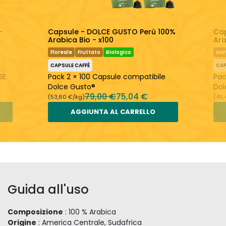
-
Capsule - DOLCE GUSTO Perù 100%
Ca
Arabica Bio - x100
Ara
Floreale
Fruttato
Biologico
Man
CAPSULE CAFFÈ
CAP
SE
Pack 2 × 100 Capsule compatibile
Pac
Dolce Gusto®
Dol
79,00 €
75,04 €
(53,60 €/kg)
(45,
AGGIUNTA AL CARRELLO
Guida all'uso
Composizione
: 100 % Arabica
Origine
: America Centrale, Sudafrica