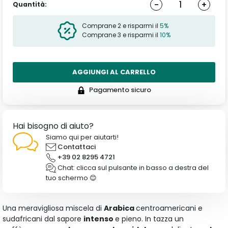
-
+
Quantità:
Comprane 2 e risparmi il
5%
Comprane 3 e risparmi il
10%
AGGIUNGI AL CARRELLO
Pagamento sicuro
Hai bisogno di aiuto?
Siamo qui per aiutarti!
Contattaci
+39 02 8295 4721
Chat: clicca sul pulsante in basso a destra del
tuo schermo 😊
Una meravigliosa miscela di
Arabica
centroamericani e
sudafricani dal sapore
intenso
e pieno. In tazza un