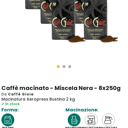
Caffè macinato - Miscela Nera - 8x250g
Da
Caffè Gioia
Macinatura Aeropress Bustina 2 kg
✔ In stock
Forma:
Macinazione:
BUSTINA
MACINATURA
MACINATURA
MACINATURA