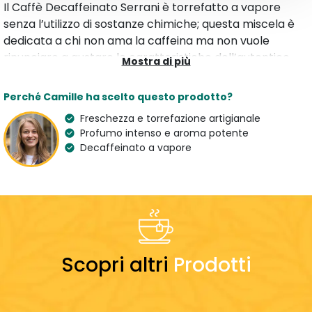
Il Caffè Decaffeinato Serrani è torrefatto a vapore
senza l’utilizzo di sostanze chimiche; questa miscela è
dedicata a chi non ama la caffeina ma non vuole
rinunciare a gustare le caratteristiche dell’autentico
Mostra di più
Espresso Serrani. Una miscela di qualità per un caffè
corposo, aromatico con retrogusto persistente.
Perché Camille ha scelto questo prodotto?
Freschezza e torrefazione artigianale
Caratteristiche
Profumo intenso e aroma potente
Tipologia
Aroma
Decaffeinato a vapore
Caffè Macinato
Tostato
Varietà
Proprietà
100 % Arabica
Decaffeinato
Paese dell'artigiano
Italy
Scopri altri
Prodotti
Preparazione
Dosaggio
7 g