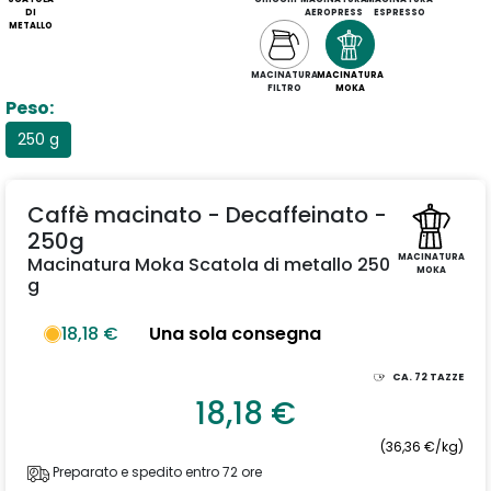
DI
AEROPRESS
ESPRESSO
METALLO
MACINATURA
MACINATURA
FILTRO
MOKA
Peso:
250 g
Caffè macinato - Decaffeinato -
250g
MACINATURA
Macinatura Moka Scatola di metallo 250
MOKA
g
18,18 €
Una sola consegna
CA.
72
TAZZE
18,18 €
(36,36 €/kg)
Preparato e spedito entro 72 ore