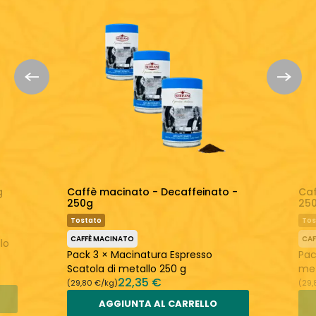
LEGGERO
EQUILIBRATO
FORTE
ACIDO
EQUILIBRATO
AMARO
Un caffè perfettamente equilibrato
Torrefatto fresco
Scopri di più:
Serrani
Caffè Macinato
g
Caffè macinato - Decaffeinato -
Caf
250g
25
Tostato
Tos
CAFFÈ MACINATO
CAF
lo
Pack 3 × Macinatura Espresso
Pac
Scatola di metallo 250 g
met
22,35 €
(29,80 €/kg)
(29,
AGGIUNTA AL CARRELLO