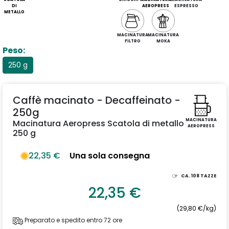
DI
AEROPRESS
ESPRESSO
METALLO
MACINATURA
MACINATURA
FILTRO
MOKA
Peso:
250 g
Caffè macinato - Decaffeinato -
250g
MACINATURA
Macinatura Aeropress Scatola di metallo
AEROPRESS
250 g
22,35 €
Una sola consegna
CA.
108
TAZZE
22,35 €
(29,80 €/kg)
Preparato e spedito entro 72 ore