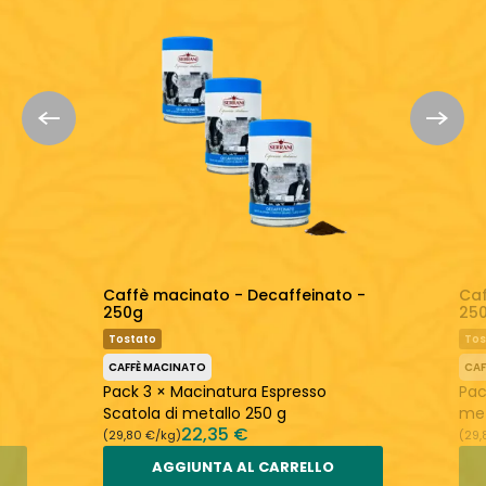
LEGGERO
EQUILIBRATO
FORTE
ACIDO
EQUILIBRATO
AMARO
Un caffè perfettamente equilibrato
Torrefatto fresco
Scopri di più:
Serrani
Caffè Macinato
Caffè macinato - Decaffeinato -
Caf
250g
25
Tostato
Tos
CAFFÈ MACINATO
CAF
Pack 3 × Macinatura Espresso
Pac
Scatola di metallo 250 g
met
22,35 €
(29,80 €/kg)
(29,
AGGIUNTA AL CARRELLO