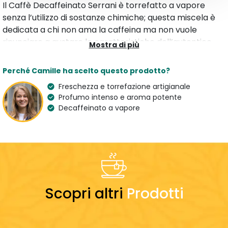
Il Caffè Decaffeinato Serrani è torrefatto a vapore
senza l’utilizzo di sostanze chimiche; questa miscela è
dedicata a chi non ama la caffeina ma non vuole
rinunciare a gustare le caratteristiche dell’autentico
Mostra di più
Espresso Serrani. Una miscela di qualità per un caffè
corposo, aromatico con retrogusto persistente.
Perché Camille ha scelto questo prodotto?
Freschezza e torrefazione artigianale
Caratteristiche
Profumo intenso e aroma potente
Tipologia
Aroma
Decaffeinato a vapore
Caffè Macinato
Tostato
Varietà
Proprietà
100 % Arabica
Decaffeinato
Paese dell'artigiano
Italy
Scopri altri
Prodotti
Preparazione
Dosaggio
7 g