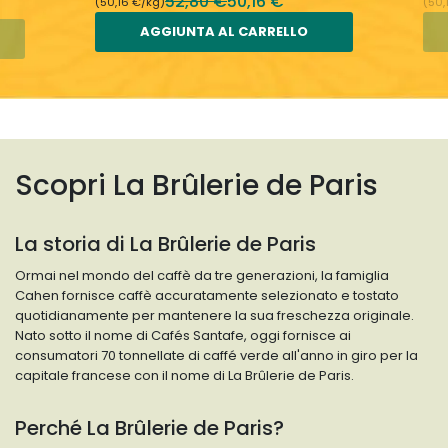
52,80 €
50,16 €
(50,16 €/kg)
(50,
AGGIUNTA AL CARRELLO
Scopri La Brûlerie de Paris
La storia di La Brûlerie de Paris
Ormai nel mondo del caffè da tre generazioni, la famiglia
Cahen fornisce caffè accuratamente selezionato e tostato
quotidianamente per mantenere la sua freschezza originale.
Nato sotto il nome di Cafés Santafe, oggi fornisce ai
consumatori 70 tonnellate di caffé verde all'anno in giro per la
capitale francese con il nome di La Brûlerie de Paris.
Perché La Brûlerie de Paris?