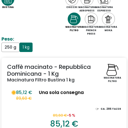
BUSTINA
CHICCHI
MACINATURA
MACINATURA
AEROPRESS
ESPRESSO
MACINATURA
MACINATURA
MACINATURA
FILTRO
FRENCH
MOKA
PRESS
Peso:
250 g
1 kg
Caffè macinato - Repubblica
Dominicana - 1 Kg
MACINATURA
Macinatura Filtro Bustina 1 kg
FILTRO
85,12 €
Una sola consegna
89,60 €
CA.
286
TAZZE
89,60 €
-5 %
85,12 €