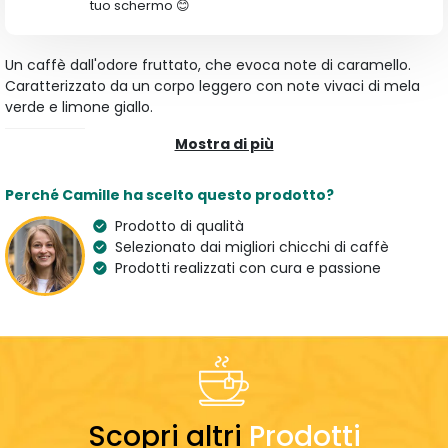
tuo schermo 😊
Un caffè dall'odore fruttato, che evoca note di caramello.
Caratterizzato da un corpo leggero con note vivaci di mela
verde e limone giallo.
Mostra di più
Caratteristiche
Tipologia
Aroma
Perché Camille ha scelto questo prodotto?
Caffè Macinato
Prugna secca e Mela
Prodotto di qualità
Varietà
Origine
Selezionato dai migliori chicchi di caffè
100 % Arabica
Rep. Dominicana
Prodotti realizzati con cura e passione
Caffè Specialty
Paese dell'artigiano
France
Preparazione
Dosaggio
7 g
Scopri altri
Prodotti