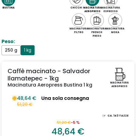
BUSTINA
CHICCHI
MACINATURA
MACINATURA
AEROPRESS
ESPRESSO
MACINATURA
MACINATURA
MACINATURA
FILTRO
FRENCH
MOKA
PRESS
Peso:
250 g
1 kg
Caffè macinato - Salvador
Ilamatepec - 1kg
MACINATURA
Macinatura Aeropress Bustina 1 kg
AEROPRESS
48,64 €
Una sola consegna
51,20 €
CA.
143
TAZZE
51,20 €
-5 %
48,64 €