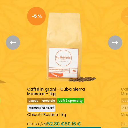
Un caffè perfettamente equilibrato
-5 %
-
Torrefatto fresco
Scopri di più:
La Brûlerie de Paris
Caffè Macinato
Caffé in grani - Cuba Sierra
Caf
Maestra - 1kg
Mae
Cacao
Nocciola
Caffè Specialty
Ca
CHICCHI DI CAFFÈ
CAF
Chicchi Bustina 1 kg
Mac
52,80 €
50,16 €
(50,16 €/kg)
(50,