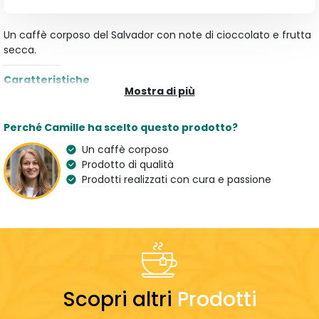
Un caffè corposo del Salvador con note di cioccolato e frutta
secca.
Caratteristiche
Mostra di più
Tipologia
Aroma
Caffè Macinato
Cioccolato al Latte e
Perché Camille ha scelto questo prodotto?
Mandorla
Un caffè corposo
Varietà
Origine
Prodotto di qualità
100 % Arabica
El Salvador
Prodotti realizzati con cura e passione
Paese dell'artigiano
France
Preparazione
Dosaggio
7 g
Scopri altri
Prodotti
LEGGERO
EQUILIBRATO
FORTE
ACIDO
EQUILIBRATO
AMARO