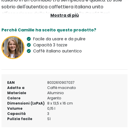
sobrio dell'autentica caffettiera italiana unito
all'esperienza della lavorazione della Gnali&Zani
Mostra di più
porterà nelle vostre case il piacere di preparare il caffé
come una volta. Questa caffettiera in alluminio è facile
Perché Camille ha scelto questo prodotto?
da pulire e perfetta per godere di un buon caffé in
Facile da usare e da pulire
famiglia o con amici date le sue dimensioni calibrate
Capacità 3 tazze
per tre tazze di caffè.
Caffè italiano autentico
Scopri di più:
GNALI & ZANI
Moka
EAN
8032610907037
Adatto a
Caffè macinato
Materiale
Alluminio
Colore
Argento
Dimensioni (LxPxA)
8 x 13,5 x 16 cm
Volume
0,15 l
Capacità
3
Pulizia facile
Sì