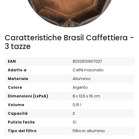
Caratteristiche Brasil Caffettiera -
3 tazze
EAN
8032610907037
Adatto a
Caffè macinato
Materiale
Alluminio
Colore
Argento
Dimensioni (LxPxA)
8 x 13,5 x 16 cm
Volume
0,15 l
Capacità
3
Pulizia facile
Sì
Tipo del filtro
Filtro in alluminio