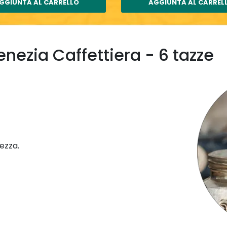
GGIUNTA AL CARRELLO
AGGIUNTA AL CARREL
enezia Caffettiera - 6 tazze
rezza.