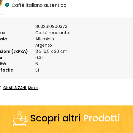
Caffè italiano autentico
8032610900373
 a
Caffè macinato
ale
Alluminio
e
Argento
ioni (LxPxA)
8 x 16,5 x 20 cm
e
0,3 l
ità
6
 facile
Sì
ù:
GNALI & ZANI
Moka
Scopri altri
Prodotti