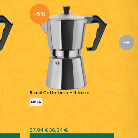
-5 %
-5 
Brasil Caffettiera - 9 tazze
Brasil
MOKA
MOKA
37,94 €
36,04 €
46,38