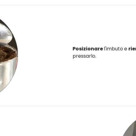
Posizionare
l'imbuto e
ri
pressarlo.