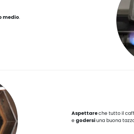
o medio
.
Aspettare
che tutto il caff
e
godersi
una buona tazza