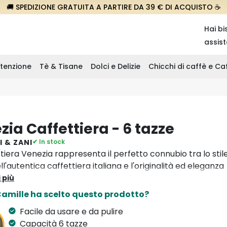
🚚 SPEDIZIONE GRATUITA A PARTIRE DA 39 € DI ACQUISTO ☕
Hai bi
assis
tenzione
Tè & Tisane
Dolci e Delizie
Chicchi di caffè e C
zia Caffettiera - 6 tazze
I & ZANI
✔ In stock
tiera Venezia rappresenta il perfetto connubio tra lo stil
ll'autentica caffettiera italiana e l'originalità ed eleganza
n Gnali&Zani. Questa caffettiera in acciaio inossidabile è
 più
 pulire e porterà nelle vostre case il piacere di preparare i
Camille ha scelto questo prodotto?
e una volta. Grazie alle sue dimensioni calibrate per sei
Facile da usare e da pulire
perfetta per godere di un buon caffè in compagnia. È
Capacità 6 tazze
r la cottura su gas.