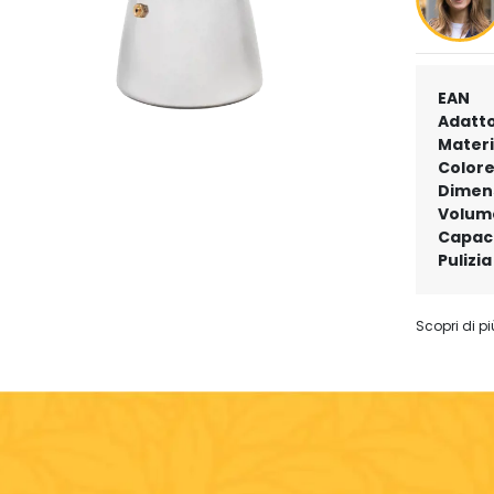
EAN
Adatto
Materi
Color
Dimens
Volum
Capac
Pulizia
Scopri di pi