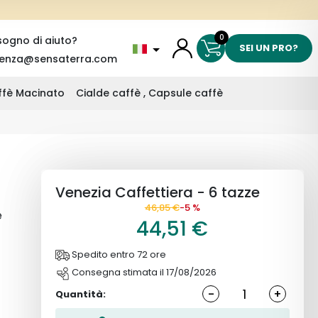
0
sogno di aiuto?
SEI UN PRO?
tenza@sensaterra.com
affè Macinato
Cialde caffè , Capsule caffè
Venezia Caffettiera - 6 tazze
46,85 €
-5 %
e
44,51 €
Spedito entro 72 ore
l
Consegna stimata il 17/08/2026
-
+
Quantità: