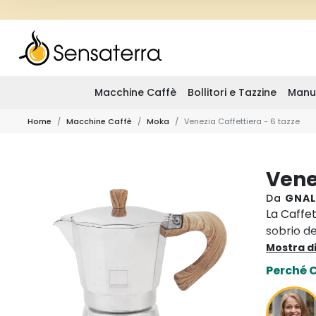
Macchine Caffè
Bollitori e Tazzine
Manu
Home
Macchine Caffè
Moka
Venezia Caffettiera - 6 tazze
Vene
Da
GNAL
La Caffet
sobrio de
del desig
Mostra di
facile da
Perché 
caffé com
tazze è 
adatta pe