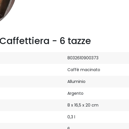
Caffettiera - 6 tazze
8032610900373
Caffè macinato
Alluminio
Argento
8 x 16,5 x 20 cm
0,3 l
6