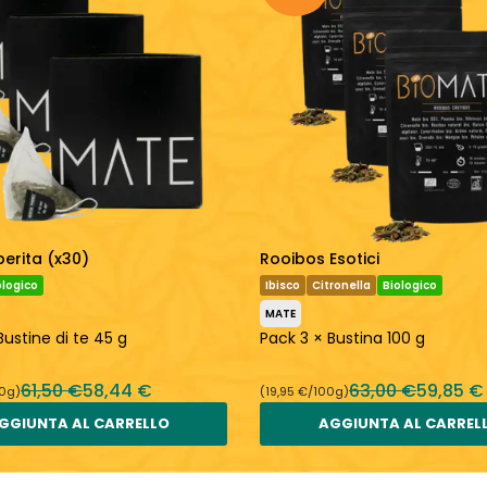
perita (x30)
Rooibos Esotici
ologico
Ibisco
Citronella
Biologico
MATE
Bustine di te 45 g
Pack 3 × Bustina 100 g
61,50 €
58,44 €
63,00 €
59,85 €
00g)
(19,95 €/100g)
GGIUNTA AL CARRELLO
AGGIUNTA AL CARREL