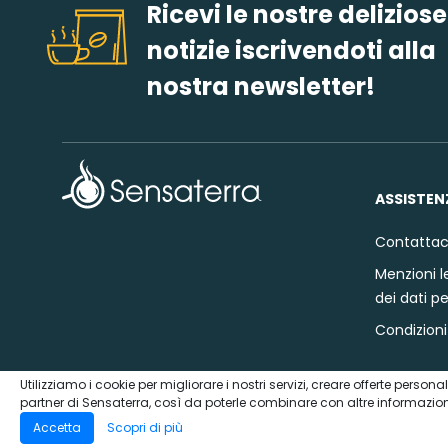
Ricevi le nostre deliziose
notizie iscrivendoti alla
nostra newsletter!
ASSISTEN
Contattac
Menzioni le
dei dati p
Condizioni 
Utilizziamo i cookie per migliorare i nostri servizi, creare offerte perso
partner di Sensaterra, così da poterle combinare con altre informazioni f
© 2020 Sensaterra
Accetta
Scopri di più