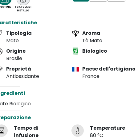
BUSTINA
SCATOLA DI
METALLO
aratteristiche
Tipologia
Aroma
Mate
Tè Mate
Origine
Biologico
Brasile
Proprietà
Paese dell'artigiano
Antiossidante
France
ngredienti
ate Biologico
reparazione
Tempo di
Temperature
infusione
80 °C