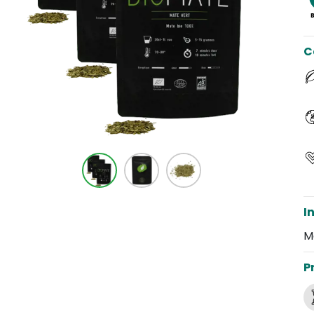
C
I
M
P