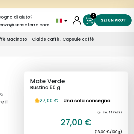
0
sogno di aiuto?
SEI UN PRO?
tenza@sensaterra.com
affè Macinato
Cialde caffè , Capsule caffè
Mate Verde
Bustina 50 g
Si
27,00 €
Una sola consegna
e il
CA.
39
TAZZE
27,00 €
(18,00 €/100g)