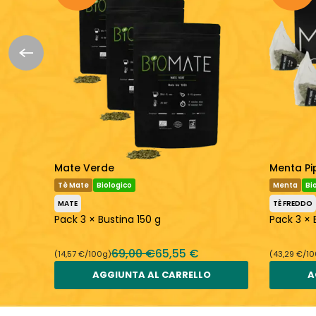
Mate Verde
Menta Pi
Tè Mate
Biologico
Menta
Bi
MATE
TÈ FREDDO
Pack 3 × Bustina 150 g
Pack 3 × 
69,00 €
65,55 €
(14,57 €/100g)
(43,29 €/1
AGGIUNTA AL CARRELLO
A