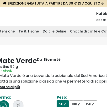
🚚 SPEDIZIONE GRATUITA A PARTIRE DA 39 € DI ACQUISTO ☕
Hai bi
assis
tenzione
Tè & Tisane
Dolci e Delizie
Chicchi di caffè e C
Mate Verde
Da
Biomaté
ustina 50 g
In stock
l Mate Verde è una bevanda tradizionale del Sud America. 
ratta di una soluzione classica che vi permetterà di scoprir
ondo del mate.
ostra di più
orma:
Peso:
50 g
100 g
150 g