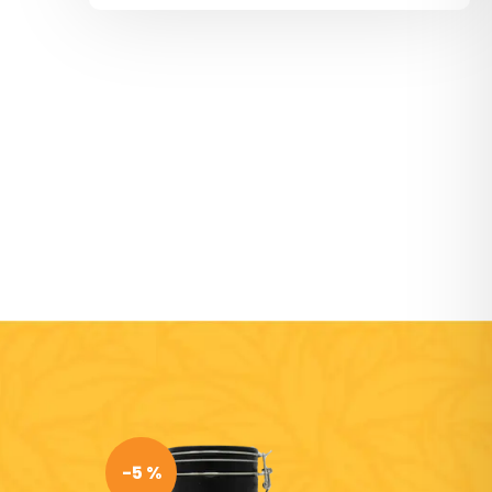
-5 %
-5 