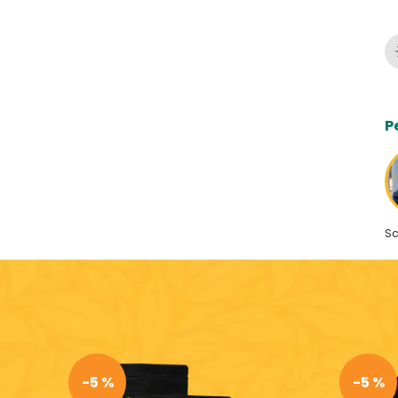
P
Sc
-5 %
-5 %