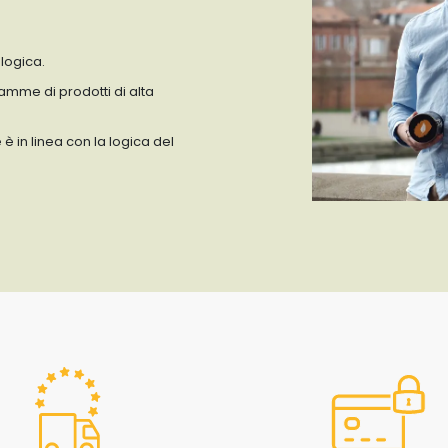
ologica.
amme di prodotti di alta
e è in linea con la logica del