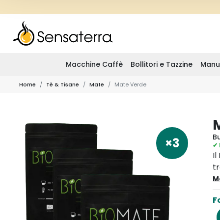
Macchine Caffè
Bollitori e Tazzine
Manu
Home
Tè & Tisane
Mate
Mate Verde
B
×3
✔ 
I
t
m
M
F