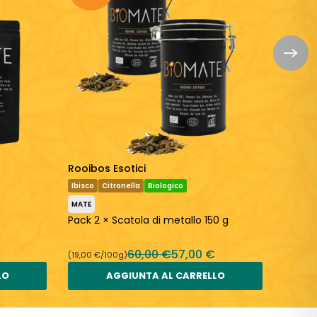
Rooibos Esotici
Frutti
Ibisco
Citronella
Biologico
Ibisco
MATE
MATE
Pack 2 × Scatola di metallo 150 g
Pack 3
60,00 €
57,00 €
(19,00 €/100g)
(19,95 €
LO
AGGIUNTA AL CARRELLO