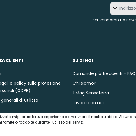
Indirizzo
e-mail
Iscrivendomi alla news
ZA CLIENTE
SU DI NOI
i
Domande più frequenti - FAQ
gali e policy sulla protezione
Chi siamo?
ersonali (GDPR)
Il Mag Sensaterra
generali di utilizzo
Lavora con noi
nalizzate, migliorare la tua esperienza e analizzare il nostro traffico. Alcun
ornite o raccolte durante l'utilizzo dei servizi.