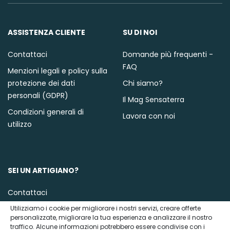
ASSISTENZA CLIENTE
SU DI NOI
Contattaci
Domande più frequenti -
FAQ
Menzioni legali e policy sulla
protezione dei dati
Chi siamo?
personali (GDPR)
Il Mag Sensaterra
Condizioni generali di
Lavora con noi
utilizzo
SEI UN ARTIGIANO?
Contattaci
Utilizziamo i cookie per migliorare i nostri servizi, creare offerte
personalizzate, migliorare la tua esperienza e analizzare il nostro
traffico. Alcune informazioni potrebbero essere condivise con i