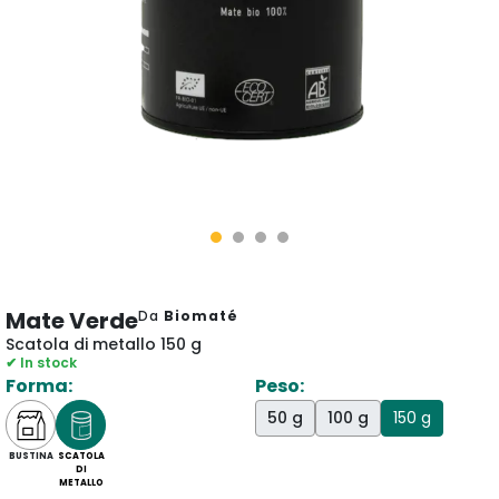
Mate Verde
Da
Biomaté
Scatola di metallo 150 g
✔ In stock
Forma:
Peso:
50 g
100 g
150 g
BUSTINA
SCATOLA
DI
METALLO