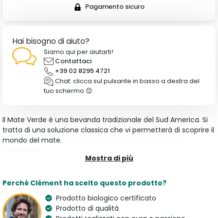
Pagamento sicuro
Hai bisogno di aiuto?
Siamo qui per aiutarti!
Contattaci
+39 02 8295 4721
Chat: clicca sul pulsante in basso a destra del
tuo schermo 😊
Il Mate Verde è una bevanda tradizionale del Sud America. Si
tratta di una soluzione classica che vi permetterà di scoprire il
mondo del mate.
Mostra di più
Caratteristiche
Tipologia
Aroma
Perché Clément ha scelto questo prodotto?
Mate
Tè Mate
Prodotto biologico certificato
Origine
Biologico
Prodotto di qualità
Brasile