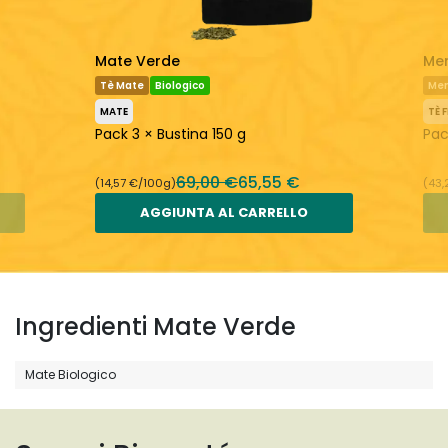
Mate Verde
Men
Tè Mate
Biologico
Me
MATE
TÈ 
Pack 3 × Bustina 150 g
Pac
69,00 €
65,55 €
(14,57 €/100g)
(43,
AGGIUNTA AL CARRELLO
Ingredienti Mate Verde
Mate Biologico