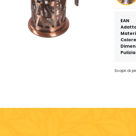
EAN
Adatto
Materi
Color
Dimens
Pulizia
Scopri di pi