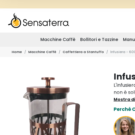
Macchine Caffè
Bollitori e Tazzine
Manu
Home
Macchine Caffè
Caffettiera a Stantuffo
Infusiera - 60
Infu
L'infusie
non è so
caffè tra
Mostra di
infusi o 
Perché 