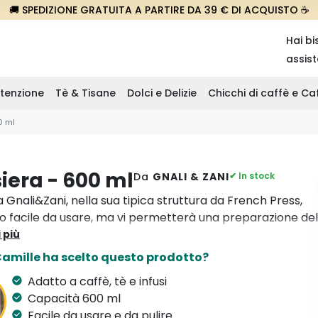
🚚 SPEDIZIONE GRATUITA A PARTIRE DA 39 € DI ACQUISTO ☕
Hai bi
assis
tenzione
Tè & Tisane
Dolci e Delizie
Chicchi di caffè e C
0 ml
siera - 600 ml
Da
GNALI & ZANI
✔ In stock
ra Gnali&Zani, nella sua tipica struttura da French Press,
lo facile da usare, ma vi permetterà una preparazione del
dizionale e del tè con piacere e rapidità. Adatta per tè ed
 più
per caffè macinato.
Camille ha scelto questo prodotto?
Adatto a caffè, tè e infusi
Capacità 600 ml
Facile da usare e da pulire