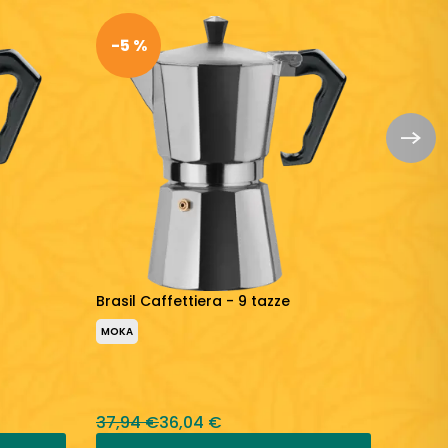
-5 %
-5 
Brasil Caffettiera - 9 tazze
Brasil
MOKA
MOKA
37,94 €
36,04 €
46,38