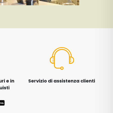
i e in
Servizio di assistenza clienti
uisti