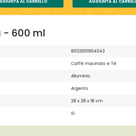
GGIUNTA AL CARRELLO
AGGIUNTA AL CARREL
a - 600 ml
8032610904043
Caffè macinato e Tè
Alluminio
Argento
28 x 28 x 18 cm
Sì