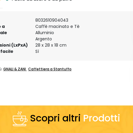
8032610904043
 a
Caffè macinato e Tè
ale
Alluminio
e
Argento
ioni (LxPxA)
28 x 28 x 18 cm
 facile
Sì
ù:
GNALI & ZANI
Caffettiera a Stantuffo
Scopri altri
Prodotti