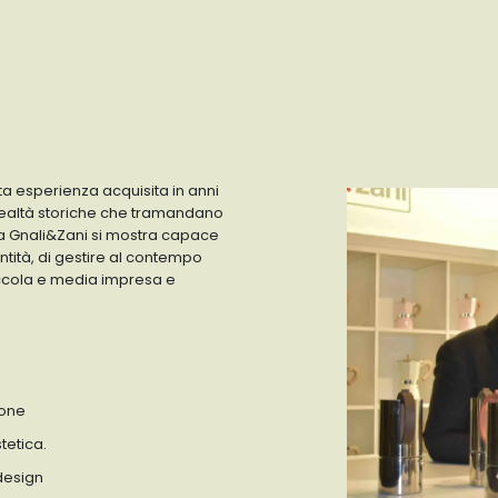
a esperienza acquisita in anni
 realtà storiche che tramandano
 la Gnali&Zani si mostra capace
ntità, di gestire al contempo
iccola e media impresa e
ione
tetica.
design