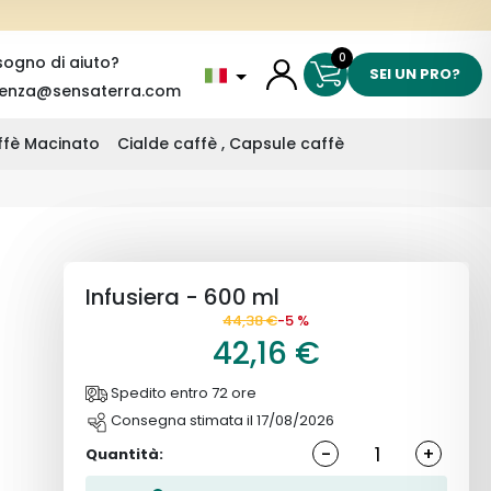
0
sogno di aiuto?
SEI UN PRO?
tenza@sensaterra.com
affè Macinato
Cialde caffè , Capsule caffè
Infusiera - 600 ml
44,38 €
-5 %
42,16 €
Spedito entro 72 ore
Consegna stimata il 17/08/2026
-
+
Quantità: