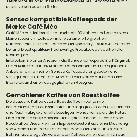
Terratrotteurs
oder unser
Entdeckerpaket Les Terratrotteurs
mit
sechs verschiedenen Sorten.
Senseo kompatible Kaffeepads der
Marke Café Méo
Café Méo existiert bereits seit mehr als 90 Jahren und wuchs vom
kleinen Lebensmittelladen in Lille zu einer erfolgreichen
Kaffeerösterei. 1992 trat Café Méo der
Specialty Coffee
Association
bei und bietet qualitativ hochwertige Produkte aus traditioneller
Röstung an.
Entdecken Sie unter Anderem die Senseo Kaffeepads Bio L’Original.
Dieser Kaffee aus 100% Arabica Kaffeebohnen und biologischem
Anbau wird in einzelnen Senseo Kaffeepads angeboten und
verfügt über ein fruchtiges Aroma. Dieser Kaffee hat eine starke
Intensität und einen ausgeglichenen Röstgrad.
Gemahlener Kaffee von Roestkaffee
Die deutsche Kaffeerösterei
Roestkaffee
möchte ihre
kolumbianischen Wurzeln ehren und legt großen Wert auf Fairness
und Nachhaltigkeit für alle beteiligten Menschen sowie die Natur.
Entdecken Sie beispielsweise den Espresso Blend El Secreto von
Roestkaffee. Dieser Premium Espresso besteht aus einer Mischung
von Arabica und Robusta Bohnen, wobei der Anteil an Arabica
Bohnen überwiegt. Die verwandten Kaffeebohnen stammen aus