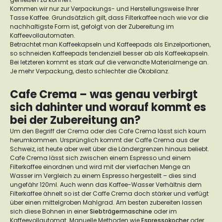
Kommen wir nur zur Verpackungs- und Herstellungsweise Ihrer
Tasse Kaffee. Grundsätzlich gilt, dass Filterkaffee nach wie vor die
nachhaltigste Form ist, gefolgt von der Zubereitung im
Kaffeevollautomaten.
Betrachtet man Kaffeekapseln und Kaffeepads als Einzelportionen,
so schneiden Kaffeepads tendenziell besser ab als Kaffeekapseln.
Bei letzteren kommt es stark auf die verwandte Materialmenge an.
Je mehr Verpackung, desto schlechter die Ökobilanz.
Cafe Crema – was genau verbirgt
sich dahinter und worauf kommt es
bei der Zubereitung an?
Um den Begriff der Crema oder des Cafe Crema lässt sich kaum
herumkommen. Ursprünglich kommt der Caffe Crema aus der
Schweiz, ist heute aber weit über die Ländergrenzen hinaus beliebt.
Cafe Crema lässt sich zwischen einem Espresso und einem
Filterkaffee einordnen und wird mit der vierfachen Menge an
Wasser im Vergleich zu einem Espresso hergestellt – dies sind
ungefähr 120ml. Auch wenn das Kaffee-Wasser Verhältnis dem
Filterkaffee ähnelt so ist der Caffe Crema doch stärker und verfügt
über einen mittelgroben Mahlgrad. Am besten zubereiten lassen
sich diese Bohnen in einer
Siebträgermaschine
oder im
Kaffeevollautomat. Manuelle Methoden wie
Espressokocher
oder