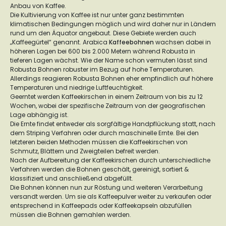
Anbau von Kaffee.
Die Kultivierung von Kaffee ist nur unter ganz bestimmten
klimatischen Bedingungen möglich und wird daher nur in Ländern
rund um den Äquator angebaut. Diese Gebiete werden auch
„Kaffeegürtel“ genannt. Arabica
Kaffeebohnen
wachsen dabei in
höheren Lagen bei 600 bis 2.000 Metern während Robusta in
tieferen Lagen wächst. Wie der Name schon vermuten lässt sind
Robusta Bohnen robuster im Bezug auf hohe Temperaturen.
Allerdings reagieren Robusta Bohnen eher empfindlich auf höhere
Temperaturen und niedrige Luftfeuchtigkeit.
Geerntet werden Kaffeekirschen in einem Zeitraum von bis zu 12
Wochen, wobei der spezifische Zeitraum von der geografischen
Lage abhängig ist.
Die Ernte findet entweder als sorgfältige Handpflückung statt, nach
dem Striping Verfahren oder durch maschinelle Ernte. Bei den
letzteren beiden Methoden müssen die Kaffeekirschen von
Schmutz, Blättern und Zweigteilen befreit werden.
Nach der Aufbereitung der Kaffeekirschen durch unterschiedliche
Verfahren werden die Bohnen geschält, gereinigt, sortiert &
klassifiziert und anschließend abgefüllt.
Die Bohnen können nun zur Röstung und weiteren Verarbeitung
versandt werden. Um sie als Kaffeepulver weiter zu verkaufen oder
entsprechend in Kaffeepads oder Kaffeekapseln abzufüllen
müssen die Bohnen gemahlen werden.