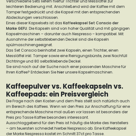
Verschiedene Sets liefern hierfür Trichter und Messlöffel zur
leichteren Bedienung mit. Anschließend wird der Kaffee mit dem
Tamper festgedrückt und die Kapsel mit den entsprechenden
Abdeckungen verschlossen.
Eines dieser Kapselsets ist das
Kaffeekapsel Set Conscio der
Marke GEFU
. Die Kapseln sind von hoher Qualität und mit gängigen
Kapselmaschinen – darunter auch Nespresso – kompatibel. Mit
Ausnahme der selbstklebenden Deckel sind die Kapseln
spülmaschinengeeignet.
Das Set Conscio beinhaltet zwei Kapseln, einen Trichter, einen
Messlöffel inkl. Tamper sowie eine Reinigungsbürste, zwei Nachfüll
Dichtringe und 80 selbstklebende Deckel.
Sie sind noch auf der Suche nach einer passenden Maschine für
Ihren Kaffee? Entdecken Sie
hier
unsere Kapselmaschinen.
Kaffeepulver vs. Kaffeekapseln vs.
Kaffeepads: ein Preisvergleich
Die Frage nach den Kosten und dem Preis stellt sich natürlich auch
im Bereich des Kaffees. Wenn wir den Preis zur Anschaffung für eine
entsprechende Maschine mal außen vor lassen ist besonders der
Preis pro Tasse Kaffee besonders interessant.
Ausschlaggebend für den Preis ist häufig die Marke des Herstellers
– am teuersten schneidet hierbei Nespresso ab. Eine Kaffeekapsel
der Marke Nespresso kostet im Schnitt 37ct pro Tasse.