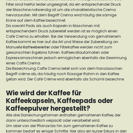
Filter sind hierfür leider ungeeignet, da ein entsprechender Druck
der Maschine notwendig ist um die charakteristische Crema
hervorzurufen. Mit dem Begriff Crema wird häufig die sämige
Krone auf dem Kaffee bezeichnet.
Da sowohl Pads als auch Kapseln in Maschinen mit
entsprechendem Druck zubereitet werden ist es möglich einen
Café Crema zu erhalten. Bei der Verwendung von gemahlenem
Kaffee kommt es hier auf die Art und Weise der Zubereitung an.
Manuelle
Kaffeebereiter
oder Filterkaffee werden nicht zum
gewünschten Ergebnis führen. Kaffeevollautomaten oder
Espressomaschinen jedoch ermöglichen ebenfalls die Gewinnung
eines Caffe Crema.
Die Bezeichnung Caffe Crema leitet sich von dem französischen
Begriff crème ab, da häufig noch flüssiger Rahm in den Kaffee
getan wird. Der Café Crème wird ebenfalls als Schümli bezeichne.
Wie wird der Kaffee für
Kaffeekapseln, Kaffeepads oder
Kaffeepulver hergestellt?
Alle drei Darreichungsformen enthalten gemahlenen Kaffee, der
dann unterschiedlich verpackt oder verarbeitet wird.
Um aber von der Pflanze bis hin zum gemahlenen Kaffee zu
kommen bedarf es einiger Schritte. Hier also ein kurzer Exkurs in den