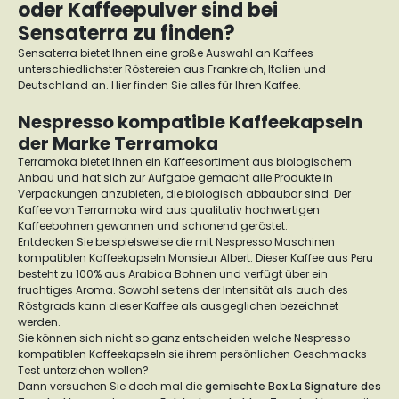
oder Kaffeepulver sind bei
Sensaterra zu finden?
Sensaterra bietet Ihnen eine große Auswahl an Kaffees
unterschiedlichster Röstereien aus Frankreich, Italien und
Deutschland an. Hier finden Sie alles für Ihren Kaffee.
Nespresso kompatible Kaffeekapseln
der Marke Terramoka
Terramoka bietet Ihnen ein Kaffeesortiment aus biologischem
Anbau und hat sich zur Aufgabe gemacht alle Produkte in
Verpackungen anzubieten, die biologisch abbaubar sind. Der
Kaffee von Terramoka wird aus qualitativ hochwertigen
Kaffeebohnen gewonnen und schonend geröstet.
Entdecken Sie beispielsweise die mit Nespresso Maschinen
kompatiblen Kaffeekapseln Monsieur Albert. Dieser Kaffee aus Peru
besteht zu 100% aus Arabica Bohnen und verfügt über ein
fruchtiges Aroma. Sowohl seitens der Intensität als auch des
Röstgrads kann dieser Kaffee als ausgeglichen bezeichnet
werden.
Sie können sich nicht so ganz entscheiden welche Nespresso
kompatiblen Kaffeekapseln sie ihrem persönlichen Geschmacks
Test unterziehen wollen?
Dann versuchen Sie doch mal die
gemischte Box La Signature des