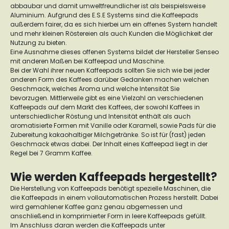
abbaubar und damit umweltfreundlicher ist als beispielsweise
Aluminium. Aufgrund des E.S.E Systems sind die Kaffeepads
außerdem fairer, da es sich hierbei um ein offenes System handelt
und mehr kleinen Röstereien als auch Kunden die Möglichkeit der
Nutzung zu bieten.
Eine Ausnahme dieses offenen Systems bildet der Hersteller Senseo
mit anderen Maßen bei Kaffeepad und Maschine.
Bei der Wahl ihrer neuen Kaffeepads sollten Sie sich wie bei jeder
anderen Form des Kaffees darüber Gedanken machen welchen
Geschmack, welches Aroma und welche Intensität Sie
bevorzugen. Mittlerweile gibt es eine Vielzahl an verschiedenen
Kaffeepads auf dem Markt des Kaffees, der sowohl Kaffees in
unterschiedlicher Röstung und Intensität enthält als auch
aromatisierte Formen mit Vanille oder Karamell, sowie Pads für die
Zubereitung kakaohaltiger Milchgetränke. So ist für (fast) jeden
Geschmack etwas dabei. Der Inhalt eines Kaffeepad liegt in der
Regel bei 7 Gramm Kaffee.
Wie werden Kaffeepads hergestellt?
Die Herstellung von Kaffeepads benötigt spezielle Maschinen, die
die Kaffeepads in einem vollautomatischen Prozess herstellt. Dabei
wird gemahlener Kaffee ganz genau abgemessen und
anschließend in komprimierter Form in leere Kaffeepads gefüllt.
Im Anschluss daran werden die Kaffeepads unter