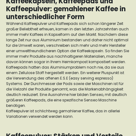
Kaffeekapseln, Kaffeepads und
Kaffeepulver: gemahlener Kaffee in
unterschiedlicher Form
Während Kaffeepulver und Kaffeepads sich schon längerer Zeit
großer Beliebtheit erfreuen, kamen in den letzten Jahrzehnten auch
immer mehr Kaffees in Kapselform auf den Markt. Nachdem diese
lange Zeit nur aus Aluminium bestanden und daher nicht optimal
für die Umwelt waren, verschreiben sich mehr und mehr Hersteller
einer umweltfreundlicheren Option der Kaffeekapseln. So finden Sie
immer mehr Produkte aus nachhaltigeren Materialien, manche
davon können sogar in Ihrem Heimkompost kompostiert werden.
Kaffeepads hatten das Aluminiumproblem noch nie, da sie aus
einem Zellulose Stoff hergestellt werden. Ein weiterer Pluspunkt ist
die Verwendung des offenen E.S.E (easy serving espresso)
Systems. Der Durchmesser der Pads sowie der Maschinen ist für
die Vielzahl der Produkte genormt, was die Markenabhängigkeit
deutlich reduziert. Eine Ausnahme hier bilden Senseo, mit deutlich
größeren Kaffeepads, die eine spezifische Senseo Maschine
benötigen.
Kaffeepulver ist schlichtweg gemahlener Kaffee, das in allerlei
Variationen verwendet werden kann.