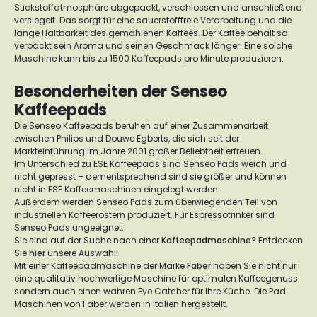
Stickstoffatmosphäre abgepackt, verschlossen und anschließend
versiegelt. Das sorgt für eine sauerstofffreie Verarbeitung und die
lange Haltbarkeit des gemahlenen Kaffees. Der Kaffee behält so
verpackt sein Aroma und seinen Geschmack länger. Eine solche
Maschine kann bis zu 1500 Kaffeepads pro Minute produzieren.
Besonderheiten der Senseo
Kaffeepads
Die Senseo Kaffeepads beruhen auf einer Zusammenarbeit
zwischen Philips und Douwe Egberts, die sich seit der
Markteinführung im Jahre 2001 großer Beliebtheit erfreuen.
Im Unterschied zu ESE Kaffeepads sind Senseo Pads weich und
nicht gepresst – dementsprechend sind sie größer und können
nicht in ESE Kaffeemaschinen eingelegt werden.
Außerdem werden Senseo Pads zum überwiegenden Teil von
industriellen Kaffeeröstern produziert. Für Espressotrinker sind
Senseo Pads ungeeignet.
Sie sind auf der Suche nach einer
Kaffeepadmaschine
? Entdecken
Sie
hier
unsere Auswahl!
Mit einer Kaffeepadmaschine der Marke
Faber
haben Sie nicht nur
eine qualitativ hochwertige Maschine für optimalen Kaffeegenuss
sondern auch einen wahren Eye Catcher für Ihre Küche. Die Pad
Maschinen von Faber werden in Italien hergestellt.