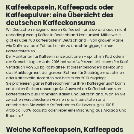
Kaffeekapseln, Kaffeepads oder
Kaffeepulver: eine Übersicht des
deutschen Kaffeekonsums
Wir Deutschen mögen unseren Kaffee sehr und so wird auch nicht
unbedingt wenig Kaffee in Deutschland konsumiert. Mittlerweile
gibt es über 700 Kaffeeröster in Deutschland – von großen Marke
wie Dallmayr oder Tchibo bis hin zu unabhängigen, kleinen
Kaffeeröstereien.
Der Marktanteil für Kaffee in Einzelportionen – sprich im Pad oder in
der Kapsel – lag im Jahr 2016 bei rund 14 Prozent. Mit einem Pro Kopf
Verbrauch von 5,6 kg Röstkaffee ist dieser besonders beliebt und
das Marktsegment der ganzen Bohnen für Siebträgermaschinen
oder Kaffeevollautomaten hat bereits bis 2019 zugelegt.
Sie präferieren ganze Kaffeebohnen für Ihren Kaffeegenuss? Dann
entdecken Sie
hier
unsere große Auswahl an Kaffeebohnen von
Kaffeeröstern aus Frankreich, Italien und Deutschland. Wählen Sie
zwischen verschiedenen Aromen und Intensitäten und
entscheiden Sie welche Kaffeebohnen Sie bevorzugen: 100%
Arabica, 100% Robusta oder lieber eine Mischung aus Arabica und
Robusta?
Welche Kaffeekapseln, Kaffeepads