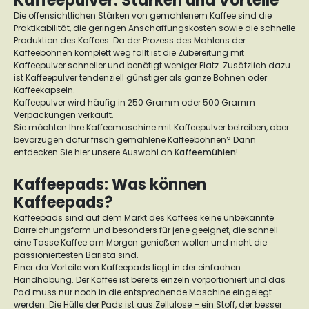
Kaffeepulver: Stärken und Vorteile
Die offensichtlichen Stärken von gemahlenem Kaffee sind die
Praktikabilität, die geringen Anschaffungskosten sowie die schnelle
Produktion des Kaffees. Da der Prozess des Mahlens der
Kaffeebohnen komplett weg fällt ist die Zubereitung mit
Kaffeepulver schneller und benötigt weniger Platz. Zusätzlich dazu
ist Kaffeepulver tendenziell günstiger als ganze Bohnen oder
Kaffeekapseln.
Kaffeepulver wird häufig in 250 Gramm oder 500 Gramm
Verpackungen verkauft.
Sie möchten Ihre Kaffeemaschine mit Kaffeepulver betreiben, aber
bevorzugen dafür frisch gemahlene Kaffeebohnen? Dann
entdecken Sie hier unsere Auswahl an
Kaffeemühlen
!
Kaffeepads: Was können
Kaffeepads?
Kaffeepads sind auf dem Markt des Kaffees keine unbekannte
Darreichungsform und besonders für jene geeignet, die schnell
eine Tasse Kaffee am Morgen genießen wollen und nicht die
passioniertesten Barista sind.
Einer der Vorteile von Kaffeepads liegt in der einfachen
Handhabung. Der Kaffee ist bereits einzeln vorportioniert und das
Pad muss nur noch in die entsprechende Maschine eingelegt
werden. Die Hülle der Pads ist aus Zellulose – ein Stoff, der besser