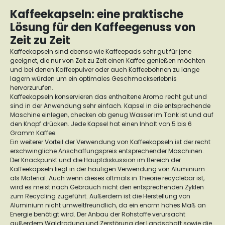
Kaffeekapseln: eine praktische
Lösung für den Kaffeegenuss von
Zeit zu Zeit
Kaffeekapseln sind ebenso wie Kaffeepads sehr gut für jene
geeignet, die nur von Zeit zu Zeit einen Kaffee genießen möchten
und bei denen Kaffeepulver oder auch Kaffeebohnen zu lange
lagern würden um ein optimales Geschmackserlebnis
hervorzurufen.
Kaffeekapseln konservieren das enthaltene Aroma recht gut und
sind in der Anwendung sehr einfach. Kapsel in die entsprechende
Maschine einlegen, checken ob genug Wasser im Tank ist und auf
den Knopf drücken. Jede Kapsel hat einen Inhalt von 5 bis 6
Gramm Kaffee.
Ein weiterer Vorteil der Verwendung von Kaffeekapseln ist der recht
erschwingliche Anschaffungspreis entsprechender Maschinen.
Der Knackpunkt und die Hauptdiskussion im Bereich der
Kaffeekapseln liegt in der häufigen Verwendung von Aluminium
als Material. Auch wenn dieses oftmals in Theorie recyclebar ist,
wird es meist nach Gebrauch nicht den entsprechenden Zyklen
zum Recycling zugeführt. Außerdem ist die Herstellung von
Aluminium nicht umweltfreundlich, da ein enorm hohes Maß an
Energie benötigt wird. Der Anbau der Rohstoffe verursacht
außerdem Waldrodung und Zerstörung der Landschaft sowie die