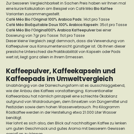
Zur besseren Vergleichbarkeit in Sachen Preis haben wir Ihnen mal
eine kurze Kalkulation am Beispiel von Café Méo
Bio Kaffee
Varianten zusammengestellt.
Café Méo Bio l’Original 100% Arabica Pads
: 14ct pro Tasse
Café Méo BioEquitable Doux 100% Arabica Kapseln
: 35ct pro Tasse
Café Méo Bio l’Original100% Arabica Kaffeepulver
bei einer
Dosierung von 7gr pro Tasse: 11ct pro Tasse
Dieser kleine Vergleich zeigt demnach, dass die Verwendung von
Kaffeepulver aus Konsumentensicht günstiger ist. Ob Ihnen dieser
preisliche Unterschied die Praktikabilität von Kapseln oder Pads
wert ist, liegt ganz allein in Ihrem Ermessen.
Kaffeepulver, Kaffeekapseln und
Kaffeepads im Umweltvergleich
Unabhängig von der Darreichungsform ist es ausschlaggebend,
wie der Anbau des Kaffees vonstattenging. Konventioneller
Kaffeeanbau hat nämlich prinzipiell eine schlechte Ökobilanz
aufgrund von Waldrodungen, dem Einsetzen von Düngemittel und
Pestiziden sowie dem hohen Wasserverbrauch. Pro Kilogramm
Röstkaffee werden in der Herstellung etwa 21.000 Liter Wasser
benötigt.
Hier lohnt es sich also, den Blick auf nachhaltigen Kaffee zu lenken
um guten Geschmack und gutes Aroma mit besserem Gewissen
genießen zu können.