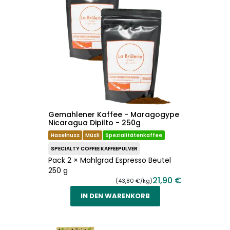
Gemahlener Kaffee - Maragogype
Nicaragua Dipilto - 250g
Haselnuss
Müsli
Spezialitätenkaffee
SPECIALTY COFFEE KAFFEEPULVER
Pack 2 × Mahlgrad Espresso Beutel
250 g
21,90 €
(43,80 €/kg)
IN DEN WARENKORB