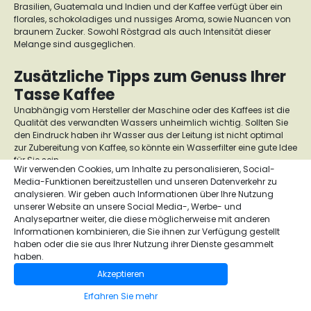
Brasilien, Guatemala und Indien und der Kaffee verfügt über ein
florales, schokoladiges und nussiges Aroma, sowie Nuancen von
braunem Zucker. Sowohl Röstgrad als auch Intensität dieser
Melange sind ausgeglichen.
Zusätzliche Tipps zum Genuss Ihrer
Tasse Kaffee
Unabhängig vom Hersteller der Maschine oder des Kaffees ist die
Qualität des verwandten Wassers unheimlich wichtig. Sollten Sie
den Eindruck haben ihr Wasser aus der Leitung ist nicht optimal
zur Zubereitung von Kaffee, so könnte ein Wasserfilter eine gute Idee
für Sie sein.
Wir verwenden Cookies, um Inhalte zu personalisieren, Social-
Media-Funktionen bereitzustellen und unseren Datenverkehr zu
Wieso Sie Ihr Kaffeepulver, Ihre
analysieren. Wir geben auch Informationen über Ihre Nutzung
Kaffeekapseln oder Kaffeepads bei
unserer Website an unsere Social Media-, Werbe- und
Analysepartner weiter, die diese möglicherweise mit anderen
Sensaterra kaufen sollten
Informationen kombinieren, die Sie ihnen zur Verfügung gestellt
Sensaterra ist Ihr europäischer Marketplace für Alles rund um die
haben oder die sie aus Ihrer Nutzung ihrer Dienste gesammelt
Welt der Heißgetränke. Von qualitativ hochwertigem und
haben.
handwerklich hergestellten Kaffee und Tee bis hin zu
Akzeptieren
Kaffeemaschinen und Accessoires werden Sie alles finden.
Erfahren Sie mehr
Unser Kundenservice