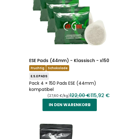
ESE Pads (44mm) - Klassisch - x150
Fruchtig
Schokolade
E.S.E PADS
Pack 4 × 150 Pads ESE (44mm)
kompatibel
122,00 €
115,92 €
(27,60 €/kg)
IN DEN WARENKORB