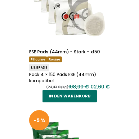
ESE Pads (44mm) - Stark - x150
Pflaume
Rosine
E.S.E PADS
Pack 4 × 150 Pads ESE (44mm)
kompatibel
108,00 €
102,60 €
(24,43 €/kg)
IN DEN WARENKORB
-5 %