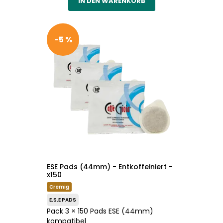
IN DEN WARENKORB
-5 %
ESE Pads (44mm) - Entkoffeiniert -
x150
Cremig
E.S.E PADS
Pack 3 × 150 Pads ESE (44mm)
kompatibel