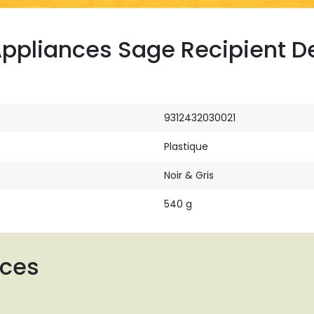
Appliances Sage Recipient D
9312432030021
Plastique
Noir & Gris
540 g
nces