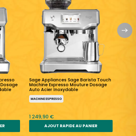
presso
Sage Appliances Sage Barista Touch
Sage 
 Dosage
Machine Expresso Mouture Dosage
Machi
dable
Auto Acier Inoxydable
Auto N
MACHINE ESPRESSO
MACHIN
1 249,90 €
1 249
IER
AJOUT RAPIDE AU PANIER