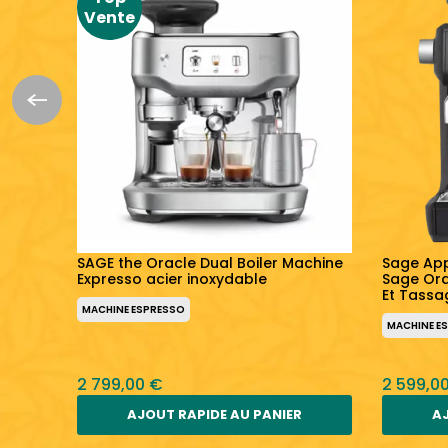
Vente
Pro
SAGE the Oracle Dual Boiler Machine
Sage App
able
Expresso acier inoxydable
Sage Or
Et Tassa
MACHINE ESPRESSO
MACHINE E
2 799,00 €
2 599,0
AJOUT RAPIDE AU PANIER
AJ