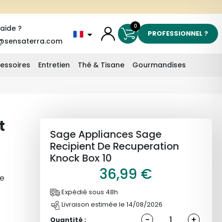
0
'aide ?
PROFESSIONNEL ?
@sensaterra.com
essoires
Entretien
Thé & Tisane
Gourmandises
t
Sage Appliances Sage
Recipient De Recuperation
Knock Box 10
36,99 €
de
Expédié sous 48h
Livraison estimée le 14/08/2026
-
+
Quantité :