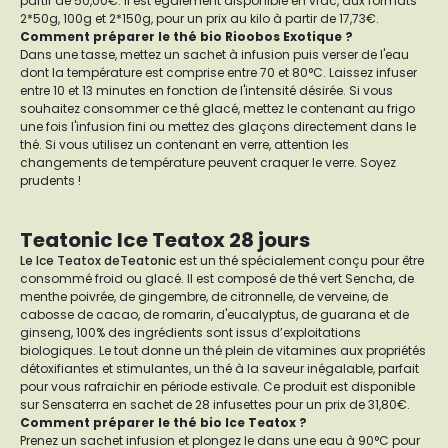
partir de 50,00€. Il est également disponible en vrac, aux formats
2*50g, 100g et 2*150g, pour un prix au kilo à partir de 17,73€.
Comment préparer le thé bio Rioobos Exotique ?
Dans une tasse, mettez un sachet à infusion puis verser de l'eau
dont la température est comprise entre 70 et 80°C. Laissez infuser
entre 10 et 13 minutes en fonction de l'intensité désirée. Si vous
souhaitez consommer ce thé glacé, mettez le contenant au frigo
une fois l'infusion fini ou mettez des glaçons directement dans le
thé. Si vous utilisez un contenant en verre, attention les
changements de température peuvent craquer le verre. Soyez
prudents !
Teatonic Ice Teatox 28 jours
Le Ice Teatox deTeatonic
est un thé spécialement conçu pour être
consommé froid ou glacé. Il est composé de thé vert Sencha, de
menthe poivrée, de gingembre, de citronnelle, de verveine, de
cabosse de cacao, de romarin, d'eucalyptus, de guarana et de
ginseng, 100% des ingrédients sont issus d’exploitations
biologiques. Le tout donne un thé plein de vitamines aux propriétés
détoxifiantes et stimulantes, un thé à la saveur inégalable, parfait
pour vous rafraichir en période estivale. Ce produit est disponible
sur Sensaterra en sachet de 28 infusettes pour un prix de 31,80€.
Comment préparer le thé bio Ice Teatox ?
Prenez un sachet infusion et plongez le dans une eau à 90°C pour