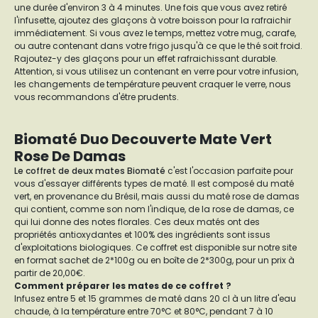
une durée d'environ 3 à 4 minutes. Une fois que vous avez retiré
l'infusette, ajoutez des glaçons à votre boisson pour la rafraichir
immédiatement. Si vous avez le temps, mettez votre mug, carafe,
ou autre contenant dans votre frigo jusqu'à ce que le thé soit froid.
Rajoutez-y des glaçons pour un effet rafraichissant durable.
Attention, si vous utilisez un contenant en verre pour votre infusion,
les changements de température peuvent craquer le verre, nous
vous recommandons d'être prudents.
Biomaté Duo Decouverte Mate Vert
Rose De Damas
Le coffret de deux mates Biomaté
c'est l'occasion parfaite pour
vous d'essayer différents types de maté. Il est composé du maté
vert, en provenance du Brésil, mais aussi du maté rose de damas
qui contient, comme son nom l'indique, de la rose de damas, ce
qui lui donne des notes florales. Ces deux matés ont des
propriétés antioxydantes et 100% des ingrédients sont issus
d'exploitations biologiques. Ce coffret est disponible sur notre site
en format sachet de 2*100g ou en boîte de 2*300g, pour un prix à
partir de 20,00€.
Comment préparer les mates de ce coffret ?
Infusez entre 5 et 15 grammes de maté dans 20 cl à un litre d'eau
chaude, à la température entre 70°C et 80°C, pendant 7 à 10