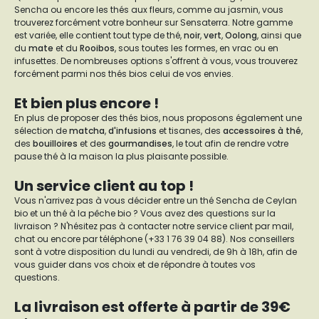
Sencha ou encore les thés aux fleurs, comme au jasmin, vous
trouverez forcément votre bonheur sur Sensaterra. Notre gamme
est variée, elle contient tout type de thé,
noir
,
vert
,
Oolong
, ainsi que
du
mate
et du
Rooibos
, sous toutes les formes, en vrac ou en
infusettes. De nombreuses options s'offrent à vous, vous trouverez
forcément parmi nos thés bios celui de vos envies.
Et bien plus encore !
En plus de proposer des thés bios, nous proposons également une
sélection de
matcha
,
d'infusions
et tisanes, des
accessoires à thé
,
des
bouilloires
et des
gourmandises
, le tout afin de rendre votre
pause thé à la maison la plus plaisante possible.
Un service client au top !
Vous n'arrivez pas à vous décider entre un thé Sencha de Ceylan
bio et un thé à la pêche bio ? Vous avez des questions sur la
livraison ? N'hésitez pas à contacter notre service client par mail,
chat ou encore par téléphone (+33 1 76 39 04 88). Nos conseillers
sont à votre disposition du lundi au vendredi, de 9h à 18h, afin de
vous guider dans vos choix et de répondre à toutes vos
questions.
La livraison est offerte à partir de 39€