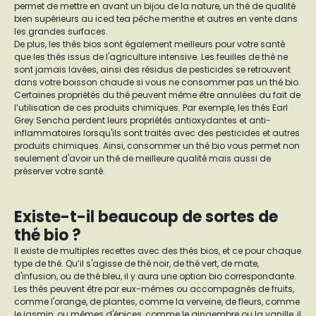
permet de mettre en avant un bijou de la nature, un thé de qualité
bien supérieurs au iced tea pêche menthe et autres en vente dans
les grandes surfaces.
De plus, les thés bios sont également meilleurs pour votre santé
que les thés issus de l'agriculture intensive. Les feuilles de thé ne
sont jamais lavées, ainsi des résidus de pesticides se retrouvent
dans votre boisson chaude si vous ne consommer pas un thé bio.
Certaines propriétés du thé peuvent même être annulées du fait de
l’utilisation de ces produits chimiques. Par exemple, les thés Earl
Grey Sencha perdent leurs propriétés antioxydantes et anti-
inflammatoires lorsqu'ils sont traités avec des pesticides et autres
produits chimiques. Ainsi, consommer un thé bio vous permet non
seulement d'avoir un thé de meilleure qualité mais aussi de
préserver votre santé.
Existe-t-il beaucoup de sortes de
thé bio ?
Il existe de multiples recettes avec des thés bios, et ce pour chaque
type de thé. Qu’il s'agisse de thé noir, de thé vert, de mate,
d'infusion, ou de thé bleu, il y aura une option bio correspondante.
Les thés peuvent être par eux-mêmes ou accompagnés de fruits,
comme l'orange, de plantes, comme la verveine, de fleurs, comme
le jasmin, ou mêmes d'épices, comme le gingembre ou la vanille, il