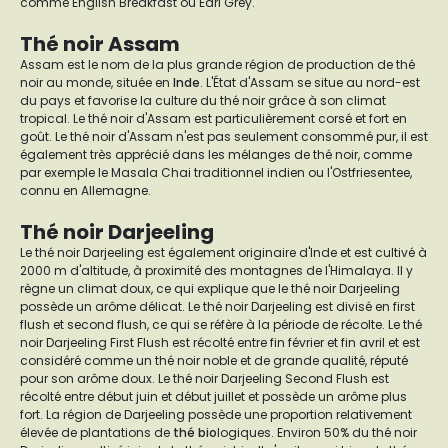
comme English Breakfast ou Earl Grey.
Thé noir Assam
Assam est le nom de la plus grande région de production de thé
noir au monde, située en
Inde
. L'État d'Assam se situe au nord-est
du pays et favorise la culture du thé noir grâce à son climat
tropical. Le thé noir d'Assam est particulièrement corsé et fort en
goût. Le thé noir d'Assam n'est pas seulement consommé pur, il est
également très apprécié dans les mélanges de thé noir, comme
par exemple le Masala Chai traditionnel indien ou l'Ostfriesentee,
connu en Allemagne.
Thé noir Darjeeling
Le thé noir Darjeeling est également originaire d'Inde et est cultivé à
2000 m d'altitude, à proximité des montagnes de l'Himalaya. Il y
règne un climat doux, ce qui explique que le thé noir Darjeeling
possède un arôme délicat. Le thé noir Darjeeling est divisé en first
flush et second flush, ce qui se réfère à la période de récolte. Le thé
noir Darjeeling First Flush est récolté entre fin février et fin avril et est
considéré comme un thé noir noble et de grande qualité, réputé
pour son arôme doux. Le thé noir Darjeeling Second Flush est
récolté entre début juin et début juillet et possède un arôme plus
fort. La région de Darjeeling possède une proportion relativement
élevée de plantations de
thé bio
logiques. Environ 50% du thé noir