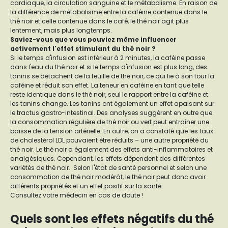
cardiaque, la circulation sanguine et le métabolisme. En raison de
la différence de métabolisme entre la caféine contenue dans le
thé noir et celle contenue dans le café, le thé noir agit plus
lentement, mais plus longtemps.
Saviez-vous que vous pouviez même influencer
activement l'effet stimulant du thé noir ?
Si le temps d'infusion est inférieur à 2 minutes, la caféine passe
dans l'eau du thé noir et si le temps d'infusion est plus long, des
tanins se détachent de la feuille de thé noir, ce qui lie à son tour la
caféine et réduit son effet. La teneur en caféine en tant que telle
reste identique dans le thé noir, seul le rapport entre la caféine et
les tanins change. Les tanins ont également un effet apaisant sur
le tractus gastro-intestinal. Des analyses suggèrent en outre que
la consommation régulière de thé noir ou vert peut entraîner une
baisse de la tension artérielle. En outre, on a constaté que les taux
de cholestérol LDL pouvaient être réduits – une autre propriété du
thé noir. Le thé noir a également des effets anti-inflammatoires et
analgésiques. Cependant, les effets dépendent des différentes
variétés de thé noir. Selon l'état de santé personnel et selon une
consommation de thé noir modérât, le thé noir peut donc avoir
différents propriétés et un effet positif sur la santé.
Consultez votre médecin en cas de doute !
Quels sont les effets négatifs du thé