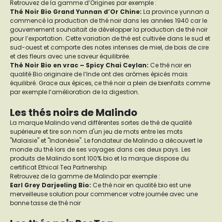
Retrouvez de la gamme d’Origines par exemple :
Thé Noir Bio Grand Yunnan d’Or Chine:
La province yunnan a
commencé la production de thé noir dans les années 1940 car le
gouvernement souhaitait de développer la production de thé noir
pour l’exportation. Cette variation de thé est cultivée dans le sud et
sud-ouest et comporte des notes intenses de miel, de bois de cire
et des fleurs avec une saveur équilibrée.
Thé Noir Bio en vrac – Spicy Chai Ceylan:
Ce thé noir en
qualité Bio originaire de l’Inde ont des arômes épicés mais
équilibré. Grace aux épices, ce thé noir a plein de bienfaits comme
par exemple l’amélioration de la digestion.
Les thés noirs de Malindo
La marque Malindo vend différentes sortes de thé de qualité
supérieure et tire son nom d'un jeu de mots entre les mots
"Malaisie" et "Indonésie". Le fondateur de Malindo a découvert le
monde du thé lors de ses voyages dans ces deux pays. Les
produits de Malindo sont 100% bio et la marque dispose du
certificat Ethical Tea Partnership.
Retrouvez de la gamme de Malindo par exemple :
Earl Grey Darjeeling Bio:
Ce thé noir en qualité bio est une
merveilleuse solution pour commencer votre journée avec une
bonne tasse de thé noir