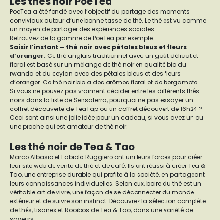
Les thés noir PoeTea
PoeTea a été fondé avec l’objectif du partage des moments
conviviaux autour d’une bonne tasse de thé. Le thé est vu comme
un moyen de partager des expériences sociales.
Retrouvez de la gamme de PoeTea par exemple :
Saisir l’instant – thé noir avec pétales bleus et fleurs
d’oranger:
Ce thé anglais traditionnel avec un goût délicat et
floral est basé sur un mélange de thé noir en qualité bio du
rwanda et du ceylan avec des pétales bleus et des fleurs
d’oranger. Ce thé noir bio a des arômes floral et de bergamote.
Si vous ne pouvez pas vraiment décider entre les différents thés
noirs dans la liste de Sensaterra, pourquoi ne pas essayer un
coffret découverte de TeaTap
ou un
coffret découvert de 16h24
?
Ceci sont ainsi une jolie idée pour un cadeau, si vous avez un ou
une proche qui est amateur de thé noir.
Les thé noir de Tea & Tao
Marco Albasio et Fabiola Ruggiero ont uni leurs forces pour créer
leur site web de vente de thé et de café. Ils ont réussi à créer Tea &
Tao, une entreprise durable qui profite à la société, en partageant
leurs connaissances individuelles. Selon eux, boire du thé est un
véritable art de vivre, une façon de se déconnecter du monde
extérieur et de suivre son instinct. Découvrez la sélection complète
de thés, tisanes et Rooibos de Tea & Tao, dans une variété de
saveurs.