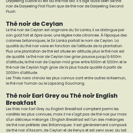
Darjeeling cultivé ici est du thé noir bio. Il s'agit aussi bien de thé
noir de Darjeeling First Flush que de thé noir de Darjeeling Second
Flush.
Thé noir de Ceylan
Le thé noir de Ceylan est originaire du Sri Lanka, il se distingue par
son goût fort et âpre avec une légère note citronnée. À l'époque des
colonies britanniques, le Sri Lanka portait le nom de Ceylan. La
qualité du thé noir varie en fonction de l'altitude de la plantation.
Plus une plantation de thé est située en altitude, plus le thé noir est
de qualité. Le thé noir de Ceylan low grow pousse jusqu'à 600m
d'altitude, le thé noir de Ceylan mid grow entre 600m et 1200m et le
thé noir de Ceylan high grow de la plus haute qualité à partir de
2000m d'altitude.
Les Thés noirs chinois
les plus connus sont entre autres le Keemun,
le thé noir Yuman ou le Lapsang Souchong.
Thé noir Earl Grey ou Thé noir English
Breakfast
Les thés noir Earl Grey ou English Breakfast comptent parmi les
variétés les plus connues, mais il ne s'agit pas de thé noir pur mais
d'un délicieux mélange. L'English Breakfast est l'un des mélanges
de thé noir préférés des Britanniques. Il est généralement composé
de thé noir d'Assam, de Ceylan et de Kenya et est servi avec du lait