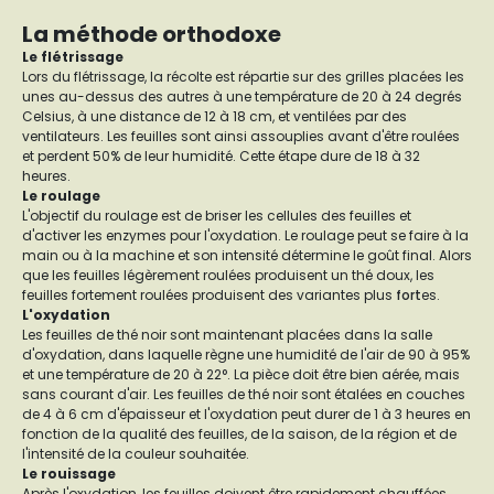
La méthode orthodoxe
Le flétrissage
Lors du flétrissage, la récolte est répartie sur des grilles placées les
unes au-dessus des autres à une température de 20 à 24 degrés
Celsius, à une distance de 12 à 18 cm, et ventilées par des
ventilateurs. Les feuilles sont ainsi assouplies avant d'être roulées
et perdent 50% de leur humidité. Cette étape dure de 18 à 32
heures.
Le roulage
L'objectif du roulage est de briser les cellules des feuilles et
d'activer les enzymes pour l'oxydation. Le roulage peut se faire à la
main ou à la machine et son intensité détermine le goût final. Alors
que les feuilles légèrement roulées produisent un thé doux, les
feuilles fortement roulées produisent des variantes plus
fort
es.
L'oxydation
Les feuilles de thé noir sont maintenant placées dans la salle
d'oxydation, dans laquelle règne une humidité de l'air de 90 à 95%
et une température de 20 à 22°. La pièce doit être bien aérée, mais
sans courant d'air. Les feuilles de thé noir sont étalées en couches
de 4 à 6 cm d'épaisseur et l'oxydation peut durer de 1 à 3 heures en
fonction de la qualité des feuilles, de la saison, de la région et de
l'intensité de la couleur souhaitée.
Le rouissage
Après l'oxydation, les feuilles doivent être rapidement chauffées