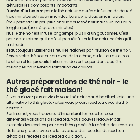
détruirait les composants importants.
Durée d'infusion:
pour le thé noir, une durée d'infusion de deux à
trois minutes est recommandée. Lors de la deuxième infusion,
l'eau peut être un peu plus chaude et le thé noir infusé un peu plus
longtemps (trois à quatre minutes).
Plus le thé noir est infusé longtemps, plus il a un goût
amer
. C'est
pour cette raison qu'il ne faut pas réinfuser le thé noir une fois qu'il
a refroidi.
Il faut toujours utiliser des feuilles fraîches par infusion de thé noir.
Servez votre thé noir pur ou avec de la crème, du lait ou du citron.
Le citron et les produits laitiers ne doivent cependant pas être
mélangés pour éviter la formation de caillots.
Autres préparations de thé noir - le
thé glacé fait maison!
Si vous n'avez plus envie de votre thé noir chaud habituel, voici une
alternative: le
thé glacé
. Faites votre propre iced tea avec du thé
noir frais!
Sur Internet, vous trouverez d'innombrables recettes pour
différentes variations de iced tea. Vous pouvez retrouver par
exemple des recettes pour des thés glacés à la pêche, des recettes
de tisane glacée avec de la lavande, des recettes de iced tea
détox, des recettes de iced tea au citron, ….