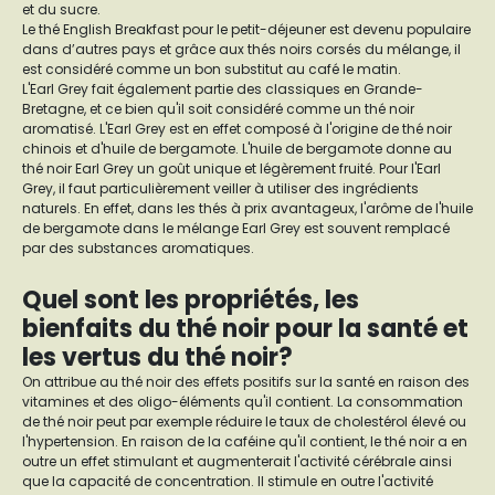
et du sucre.
Le thé English Breakfast pour le petit-déjeuner est devenu populaire
dans d’autres pays et grâce aux thés noirs corsés du mélange, il
est considéré comme un bon substitut au café le matin.
L'Earl Grey fait également partie des classiques en Grande-
Bretagne, et ce bien qu'il soit considéré comme un thé noir
aromatisé. L'Earl Grey est en effet composé à l'origine de thé noir
chinois et d'huile de bergamote. L'huile de bergamote donne au
thé noir Earl Grey un goût unique et légèrement fruité. Pour l'Earl
Grey, il faut particulièrement veiller à utiliser des ingrédients
naturels. En effet, dans les thés à prix avantageux, l'arôme de l'huile
de bergamote dans le mélange Earl Grey est souvent remplacé
par des substances aromatiques.
Quel sont les propriétés, les
bienfaits du thé noir pour la santé et
les vertus du thé noir?
On attribue au thé noir des effets positifs sur la santé en raison des
vitamines et des oligo-éléments qu'il contient. La consommation
de thé noir peut par exemple réduire le taux de cholestérol élevé ou
l'hypertension. En raison de la caféine qu'il contient, le thé noir a en
outre un effet stimulant et augmenterait l'activité cérébrale ainsi
que la capacité de concentration. Il stimule en outre l'activité