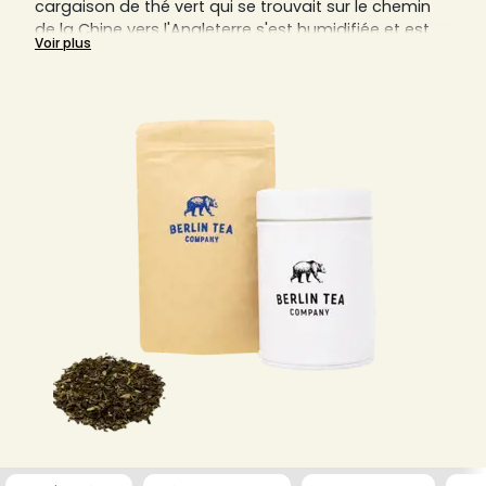
cargaison de thé vert qui se trouvait sur le chemin
de la Chine vers l'Angleterre s'est humidifiée et est
Voir plus
donc devenue noire. Les Britanniques ont dû
apprécier. On attribue souvent au thé noir des
propriétés pour la santé - notamment des
substances favorisant la santé, comme la réduction
du cholestérol et de la pression artérielle, ainsi que
des effets stimulants dus à la caféine qu'il contient.
Découvrez ici tout ce qu'il faut savoir sur les
différentes méthodes de fabrication du thé noir et
quelles sont les variétés les plus connues. Retrouvez
également notre grand choix de différents thés
noirs de nos artisans sur Sensaterra !