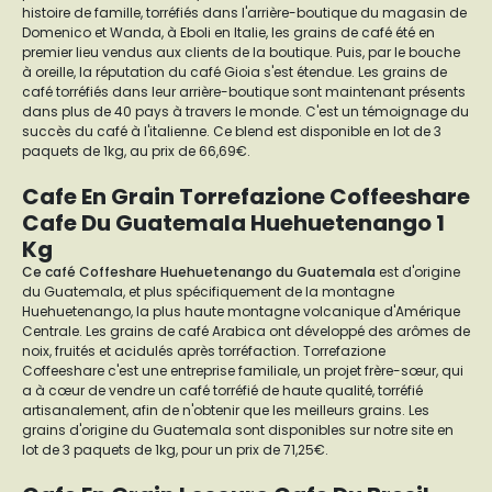
histoire de famille, torréfiés dans l'arrière-boutique du magasin de
Domenico et Wanda, à Eboli en Italie, les grains de café été en
premier lieu vendus aux clients de la boutique. Puis, par le bouche
à oreille, la réputation du café Gioia s'est étendue. Les grains de
café torréfiés dans leur arrière-boutique sont maintenant présents
dans plus de 40 pays à travers le monde. C'est un témoignage du
succès du café à l'italienne. Ce blend est disponible en lot de 3
paquets de 1kg, au prix de 66,69€.
Cafe En Grain Torrefazione Coffeeshare
Cafe Du Guatemala Huehuetenango 1
Kg
Ce café Coffeshare Huehuetenango du Guatemala
est d'origine
du Guatemala, et plus spécifiquement de la montagne
Huehuetenango, la plus haute montagne volcanique d'Amérique
Centrale. Les grains de café Arabica ont développé des arômes de
noix, fruités et acidulés après torréfaction. Torrefazione
Coffeeshare c'est une entreprise familiale, un projet frère-sœur, qui
a à cœur de vendre un café torréfié de haute qualité, torréfié
artisanalement, afin de n'obtenir que les meilleurs grains. Les
grains d'origine du Guatemala sont disponibles sur notre site en
lot de 3 paquets de 1kg, pour un prix de 71,25€.