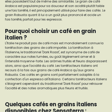
elles possèdent tout de même des similarités. Le grain de café
Arabica est populaire pour sa douceur et son acidité plutôt faible
une fois torréfié, il est principalement utilisé pour faire des cafés. Le
grain Robusta quant à lui a un goût plus prononcé et acide un
fois torréfié, parfait pour les expressos.
Pourquoi choisir un café en grain
italien ?
L'Italie ne produit pas de café mais est mondialement connue la
torréfaction des grains de café importés. La torréfaction à
l'italienne, le traditionnel 'Dark Roast', est synonyme de café de
caractère aux notes fumées, au goût légèrement amer et à
l'intensité moyenne-forte. Les arômes fruités et fleuris disparaissent
alors, ainsi que l'acidité du café. Les torréfacteurs italiens ont
recours à la fois aux grains de café Arabica qu'aux grains
Robusta. Ces cafés en grains sont parfaitement adaptés à la
confection d'un espresso all'italiana. Certains torréfacteurs italiens
s'éloignent cependant du traditionnel 'Dark Roast' pour retrouver
l'acidité et des notes aromatiques plus fleuris et fruités.
Quelques cafés en grains italiens
disponibles chez Sensaterra :