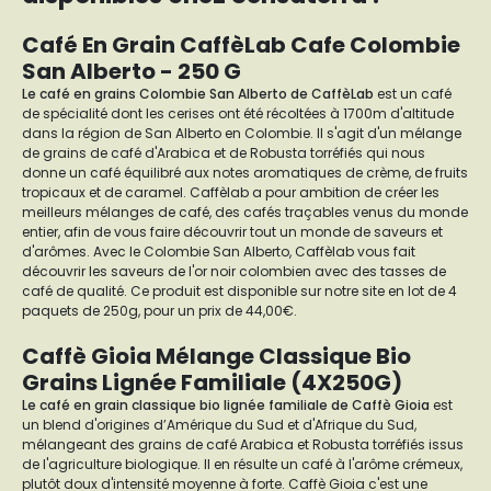
Café En Grain CaffèLab Cafe Colombie
San Alberto - 250 G
Le café en grains Colombie San Alberto de CaffèLab
est un café
de spécialité dont les cerises ont été récoltées à 1700m d'altitude
dans la région de San Alberto en Colombie. Il s'agit d'un mélange
de grains de café d'Arabica et de Robusta torréfiés qui nous
donne un café équilibré aux notes aromatiques de crème, de fruits
tropicaux et de caramel. Caffèlab a pour ambition de créer les
meilleurs mélanges de café, des cafés traçables venus du monde
entier, afin de vous faire découvrir tout un monde de saveurs et
d'arômes. Avec le Colombie San Alberto, Caffèlab vous fait
découvrir les saveurs de l'or noir colombien avec des tasses de
café de qualité. Ce produit est disponible sur notre site en lot de 4
paquets de 250g, pour un prix de 44,00€.
Caffè Gioia Mélange Classique Bio
Grains Lignée Familiale (4X250G)
Le café en grain classique bio lignée familiale de Caffè Gioia
est
un blend d'origines d’Amérique du Sud et d'Afrique du Sud,
mélangeant des grains de café Arabica et Robusta torréfiés issus
de l'agriculture biologique. Il en résulte un café à l'arôme crémeux,
plutôt doux d'intensité moyenne à forte. Caffè Gioia c'est une