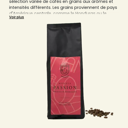
sélection variée de cafés en grains aux arômes et
intensités différents. Les grains proviennent de pays
d'Amérique centrale, comme le Honduras ou le
Voir plus
Guatemala, de pays d'Amérique latine comme le
Brésil ou la Colombie ou encore de pays d'Asie ou
d'Afrique. La sélection Sensaterra de cafés en grain
italiens reflète cette diversité, tant en provenance
qu'en goûts. Peu importe vos préférences vous
trouverez sur notre site le café en grain italien qu'il
vous faut.